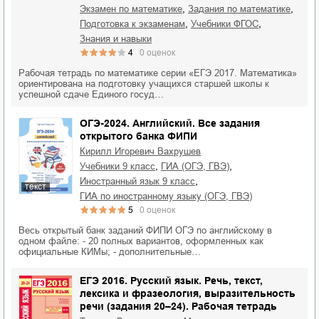
,
,
экзамен по математике
задания по математике
,
,
подготовка к экзаменам
учебники ФГОС
знания и навыки
4
0
оценок
Рабочая тетрадь по математике серии «ЕГЭ 2017. Математика»
ориентирована на подготовку учащихся старшей школы к
успешной сдаче Единого госуд…
ОГЭ-2024. Английский. Все задания
открытого банка ФИПИ
Кирилл Игоревич Вахрушев
,
,
учебники 9 класс
ГИА (ОГЭ, ГВЭ)
,
иностранный язык 9 класс
текст
ГИА по иностранному языку (ОГЭ, ГВЭ)
5
0
оценок
Весь открытый банк заданий ФИПИ ОГЭ по английскому в
одном файле: - 20 полных вариантов, оформленных как
официальные КИМы; - дополнительные…
ЕГЭ 2016. Русский язык. Речь, текст,
лексика и фразеология, выразительность
речи (задания 20–24). Рабочая тетрадь