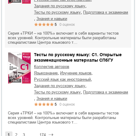
текст
,
задания по русскому языку
,
тесты по русскому языку
подготовка к экзаменам
,
знания и навыки
5
0
оценок
Серия «ТРКИ – на 100%» включает в себя варианты тестов
всех уровней. Контрольные материалы были разработаны
специалистами Центра языкового т…
Тесты по русскому языку: C1. Открытые
экзаменационные материалы СПбГУ
Коллектив авторов
,
,
языкознание
изучение языков
,
русский язык как иностранный
текст
,
задания по русскому языку
,
тесты по русскому языку
подготовка к экзаменам
,
знания и навыки
5
0
оценок
Серия «ТРКИ – на 100%» включает в себя варианты тестов
всех уровней. Контрольные материалы были разработаны
специалистами Центра языкового т…
1
2
3
...
174