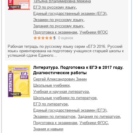
Татьяна Владимировна Межина
,
текст
ЕГЭ по русскому языку
,
единый государственный экзамен (ЕГЭ)
,
экзамен по русскому языку
,
задания по русскому языку
,
подготовка к экзаменам
учебники ФГОС
5
0
оценок
Рабочая тетрадь по русскому языку серии «ЕГЭ 2016. Русский
язык» ориентирована на подготовку учащихся старшей школы к
успешной сдаче Единого…
Литература. Подготовка к ЕГЭ в 2017 году.
Диагностические работы
Сергей Александрович Зинин
,
школьные учебники
,
учебная и научная литература
текст
,
школьные учебники по литературе
,
ЕГЭ по литературе
,
единый государственный экзамен (ЕГЭ)
,
,
экзамен по литературе
задания по литературе
,
,
подготовка к экзаменам
учебники ФГОС
знания и навыки