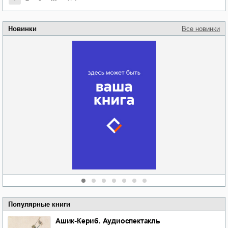
Новинки
Все новинки
Забытая земля
Новоросии: о
Руки моей не
судьбе
отпускай
Кировоградской
области
атьяна Александровна
Алюшина
Сергей Николаевич
Сидоренко
Популярные книги
Ашик-Кериб. Аудиоспектакль