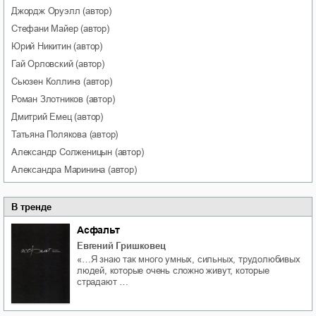
Джордж
Оруэлл
(автор)
Стефани
Майер
(автор)
Юрий
Никитин
(автор)
Гай
Орловский
(автор)
Сьюзен
Коллинз
(автор)
Роман
Злотников
(автор)
Дмитрий
Емец
(автор)
Татьяна
Полякова
(автор)
Александр
Солженицын
(автор)
Александра
Маринина
(автор)
В тренде
Асфальт
Евгений Гришковец
«…Я знаю так много умных, сильных, трудолюбивых
людей, которые очень сложно живут, которые
страдают …