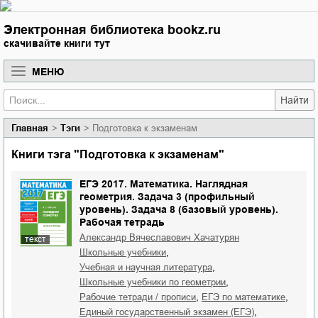
Электронная библиотека bookz.ru
скачивайте книги тут
МЕНЮ
Найти
Главная
Тэги
Подготовка к экзаменам
Книги тэга "Подготовка к экзаменам"
ЕГЭ 2017. Математика. Наглядная
геометрия. Задача 3 (профильный
уровень). Задача 8 (базовый уровень).
Рабочая тетрадь
Александр Вячеславович Хачатурян
текст
,
школьные учебники
,
учебная и научная литература
,
школьные учебники по геометрии
,
,
рабочие тетради / прописи
ЕГЭ по математике
,
единый государственный экзамен (ЕГЭ)