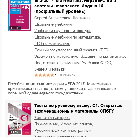
ЕГЭ 2017. Математика. Неравенства и
системы неравенств. Задача 15
(профильный уровень)
Сергей Алексеевич Шестаков
,
школьные учебники
текст
,
учебная и научная литература
,
школьные учебники по математике
,
ЕГЭ по математике
,
единый государственный экзамен (ЕГЭ)
,
,
экзамен по математике
задания по математике
,
,
подготовка к экзаменам
учебники ФГОС
знания и навыки
5
0
оценок
Пособия по математике серии «ЕГЭ 2017. Математика»
ориентированы на подготовку учащихся старшей школы к
успешной сдаче единого государственн…
Тесты по русскому языку: C1. Открытые
экзаменационные материалы СПбГУ
Коллектив авторов
,
,
языкознание
изучение языков
,
русский язык как иностранный
текст
,
задания по русскому языку