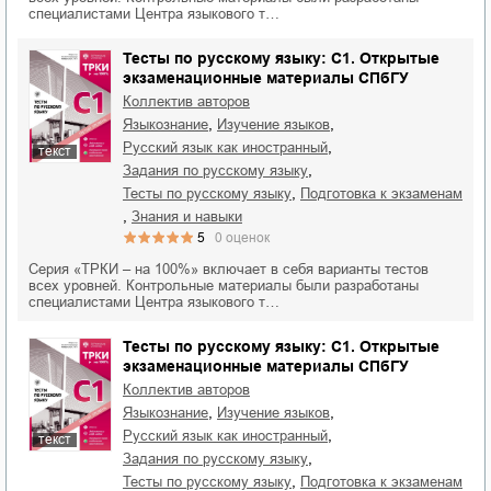
специалистами Центра языкового т…
Тесты по русскому языку: C1. Открытые
экзаменационные материалы СПбГУ
Коллектив авторов
,
,
языкознание
изучение языков
,
русский язык как иностранный
текст
,
задания по русскому языку
,
тесты по русскому языку
подготовка к экзаменам
,
знания и навыки
5
0
оценок
Серия «ТРКИ – на 100%» включает в себя варианты тестов
всех уровней. Контрольные материалы были разработаны
специалистами Центра языкового т…
Тесты по русскому языку: C1. Открытые
экзаменационные материалы СПбГУ
Коллектив авторов
,
,
языкознание
изучение языков
,
русский язык как иностранный
текст
,
задания по русскому языку
,
тесты по русскому языку
подготовка к экзаменам