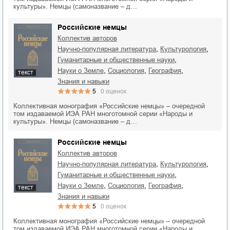
культуры». Немцы (самоназвание – д…
Российские немцы
Коллектив авторов
,
,
научно-популярная литература
культурология
,
гуманитарные и общественные науки
,
,
,
науки о Земле
социология
география
текст
знания и навыки
5
0
оценок
Коллективная монография «Российские немцы» – очередной
том издаваемой ИЭА РАН многотомной серии «Народы и
культуры». Немцы (самоназвание – д…
Российские немцы
Коллектив авторов
,
,
научно-популярная литература
культурология
,
гуманитарные и общественные науки
,
,
,
науки о Земле
социология
география
текст
знания и навыки
5
0
оценок
Коллективная монография «Российские немцы» – очередной
том издаваемой ИЭА РАН многотомной серии «Народы и