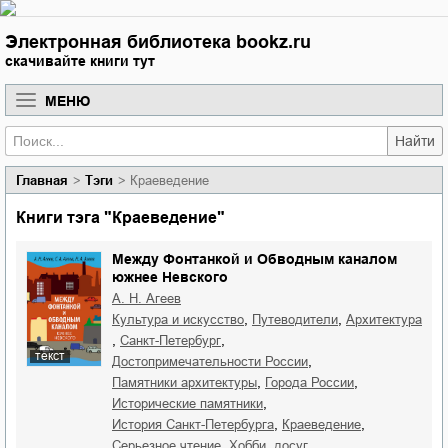
Электронная библиотека bookz.ru
скачивайте книги тут
МЕНЮ
Найти
Главная
Тэги
Краеведение
Книги тэга "Краеведение"
Между Фонтанкой и Обводным каналом
южнее Невского
А. Н. Агеев
,
,
культура и искусство
путеводители
архитектура
,
,
Санкт-Петербург
текст
,
достопримечательности России
,
,
памятники архитектуры
города России
,
исторические памятники
,
,
история Санкт-Петербурга
краеведение
,
,
серьезное чтение
хобби, досуг