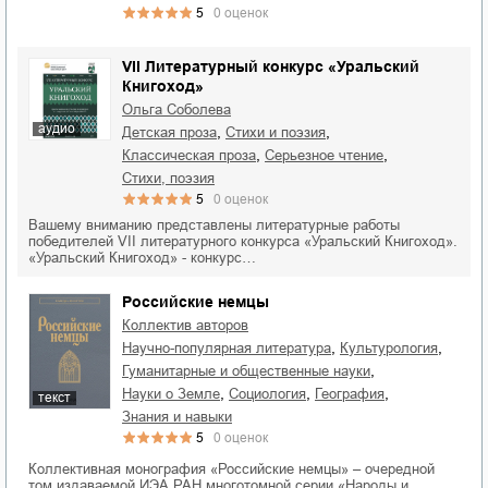
5
0
оценок
VII Литературный конкурс «Уральский
Книгоход»
Ольга Соболева
аудио
,
,
детская проза
стихи и поэзия
,
,
классическая проза
серьезное чтение
cтихи, поэзия
5
0
оценок
Вашему вниманию представлены литературные работы
победителей VII литературного конкурса «Уральский Книгоход».
«Уральский Книгоход» - конкурс…
Российские немцы
Коллектив авторов
,
,
научно-популярная литература
культурология
,
гуманитарные и общественные науки
,
,
,
науки о Земле
социология
география
текст
знания и навыки
5
0
оценок
Коллективная монография «Российские немцы» – очередной
том издаваемой ИЭА РАН многотомной серии «Народы и