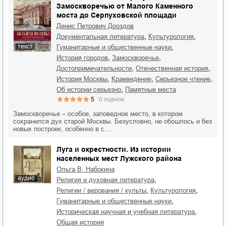
Замоскворечью от Малого Каменного
моста до Серпуховской площади
Денис Петрович Дроздов
,
,
документальная литература
культурология
текст
,
гуманитарные и общественные науки
,
,
история городов
Замоскворечье
,
,
достопримечательности
отечественная история
,
,
,
история Москвы
краеведение
серьезное чтение
,
об истории серьезно
памятные места
5
0
оценок
Замоскворечье – особое, заповедное место, в котором
сохранился дух старой Москвы. Безусловно, не обошлось и без
новых построек, особенно в с…
Луга и окрестности. Из истории
населенных мест Лужского района
Ольга В. Набокина
аудио
,
религия и духовная литература
,
,
религии / верования / культы
культурология
,
гуманитарные и общественные науки
,
историческая научная и учебная литература
общая история