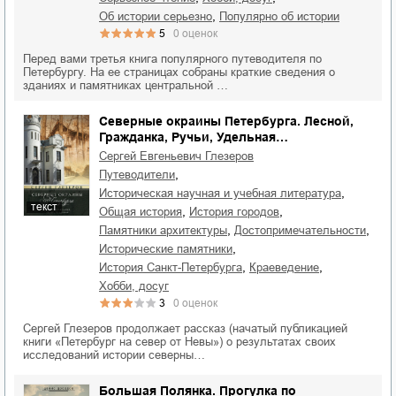
,
об истории серьезно
популярно об истории
5
0
оценок
Перед вами третья книга популярного путеводителя по
Петербургу. На ее страницах собраны краткие сведения о
зданиях и памятниках центральной …
Северные окраины Петербурга. Лесной,
Гражданка, Ручьи, Удельная…
Сергей Евгеньевич Глезеров
,
путеводители
,
историческая научная и учебная литература
текст
,
,
общая история
история городов
,
,
памятники архитектуры
достопримечательности
,
исторические памятники
,
,
история Санкт-Петербурга
краеведение
хобби, досуг
3
0
оценок
Сергей Глезеров продолжает рассказ (начатый публикацией
книги «Петербург на север от Невы») о результатах своих
исследований истории северны…
Большая Полянка. Прогулка по