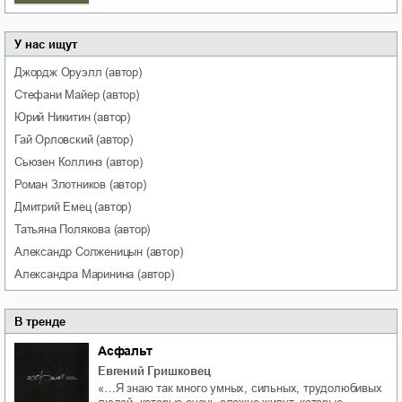
У нас ищут
Джордж
Оруэлл
(автор)
Стефани
Майер
(автор)
Юрий
Никитин
(автор)
Гай
Орловский
(автор)
Сьюзен
Коллинз
(автор)
Роман
Злотников
(автор)
Дмитрий
Емец
(автор)
Татьяна
Полякова
(автор)
Александр
Солженицын
(автор)
Александра
Маринина
(автор)
В тренде
Асфальт
Евгений Гришковец
«…Я знаю так много умных, сильных, трудолюбивых