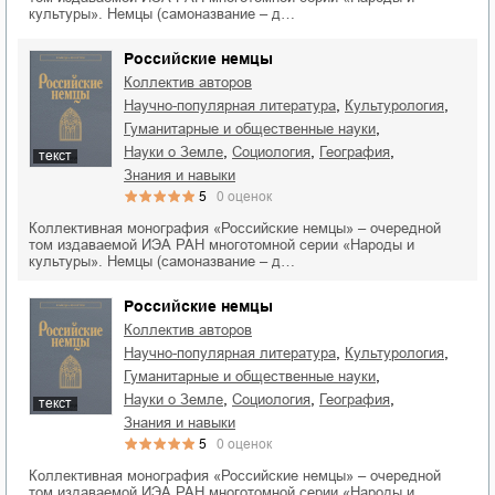
культуры». Немцы (самоназвание – д…
Российские немцы
Коллектив авторов
,
,
научно-популярная литература
культурология
,
гуманитарные и общественные науки
,
,
,
науки о Земле
социология
география
текст
знания и навыки
5
0
оценок
Коллективная монография «Российские немцы» – очередной
том издаваемой ИЭА РАН многотомной серии «Народы и
культуры». Немцы (самоназвание – д…
Российские немцы
Коллектив авторов
,
,
научно-популярная литература
культурология
,
гуманитарные и общественные науки
,
,
,
науки о Земле
социология
география
текст
знания и навыки
5
0
оценок
Коллективная монография «Российские немцы» – очередной
том издаваемой ИЭА РАН многотомной серии «Народы и