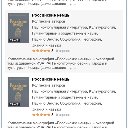
культуры». Немцы (самоназвание – д…
Российские немцы
Коллектив авторов
,
,
научно-популярная литература
культурология
,
гуманитарные и общественные науки
,
,
,
науки о Земле
социология
география
текст
знания и навыки
5
0
оценок
Коллективная монография «Российские немцы» – очередной
том издаваемой ИЭА РАН многотомной серии «Народы и
культуры». Немцы (самоназвание – д…
Российские немцы
Коллектив авторов
,
,
научно-популярная литература
культурология
,
гуманитарные и общественные науки
,
,
,
науки о Земле
социология
география
текст
знания и навыки
5
0
оценок
Коллективная монография «Российские немцы» – очередной
том издаваемой ИЭА РАН многотомной серии «Народы и