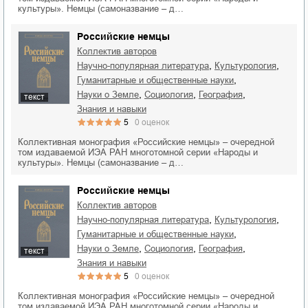
культуры». Немцы (самоназвание – д…
Российские немцы
Коллектив авторов
,
,
научно-популярная литература
культурология
,
гуманитарные и общественные науки
,
,
,
науки о Земле
социология
география
текст
знания и навыки
5
0
оценок
Коллективная монография «Российские немцы» – очередной
том издаваемой ИЭА РАН многотомной серии «Народы и
культуры». Немцы (самоназвание – д…
Российские немцы
Коллектив авторов
,
,
научно-популярная литература
культурология
,
гуманитарные и общественные науки
,
,
,
науки о Земле
социология
география
текст
знания и навыки
5
0
оценок
Коллективная монография «Российские немцы» – очередной
том издаваемой ИЭА РАН многотомной серии «Народы и