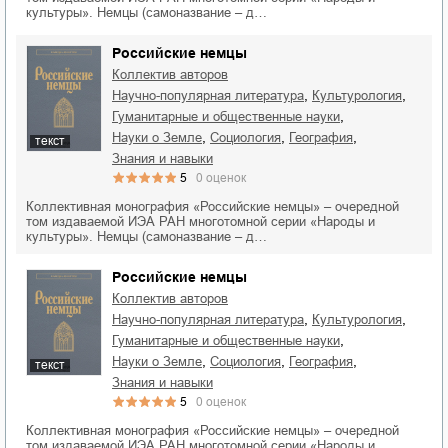
культуры». Немцы (самоназвание – д…
Российские немцы
Коллектив авторов
,
,
научно-популярная литература
культурология
,
гуманитарные и общественные науки
,
,
,
науки о Земле
социология
география
текст
знания и навыки
5
0
оценок
Коллективная монография «Российские немцы» – очередной
том издаваемой ИЭА РАН многотомной серии «Народы и
культуры». Немцы (самоназвание – д…
Российские немцы
Коллектив авторов
,
,
научно-популярная литература
культурология
,
гуманитарные и общественные науки
,
,
,
науки о Земле
социология
география
текст
знания и навыки
5
0
оценок
Коллективная монография «Российские немцы» – очередной
том издаваемой ИЭА РАН многотомной серии «Народы и