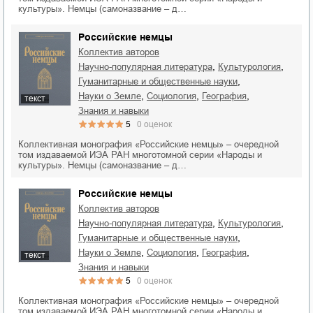
культуры». Немцы (самоназвание – д…
Российские немцы
Коллектив авторов
,
,
научно-популярная литература
культурология
,
гуманитарные и общественные науки
,
,
,
науки о Земле
социология
география
текст
знания и навыки
5
0
оценок
Коллективная монография «Российские немцы» – очередной
том издаваемой ИЭА РАН многотомной серии «Народы и
культуры». Немцы (самоназвание – д…
Российские немцы
Коллектив авторов
,
,
научно-популярная литература
культурология
,
гуманитарные и общественные науки
,
,
,
науки о Земле
социология
география
текст
знания и навыки
5
0
оценок
Коллективная монография «Российские немцы» – очередной
том издаваемой ИЭА РАН многотомной серии «Народы и