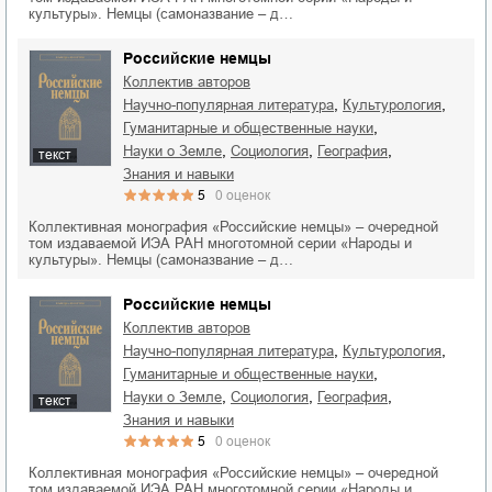
культуры». Немцы (самоназвание – д…
Российские немцы
Коллектив авторов
,
,
научно-популярная литература
культурология
,
гуманитарные и общественные науки
,
,
,
науки о Земле
социология
география
текст
знания и навыки
5
0
оценок
Коллективная монография «Российские немцы» – очередной
том издаваемой ИЭА РАН многотомной серии «Народы и
культуры». Немцы (самоназвание – д…
Российские немцы
Коллектив авторов
,
,
научно-популярная литература
культурология
,
гуманитарные и общественные науки
,
,
,
науки о Земле
социология
география
текст
знания и навыки
5
0
оценок
Коллективная монография «Российские немцы» – очередной
том издаваемой ИЭА РАН многотомной серии «Народы и