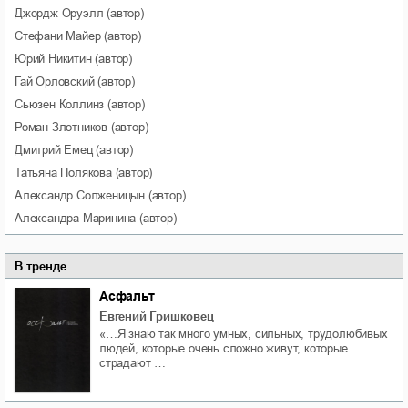
Джордж
Оруэлл
(автор)
Стефани
Майер
(автор)
Юрий
Никитин
(автор)
Гай
Орловский
(автор)
Сьюзен
Коллинз
(автор)
Роман
Злотников
(автор)
Дмитрий
Емец
(автор)
Татьяна
Полякова
(автор)
Александр
Солженицын
(автор)
Александра
Маринина
(автор)
В тренде
Асфальт
Евгений Гришковец
«…Я знаю так много умных, сильных, трудолюбивых
людей, которые очень сложно живут, которые
страдают …