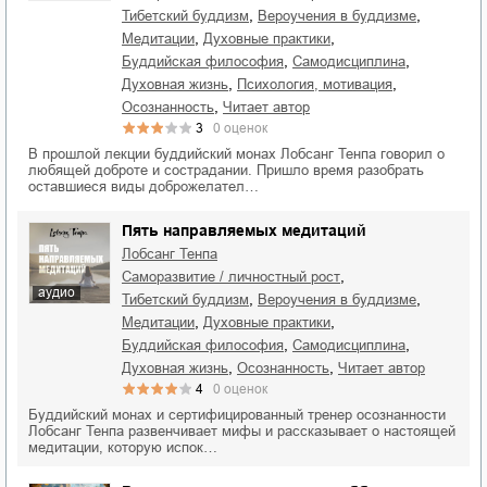
,
,
тибетский буддизм
вероучения в буддизме
,
,
медитации
духовные практики
,
,
буддийская философия
самодисциплина
,
,
духовная жизнь
психология, мотивация
,
осознанность
читает автор
3
0
оценок
В прошлой лекции буддийский монах Лобсанг Тенпа говорил о
любящей доброте и сострадании. Пришло время разобрать
оставшиеся виды доброжелател…
Пять направляемых медитаций
Лобсанг Тенпа
,
саморазвитие / личностный рост
аудио
,
,
тибетский буддизм
вероучения в буддизме
,
,
медитации
духовные практики
,
,
буддийская философия
самодисциплина
,
,
духовная жизнь
осознанность
читает автор
4
0
оценок
Буддийский монах и сертифицированный тренер осознанности
Лобсанг Тенпа развенчивает мифы и рассказывает о настоящей
медитации, которую испок…