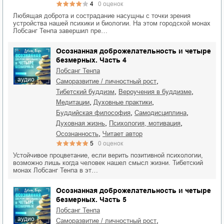
4
0
оценок
Любящая доброта и сострадание насущны с точки зрения
устройства нашей психики и биологии. На этом городской монах
Лобсанг Тенпа завершил пре…
Осознанная доброжелательность и четыре
безмерных. Часть 4
Лобсанг Тенпа
аудио
,
саморазвитие / личностный рост
,
,
тибетский буддизм
вероучения в буддизме
,
,
медитации
духовные практики
,
,
буддийская философия
самодисциплина
,
,
духовная жизнь
психология, мотивация
,
осознанность
читает автор
5
0
оценок
Устойчивое процветание, если верить позитивной психологии,
возможно лишь когда человек нашел смысл жизни. Тибетский
монах Лобсанг Тенпа в эт…
Осознанная доброжелательность и четыре
безмерных. Часть 5
Лобсанг Тенпа
аудио
,
саморазвитие / личностный рост