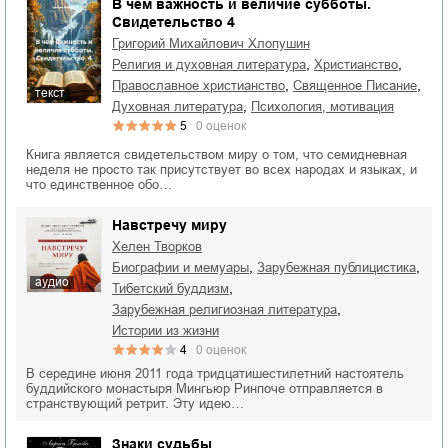
В чем важность и величие субботы.
Свидетельство 4
Григорий Михайлович Хлопушин
,
,
религия и духовная литература
христианство
,
,
православное христианство
Священное Писание
текст
,
духовная литература
психология, мотивация
5
0
оценок
Книга является свидетельством миру о том, что семидневная
неделя не просто так присутствует во всех народах и языках, и
что единственное обо…
Навстречу миру
Хелен Творков
,
,
биографии и мемуары
зарубежная публицистика
аудио
,
тибетский буддизм
,
зарубежная религиозная литература
истории из жизни
4
0
оценок
В середине июня 2011 года тридцатишестилетний настоятель
буддийского монастыря Мингьюр Ринпоче отправляется в
странствующий ретрит. Эту идею…
Знаки судьбы