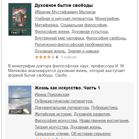
Духовное бытие свободы
Ибрагим Мустафаевич Меликов
,
,
учебная и научная литература
монографии
,
,
метафизика
социальная философия
,
,
философия жизни
духовная культура
текст
,
,
внутренний мир человека
философия свободы
,
религиозно-философская проблематика
,
духовная жизнь
знания и навыки
4
0
оценок
В монографии доктора философских наук, профессора И. М.
Меликова анализируется духовная жизнь, которая выступает
формой бытия свободы. Свобо…
Жизнь как искусство. Часть 1
Ирина Покровская
,
публицистическая литература
,
,
документальная литература
публицистика
аудио
,
,
житейские истории
духовное развитие
,
,
философия искусства
нравственное воспитание
,
,
теория искусства
духовная жизнь
,
серьезное чтение
об истории серьезно