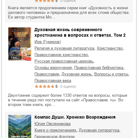
5
0
оценок
Книга является продолжением серии книг «Духовность в жизни
делового человека» и предназначена для всех слоев общества.
Ее автор студентка Мо…
Духовная жизнь современного
христианина в вопросах и ответах. Том 2
Иов (Гумеров)
,
,
религия и духовная литература
христианство
,
православное христианство
текст
,
Русская православная церковь
,
,
основы вероучения
православная библиотека
,
,
,
православие
духовная жизнь
вопросы и ответы
православная вера
5
0
оценок
Двухтомник содержит более 1330 ответов на вопросы, которые
в течение ряда лет поступали на сайт «Православие. ru». Во
втором томе книги, кро…
Компас Души. Хроники Возрождения
Юлия Овсянникова
,
,
книги о приключениях
духовная литература
героическое фэнтези