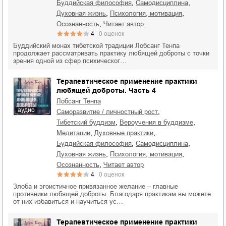
,
,
буддийская философия
самодисциплина
,
,
духовная жизнь
психология, мотивация
,
осознанность
читает автор
4
0
оценок
Буддийский монах тибетской традиции Лобсанг Тенпа
продолжает рассматривать практику любящей доброты с точки
зрения одной из сфер психическог…
Терапевтическое применение практики
любящей доброты. Часть 4
Лобсанг Тенпа
аудио
,
саморазвитие / личностный рост
,
,
тибетский буддизм
вероучения в буддизме
,
,
медитации
духовные практики
,
,
буддийская философия
самодисциплина
,
,
духовная жизнь
психология, мотивация
,
осознанность
читает автор
4
0
оценок
Злоба и эгоистичное привязанное желание – главные
противники любящей доброты. Благодаря практикам вы можете
от них избавиться и научиться ус…
Терапевтическое применение практики