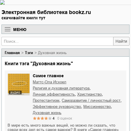
Электронная библиотека bookz.ru
скачивайте книги тут
МЕНЮ
Найти
Главная
Тэги
Духовная жизнь
Книги тэга "Духовная жизнь"
Самое главное
Маттс-Ола Исхоел
,
религия и духовная литература
аудио
,
,
личная эффективность
христианство
,
,
протестантизм
саморазвитие / личностный рост
,
,
эффективное руководство
миссионерство
духовная жизнь
4
0
оценок
В мире есть много важных вещей, но можно ли сказать, что
среди всех дел есть самое важное? В книге «Самое главное»