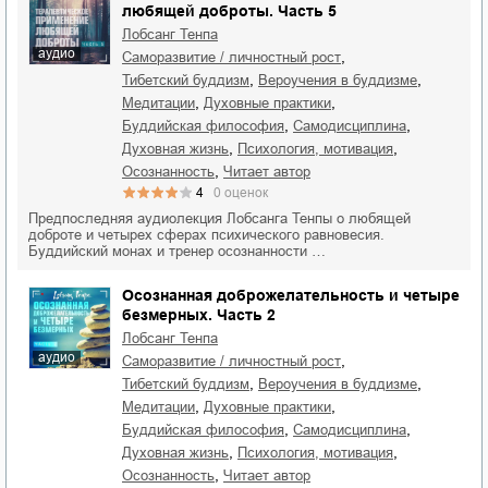
любящей доброты. Часть 5
Лобсанг Тенпа
аудио
,
саморазвитие / личностный рост
,
,
тибетский буддизм
вероучения в буддизме
,
,
медитации
духовные практики
,
,
буддийская философия
самодисциплина
,
,
духовная жизнь
психология, мотивация
,
осознанность
читает автор
4
0
оценок
Предпоследняя аудиолекция Лобсанга Тенпы о любящей
доброте и четырех сферах психического равновесия.
Буддийский монах и тренер осознанности …
Осознанная доброжелательность и четыре
безмерных. Часть 2
Лобсанг Тенпа
аудио
,
саморазвитие / личностный рост
,
,
тибетский буддизм
вероучения в буддизме
,
,
медитации
духовные практики
,
,
буддийская философия
самодисциплина
,
,
духовная жизнь
психология, мотивация
,
осознанность
читает автор