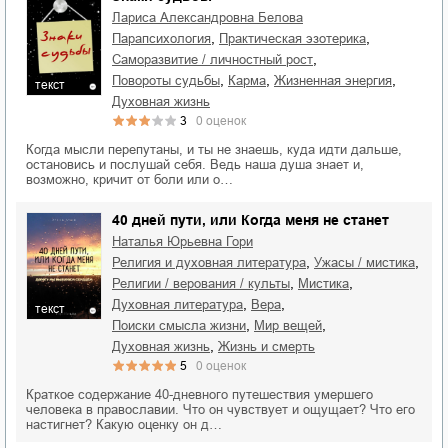
Лариса Александровна Белова
,
,
парапсихология
практическая эзотерика
,
саморазвитие / личностный рост
,
,
,
повороты судьбы
карма
жизненная энергия
текст
духовная жизнь
3
0
оценок
Когда мысли перепутаны, и ты не знаешь, куда идти дальше,
остановись и послушай себя. Ведь наша душа знает и,
возможно, кричит от боли или о…
40 дней пути, или Когда меня не станет
Наталья Юрьевна Гори
,
,
религия и духовная литература
ужасы / мистика
,
,
религии / верования / культы
мистика
,
,
духовная литература
вера
текст
,
,
поиски смысла жизни
мир вещей
,
духовная жизнь
жизнь и смерть
5
0
оценок
Краткое содержание 40-дневного путешествия умершего
человека в православии. Что он чувствует и ощущает? Что его
настигнет? Какую оценку он д…