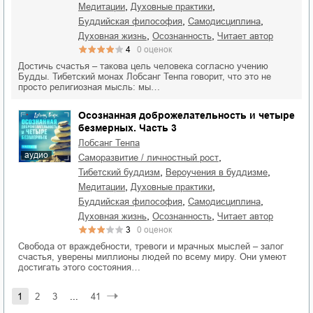
,
,
медитации
духовные практики
,
,
буддийская философия
самодисциплина
,
,
духовная жизнь
осознанность
читает автор
4
0
оценок
Достичь счастья – такова цель человека согласно учению
Будды. Тибетский монах Лобсанг Тенпа говорит, что это не
просто религиозная мысль: мы…
Осознанная доброжелательность и четыре
безмерных. Часть 3
Лобсанг Тенпа
аудио
,
саморазвитие / личностный рост
,
,
тибетский буддизм
вероучения в буддизме
,
,
медитации
духовные практики
,
,
буддийская философия
самодисциплина
,
,
духовная жизнь
осознанность
читает автор
3
0
оценок
Свобода от враждебности, тревоги и мрачных мыслей – залог
счастья, уверены миллионы людей по всему миру. Они умеют
достигать этого состояния…
1
2
3
...
41