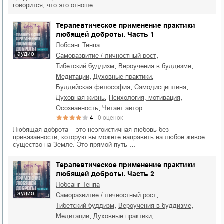
говорится, что это отноше…
Терапевтическое применение практики
любящей доброты. Часть 1
Лобсанг Тенпа
аудио
,
саморазвитие / личностный рост
,
,
тибетский буддизм
вероучения в буддизме
,
,
медитации
духовные практики
,
,
буддийская философия
самодисциплина
,
,
духовная жизнь
психология, мотивация
,
осознанность
читает автор
4
0
оценок
Любящая доброта – это неэгоистичная любовь без
привязанности, которую вы можете направить на любое живое
существо на Земле. Это прямой путь …
Терапевтическое применение практики
любящей доброты. Часть 2
Лобсанг Тенпа
аудио
,
саморазвитие / личностный рост
,
,
тибетский буддизм
вероучения в буддизме
,
,
медитации
духовные практики