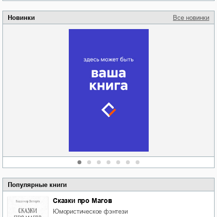
Новинки
Все новинки
Забытая земля
Новоросии: о
Руки моей не
судьбе
отпускай
Кировоградской
области
атьяна Александровна
Алюшина
Сергей Николаевич
Сидоренко
Популярные книги
Сказки про Магов
юмористическое фэнтези