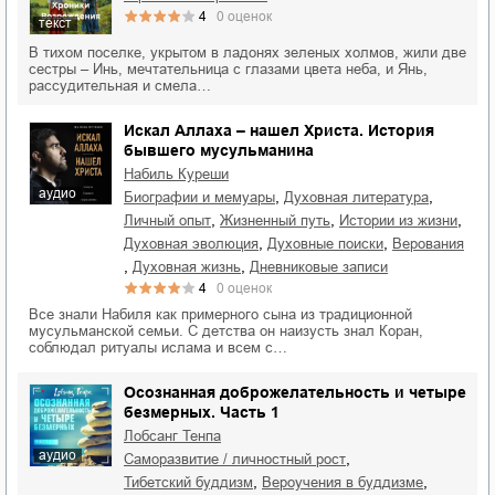
4
0
оценок
текст
В тихом поселке, укрытом в ладонях зеленых холмов, жили две
сестры – Инь, мечтательница с глазами цвета неба, и Янь,
рассудительная и смела…
Искал Аллаха – нашел Христа. История
бывшего мусульманина
Набиль Куреши
аудио
,
,
биографии и мемуары
духовная литература
,
,
,
личный опыт
жизненный путь
истории из жизни
,
,
духовная эволюция
духовные поиски
верования
,
,
духовная жизнь
дневниковые записи
4
0
оценок
Все знали Набиля как примерного сына из традиционной
мусульманской семьи. С детства он наизусть знал Коран,
соблюдал ритуалы ислама и всем с…
Осознанная доброжелательность и четыре
безмерных. Часть 1
Лобсанг Тенпа
аудио
,
саморазвитие / личностный рост
,
,
тибетский буддизм
вероучения в буддизме