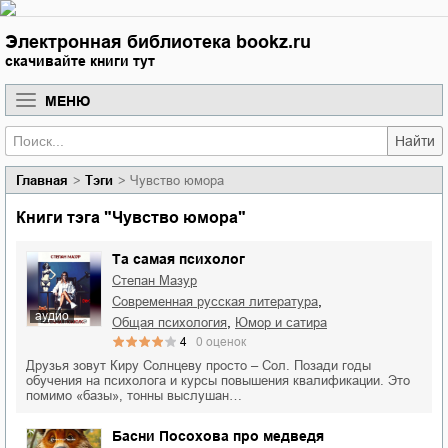
Электронная библиотека bookz.ru
скачивайте книги тут
МЕНЮ
Найти
Главная
Тэги
Чувство юмора
Книги тэга "Чувство юмора"
Та самая психолог
Степан Мазур
,
современная русская литература
аудио
,
общая психология
юмор и сатира
4
0
оценок
Друзья зовут Киру Солнцеву просто – Сол. Позади годы
обучения на психолога и курсы повышения квалификации. Это
помимо «базы», тонны выслушан…
Басни Посохова про медведя