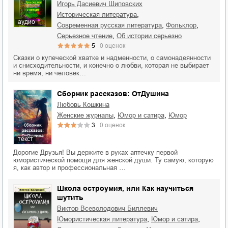
Игорь Дасиевич Шиповских
,
историческая литература
аудио
,
,
современная русская литература
фольклор
,
серьезное чтение
об истории серьезно
5
0
оценок
Сказки о купеческой хватке и надменности, о самонадеянности
и снисходительности, и конечно о любви, которая не выбирает
ни время, ни человек…
Сборник рассказов: ОтДушина
Любовь Кошкина
,
,
женские журналы
юмор и сатира
юмор
3
0
оценок
текст
Дорогие Друзья! Вы держите в руках аптечку первой
юмористической помощи для женской души. Ту самую, которую
я, как автор и профессиональная …
Школа остроумия, или Как научиться
шутить
Виктор Всеволодович Биллевич
,
,
юмористическая литература
юмор и сатира