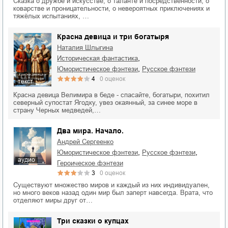
Сказка о дружбе и искусстве, о таланте и посредственности, о
коварстве и проницательности, о невероятных приключениях и
тяжёлых испытаниях, …
Красна девица и три богатыря
Наталия Шлыгина
,
историческая фантастика
,
юмористическое фэнтези
русское фэнтези
4
0
оценок
текст
Красна девица Велимира в беде - спасайте, богатыри, похитил
северный супостат Ягодку, увез окаянный, за синее море в
страну Черных медведей,…
Два мира. Начало.
Андрей Сергеенко
,
,
юмористическое фэнтези
русское фэнтези
аудио
героическое фэнтези
3
0
оценок
Существуют множество миров и каждый из них индивидуален,
но много веков назад один мир был заперт навсегда. Врата, что
отделяют миры друг от…
Три сказки о купцах