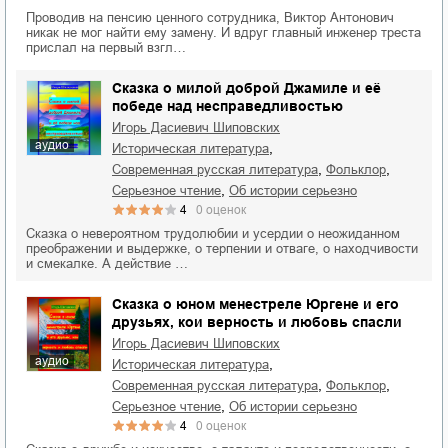
Проводив на пенсию ценного сотрудника, Виктор Антонович
никак не мог найти ему замену. И вдруг главный инженер треста
прислал на первый взгл…
Сказка о милой доброй Джамиле и её
победе над несправедливостью
Игорь Дасиевич Шиповских
аудио
,
историческая литература
,
,
современная русская литература
фольклор
,
серьезное чтение
об истории серьезно
4
0
оценок
Сказка о невероятном трудолюбии и усердии о неожиданном
преображении и выдержке, о терпении и отваге, о находчивости
и смекалке. А действие …
Сказка о юном менестреле Юргене и его
друзьях, кои верность и любовь спасли
Игорь Дасиевич Шиповских
аудио
,
историческая литература
,
,
современная русская литература
фольклор
,
серьезное чтение
об истории серьезно
4
0
оценок