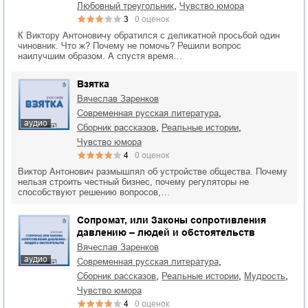
,
любовный треугольник
чувство юмора
3
0
оценок
К Виктору Антоновичу обратился с деликатной просьбой один
чиновник. Что ж? Почему не помочь? Решили вопрос
наилучшим образом. А спустя время…
Взятка
Вячеслав Заренков
,
современная русская литература
аудио
,
,
сборник рассказов
реальные истории
чувство юмора
4
0
оценок
Виктор Антонович размышлял об устройстве общества. Почему
нельзя строить честный бизнес, почему регуляторы не
способствуют решению вопросов,…
Сопромат, или Законы сопротивления
давлению – людей и обстоятельств
Вячеслав Заренков
аудио
,
современная русская литература
,
,
,
сборник рассказов
реальные истории
мудрость
чувство юмора
4
0
оценок