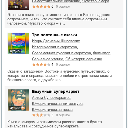
,
самостоятельное обучение
чувство юмора
5
0
оценок
текст
Эта книга заинтересует многих: и тех, кого Бог не наделил
остроумием, и тех, кто считает себя вполне остроумным
человеком. Чувство юмора – э…
Три восточные сказки
Игорь Дасиевич Шиповских
,
историческая литература
аудио
,
,
современная русская литература
фольклор
,
серьезное чтение
об истории серьезно
4
0
оценок
Сказки о загадочном Востоке и чудесных путешествиях, о
коварстве и справедливости, о любви и стремлении спасти
ближнего своего, о дружбе и в…
Безумный супермаркет
Артем Супермаркетов
,
юмористическая литература
аудио
юмористическая проза
3
0
оценок
Книга с юмором и оптимизмом рассказывает о буднях
начальства и сотрудников супермаркета.