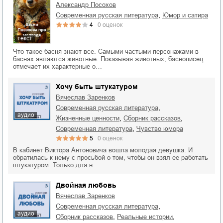
Александр Посохов
,
современная русская литература
юмор и сатира
4
0
оценок
текст
Что такое басня знают все. Самыми частыми персонажами в
баснях являются животные. Показывая животных, баснописец
отмечает их характерные о…
Хочу быть штукатуром
Вячеслав Заренков
,
современная русская литература
аудио
,
,
жизненные ценности
сборник рассказов
,
современная литература
чувство юмора
5
0
оценок
В кабинет Виктора Антоновича вошла молодая девушка. И
обратилась к нему с просьбой о том, чтобы он взял ее работать
штукатуром. Только для н…
Двойная любовь
Вячеслав Заренков
,
современная русская литература
аудио
,
,
сборник рассказов
реальные истории