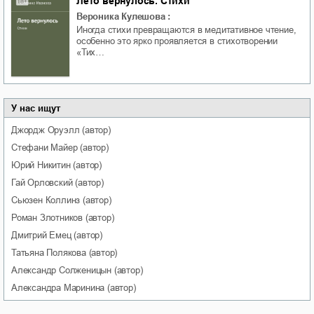
Лето вернулось. Стихи
Вероника Кулешова
:
Иногда стихи превращаются в медитативное чтение,
особенно это ярко проявляется в стихотворении
«Тих…
У нас ищут
Джордж
Оруэлл
(автор)
Стефани
Майер
(автор)
Юрий
Никитин
(автор)
Гай
Орловский
(автор)
Сьюзен
Коллинз
(автор)
Роман
Злотников
(автор)
Дмитрий
Емец
(автор)
Татьяна
Полякова
(автор)
Александр
Солженицын
(автор)
Александра
Маринина
(автор)