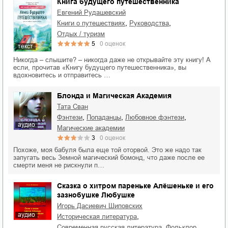
Книга будущего путешественника
Евгений Рудашевский
,
,
книги о путешествиях
руководства
отдых / туризм
5
0
оценок
текст
Никогда – слышите? – никогда даже не открывайте эту книгу! А
если, прочитав «Книгу будущего путешественника», вы
вдохновитесь и отправитесь …
Блонда и Магическая Академия
Тата Сван
,
,
,
фэнтези
попаданцы
любовное фэнтези
аудио
магические академии
3
0
оценок
Похоже, моя бабуля была еще той оторвой. Это же надо так
запугать весь Земной магический бомонд, что даже после ее
смерти меня не рискнули п…
Сказка о хитром пареньке Алёшеньке и его
зазнобушке Любушке
Игорь Дасиевич Шиповских
аудио
,
историческая литература
,
,
современная русская литература
фольклор