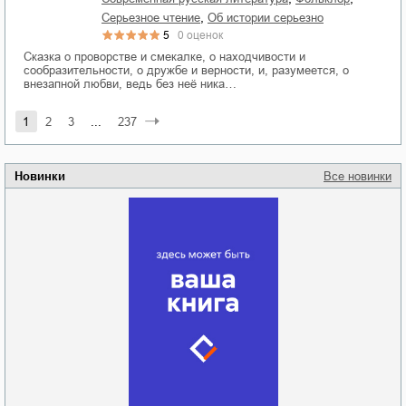
,
серьезное чтение
об истории серьезно
5
0
оценок
Сказка о проворстве и смекалке, о находчивости и
сообразительности, о дружбе и верности, и, разумеется, о
внезапной любви, ведь без неё ника…
1
2
3
...
237
Новинки
Все новинки
Забытая земля
Новоросии: о
Руки моей не
судьбе
отпускай
Кировоградской
области
атьяна Александровна
Алюшина
Сергей Николаевич
Сидоренко