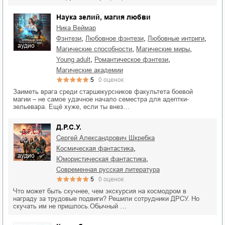
Наука зелий, магия любви
Ника Веймар
,
,
,
фэнтези
любовное фэнтези
любовные интриги
аудио
,
,
магические способности
магические миры
,
,
young adult
романтическое фэнтези
магические академии
5
0
оценок
Заиметь врага среди старшекурсников факультета боевой
магии – не самое удачное начало семестра для адептки-
зельевара. Ещё хуже, если ты внез…
Д.Р.С.У.
Сергей Александрович Шкребка
,
космическая фантастика
аудио
,
юмористическая фантастика
современная русская литература
5
0
оценок
Что может быть скучнее, чем экскурсия на космодром в
награду за трудовые подвиги? Решили сотрудники ДРСУ. Но
скучать им не пришлось.Обычный …