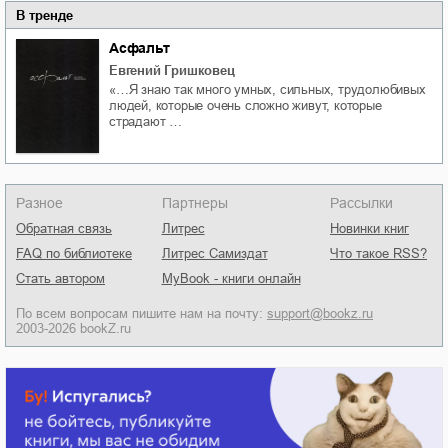
В тренде
Асфальт
Евгений Гришковец
«…Я знаю так много умных, сильных, трудолюбивых
людей, которые очень сложно живут, которые
страдают …
Разное
Партнеры
Рассылки
Обратная связь
Литрес
Новинки книг
FAQ по библиотеке
Литрес Самиздат
Что такое RSS?
Стать автором
MyBook - книги онлайн
По всем вопросам пишите нам на почту:
support@bookz.ru
2003-2026 bookZ.ru