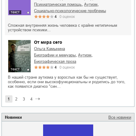
,
,
психиатрическая помощь
аутизм
социально-психологические проблемы
текст
4
0
оценок
Сложная внутренняя жизнь человека с крайне нетипичным
устройством психики...
От мира сего
Ольга Камынина
,
,
биографии и мемуары
аутизм
биографическая проза
4
0
оценок
текст
В нашей стране аутизма у взрослых как бы не существует,
особенно, если они высокофункциональны и родились до того,
как появился диагноз "син…
1
2
3
4
Новинки
Все новинки