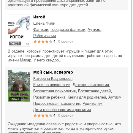
организации и проведению дистанционных занятий по
адаптивной физической культуре для детей …
Изгой
Елена Фили
,
,
,
фэнтези
городское фэнтези
аутизм
роботизация
4
0
оценок
текст
В отделе, который проектирует игрушки и пишет для этих
игрушек программы для детей с аутизмом, работает парень по
имени Макар. У него синдро…
Мой сын, аспергер
Катерина Кацнельсон
,
,
книги по психологии
детская психология
,
,
возрастная психология
воспитание детей
,
,
,
развитие ребенка
книги для родителей
аутизм
текст
,
,
подростковая психология
родителям
дети с особенностями развития
4
0
оценок
Ожидание младенца связано с радостью и уверенностью, что
жизнь улучшится и обогатится, когда в материнских руках
появится крошечный комочек …