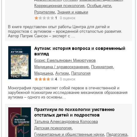
,
,
коррекционная психология
особые дети
,
родителям
знания и навыки
1
0
оценок
В книге представлен опыт работы Центра для детей и
подростков с аутизмом – врожденной отсталостью развития.
Автор Патрик Сансон – эксперт с …
Аутизм: история вопроса и современный
взгляд
Борис Емельянович Микиртумов
,
,
медицина / здравоохранение
психиатрия
,
,
медицина
аутизм
патология
текст
4
0
оценок
Монография представляет собой первое в отечественной и
зарубежной психиатрии исследование механизмов образования
аутизма – одного из основны…
Практикум по психологии умственно
отсталых детей и подростков
Татьяна Александровна Колосова
,
детская психология
,
,
гуманитарные и общественные науки
педагогика