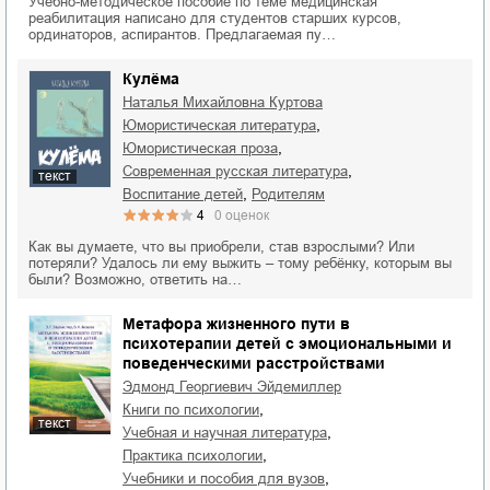
Учебно-методическое пособие по теме медицинская
реабилитация написано для студентов старших курсов,
ординаторов, аспирантов. Предлагаемая пу…
Кулёма
Наталья Михайловна Куртова
,
юмористическая литература
,
юмористическая проза
,
современная русская литература
текст
,
воспитание детей
родителям
4
0
оценок
Как вы думаете, что вы приобрели, став взрослыми? Или
потеряли? Удалось ли ему выжить – тому ребёнку, которым вы
были? Возможно, ответить на…
Метафора жизненного пути в
психотерапии детей с эмоциональными и
поведенческими расстройствами
Эдмонд Георгиевич Эйдемиллер
,
книги по психологии
текст
,
учебная и научная литература
,
практика психологии
,
учебники и пособия для вузов