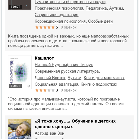
,
гуманитарные и общественные науки
текст
,
,
,
практическая психология
педагогика
аутизм
,
социальная адаптация
,
коррекционная психология
особые дети
5
0
оценок
Книга посвящена одной из важных, но еще малоразработанных
проблем современного детства – комплексной и всесторонней
помощи детям с аутистиче…
Кашалот
Николай Рудольфович Пинчук
,
современная русская литература
,
,
,
Дальний Восток
аутизм
книги для мальчиков
,
социальная адаптация
книги о подростках
текст
3
0
оценок
"Это история про мальчика-аутиста, который по программе
социальной адаптации попадает в детский лагерь. Он всеми
силами пытается вписаться в…
«Я тоже хочу…» Обучение в детских
дневных центрах
Астрид ван Зон