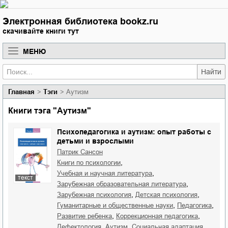
Электронная библиотека bookz.ru
скачивайте книги тут
МЕНЮ
Найти
Главная
Тэги
Аутизм
Книги тэга "Аутизм"
Психопедагогика и аутизм: опыт работы с
детьми и взрослыми
Патрик Сансон
,
книги по психологии
,
учебная и научная литература
текст
,
зарубежная образовательная литература
,
,
зарубежная психология
детская психология
,
,
гуманитарные и общественные науки
педагогика
,
,
развитие ребенка
коррекционная педагогика
,
,
,
дефектология
аутизм
социальная адаптация