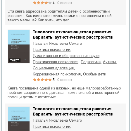
4
0
оценок
Эта книга адресована родителям детей с особенностями
развития. Как изменится жизнь семьи с появлением в ней
такого малыша? Как жить, что дел…
Типология отклоняющегося развития.
Варианты аутистических расстройств
Наталья Яковлевна Семаго
,
практика психологии
,
гуманитарные и общественные науки
текст
,
,
,
практическая психология
педагогика
аутизм
,
социальная адаптация
,
коррекционная психология
особые дети
5
0
оценок
Книга посвящена одной из важных, но еще малоразработанных
проблем современного детства – комплексной и всесторонней
помощи детям с аутистиче…
Типология отклоняющегося развития.
Варианты аутистических расстройств
Наталья Яковлевна Семаго
,
практика психологии