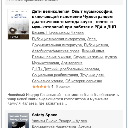
Дети великолепия. Опыт музыкософии,
включающий изложение Чужестранцем
диагогического метода звуко-, жесто- и
музыкотерапий при работах с РДА и ДЦП
Камиль Ширваниевич Чалаев
текст
,
,
публицистическая литература
эссе
,
,
документальная литература
публицистика
,
,
автобиографическая проза
личный опыт
,
,
,
размышления о жизни
случаи из жизни
аутизм
,
,
музыкотерапия
арт-терапия
,
ДЦП / Детский церебральный паралич
,
,
социальная реабилитация
трудные дети
,
серьезное чтение
об истории серьезно
4
0
оценок
Новейший Исидор Севильский – так можно было бы обозначить
жанр новой книги выдающегося композитора и музыканта
Камиля Чалаева, где захватыва…
Safety Space
Уильям Льюис Ричард – Адлер
,
,
космическая фантастика
аутизм