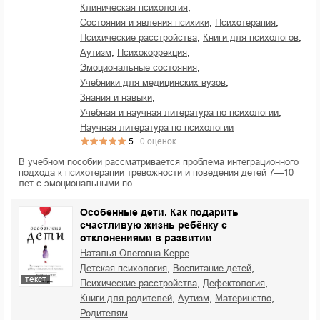
,
клиническая психология
,
,
состояния и явления психики
психотерапия
,
,
психические расстройства
книги для психологов
,
,
аутизм
психокоррекция
,
эмоциональные состояния
,
учебники для медицинских вузов
,
знания и навыки
,
учебная и научная литература по психологии
научная литература по психологии
5
0
оценок
В учебном пособии рассматривается проблема интеграционного
подхода к психотерапии тревожности и поведения детей 7—10
лет с эмоциональными по…
Особенные дети. Как подарить
счастливую жизнь ребёнку с
отклонениями в развитии
Наталья Олеговна Керре
,
,
детская психология
воспитание детей
текст
,
,
психические расстройства
дефектология
,
,
,
книги для родителей
аутизм
материнство
родителям