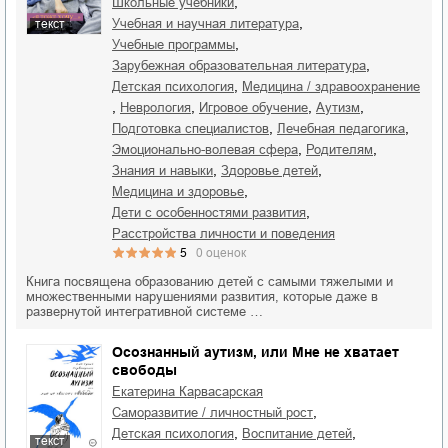
,
школьные учебники
,
учебная и научная литература
текст
,
учебные программы
,
зарубежная образовательная литература
,
детская психология
медицина / здравоохранение
,
,
,
,
неврология
игровое обучение
аутизм
,
,
подготовка специалистов
лечебная педагогика
,
,
эмоционально-волевая сфера
родителям
,
,
знания и навыки
здоровье детей
,
медицина и здоровье
,
дети с особенностями развития
расстройства личности и поведения
5
0
оценок
Книга посвящена образованию детей с самыми тяжелыми и
множественными нарушениями развития, которые даже в
развернутой интегративной системе …
Осознанный аутизм, или Мне не хватает
свободы
Екатерина Карвасарская
,
саморазвитие / личностный рост
,
,
детская психология
воспитание детей
текст