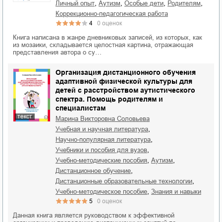
,
,
,
,
личный опыт
аутизм
особые дети
родителям
коррекционно-педагогическая работа
4
0
оценок
Книга написана в жанре дневниковых записей, из которых, как
из мозаики, складывается целостная картина, отражающая
представления автора о су…
Организация дистанционного обучения
адаптивной физической культуры для
детей с расстройством аутистического
спектра. Помощь родителям и
специалистам
текст
Марина Викторовна Соловьева
,
учебная и научная литература
,
научно-популярная литература
,
учебники и пособия для вузов
,
,
учебно-методические пособия
аутизм
,
дистанционное обучение
,
дистанционные образовательные технологии
,
учебно-методическое пособие
знания и навыки
5
0
оценок
Данная книга является руководством к эффективной