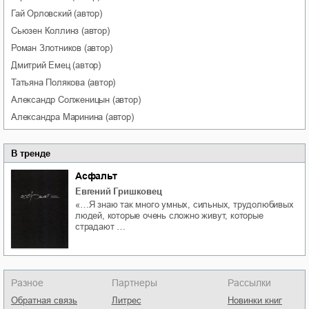
Гай
Орловский
(автор)
Сьюзен
Коллинз
(автор)
Роман
Злотников
(автор)
Дмитрий
Емец
(автор)
Татьяна
Полякова
(автор)
Александр
Солженицын
(автор)
Александра
Маринина
(автор)
В тренде
Асфальт
Евгений Гришковец
«…Я знаю так много умных, сильных, трудолюбивых
людей, которые очень сложно живут, которые
страдают …
Разное
Партнеры
Рассылки
Обратная связь
Литрес
Новинки книг