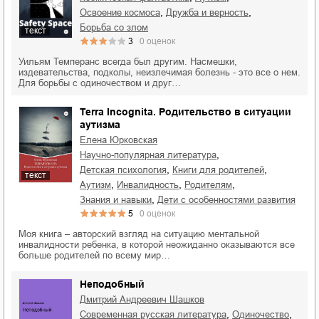
,
,
освоение космоса
дружба и верность
борьба со злом
текст
3
0
оценок
Уильям Темперанс всегда был другим. Насмешки,
издевательства, подколы, неизлечимая болезнь - это все о нем.
Для борьбы с одиночеством и друг…
Terra Incognita. Родительство в ситуации
аутизма
Елена Юрковская
,
научно-популярная литература
,
,
детская психология
книги для родителей
текст
,
,
,
аутизм
инвалидность
родителям
,
знания и навыки
дети с особенностями развития
5
0
оценок
Моя книга – авторский взгляд на ситуацию ментальной
инвалидности ребенка, в которой неожиданно оказываются все
больше родителей по всему мир…
Неподобный
Дмитрий Андреевич Шашков
,
,
современная русская литература
одиночество