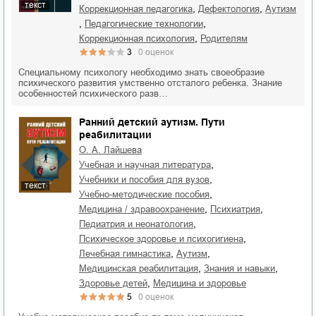
текст
,
,
коррекционная педагогика
дефектология
аутизм
,
,
педагогические технологии
,
коррекционная психология
родителям
3
0
оценок
Специальному психологу необходимо знать своеобразие
психического развития умственно отсталого ребенка. Знание
особенностей психического разв…
Ранний детский аутизм. Пути
реабилитации
О. А. Лайшева
,
учебная и научная литература
,
учебники и пособия для вузов
текст
,
учебно-методические пособия
,
,
медицина / здравоохранение
психиатрия
,
педиатрия и неонатология
,
психическое здоровье и психогигиена
,
,
лечебная гимнастика
аутизм
,
,
медицинская реабилитация
знания и навыки
,
здоровье детей
медицина и здоровье
5
0
оценок