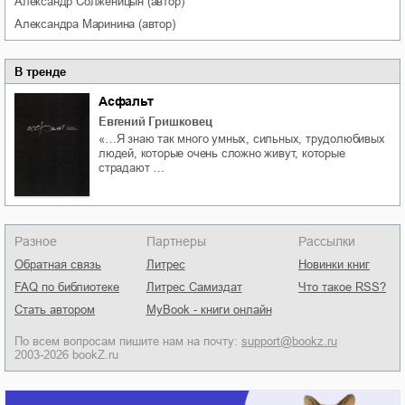
Александр
Солженицын
(автор)
Александра
Маринина
(автор)
В тренде
Асфальт
Евгений Гришковец
«…Я знаю так много умных, сильных, трудолюбивых
людей, которые очень сложно живут, которые
страдают …
Разное
Партнеры
Рассылки
Обратная связь
Литрес
Новинки книг
FAQ по библиотеке
Литрес Самиздат
Что такое RSS?
Стать автором
MyBook - книги онлайн
По всем вопросам пишите нам на почту:
support@bookz.ru
2003-2026 bookZ.ru