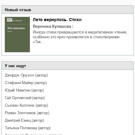
Новый отзыв
Лето вернулось. Стихи
Вероника Кулешова
:
Иногда стихи превращаются в медитативное чтение,
особенно это ярко проявляется в стихотворении
«Тих…
У нас ищут
Джордж
Оруэлл
(автор)
Стефани
Майер
(автор)
Юрий
Никитин
(автор)
Гай
Орловский
(автор)
Сьюзен
Коллинз
(автор)
Роман
Злотников
(автор)
Дмитрий
Емец
(автор)
Татьяна
Полякова
(автор)