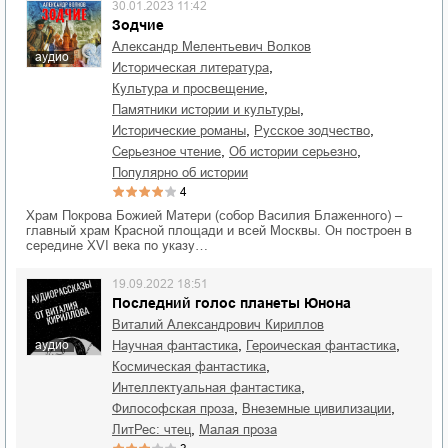
30.01.2023 11:42
Зодчие
Александр Мелентьевич Волков
аудио
,
историческая литература
,
культура и просвещение
,
памятники истории и культуры
,
,
исторические романы
русское зодчество
,
,
серьезное чтение
об истории серьезно
популярно об истории
4
Храм Покрова Божией Матери (собор Василия Блаженного) –
главный храм Красной площади и всей Москвы. Он построен в
середине XVI века по указу…
19.09.2022 18:51
Последний голос планеты Юнона
Виталий Александрович Кириллов
,
,
аудио
научная фантастика
героическая фантастика
,
космическая фантастика
,
интеллектуальная фантастика
,
,
философская проза
внеземные цивилизации
,
ЛитРес: чтец
малая проза