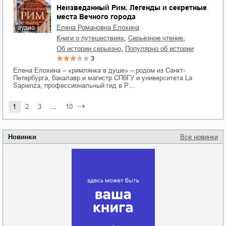
Неизведанный Рим. Легенды и секретные
места Вечного города
Елена Романовна Елохина
аудио
,
,
книги о путешествиях
серьезное чтение
,
об истории серьезно
популярно об истории
3
Елена Елохина – «римлянка в душе» – родом из Санкт-
Петербурга, бакалавр и магистр СПбГУ и университета La
Sapienza, профессиональный гид в Р…
1
2
3
...
10
Новинки
Все новинки
Забытая земля
Новоросии: о
Руки моей не
судьбе
отпускай