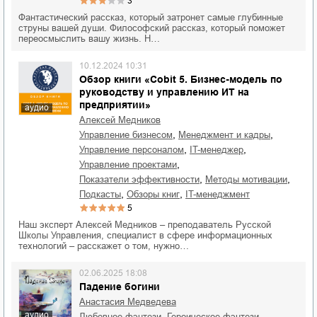
3
Фантастический рассказ, который затронет самые глубинные
струны вашей души. Философский рассказ, который поможет
переосмыслить вашу жизнь. Н…
10.12.2024 10:31
Обзор книги «Cobit 5. Бизнес-модель по
руководству и управлению ИТ на
предприятии»
аудио
Алексей Медников
,
,
управление бизнесом
менеджмент и кадры
,
,
управление персоналом
IT-менеджер
,
управление проектами
,
,
показатели эффективности
методы мотивации
,
,
подкасты
обзоры книг
IT-менеджмент
5
Наш эксперт Алексей Медников – преподаватель Русской
Школы Управления, специалист в сфере информационных
технологий – расскажет о том, нужно…
02.06.2025 18:08
Падение богини
Анастасия Медведева
аудио
,
,
любовное фэнтези
героическое фэнтези