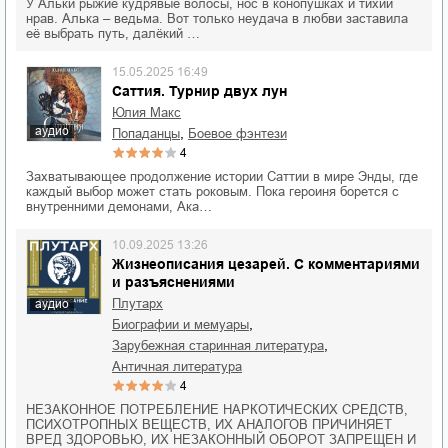
У Альки рыжие кудрявые волосы, нос в конопушках и тихий
нрав. Алька – ведьма. Вот только неудача в любви заставила
её выбрать путь, далёкий …
15.05.2025 16:49
Саттия. Турнир двух лун
Юлия Макс
аудио
,
попаданцы
боевое фэнтези
4
Захватывающее продолжение истории Саттии в мире Энды, где
каждый выбор может стать роковым. Пока героиня борется с
внутренними демонами, Ака…
10.09.2025 13:26
Жизнеописания цезарей. С комментариями
и разъяснениями
Плутарх
аудио
,
биографии и мемуары
,
зарубежная старинная литература
античная литература
4
НЕЗАКОННОЕ ПОТРЕБЛЕНИЕ НАРКОТИЧЕСКИХ СРЕДСТВ,
ПСИХОТРОПНЫХ ВЕЩЕСТВ, ИХ АНАЛОГОВ ПРИЧИНЯЕТ
ВРЕД ЗДОРОВЬЮ, ИХ НЕЗАКОННЫЙ ОБОРОТ ЗАПРЕЩЕН И