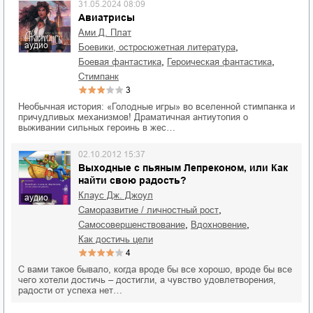
31.05.2024 08:09
Авиатрисы
Ами Д. Плат
аудио
,
боевики, остросюжетная литература
,
,
боевая фантастика
героическая фантастика
стимпанк
3
Необычная история: «Голодные игры» во вселенной стимпанка и
причудливых механизмов! Драматичная антиутопия о
выживании сильных героинь в жес…
02.10.2012 15:37
Выходные с пьяным Лепреконом, или Как
найти свою радость?
Клаус Дж. Джоул
аудио
,
саморазвитие / личностный рост
,
,
самосовершенствование
вдохновение
как достичь цели
4
С вами такое бывало, когда вроде бы все хорошо, вроде бы все
чего хотели достичь – достигли, а чувство удовлетворения,
радости от успеха нет…