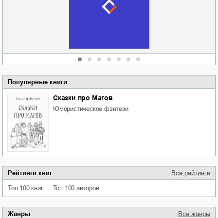
Кировоградской
области
атьяна Александровна
Алюшина
Сергей Николаевич
Сидоренко
Популярные книги
Сказки про Магов
юмористическое фэнтези
Рейтинги книг
Все рейтинги
Топ 100 книг
Топ 100 авторов
Жанры
Все жанры