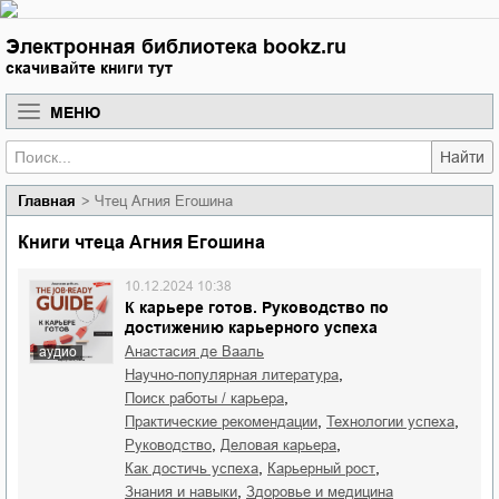
Электронная библиотека bookz.ru
скачивайте книги тут
МЕНЮ
Найти
Главная
Чтец Агния Егошина
Книги чтеца Агния Егошина
10.12.2024 10:38
К карьере готов. Руководство по
достижению карьерного успеха
Анастасия де Вааль
аудио
,
научно-популярная литература
,
поиск работы / карьера
,
,
практические рекомендации
технологии успеха
,
,
руководство
деловая карьера
,
,
как достичь успеха
карьерный рост
,
знания и навыки
здоровье и медицина