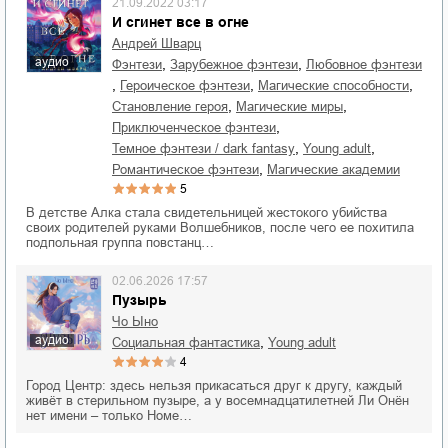
21.09.2022 03:17
И сгинет все в огне
Андрей Шварц
аудио
,
,
фэнтези
зарубежное фэнтези
любовное фэнтези
,
,
,
героическое фэнтези
магические способности
,
,
становление героя
магические миры
,
приключенческое фэнтези
,
,
темное фэнтези / dark fantasy
young adult
,
романтическое фэнтези
магические академии
5
В детстве Алка стала свидетельницей жестокого убийства
своих родителей руками Волшебников, после чего ее похитила
подпольная группа повстанц…
02.06.2026 17:57
Пузырь
Чо Ыно
аудио
,
социальная фантастика
young adult
4
Город Центр: здесь нельзя прикасаться друг к другу, каждый
живёт в стерильном пузыре, а у восемнадцатилетней Ли Онён
нет имени – только Номе…