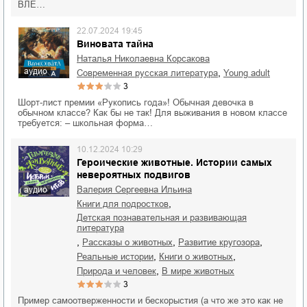
ВЛЕ…
22.07.2024 19:45
Виновата тайна
Наталья Николаевна Корсакова
аудио
,
современная русская литература
young adult
3
Шорт-лист премии «Рукопись года»! Обычная девочка в
обычном классе? Как бы не так! Для выживания в новом классе
требуется: – школьная форма…
10.12.2024 10:29
Героические животные. Истории самых
невероятных подвигов
Валерия Сергеевна Ильина
аудио
,
книги для подростков
детская познавательная и развивающая
литература
,
,
,
рассказы о животных
развитие кругозора
,
,
реальные истории
книги о животных
,
природа и человек
в мире животных
3
Пример самоотверженности и бескорыстия (а что же это как не