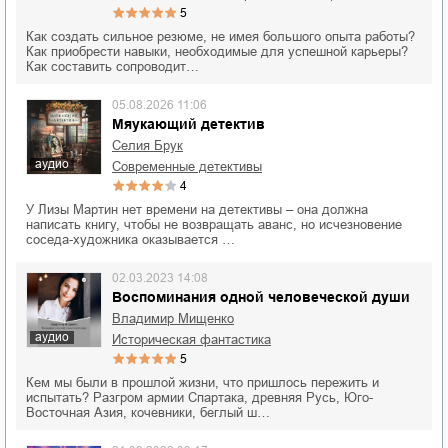
5
Как создать сильное резюме, не имея большого опыта работы?
Как приобрести навыки, необходимые для успешной карьеры?
Как составить сопроводит…
05.08.2026 11:06
Мяукающий детектив
Селия Брук
аудио
современные детективы
4
У Лизы Мартин нет времени на детективы – она должна
написать книгу, чтобы не возвращать аванс, но исчезновение
соседа-художника оказывается …
02.03.2023 14:08
Воспоминания одной человеческой души
Владимир Мищенко
аудио
историческая фантастика
5
Кем мы были в прошлой жизни, что пришлось пережить и
испытать? Разгром армии Спартака, древняя Русь, Юго-
Восточная Азия, кочевники, беглый ш…