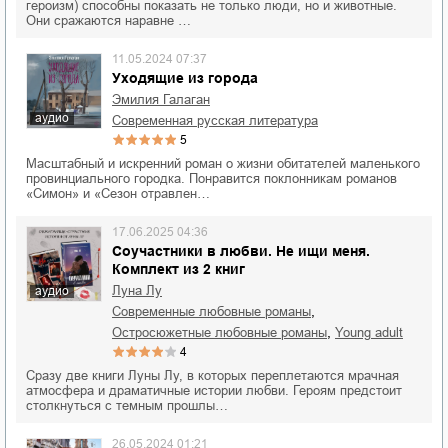
героизм) способны показать не только люди, но и животные.
Они сражаются наравне …
11.05.2024 07:37
Уходящие из города
Эмилия Галаган
аудио
современная русская литература
5
Масштабный и искренний роман о жизни обитателей маленького
провинциального городка. Понравится поклонникам романов
«Симон» и «Сезон отравлен…
17.06.2025 04:36
Соучастники в любви. Не ищи меня.
Комплект из 2 книг
Луна Лу
аудио
,
современные любовные романы
,
остросюжетные любовные романы
young adult
4
Сразу две книги Луны Лу, в которых переплетаются мрачная
атмосфера и драматичные истории любви. Героям предстоит
столкнуться с темным прошлы…
26.05.2024 01:21