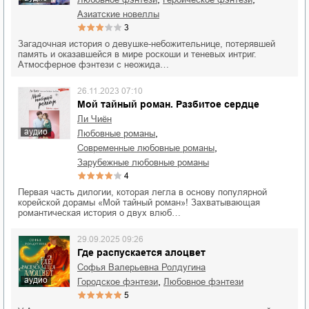
азиатские новеллы
3
Загадочная история о девушке-небожительнице, потерявшей
память и оказавшейся в мире роскоши и теневых интриг.
Атмосферное фэнтези с неожида…
26.11.2023 07:10
Мой тайный роман. Разбитое сердце
Ли Чиён
аудио
,
любовные романы
,
современные любовные романы
зарубежные любовные романы
4
Первая часть дилогии, которая легла в основу популярной
корейской дорамы «Мой тайный роман»! Захватывающая
романтическая история о двух влюб…
29.09.2025 09:26
Где распускается алоцвет
Софья Валерьевна Ролдугина
аудио
,
городское фэнтези
любовное фэнтези
5