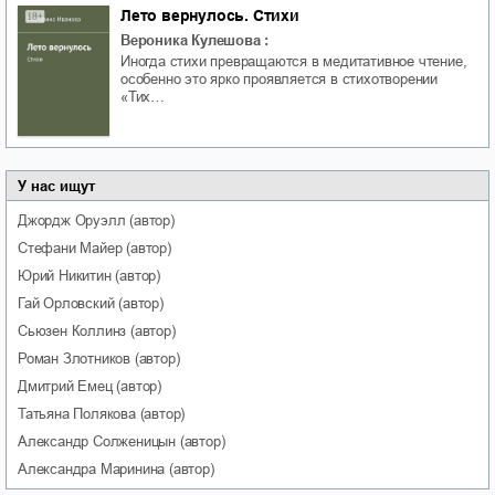
Лето вернулось. Стихи
Вероника Кулешова
:
Иногда стихи превращаются в медитативное чтение,
особенно это ярко проявляется в стихотворении
«Тих…
У нас ищут
Джордж
Оруэлл
(автор)
Стефани
Майер
(автор)
Юрий
Никитин
(автор)
Гай
Орловский
(автор)
Сьюзен
Коллинз
(автор)
Роман
Злотников
(автор)
Дмитрий
Емец
(автор)
Татьяна
Полякова
(автор)
Александр
Солженицын
(автор)
Александра
Маринина
(автор)