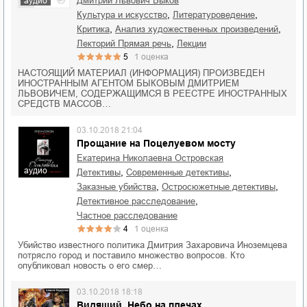
Дмитрий Львович Быков
аудио
,
,
культура и искусство
литературоведение
,
,
критика
анализ художественных произведений
,
лекторий Прямая речь
лекции
5
1
оценка
НАСТОЯЩИЙ МАТЕРИАЛ (ИНФОРМАЦИЯ) ПРОИЗВЕДЕН
ИНОСТРАННЫМ АГЕНТОМ БЫКОВЫМ ДМИТРИЕМ
ЛЬВОВИЧЕМ, СОДЕРЖАЩИМСЯ В РЕЕСТРЕ ИНОСТРАННЫХ
СРЕДСТВ МАССОВ…
03.10.2018 21:04
Прощание на Поцелуевом мосту
Екатерина Николаевна Островская
аудио
,
,
детективы
современные детективы
,
,
заказные убийства
остросюжетные детективы
,
детективное расследование
частное расследование
4
1
оценка
Убийство известного политика Дмитрия Захаровича Иноземцева
потрясло город и поставило множество вопросов. Кто
опубликовал новость о его смер…
03.10.2018 18:18
Видящий. Небо на плечах