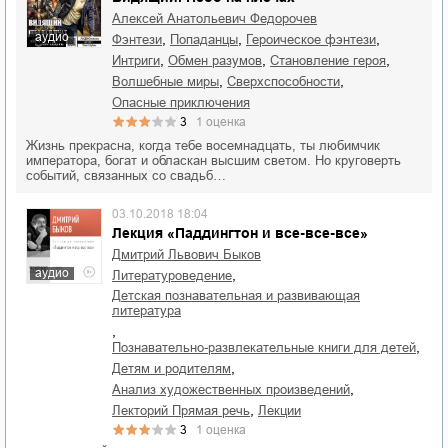
Алексей Анатольевич Федорочев
аудио
,
,
,
фэнтези
попаданцы
героическое фэнтези
,
,
,
интриги
обмен разумов
становление героя
,
,
волшебные миры
сверхспособности
опасные приключения
3
1
оценка
Жизнь прекрасна, когда тебе восемнадцать, ты любимчик
императора, богат и обласкан высшим светом. Но круговерть
событий, связанных со свадьб…
03.10.2018 18:04
Лекция «Паддингтон и все-все-все»
Дмитрий Львович Быков
аудио
,
литературоведение
детская познавательная и развивающая
литература
,
,
познавательно-развлекательные книги для детей
,
детям и родителям
,
анализ художественных произведений
,
лекторий Прямая речь
лекции
3
1
оценка