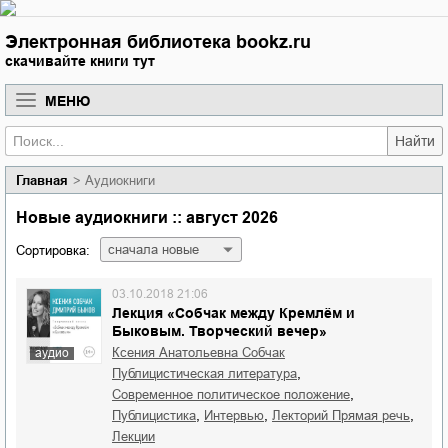
Электронная библиотека bookz.ru
скачивайте книги тут
МЕНЮ
Найти
Главная
Аудиокниги
Новые аудиокниги :: август 2026
сначала новые
Сортировка:
03.10.2018 21:06
Лекция «Собчак между Кремлём и
Быковым. Творческий вечер»
Ксения Анатольевна Собчак
аудио
,
публицистическая литература
,
современное политическое положение
,
,
,
публицистика
интервью
лекторий Прямая речь
лекции