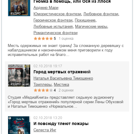
Гномка в помощь, или Ося из Ллося
Ардмир Мари
аудио
,
,
юмористическое фэнтези
любовное фэнтези
,
,
героическое фэнтези
похищение
,
,
любовные испытания
магические миры
романтическое фэнтези
5
1
оценка
Месть одержимых не знает границ! За сломанную деревяшку с
набалдашником и наконечником меня приговорили к году
исправительных работ на благо…
02.10.2018 19:17
Город мертвых отражений
Наталья Васильевна Тимошенко
аудио
,
триллеры
мистика
4
2
оценки
Студия «МедиаКнига» представляет седьмую аудиокнигу
«Город мертвых отражений» популярной серии Лены Обуховой
и Натальи Тимошенко «Нормальное…
02.10.2018 13:20
И повсюду тлеют пожары
Селеста Инг