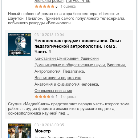
,
женский роман
ЛитРес: чтец
5
1
оценка
Новый любовный роман от автора бестселлера «Поместье
Даунтон: Начало». Приквел самого популярного телесериала,
побившего рекорды «Великолепн…
03.10.2018 10:04
Человек как предмет воспитания. Опыт
педагогической антропологии. Том 2.
Часть 1
аудио
Константин Дмитриевич Ушинский
,
,
гуманитарные и общественные науки
биология
,
,
антропология
педагогика
,
воспитание и педагогика
,
анатомия и физиология человека
феномены сознания
4
1
оценка
Студия «МедиаКнига» представляет первую часть второго тома
работы в аудио формате знаменитого русского педагога,
основоположника научной пед…
03.10.2018 09:35
Монстр
Елена Александровна Обухова