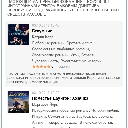
НАСТОЯЩИЙ МАТЕРИАЛ (ИНФОРМАЦИЯ) ПРОИЗВЕДЕН
ИНОСТРАННЫМ АГЕНТОМ БЫКОВЫМ ДМИТРИЕМ
ЛЬВОВИЧЕМ, СОДЕРЖАЩИМСЯ В РЕЕСТРЕ ИНОСТРАННЫХ
СРЕДСТВ МАССОВ…
03.10.2018 13:46
Безумные
Катрин Корр
аудио
,
,
любовные романы
эротика и секс
,
современные любовные романы
,
,
,
эротические романы
игры
страсть
,
чувственность
романтические истории
5
1
оценка
Кто бы мог подумать, что спустя несколько часов после
расставания с возлюбленным, мечтательная Каролина позволит
незнакомцу в маске затащить…
03.10.2018 10:22
Поместье Даунтон: Хозяйка
Маргарет Йорк
аудио
,
,
исторические любовные романы
история любви
,
,
,
интриги
семейная сага
зарубежные сериалы
,
,
,
Англия
повороты судьбы
в поисках счастья