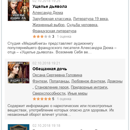
02.10.2018 19:25
Ущелье дьявола
Александр Дюма
аудио
,
,
зарубежная классика
литература 19 века
,
,
жизненный выбор
судьба человека
французская литература
3
1
оценка
Студия «МедиаКнига» представляет аудиокнигу
популярнейшего французского писателя Александра Дюма –
отца – «Ущелье дьявола». Возомнив Себя ве…
02.10.2018 19:21
Обещанная дочь
Оксана Сергеевна Головина
аудио
,
,
,
фэнтези
попаданцы
любовное фэнтези
драконы
,
,
,
становление героя
придворные интриги
,
сверхспособности
иные миры
5
1
оценка
Содержит информацию о наркотических или психотропных
веществах, употребление которых опасно для здоровья. Их
незаконный оборот влечет уголов…
02.10.2018 19:18