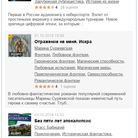
,
зарубежная публицистика
истории из жизни
4
28
оценок
Первая в России аудиокнига о киберспорте. Взлет от
простеньких видеоигр к международным турнирам. Новое
зрелище цифровой эпохи, за которым…
01.10.2018 15:56
Отражение не меня. Искра
Марина Суржевская
аудио
,
,
фэнтези
любовное фэнтези
,
,
героическое фэнтези
магические способности
,
,
любовные испытания
магические миры
,
,
приключенческое фэнтези
сверхспособности
романтическое фэнтези
4
1
оценка
В любовно-фантастических романах популярной современной
писательницы Марины Суржевской показан извилистый путь
героев к своему счастью. Глуб…
01.10.2018 15:53
Без пяти лет апокалипсис
Стасс Бабицкий
аудио
,
,
приключения
историческая фантастика