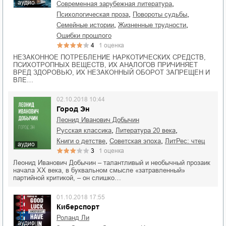
аудио
,
современная зарубежная литература
,
,
психологическая проза
повороты судьбы
,
,
семейные истории
жизненные трудности
ошибки прошлого
4
1
оценка
НЕЗАКОННОЕ ПОТРЕБЛЕНИЕ НАРКОТИЧЕСКИХ СРЕДСТВ,
ПСИХОТРОПНЫХ ВЕЩЕСТВ, ИХ АНАЛОГОВ ПРИЧИНЯЕТ
ВРЕД ЗДОРОВЬЮ, ИХ НЕЗАКОННЫЙ ОБОРОТ ЗАПРЕЩЕН И
ВЛЕ…
02.10.2018 10:44
Город Эн
Леонид Иванович Добычин
,
,
русская классика
литература 20 века
,
,
книги о детстве
советская эпоха
ЛитРес: чтец
аудио
3
1
оценка
Леонид Иванович Добычин – талантливый и необычный прозаик
начала XX века, в буквальном смысле «затравленный»
партийной критикой, – он слишко…
01.10.2018 17:55
Киберспорт
Роланд Ли
аудио