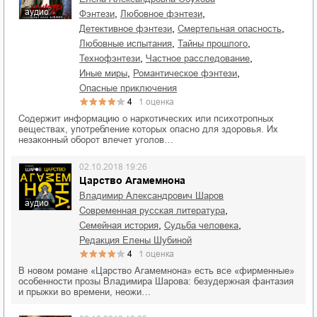
аудио
,
,
фэнтези
любовное фэнтези
,
,
детективное фэнтези
смертельная опасность
,
,
любовные испытания
тайны прошлого
,
,
технофэнтези
частное расследование
,
,
иные миры
романтическое фэнтези
опасные приключения
4
1
оценка
Содержит информацию о наркотических или психотропных
веществах, употребление которых опасно для здоровья. Их
незаконный оборот влечет уголов…
02.10.2018 19:26
Царство Агамемнона
Владимир Александрович Шаров
аудио
,
современная русская литература
,
,
семейная история
судьба человека
редакция Елены Шубиной
4
1
оценка
В новом романе «Царство Агамемнона» есть все «фирменные»
особенности прозы Владимира Шарова: безудержная фантазия
и прыжки во времени, неожи…