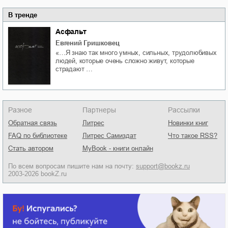
В тренде
Асфальт
Евгений Гришковец
«…Я знаю так много умных, сильных, трудолюбивых
людей, которые очень сложно живут, которые
страдают …
Разное
Партнеры
Рассылки
Обратная связь
Литрес
Новинки книг
FAQ по библиотеке
Литрес Самиздат
Что такое RSS?
Стать автором
MyBook - книги онлайн
По всем вопросам пишите нам на почту:
support@bookz.ru
2003-2026 bookZ.ru