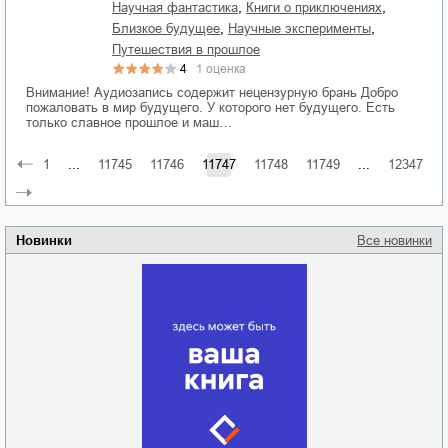
,
,
научная фантастика
книги о приключениях
,
,
близкое будущее
научные эксперименты
путешествия в прошлое
4
1
оценка
Внимание! Аудиозапись содержит нецензурную брань Добро
пожаловать в мир будущего. У которого нет будущего. Есть
только славное прошлое и маш…
1
...
11745
11746
11747
11748
11749
...
12347
Новинки
Все новинки
Забытая земля
Новоросии: о
Руки моей не
судьбе
отпускай
Кировоградской
области
атьяна Александровна