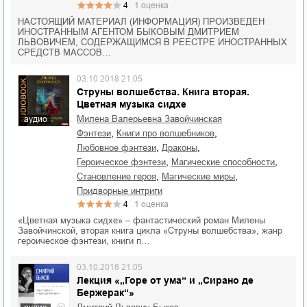
4
1
оценка
НАСТОЯЩИЙ МАТЕРИАЛ (ИНФОРМАЦИЯ) ПРОИЗВЕДЕН
ИНОСТРАННЫМ АГЕНТОМ БЫКОВЫМ ДМИТРИЕМ
ЛЬВОВИЧЕМ, СОДЕРЖАЩИМСЯ В РЕЕСТРЕ ИНОСТРАННЫХ
СРЕДСТВ МАССОВ…
03.10.2018 21:05
Струны волшебства. Книга вторая.
Цветная музыка сидхе
Милена Валерьевна Завойчинская
аудио
,
,
фэнтези
книги про волшебников
,
,
любовное фэнтези
драконы
,
,
героическое фэнтези
магические способности
,
,
становление героя
магические миры
придворные интриги
4
1
оценка
«Цветная музыка сидхе» – фантастический роман Милены
Завойчинской, вторая книга цикла «Струны волшебства», жанр
героическое фэнтези, книги п…
03.10.2018 21:05
Лекция «„Горе от ума“ и „Сирано де
Бержерак“»