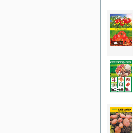
текст
текст