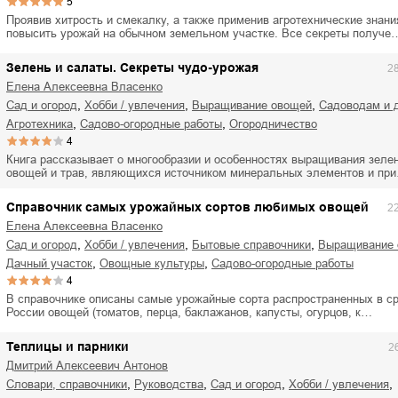
5
Проявив хитрость и смекалку, а также применив агротехнические знани
повысить урожай на обычном земельном участке. Все секреты получе
Зелень и салаты. Секреты чудо-урожая
2
Елена Алексеевна Власенко
,
,
,
сад и огород
хобби / увлечения
выращивание овощей
садоводам и 
,
,
агротехника
садово-огородные работы
огородничество
4
Книга рассказывает о многообразии и особенностях выращивания зеле
овощей и трав, являющихся источником минеральных элементов и пр
Справочник самых урожайных сортов любимых овощей
2
Елена Алексеевна Власенко
,
,
,
сад и огород
хобби / увлечения
бытовые справочники
выращивание
,
,
дачный участок
овощные культуры
садово-огородные работы
4
В справочнике описаны самые урожайные сорта распространенных в с
России овощей (томатов, перца, баклажанов, капусты, огурцов, к…
Теплицы и парники
2
Дмитрий Алексеевич Антонов
,
,
,
,
словари, справочники
руководства
сад и огород
хобби / увлечения