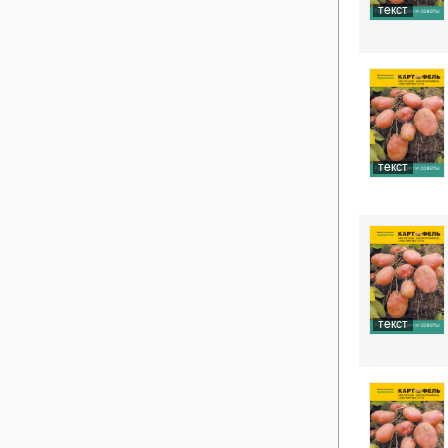
текст
текст
текст