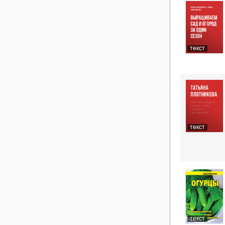
текст
текст
текст