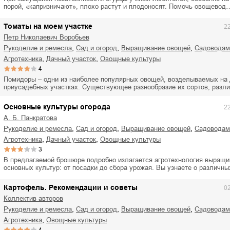
порой, «капризничают», плохо растут и плодоносят. Помочь овощевод
Томаты на моем участке
2
Петр Николаевич Воробьев
,
,
,
рукоделие и ремесла
сад и огород
выращивание овощей
садоводам
,
,
агротехника
дачный участок
овощные культуры
4
Помидоры – одни из наиболее популярных овощей, возделываемых на 
приусадебных участках. Существующее разнообразие их сортов, разл
Основные культуры огорода
2
А. Б. Панкратова
,
,
,
рукоделие и ремесла
сад и огород
выращивание овощей
садоводам
,
,
агротехника
дачный участок
овощные культуры
3
В предлагаемой брошюре подробно излагается агротехнология выращи
основных культур: от посадки до сбора урожая. Вы узнаете о различн
Картофель. Рекомендации и советы
0
Коллектив авторов
,
,
,
рукоделие и ремесла
сад и огород
выращивание овощей
садоводам
,
агротехника
овощные культуры