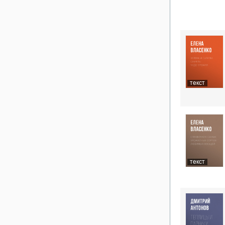
текст
текст