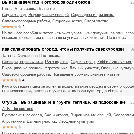
Выращиваем сад и огород за один сезон
2
Елена Алексеевна Власенко
,
,
,
сад и огород
выращивание овощей
садоводам и дачникам
,
,
садово-огородные работы
огородничество
садоводство
3
Из данного пособия читатель сможет узнать, как получить за один сезо
высокий урожай с использованием уникальных методик. Практичес…
Как спланировать огород, чтобы получить сверхурожай
0
Татьяна Федоровна Плотникова
,
,
,
,
словари, справочники
руководства
сад и огород
хобби / увлечения
,
,
,
выращивание овощей
агротехника
дачный участок
овощные культу
,
,
садово-огородные работы
повышение урожая
знания и навыки
4
Книга освещает многие аспекты возделывания овощей в своем огороде
планировки приусадебного участка и подбора культур до сбора и …
Огурцы. Выращивание в грунте, теплице, на подоконнике
2
А. Б. Панкратова
,
,
,
рукоделие и ремесла
сад и огород
выращивание овощей
садоводам
,
,
агротехника
дачный участок
овощные культуры
3
При кажущейся незатейливости огурцы у иных любителей, особенно н