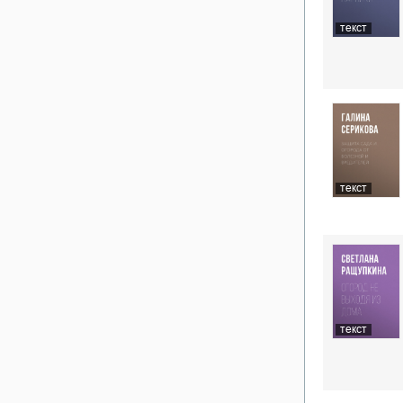
текст
текст
текст