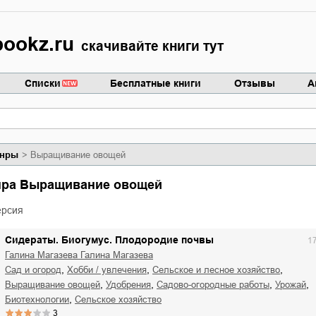
ookz.ru
скачивайте книги тут
Списки
Бесплатные книги
Отзывы
А
нры
Выращивание овощей
анра Выращивание овощей
ерсия
Сидераты. Биогумус. Плодородие почвы
1
Галина Магазева Галина Магазева
,
,
,
сад и огород
хобби / увлечения
сельское и лесное хозяйство
,
,
,
,
выращивание овощей
удобрения
садово-огородные работы
урожай
,
биотехнологии
сельское хозяйство
3