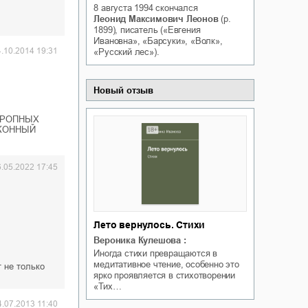
8 августа 1994
скончался
Белая ворона на факультете
ичный интерес
Леонид Максимович Леонов
(р.
Теней
1899), писатель («Евгения
Ольга Вечная
Ивановна», «Барсуки», «Волк»,
Оксана Гринберга
4.10.2014 19:31
«Русский лес»).
Новый отзыв
ТРОПНЫХ
АКОННЫЙ
6.05.2022 17:45
Лето вернулось. Стихи
Вероника Кулешова
:
Иногда стихи превращаются в
медитативное чтение, особенно это
т не только
ярко проявляется в стихотворении
«Тих…
4.07.2013 11:40