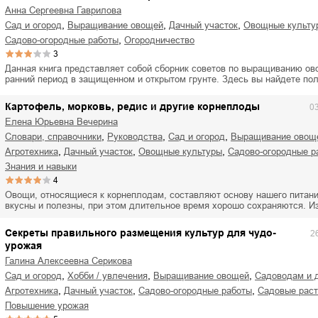
Анна Сергеевна Гаврилова
,
,
,
сад и огород
выращивание овощей
дачный участок
овощные культу
,
садово-огородные работы
огородничество
3
Данная книга представляет собой сборник советов по выращиванию ов
ранний период в защищенном и открытом грунте. Здесь вы найдете по
Картофель, морковь, редис и другие корнеплоды
0
Елена Юрьевна Вечерина
,
,
,
словари, справочники
руководства
сад и огород
выращивание овощ
,
,
,
агротехника
дачный участок
овощные культуры
садово-огородные 
знания и навыки
4
Овощи, относящиеся к корнеплодам, составляют основу нашего питани
вкусны и полезны, при этом длительное время хорошо сохраняются. И
Секреты правильного размещения культур для чудо-
2
урожая
Галина Алексеевна Серикова
,
,
,
сад и огород
хобби / увлечения
выращивание овощей
садоводам и 
,
,
,
агротехника
дачный участок
садово-огородные работы
садовые рас
повышение урожая