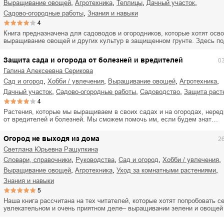
,
,
,
,
выращивание овощей
агротехника
теплицы
дачный участок
,
садово-огородные работы
знания и навыки
4
Книга предназначена для садоводов и огородников, которые хотят осв
выращивание овощей и других культур в защищенном грунте. Здесь п
Защита сада и огорода от болезней и вредителей
0
Галина Алексеевна Серикова
,
,
,
,
сад и огород
хобби / увлечения
выращивание овощей
агротехника
,
,
,
дачный участок
садово-огородные работы
садоводство
защита раст
4
Растения, которые мы выращиваем в своих садах и на огородах, нере
от вредителей и болезней. Мы сможем помочь им, если будем знат…
Огород не выходя из дома
2
Светлана Юрьевна Ращупкина
,
,
,
,
словари, справочники
руководства
сад и огород
хобби / увлечения
,
,
,
выращивание овощей
агротехника
уход за комнатными растениями
знания и навыки
5
Наша книга рассчитана на тех читателей, которые хотят попробовать с
увлекательном и очень приятном деле– выращивании зелени и овоще