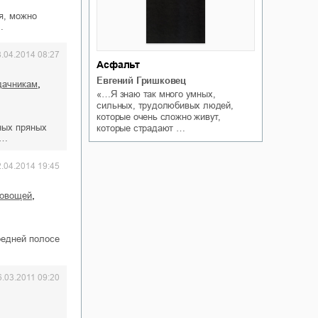
я, можно
…
8.04.2014 08:27
Асфальт
Евгений Гришковец
,
дачникам
«…Я знаю так много умных,
сильных, трудолюбивых людей,
которые очень сложно живут,
ных пряных
которые страдают …
и…
2.04.2014 19:45
,
 овощей
редней полосе
6.03.2011 09:20