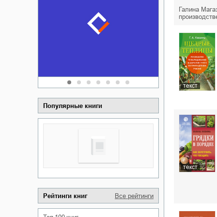
Забытая зем
Галина Магаз
пускай
о судьбе Ки
производств
обл
а Алюшина
Сергей Никола
текст
Популярные книги
текст
Рейтинги книг
Все рейтинги