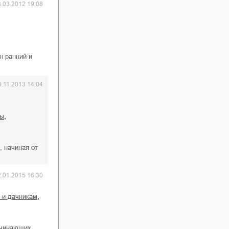
8.03.2012 19:08
н ранний и
9.11.2013 14:04
,
ры
, начиная от
2.01.2015 16:30
,
 и дачникам
ачинающих,