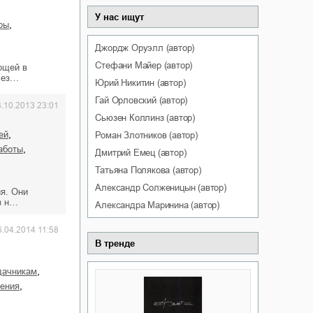
У нас ищут
,
ры
Джордж
Оруэлл
(автор)
Стефани
Майер
(автор)
ощей в
лез…
Юрий
Никитин
(автор)
Гай
Орловский
(автор)
3.10.2013 23:01
Сьюзен
Коллинз
(автор)
,
ей
Роман
Злотников
(автор)
,
работы
Дмитрий
Емец
(автор)
Татьяна
Полякова
(автор)
Александр
Солженицын
(автор)
я. Они
з н…
Александра
Маринина
(автор)
6.04.2014 11:58
В тренде
,
дачникам
,
тения