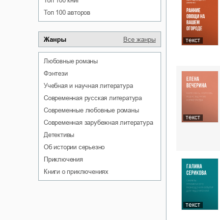
Топ 100 книг
Топ 100 авторов
Жанры
Все жанры
текст
любовные романы
фэнтези
учебная и научная литература
современная русская литература
современные любовные романы
текст
современная зарубежная литература
детективы
об истории серьезно
приключения
книги о приключениях
текст