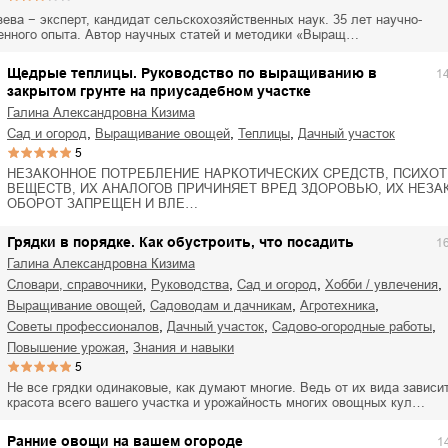
ля Новоросии:
Забытая земля Новоросии:
ева − эксперт, кандидат сельскохозяйственных наук. 35 лет научно-
ровоградской
о судьбе Кировоградской
Л
енного опыта. Автор научных статей и методики «Выращ…
асти
области
евич Сидоренко
Сергей Николаевич Сидоренко
Щедрые теплицы. Руководство по выращиванию в
1
закрытом грунте на приусадебном участке
Галина Александровна Кизима
,
,
,
сад и огород
выращивание овощей
теплицы
дачный участок
5
НЕЗАКОННОЕ ПОТРЕБЛЕНИЕ НАРКОТИЧЕСКИХ СРЕДСТВ, ПСИХО
ВЕЩЕСТВ, ИХ АНАЛОГОВ ПРИЧИНЯЕТ ВРЕД ЗДОРОВЬЮ, ИХ НЕЗ
ОБОРОТ ЗАПРЕЩЕН И ВЛЕ…
Грядки в порядке. Как обустроить, что посадить
1
Галина Александровна Кизима
,
,
,
,
словари, справочники
руководства
сад и огород
хобби / увлечения
,
,
,
выращивание овощей
садоводам и дачникам
агротехника
,
,
,
советы профессионалов
дачный участок
садово-огородные работы
,
повышение урожая
знания и навыки
5
Не все грядки одинаковые, как думают многие. Ведь от их вида зависи
красота всего вашего участка и урожайность многих овощных кул…
Ранние овощи на вашем огороде
1