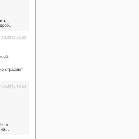
оить
одроб…
3.10.2013 23:03
ений
дко страдают
6.03.2012 18:53
ебя в
й на…