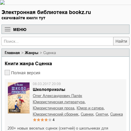
Электронная библиотека bookz.ru
скачивайте книги тут
МЕНЮ
Найти
Главная
Жанры
Сценка
Книги жанра Сценка
Полная версия
08.03.2017 20:09
Школоприколы
Олег Александрович Палёк
,
юмористическая литература
,
,
юмористическая проза
юмор и сатира
текст
,
,
,
юмористический сборник
сценки
скетчи
сценка
4
200+ новых веселых сценок (скетчей) о школьниках для