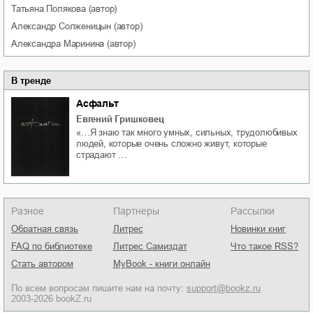
Татьяна
Полякова
(автор)
Александр
Солженицын
(автор)
Александра
Маринина
(автор)
В тренде
Асфальт
Евгений Гришковец
«…Я знаю так много умных, сильных, трудолюбивых
людей, которые очень сложно живут, которые
страдают …
Разное
Партнеры
Рассылки
Обратная связь
Литрес
Новинки книг
FAQ по библиотеке
Литрес Самиздат
Что такое RSS?
Стать автором
MyBook - книги онлайн
По всем вопросам пишите нам на почту:
support@bookz.ru
2003-2026 bookZ.ru