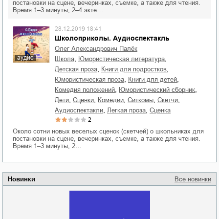
постановки на сцене, вечеринках, съемке, а также для чтения.
Время 1–3 минуты, 2–4 акте…
28.12.2019 18:41
Школоприколы. Аудиоспектакль
Олег Александрович Палёк
аудио
,
,
школа
юмористическая литература
,
,
детская проза
книги для подростков
,
,
юмористическая проза
книги для детей
,
,
комедия положений
юмористический сборник
,
,
,
,
,
дети
сценки
комедии
ситкомы
скетчи
,
,
аудиоспектакли
легкая проза
сценка
2
Около сотни новых веселых сценок (скетчей) о школьниках для
постановки на сцене, вечеринках, съемке, а также для чтения.
Время 1–3 минуты, 2…
Новинки
Все новинки