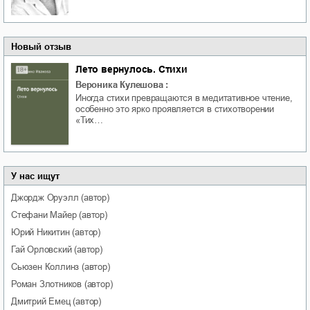
Новый отзыв
Лето вернулось. Стихи
Вероника Кулешова
:
Иногда стихи превращаются в медитативное чтение,
особенно это ярко проявляется в стихотворении
«Тих…
У нас ищут
Джордж
Оруэлл
(автор)
Стефани
Майер
(автор)
Юрий
Никитин
(автор)
Гай
Орловский
(автор)
Сьюзен
Коллинз
(автор)
Роман
Злотников
(автор)
Дмитрий
Емец
(автор)