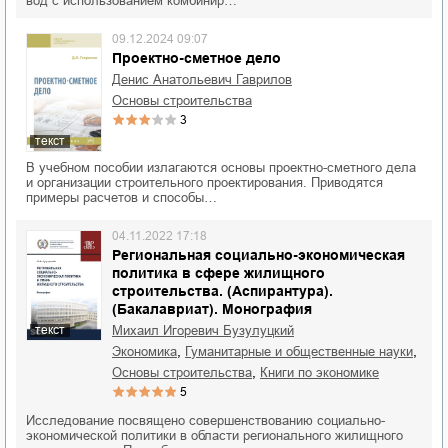
вод с использованием комбинир…
09.12.2024 09:07
Проектно-сметное дело
Денис Анатольевич Гаврилов
основы строительства
3
текст
В учебном пособии излагаются основы проектно-сметного дела
и организации строительного проектирования. Приводятся
примеры расчетов и способы…
04.11.2022 17:18
Региональная социально-экономическая
политика в сфере жилищного
строительства. (Аспирантура).
(Бакалавриат). Монография
Михаил Игоревич Бузулуцкий
текст
,
,
экономика
гуманитарные и общественные науки
,
основы строительства
книги по экономике
5
Исследование посвящено совершенствованию социально-
экономической политики в области регионального жилищного