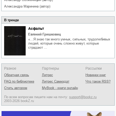
Александра
Маринина
(автор)
В тренде
Асфальт
Евгений Гришковец
«…Я знаю так много умных, сильных, трудолюбивых
людей, которые очень сложно живут, которые
страдают …
Разное
Партнеры
Рассылки
Обратная связь
Литрес
Новинки книг
FAQ по библиотеке
Литрес Самиздат
Что такое RSS?
Стать автором
MyBook - книги онлайн
По всем вопросам пишите нам на почту:
support@bookz.ru
2003-2026 bookZ.ru