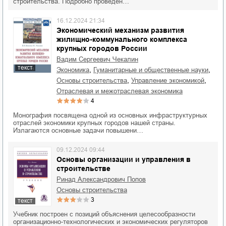
строительства. Подробно проведен…
16.12.2024 21:34
Экономический механизм развития
жилищно-коммунального комплекса
крупных городов России
Вадим Сергеевич Чекалин
текст
,
,
экономика
гуманитарные и общественные науки
,
,
основы строительства
управление экономикой
отраслевая и межотраслевая экономика
4
Монография посвящена одной из основных инфраструктурных
отраслей экономики крупных городов нашей страны.
Излагаются основные задачи повышени…
09.12.2024 09:44
Основы организации и управления в
строительстве
Ринад Александрович Попов
основы строительства
3
текст
Учебник построен с позиций объяснения целесообразности
организационно-технологических и экономических регуляторов