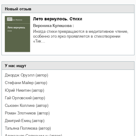
Новый отзыв
Лето вернулось. Стихи
Вероника Кулешова
:
Иногда стихи превращаются в медитативное чтение,
особенно это ярко проявляется в стихотворении
«Тих…
У нас ищут
Джордж
Оруэлл
(автор)
Стефани
Майер
(автор)
Юрий
Никитин
(автор)
Гай
Орловский
(автор)
Сьюзен
Коллинз
(автор)
Роман
Злотников
(автор)
Дмитрий
Емец
(автор)
Татьяна
Полякова
(автор)
Александр
Солженицын
(автор)