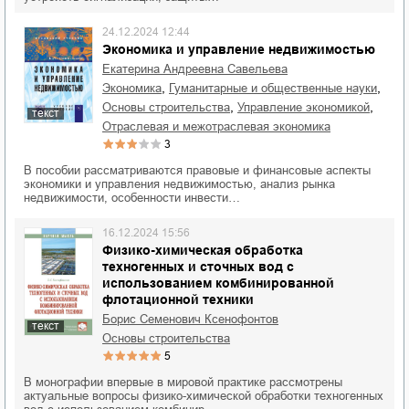
24.12.2024 12:44
Экономика и управление недвижимостью
Екатерина Андреевна Савельева
,
,
экономика
гуманитарные и общественные науки
,
,
основы строительства
управление экономикой
текст
отраслевая и межотраслевая экономика
3
В пособии рассматриваются правовые и финансовые аспекты
экономики и управления недвижимостью, анализ рынка
недвижимости, особенности инвести…
16.12.2024 15:56
Физико-химическая обработка
техногенных и сточных вод с
использованием комбинированной
флотационной техники
Борис Семенович Ксенофонтов
текст
основы строительства
5
В монографии впервые в мировой практике рассмотрены
актуальные вопросы физико-химической обработки техногенных