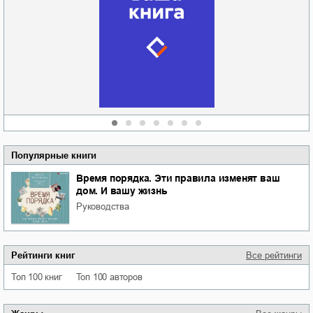
Забытая земля
Новоросии: о
Руки моей не
судьбе
отпускай
Кировоградской
области
атьяна Александровна
Алюшина
Сергей Николаевич
Сидоренко
Популярные книги
Время порядка. Эти правила изменят ваш
дом. И вашу жизнь
руководства
Рейтинги книг
Все рейтинги
Топ 100 книг
Топ 100 авторов