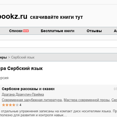
ookz.ru
скачивайте книги тут
Списки
Бесплатные книги
Отзывы
А
нры
Сербский язык
нра Сербский язык
ерсия
Сербские рассказы и сказки
0
Драгана Дракулич-Прийма
,
,
современная зарубежная литература
Мастера современной прозы
с
4
и отдельные упражнения записаны на компакт диск носителями языка. П
 полезно для развития и контроля навык…