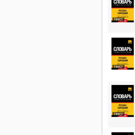
текст
текст
текст