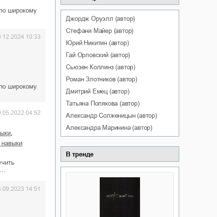
 по широкому
Джордж
Оруэлл
(автор)
Стефани
Майер
(автор)
0.12.2024 10:33
Юрий
Никитин
(автор)
Гай
Орловский
(автор)
Сьюзен
Коллинз
(автор)
Роман
Злотников
(автор)
 по широкому
Дмитрий
Емец
(автор)
Татьяна
Полякова
(автор)
9.05.2022 04:52
Александр
Солженицын
(автор)
Александра
Маринина
(автор)
,
зыки
и навыки
В тренде
учить
к…
8.09.2023 14:51