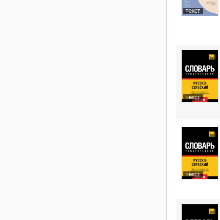
текст
текст
текст