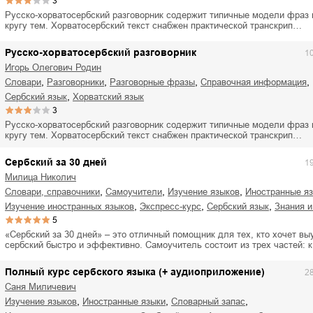
3
Русско-хорватосербский разговорник содержит типичные модели фраз
кругу тем. Хорватосербский текст снабжен практической транскрип…
Русско-хорватосербский разговорник
1
Игорь Олегович Родин
,
,
,
,
словари
разговорники
разговорные фразы
справочная информация
,
сербский язык
хорватский язык
3
Русско-хорватосербский разговорник содержит типичные модели фраз
кругу тем. Хорватосербский текст снабжен практической транскрип…
Сербский за 30 дней
1
Милица Николич
,
,
,
словари, справочники
самоучители
изучение языков
иностранные я
,
,
,
изучение иностранных языков
экспресс-курс
сербский язык
знания 
5
«Сербский за 30 дней» – это отличный помощник для тех, кто хочет вы
сербский быстро и эффективно. Самоучитель состоит из трех частей: 
Полный курс сербского языка (+ аудиоприложение)
2
Саня Миличевич
,
,
,
изучение языков
иностранные языки
словарный запас