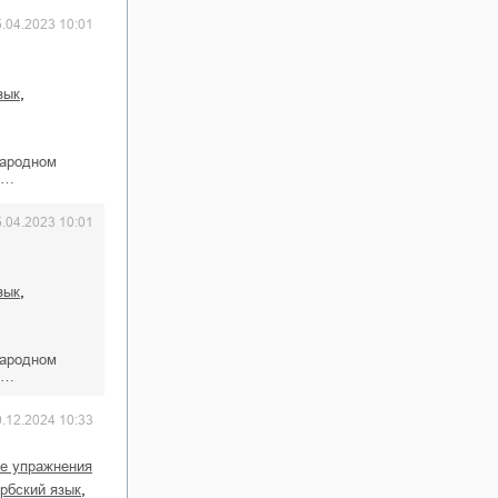
5.04.2023 10:01
,
зык
народном
д…
5.04.2023 10:01
,
зык
народном
д…
0.12.2024 10:33
ие упражнения
,
ербский язык