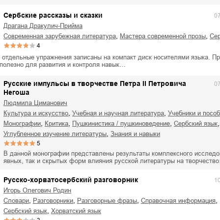
ля Новоросии:
Забытая земля Новоросии:
ровоградской
о судьбе Кировоградской
Л
Сербские рассказы и сказки
0
асти
области
Драгана Дракулич-Прийма
евич Сидоренко
Сергей Николаевич Сидоренко
,
,
современная зарубежная литература
Мастера современной прозы
с
4
и отдельные упражнения записаны на компакт диск носителями языка. П
 полезно для развития и контроля навык…
Русские импульсы в творчестве Петра II Петровича
0
Негоша
Людмила Циманович
,
,
культура и искусство
учебная и научная литература
учебники и посо
,
,
,
монографии
критика
пушкинистика / пушкиноведение
сербский язык
,
углубленное изучение литературы
знания и навыки
5
В данной монографии представлены результаты комплексного исследо
явных, так и скрытых форм влияния русской литературы на творчеств
Русско-хорватосербский разговорник
1
Игорь Олегович Родин
,
,
,
,
словари
разговорники
разговорные фразы
справочная информация
,
сербский язык
хорватский язык