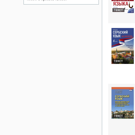
текст
текст
текст