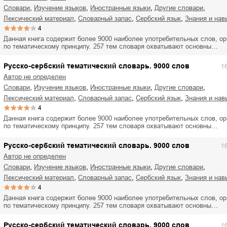
,
,
,
,
словари
изучение языков
иностранные языки
другие словари
,
,
,
лексический материал
словарный запас
сербский язык
знания и нав
4
Данная книга содержит более 9000 наиболее употребительных слов, о
по тематическому принципу. 257 тем словаря охватывают основны…
Русско-сербский тематический словарь. 9000 слов
1
Автор не определен
,
,
,
,
словари
изучение языков
иностранные языки
другие словари
,
,
,
лексический материал
словарный запас
сербский язык
знания и нав
4
Данная книга содержит более 9000 наиболее употребительных слов, о
по тематическому принципу. 257 тем словаря охватывают основны…
Русско-сербский тематический словарь. 9000 слов
1
Автор не определен
,
,
,
,
словари
изучение языков
иностранные языки
другие словари
,
,
,
лексический материал
словарный запас
сербский язык
знания и нав
4
Данная книга содержит более 9000 наиболее употребительных слов, о
по тематическому принципу. 257 тем словаря охватывают основны…
Русско-сербский тематический словарь. 9000 слов
1