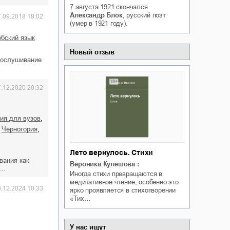
7 августа 1921
скончался
Белая ворона на факультете
ичный интерес
Александр Блок
, русский поэт
7.09.2018 18:02
Теней
(умер в 1921 году).
Ольга Вечная
Оксана Гринберга
ербский язык
Новый отзыв
рослушивание
7.12.2020 20:32
,
бия для вузов
,
,
Черногория
Лето вернулось. Стихи
вания как
Вероника Кулешова
:
о…
Иногда стихи превращаются в
медитативное чтение, особенно это
0.12.2024 10:33
ярко проявляется в стихотворении
«Тих…
У нас ищут