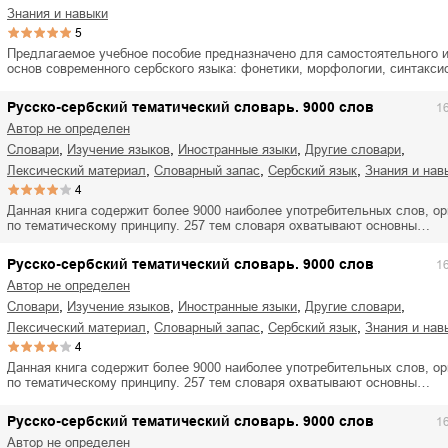
знания и навыки
5
Предлагаемое учебное пособие предназначено для самостоятельного 
основ современного сербского языка: фонетики, морфологии, синтакс
Русско-сербский тематический словарь. 9000 слов
1
Автор не определен
,
,
,
,
словари
изучение языков
иностранные языки
другие словари
,
,
,
лексический материал
словарный запас
сербский язык
знания и нав
4
Данная книга содержит более 9000 наиболее употребительных слов, о
по тематическому принципу. 257 тем словаря охватывают основны…
Русско-сербский тематический словарь. 9000 слов
1
Автор не определен
,
,
,
,
словари
изучение языков
иностранные языки
другие словари
,
,
,
лексический материал
словарный запас
сербский язык
знания и нав
4
Данная книга содержит более 9000 наиболее употребительных слов, о
по тематическому принципу. 257 тем словаря охватывают основны…
Русско-сербский тематический словарь. 9000 слов
1
Автор не определен