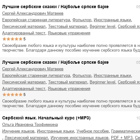
Лучшие сербские сказки / Најбоље српске бајке
0
Сергей Александрович Матвеев
,
,
,
европейская старинная литература
фольклор
иностранные языки
,
,
,
лексический материал
текстовый материал
beginner level
сербский я
,
адаптированный текст
языковые упражнения
5
Своеобразие любого языка и культуры наиболее полно проявляется в 
творчестве. Благодаря данному пособию изучение сербского языка бу
Лучшие сербские сказки / Најбоље српске бајке
0
Сергей Александрович Матвеев
,
,
,
европейская старинная литература
фольклор
иностранные языки
,
,
,
лексический материал
текстовый материал
beginner level
сербский я
,
адаптированный текст
языковые упражнения
5
Своеобразие любого языка и культуры наиболее полно проявляется в 
творчестве. Благодаря данному пособию изучение сербского языка бу
Сербский язык. Начальный курс (+MP3)
1
Ольга Ивановна Трофимкина
,
,
,
изучение языков
иностранные языки
учебное пособие
грамматическ
,
,
,
,
лексический материал
изучение иностранных языков
PDF + MP3
с