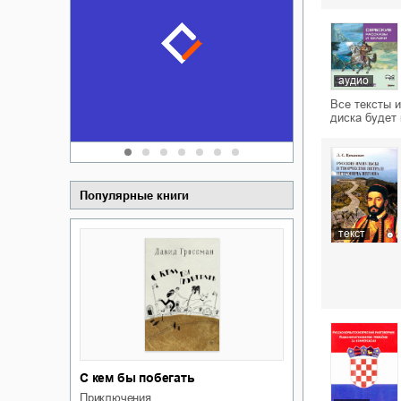
Забытая зем
пускай
о судьбе Ки
обл
а Алюшина
Сергей Никола
аудио
Все тексты 
диска будет
Популярные книги
текст
С кем бы побегать
приключения