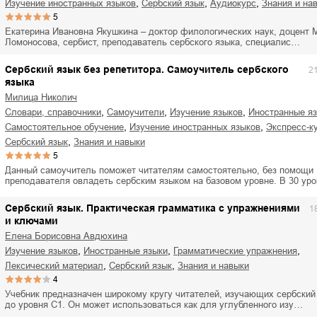
,
,
,
изучение иностранных языков
сербский язык
аудиокурс
знания и на
5
Екатерина Ивановна Якушкина – доктор филологических наук, доцент М
Ломоносова, сербист, преподаватель сербского языка, специалис…
Сербский язык без репетитора. Самоучитель сербского
2
языка
Милица Николич
,
,
,
словари, справочники
самоучители
изучение языков
иностранные я
,
,
самостоятельное обучение
изучение иностранных языков
экспресс-к
,
сербский язык
знания и навыки
5
Данный самоучитель поможет читателям самостоятельно, без помощи
преподавателя овладеть сербским языком на базовом уровне. В 30 ур
Сербский язык. Практическая грамматика с упражнениями
1
и ключами
Елена Борисовна Авдюхина
,
,
,
изучение языков
иностранные языки
грамматические упражнения
,
,
лексический материал
сербский язык
знания и навыки
4
Учебник предназначен широкому кругу читателей, изучающих сербский
до уровня С1. Он может использоваться как для углубленного изу…