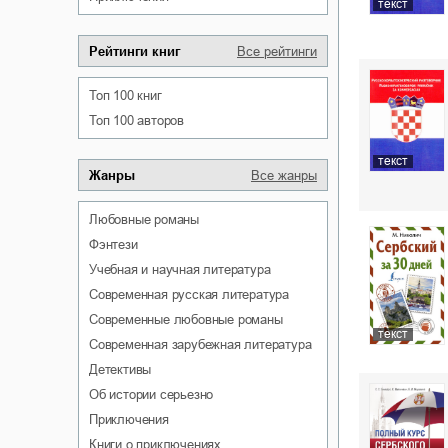
текст
Рейтинги книг
Все рейтинги
Топ 100 книг
Топ 100 авторов
текст
Жанры
Все жанры
любовные романы
фэнтези
учебная и научная литература
современная русская литература
современные любовные романы
текст
современная зарубежная литература
детективы
об истории серьезно
приключения
книги о приключениях