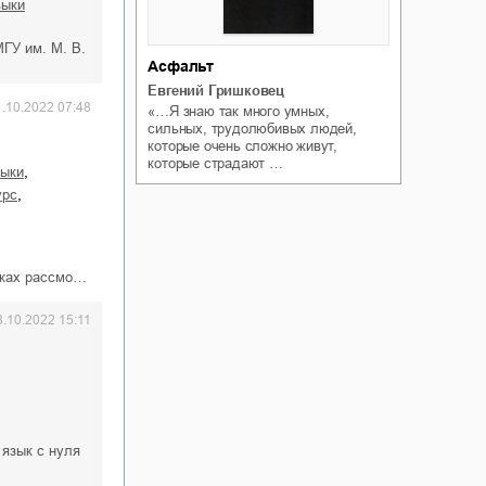
выки
ГУ им. М. В.
Асфальт
Евгений Гришковец
1.10.2022 07:48
«…Я знаю так много умных,
сильных, трудолюбивых людей,
которые очень сложно живут,
которые страдают …
,
зыки
,
урс
оках рассмо…
8.10.2022 15:11
 язык с нуля