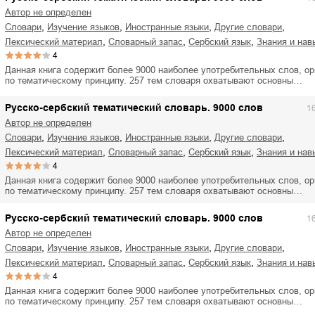
Автор не определен
,
,
,
,
словари
изучение языков
иностранные языки
другие словари
,
,
,
лексический материал
словарный запас
сербский язык
знания и нав
4
Данная книга содержит более 9000 наиболее употребительных слов, о
по тематическому принципу. 257 тем словаря охватывают основны…
Русско-сербский тематический словарь. 9000 слов
1
Автор не определен
,
,
,
,
словари
изучение языков
иностранные языки
другие словари
,
,
,
лексический материал
словарный запас
сербский язык
знания и нав
4
Данная книга содержит более 9000 наиболее употребительных слов, о
по тематическому принципу. 257 тем словаря охватывают основны…
Русско-сербский тематический словарь. 9000 слов
1
Автор не определен
,
,
,
,
словари
изучение языков
иностранные языки
другие словари
,
,
,
лексический материал
словарный запас
сербский язык
знания и нав
4
Данная книга содержит более 9000 наиболее употребительных слов, о
по тематическому принципу. 257 тем словаря охватывают основны…