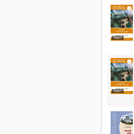
текст
текст