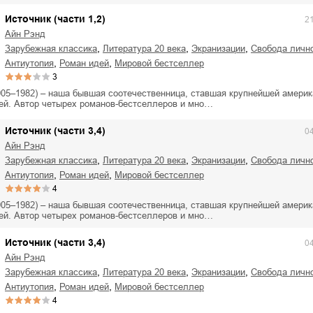
Источник (части 1,2)
2
Айн Рэнд
,
,
,
зарубежная классика
литература 20 века
экранизации
свобода личн
,
,
антиутопия
роман идей
мировой бестселлер
3
905–1982) – наша бывшая соотечественница, ставшая крупнейшей америк
ей. Автор четырех романов-бестселлеров и мно…
Источник (части 3,4)
0
Айн Рэнд
,
,
,
зарубежная классика
литература 20 века
экранизации
свобода личн
,
,
антиутопия
роман идей
мировой бестселлер
4
905–1982) – наша бывшая соотечественница, ставшая крупнейшей америк
ей. Автор четырех романов-бестселлеров и мно…
Источник (части 3,4)
0
Айн Рэнд
,
,
,
зарубежная классика
литература 20 века
экранизации
свобода личн
,
,
антиутопия
роман идей
мировой бестселлер
4