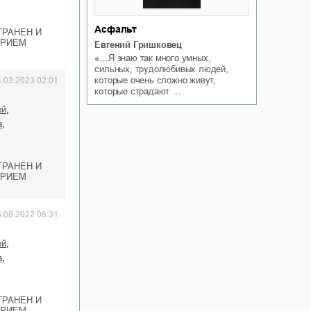
Асфальт
ТРАНЕН И
ОРИЕМ
Евгений Гришковец
«…Я знаю так много умных,
сильных, трудолюбивых людей,
которые очень сложно живут,
4.03.2023 02:01
которые страдают …
,
ей
,
а
ТРАНЕН И
ОРИЕМ
6.08.2022 08:31
,
ей
,
а
ТРАНЕН И
ОРИЕМ