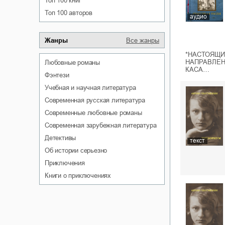
Топ 100 книг
Топ 100 авторов
аудио
Жанры
Все жанры
*НАСТОЯЩИ
НАПРАВЛЕН
любовные романы
КАСА…
фэнтези
учебная и научная литература
современная русская литература
современные любовные романы
современная зарубежная литература
детективы
текст
об истории серьезно
приключения
книги о приключениях