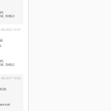
И)
М, ЛИБО
2.08.2022 10:21
,
ей
,
а
И)
М, ЛИБО
1.08.2017 19:50
,
ости
анской