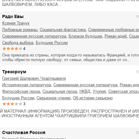
ШАЛВОВИЧЕМ, ЛИБО КАСА…
Ради Евы
1
Ксения Трачук
,
,
любовные романы
социальная фантастика
современные любовные р
,
,
,
современная русская литература
близкое будущее
роман идей
соц
,
свобода выбора
будущее России
4
Она приехала из страны, которая когда-то называлась Францией, и гото
чтобы обрести полную свободу: от семьи, общества и даже от со…
Трезориум
1
Григорий Шалвович Чхартишвили
,
,
историческая литература
современная русская литература
роман ид
,
,
,
,
философская проза
социальная проза
НКВД
утопия
советская эпох
,
,
будущее России
серьезное чтение
об истории серьезно
3
Й МАТЕРИАЛ (ИНФОРМАЦИЯ) ПРОИЗВЕДЕН, РАСПРОСТРАНЕН И (ИЛ
 ИНОСТРАННЫМ АГЕНТОМ ЧХАРТИШВИЛИ ГРИГОРИЕМ ШАЛВОВИЧЕ
Счастливая Россия
1