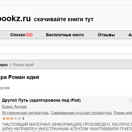
ookz.ru
скачивайте книги тут
Списки
Бесплатные книги
Отзывы
А
нры
Роман идей
нра Роман идей
ерсия
Другой Путь (адаптирована под iPad)
1
Борис Акунин
,
,
историческая литература
современная русская литература
роман ид
3
*НАСТОЯЩИЙ МАТЕРИАЛ (ИНФОРМАЦИЯ) ПРОИЗВЕДЕН, РАСПРОС
(ИЛИ) НАПРАВЛЕН ИНОСТРАННЫМ АГЕНТОМ ЧХАРТИШВИЛИ ГРИГ