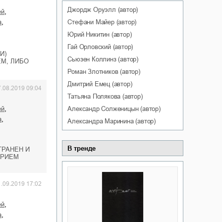
Джордж
Оруэлл
(автор)
,
ей
,
Стефани
Майер
(автор)
а
Юрий
Никитин
(автор)
Гай
Орловский
(автор)
И)
Сьюзен
Коллинз
(автор)
М, ЛИБО
Роман
Злотников
(автор)
Дмитрий
Емец
(автор)
7.08.2019 09:04
Татьяна
Полякова
(автор)
,
Александр
Солженицын
(автор)
ей
,
а
Александра
Маринина
(автор)
В тренде
ТРАНЕН И
ОРИЕМ
1.09.2019 17:02
,
ей
,
а