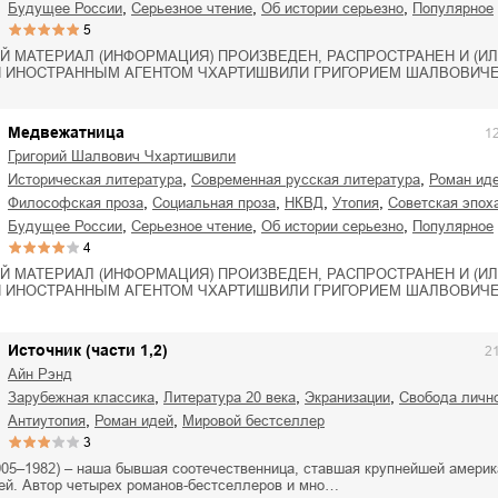
,
,
,
будущее России
серьезное чтение
об истории серьезно
Популярное
5
Й МАТЕРИАЛ (ИНФОРМАЦИЯ) ПРОИЗВЕДЕН, РАСПРОСТРАНЕН И (ИЛ
 ИНОСТРАННЫМ АГЕНТОМ ЧХАРТИШВИЛИ ГРИГОРИЕМ ШАЛВОВИЧЕ
Медвежатница
1
Григорий Шалвович Чхартишвили
,
,
историческая литература
современная русская литература
роман ид
,
,
,
,
философская проза
социальная проза
НКВД
утопия
советская эпох
,
,
,
будущее России
серьезное чтение
об истории серьезно
Популярное
4
Й МАТЕРИАЛ (ИНФОРМАЦИЯ) ПРОИЗВЕДЕН, РАСПРОСТРАНЕН И (ИЛ
 ИНОСТРАННЫМ АГЕНТОМ ЧХАРТИШВИЛИ ГРИГОРИЕМ ШАЛВОВИЧЕ
Источник (части 1,2)
2
Айн Рэнд
,
,
,
зарубежная классика
литература 20 века
экранизации
свобода личн
,
,
антиутопия
роман идей
мировой бестселлер
3
905–1982) – наша бывшая соотечественница, ставшая крупнейшей америк
ей. Автор четырех романов-бестселлеров и мно…