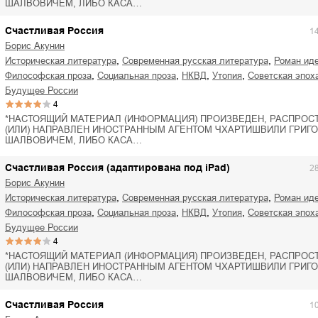
ШАЛВОВИЧЕМ, ЛИБО КАСА…
ля Новоросии:
Забытая земля Новоросии:
ровоградской
о судьбе Кировоградской
Л
асти
области
Счастливая Россия
1
Борис Акунин
евич Сидоренко
Сергей Николаевич Сидоренко
,
,
историческая литература
современная русская литература
роман ид
,
,
,
,
философская проза
социальная проза
НКВД
утопия
советская эпох
будущее России
4
*НАСТОЯЩИЙ МАТЕРИАЛ (ИНФОРМАЦИЯ) ПРОИЗВЕДЕН, РАСПРОС
(ИЛИ) НАПРАВЛЕН ИНОСТРАННЫМ АГЕНТОМ ЧХАРТИШВИЛИ ГРИГ
ШАЛВОВИЧЕМ, ЛИБО КАСА…
Счастливая Россия (адаптирована под iPad)
2
Борис Акунин
,
,
историческая литература
современная русская литература
роман ид
,
,
,
,
философская проза
социальная проза
НКВД
утопия
советская эпох
будущее России
4
*НАСТОЯЩИЙ МАТЕРИАЛ (ИНФОРМАЦИЯ) ПРОИЗВЕДЕН, РАСПРОС
(ИЛИ) НАПРАВЛЕН ИНОСТРАННЫМ АГЕНТОМ ЧХАРТИШВИЛИ ГРИГ
ШАЛВОВИЧЕМ, ЛИБО КАСА…
Счастливая Россия
1