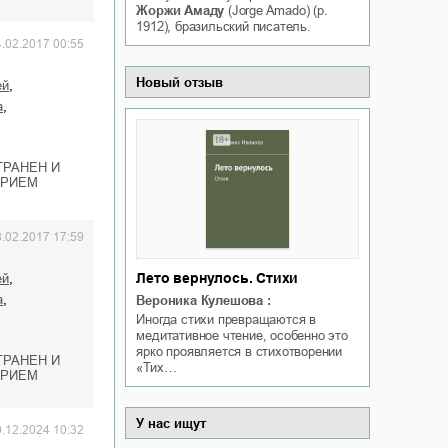
Жоржи Амаду
(Jorge Amado) (р.
Белая ворона на факультете
ичный интерес
1912), бразильский писатель.
Теней
4.02.2017 00:55
Ольга Вечная
Оксана Гринберга
Новый отзыв
,
ей
,
а
ТРАНЕН И
ОРИЕМ
8.02.2017 17:59
Лето вернулось. Стихи
,
ей
,
а
Вероника Кулешова
:
Иногда стихи превращаются в
медитативное чтение, особенно это
ярко проявляется в стихотворении
ТРАНЕН И
«Тих…
ОРИЕМ
У нас ищут
0.12.2024 10:32