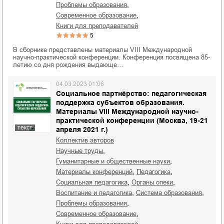
,
проблемы образования
,
современное образование
книги для преподавателей
5
В сборнике представлены материалы VIII Международной
научно-практической конференции. Конференция посвящена 85-
летию со дня рождения выдающе…
04.03.2023 01:06
Социальное партнёрство: педагогическая
поддержка субъектов образования.
Материалы VIII Международной научно-
практической конференции (Москва, 19-21
текст
апреля 2021 г.)
Коллектив авторов
,
научные труды
,
гуманитарные и общественные науки
,
,
материалы конференций
педагогика
,
,
социальная педагогика
органы опеки
,
,
воспитание и педагогика
система образования
,
проблемы образования
,
современное образование