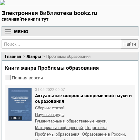
Электронная библиотека bookz.ru
скачивайте книги тут
МЕНЮ
Найти
Главная
Жанры
Проблемы образования
Книги жанра Проблемы образования
Полная версия
31.05.2022 09:07
Актуальные вопросы современной науки и
образования
Сборник статей
,
научные труды
текст
,
гуманитарные и общественные науки
,
,
материалы конференций
педагогика
,
,
проблемы образования
образование в России