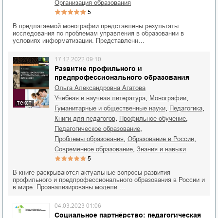
организация образования
5
В предлагаемой монографии представлены результаты
исследования по проблемам управления в образовании в
условиях информатизации. Представленн…
17.12.2022 09:10
Развитие профильного и
предпрофессионального образования
Ольга Александровна Агатова
,
,
учебная и научная литература
монографии
текст
,
,
гуманитарные и общественные науки
педагогика
,
,
книги для педагогов
профильное обучение
,
педагогическое образование
,
,
проблемы образования
образование в России
,
современное образование
знания и навыки
5
В книге раскрываются актуальные вопросы развития
профильного и предпрофессионального образования в России и
в мире. Проанализированы модели …
04.03.2023 01:06
Социальное партнёрство: педагогическая