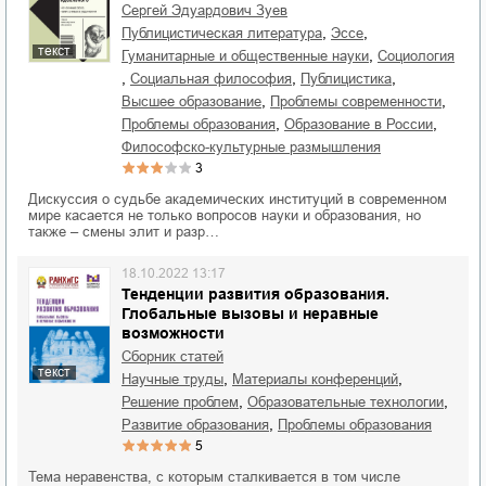
Сергей Эдуардович Зуев
,
,
публицистическая литература
эссе
текст
,
гуманитарные и общественные науки
социология
,
,
,
социальная философия
публицистика
,
,
высшее образование
проблемы современности
,
,
проблемы образования
образование в России
философско-культурные размышления
3
Дискуссия о судьбе академических институций в современном
мире касается не только вопросов науки и образования, но
также – смены элит и разр…
18.10.2022 13:17
Тенденции развития образования.
Глобальные вызовы и неравные
возможности
Сборник статей
текст
,
,
научные труды
материалы конференций
,
,
решение проблем
образовательные технологии
,
развитие образования
проблемы образования
5
Тема неравенства, с которым сталкивается в том числе