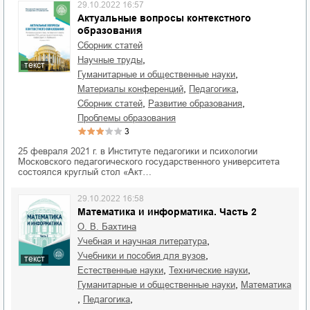
29.10.2022 16:57
Актуальные вопросы контекстного
образования
Сборник статей
,
научные труды
текст
,
гуманитарные и общественные науки
,
,
материалы конференций
педагогика
,
,
сборник статей
развитие образования
проблемы образования
3
25 февраля 2021 г. в Институте педагогики и психологии
Московского педагогического государственного университета
состоялся круглый стол «Акт…
29.10.2022 16:58
Математика и информатика. Часть 2
О. В. Бахтина
,
учебная и научная литература
,
учебники и пособия для вузов
текст
,
,
естественные науки
технические науки
,
гуманитарные и общественные науки
математика
,
,
педагогика