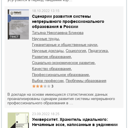
18.10.2022 13:15
Сценарии развития системы
непрерывного профессионального
образования в России
Татьяна Николаевна Блинова
текст
,
научные труды
,
гуманитарные и общественные науки
,
,
,
научные доклады
социология
педагогика
,
развитие образования
,
социально-экономическое развитие
,
качество образования
,
профессиональное образование
,
выбор профессии
проблемы образования
3
В докладе на основе имеющихся статистических данных
проанализированы сценарии развития системы непрерывного
профессионального образования в …
23.09.2022 18:25
Университет. Хранитель идеального:
Нечаянные эссе, написанные в уединении