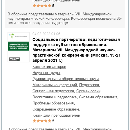
книги для преподавателей
5
В сборнике представлены материалы VIII Международной
научно-практической конференции. Конференция посвящена 85-
летию со дня рождения выдающе…
04.03.2023 01:06
Социальное партнёрство: педагогическая
поддержка субъектов образования.
Материалы VIII Международной научно-
практической конференции (Москва, 19-21
текст
апреля 2021 г.)
Коллектив авторов
,
научные труды
,
гуманитарные и общественные науки
,
,
материалы конференций
педагогика
,
,
социальная педагогика
органы опеки
,
,
воспитание и педагогика
система образования
,
проблемы образования
,
современное образование
книги для преподавателей
5
В сборнике представлены материалы VIII Международной