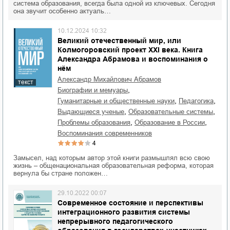
система образования, всегда была одной из ключевых. Сегодня
она звучит особенно актуаль…
10.12.2024 10:32
Великий отечественный мир, или
Колмогоровский проект XXI века. Книга
Александра Абрамова и воспоминания о
нём
Александр Михайлович Абрамов
текст
,
биографии и мемуары
,
,
гуманитарные и общественные науки
педагогика
,
,
выдающиеся ученые
образовательные системы
,
,
проблемы образования
образование в России
воспоминания современников
4
Замысел, над которым автор этой книги размышлял всю свою
жизнь – общенациональная образовательная реформа, которая
вернула бы стране положен…
29.10.2022 00:07
Современное состояние и перспективы
интеграционного развития системы
непрерывного педагогического