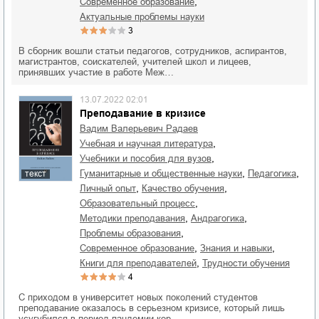
,
современное образование
актуальные проблемы науки
3
В сборник вошли статьи педагогов, сотрудников, аспирантов,
магистрантов, соискателей, учителей школ и лицеев,
принявших участие в работе Меж…
13.07.2022 02:01
Преподавание в кризисе
Вадим Валерьевич Радаев
,
учебная и научная литература
,
учебники и пособия для вузов
,
,
гуманитарные и общественные науки
педагогика
текст
,
,
личный опыт
качество обучения
,
образовательный процесс
,
,
методики преподавания
андрагогика
,
проблемы образования
,
,
современное образование
знания и навыки
,
книги для преподавателей
трудности обучения
4
С приходом в университет новых поколений студентов
преподавание оказалось в серьезном кризисе, который лишь
усугубился в период пандемии кор…