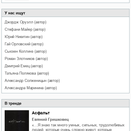
У нас ищут
Джордж
Оруэлл
(автор)
Стефани
Майер
(автор)
Юрий
Никитин
(автор)
Гай
Орловский
(автор)
Сьюзен
Коллинз
(автор)
Роман
Злотников
(автор)
Дмитрий
Емец
(автор)
Татьяна
Полякова
(автор)
Александр
Солженицын
(автор)
Александра
Маринина
(автор)
В тренде
Асфальт
Евгений Гришковец
«…Я знаю так много умных, сильных, трудолюбивых
людей, которые очень сложно живут, которые