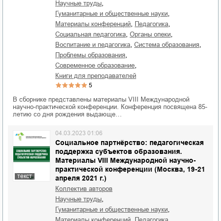
,
научные труды
,
гуманитарные и общественные науки
,
,
материалы конференций
педагогика
,
,
социальная педагогика
органы опеки
,
,
воспитание и педагогика
система образования
,
проблемы образования
,
современное образование
книги для преподавателей
5
В сборнике представлены материалы VIII Международной
научно-практической конференции. Конференция посвящена 85-
летию со дня рождения выдающе…
04.03.2023 01:06
Социальное партнёрство: педагогическая
поддержка субъектов образования.
Материалы VIII Международной научно-
практической конференции (Москва, 19-21
текст
апреля 2021 г.)
Коллектив авторов
,
научные труды
,
гуманитарные и общественные науки
,
,
материалы конференций
педагогика