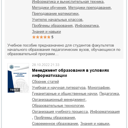
,
информатика и вычислительная техника
,
,
методики обучения
методики преподавания
,
преподавание математики
,
учителю начальных классов
,
,
проблемы образования
информатика
знания и навыки
5
Учебное пособие предназначено для студентов факультетов
начального образования педагогических вузов, обучающихся по
образовательной программ…
28.10.2022 21:33
Менеджмент образования в условиях
информатизации
Сборник статей
,
,
учебная и научная литература
монографии
текст
,
,
гуманитарные и общественные науки
педагогика
,
организационный менеджмент
,
образовательные технологии
,
организация учебного процесса
информатизация
,
,
проблемы образования
,
,
современное образование
знания и навыки