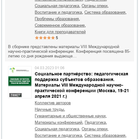
,
,
социальная педагогика
органы опеки
,
,
воспитание и педагогика
система образования
,
проблемы образования
,
современное образование
книги для преподавателей
5
В сборнике представлены материалы VIII Международной
научно-практической конференции. Конференция посвящена 85-
летию со дня рождения выдающе…
04.03.2023 01:06
Социальное партнёрство: педагогическая
поддержка субъектов образования.
Материалы VIII Международной научно-
практической конференции (Москва, 19-21
текст
апреля 2021 г.)
Коллектив авторов
,
научные труды
,
гуманитарные и общественные науки
,
,
материалы конференций
педагогика
,
,
социальная педагогика
органы опеки
,
,
воспитание и педагогика
система образования