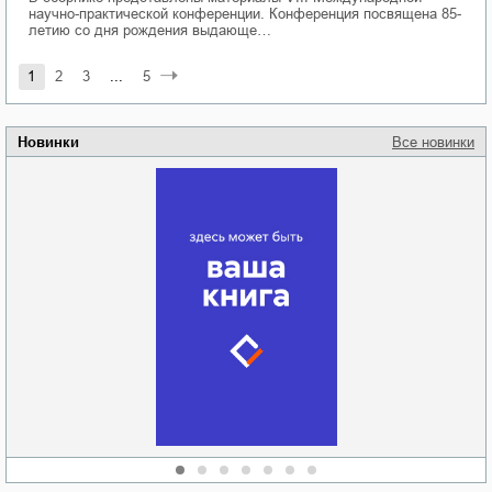
научно-практической конференции. Конференция посвящена 85-
летию со дня рождения выдающе…
1
2
3
...
5
Новинки
Все новинки
Забытая земля
Новоросии: о
Руки моей не
судьбе
отпускай
Кировоградской
области
атьяна Александровна
Алюшина
Сергей Николаевич
Сидоренко