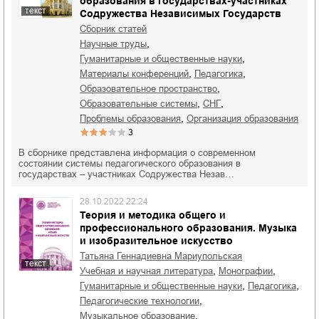
образования в государствах-участниках
текст
Содружества Независимых Государств
Сборник статей
,
научные труды
,
гуманитарные и общественные науки
,
,
материалы конференций
педагогика
,
образовательное пространство
,
,
образовательные системы
СНГ
,
проблемы образования
организация образования
3
В сборнике представлена информация о современном
состоянии системы педагогического образования в
государствах – участниках Содружества Незав…
28.10.2022 22:24
Теория и методика общего и
профессионального образования. Музыка
и изобразительное искусство
Татьяна Геннадиевна Мариупольская
текст
,
,
учебная и научная литература
монографии
,
,
гуманитарные и общественные науки
педагогика
,
педагогические технологии
,
музыкальное образование