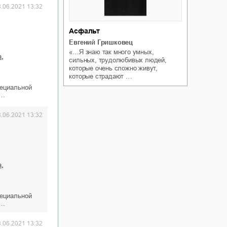
8.06.2021 13:32
Асфальт
Евгений Гришковец
«…Я знаю так много умных,
,
а
сильных, трудолюбивых людей,
которые очень сложно живут,
которые страдают …
пециальной
к…
8.06.2021 13:32
,
а
пециальной
к…
8.06.2021 13:32