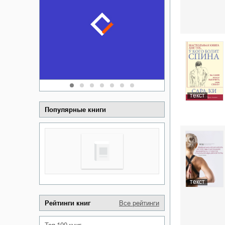
Забытая зем
пускай
о судьбе Ки
обл
а Алюшина
Сергей Никола
текст
Популярные книги
текст
Рейтинги книг
Все рейтинги