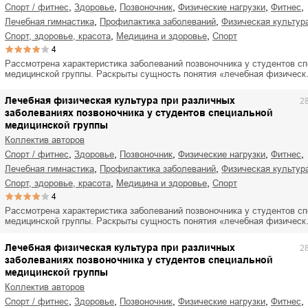
,
,
,
,
,
спорт / фитнес
здоровье
позвоночник
физические нагрузки
фитнес
,
,
лечебная гимнастика
профилактика заболеваний
физическая культур
,
,
спорт, здоровье, красота
медицина и здоровье
спорт
4
Рассмотрена характеристика заболеваний позвоночника у студентов с
медицинской группы. Раскрыты сущность понятия «лечебная физичес
Лечебная физическая культура при различных
2
заболеваниях позвоночника у студентов специальной
медицинской группы
Коллектив авторов
,
,
,
,
,
спорт / фитнес
здоровье
позвоночник
физические нагрузки
фитнес
,
,
лечебная гимнастика
профилактика заболеваний
физическая культур
,
,
спорт, здоровье, красота
медицина и здоровье
спорт
4
Рассмотрена характеристика заболеваний позвоночника у студентов с
медицинской группы. Раскрыты сущность понятия «лечебная физичес
Лечебная физическая культура при различных
2
заболеваниях позвоночника у студентов специальной
медицинской группы
Коллектив авторов
,
,
,
,
,
спорт / фитнес
здоровье
позвоночник
физические нагрузки
фитнес