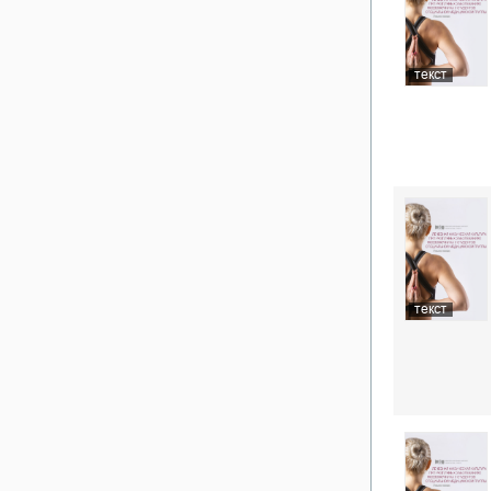
текст
текст