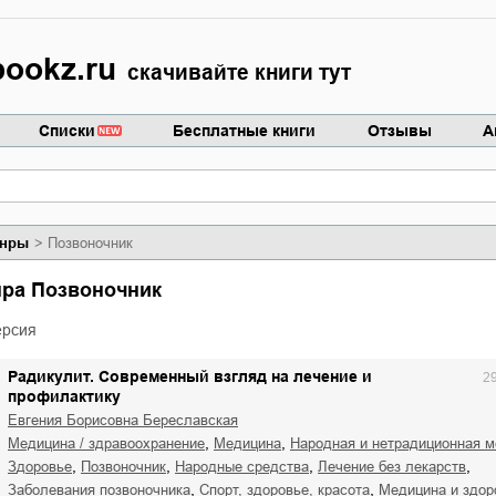
ookz.ru
скачивайте книги тут
Списки
Бесплатные книги
Отзывы
А
нры
Позвоночник
нра Позвоночник
ерсия
Радикулит. Современный взгляд на лечение и
2
профилактику
Евгения Борисовна Береславская
,
,
медицина / здравоохранение
медицина
народная и нетрадиционная 
,
,
,
,
здоровье
позвоночник
народные средства
лечение без лекарств
,
,
заболевания позвоночника
спорт, здоровье, красота
медицина и здо