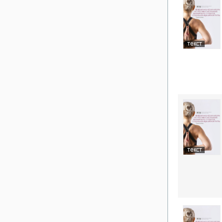
текст
текст