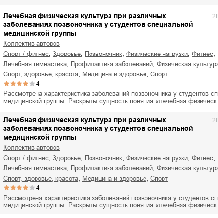
Лечебная физическая культура при различных
2
заболеваниях позвоночника у студентов специальной
медицинской группы
Коллектив авторов
,
,
,
,
,
спорт / фитнес
здоровье
позвоночник
физические нагрузки
фитнес
,
,
лечебная гимнастика
профилактика заболеваний
физическая культур
,
,
спорт, здоровье, красота
медицина и здоровье
спорт
4
Рассмотрена характеристика заболеваний позвоночника у студентов с
медицинской группы. Раскрыты сущность понятия «лечебная физичес
Лечебная физическая культура при различных
2
заболеваниях позвоночника у студентов специальной
медицинской группы
Коллектив авторов
,
,
,
,
,
спорт / фитнес
здоровье
позвоночник
физические нагрузки
фитнес
,
,
лечебная гимнастика
профилактика заболеваний
физическая культур
,
,
спорт, здоровье, красота
медицина и здоровье
спорт
4
Рассмотрена характеристика заболеваний позвоночника у студентов с
медицинской группы. Раскрыты сущность понятия «лечебная физичес