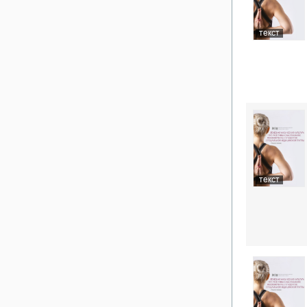
текст
текст