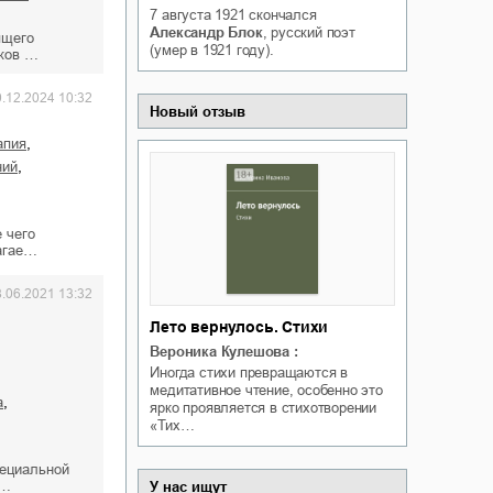
7 августа 1921
скончался
Белая ворона на факультете
ичный интерес
Александр Блок
, русский поэт
Теней
ящего
(умер в 1921 году).
шков …
Ольга Вечная
Оксана Гринберга
0.12.2024 10:32
Новый отзыв
,
апия
,
ний
 чего
лагае…
8.06.2021 13:32
Лето вернулось. Стихи
Вероника Кулешова
:
Иногда стихи превращаются в
медитативное чтение, особенно это
,
а
ярко проявляется в стихотворении
«Тих…
пециальной
к…
У нас ищут