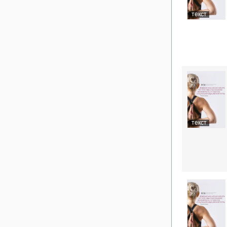
текст
текст