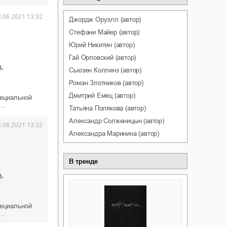
8.06.2021 13:32
Джордж
Оруэлл
(автор)
Стефани
Майер
(автор)
Юрий
Никитин
(автор)
Гай
Орловский
(автор)
,
а
Сьюзен
Коллинз
(автор)
Роман
Злотников
(автор)
Дмитрий
Емец
(автор)
пециальной
к…
Татьяна
Полякова
(автор)
Александр
Солженицын
(автор)
8.06.2021 13:32
Александра
Маринина
(автор)
В тренде
,
а
пециальной
к…