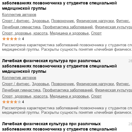
заболеваниях позвоночника у студентов специальной
медицинской группы
Коллектив авторов
,
,
,
,
,
спорт / фитнес
здоровье
позвоночник
физические нагрузки
фитнес
,
,
лечебная гимнастика
профилактика заболеваний
физическая культур
,
,
спорт, здоровье, красота
медицина и здоровье
спорт
4
Рассмотрена характеристика заболеваний позвоночника у студентов с
медицинской группы. Раскрыты сущность понятия «лечебная физичес
Лечебная физическая культура при различных
2
заболеваниях позвоночника у студентов специальной
медицинской группы
Коллектив авторов
,
,
,
,
,
спорт / фитнес
здоровье
позвоночник
физические нагрузки
фитнес
,
,
лечебная гимнастика
профилактика заболеваний
физическая культур
,
,
спорт, здоровье, красота
медицина и здоровье
спорт
4
Рассмотрена характеристика заболеваний позвоночника у студентов с
медицинской группы. Раскрыты сущность понятия «лечебная физичес
Лечебная физическая культура при различных
2
заболеваниях позвоночника у студентов специальной