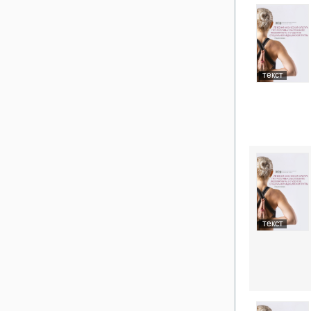
текст
текст