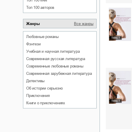
Топ 100 книг
Топ 100 авторов
Жанры
Все жанры
любовные романы
текст
фэнтези
учебная и научная литература
современная русская литература
современные любовные романы
современная зарубежная литература
детективы
об истории серьезно
приключения
текст
книги о приключениях