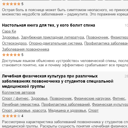
ля Новоросии:
Забытая земля Новоросии:
5
ровоградской
о судьбе Кировоградской
Л
Острая боль в пояснице может быть симптомом неопасного, но принос
асти
области
множество неудобств заболевания – радикулита. Это поражение коре
евич Сидоренко
Сергей Николаевич Сидоренко
Настольная книга для тех, у кого болит спина
1
Сара Ки
,
,
,
здоровье
зарубежная прикладная литература
позвоночник
физиотер
,
,
остеохондроз
опорно-двигательная система
профилактика заболева
заболевания позвоночника
5
Доступным языком объяснено «устройство» человеческой спины, после
становится понятно, как и почему эффективно срабатывают все пред
Лечебная физическая культура при различных
2
заболеваниях позвоночника у студентов специальной
медицинской группы
Коллектив авторов
,
,
,
,
,
спорт / фитнес
здоровье
позвоночник
физические нагрузки
фитнес
,
,
лечебная гимнастика
профилактика заболеваний
физическая культур
,
,
спорт, здоровье, красота
медицина и здоровье
спорт
4
Рассмотрена характеристика заболеваний позвоночника у студентов с
медицинской группы. Раскрыты сущность понятия «лечебная физичес