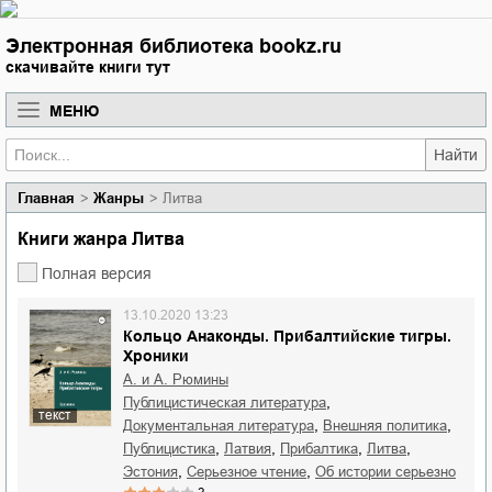
Электронная библиотека bookz.ru
скачивайте книги тут
МЕНЮ
Найти
Главная
Жанры
Литва
Книги жанра Литва
Полная версия
13.10.2020 13:23
Кольцо Анаконды. Прибалтийские тигры.
Хроники
А. и А. Рюмины
,
публицистическая литература
текст
,
,
документальная литература
внешняя политика
,
,
,
,
публицистика
Латвия
Прибалтика
Литва
,
,
Эстония
серьезное чтение
об истории серьезно