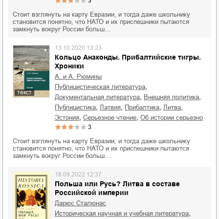
3
Стоит взглянуть на карту Евразии, и тогда даже школьнику
становится понятно, что НАТО и их приспешники пытаются
замкнуть вокруг России больш…
13.10.2020 13:23
Кольцо Анаконды. Прибалтийские тигры.
Хроники
А. и А. Рюмины
,
публицистическая литература
текст
,
,
документальная литература
внешняя политика
,
,
,
,
публицистика
Латвия
Прибалтика
Литва
,
,
Эстония
серьезное чтение
об истории серьезно
3
Стоит взглянуть на карту Евразии, и тогда даже школьнику
становится понятно, что НАТО и их приспешники пытаются
замкнуть вокруг России больш…
18.09.2022 12:37
Польша или Русь? Литва в составе
Российской империи
Дарюс Сталюнас
,
историческая научная и учебная литература