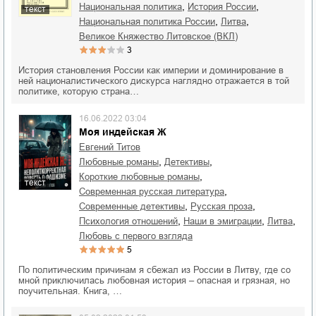
,
,
национальная политика
история России
текст
,
,
национальная политика России
Литва
Великое Княжество Литовское (ВКЛ)
3
История становления России как империи и доминирование в
ней националистического дискурса наглядно отражается в той
политике, которую страна…
16.06.2022 03:04
Моя индейская Ж
Евгений Титов
,
,
любовные романы
детективы
,
короткие любовные романы
текст
,
современная русская литература
,
,
современные детективы
русская проза
,
,
,
психология отношений
наши в эмиграции
Литва
любовь с первого взгляда
5
По политическим причинам я сбежал из России в Литву, где со
мной приключилась любовная история – опасная и грязная, но
поучительная. Книга, …