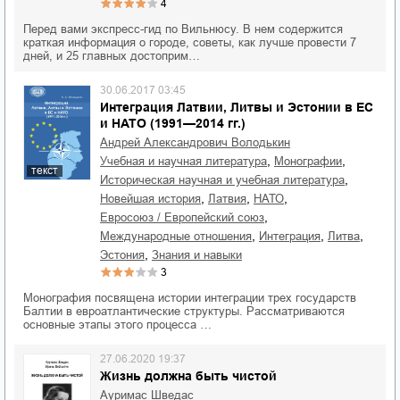
4
Перед вами экспресс-гид по Вильнюсу. В нем содержится
краткая информация о городе, советы, как лучше провести 7
дней, и 25 главных достоприм…
30.06.2017 03:45
Интеграция Латвии, Литвы и Эстонии в ЕС
и НАТО (1991—2014 гг.)
Андрей Александрович Володькин
,
,
учебная и научная литература
монографии
текст
,
историческая научная и учебная литература
,
,
,
новейшая история
Латвия
НАТО
,
Евросоюз / Европейский союз
,
,
,
международные отношения
интеграция
Литва
,
Эстония
знания и навыки
3
Монография посвящена истории интеграции трех государств
Балтии в евроатлантические структуры. Рассматриваются
основные этапы этого процесса …
27.06.2020 19:37
Жизнь должна быть чистой
Ауримас Шведас