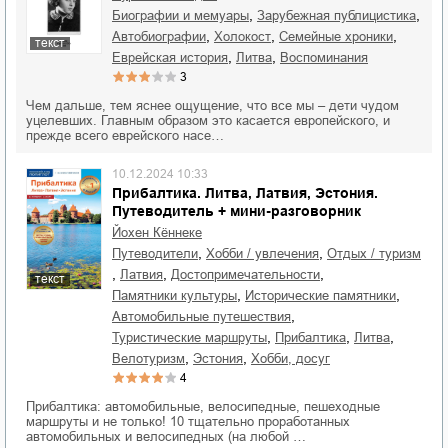
,
,
биографии и мемуары
зарубежная публицистика
,
,
,
автобиографии
Холокост
семейные хроники
текст
,
,
еврейская история
Литва
воспоминания
3
Чем дальше, тем яснее ощущение, что все мы – дети чудом
уцелевших. Главным образом это касается европейского, и
прежде всего еврейского насе…
10.12.2024 10:33
Прибалтика. Литва, Латвия, Эстония.
Путеводитель + мини-разговорник
Йохен Кённеке
,
,
путеводители
хобби / увлечения
отдых / туризм
,
,
,
Латвия
достопримечательности
текст
,
,
памятники культуры
исторические памятники
,
автомобильные путешествия
,
,
,
туристические маршруты
Прибалтика
Литва
,
,
велотуризм
Эстония
хобби, досуг
4
Прибалтика: автомобильные, велосипедные, пешеходные
маршруты и не только! 10 тщательно проработанных
автомобильных и велосипедных (на любой …