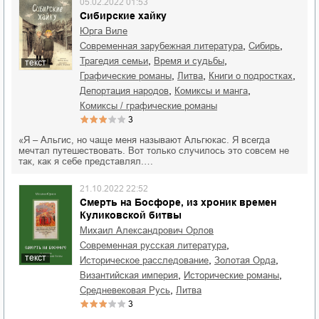
05.02.2022 01:53
Сибирские хайку
Юрга Виле
,
,
современная зарубежная литература
Сибирь
,
,
трагедия семьи
время и судьбы
текст
,
,
,
графические романы
Литва
книги о подростках
,
,
депортация народов
комиксы и манга
комиксы / графические романы
3
«Я – Альгис, но чаще меня называют Альгюкас. Я всегда
мечтал путешествовать. Вот только случилось это совсем не
так, как я себе представлял.…
21.10.2022 22:52
Смерть на Босфоре, из хроник времен
Куликовской битвы
Михаил Александрович Орлов
,
современная русская литература
текст
,
,
историческое расследование
Золотая Орда
,
,
Византийская империя
исторические романы
,
средневековая Русь
Литва
3