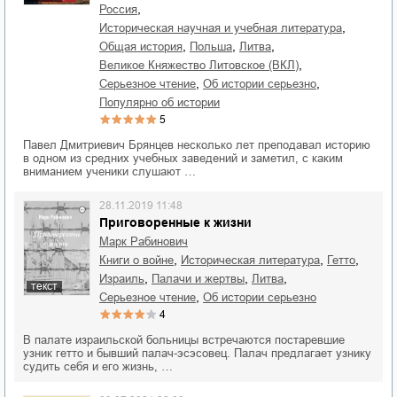
,
Россия
,
историческая научная и учебная литература
,
,
,
общая история
Польша
Литва
,
Великое Княжество Литовское (ВКЛ)
,
,
серьезное чтение
об истории серьезно
популярно об истории
5
Павел Дмитриевич Брянцев несколько лет преподавал историю
в одном из средних учебных заведений и заметил, с каким
вниманием ученики слушают …
28.11.2019 11:48
Приговоренные к жизни
Марк Рабинович
,
,
,
книги о войне
историческая литература
гетто
,
,
,
Израиль
палачи и жертвы
Литва
текст
,
серьезное чтение
об истории серьезно
4
В палате израильской больницы встречаются постаревшие
узник гетто и бывший палач-эсэсовец. Палач предлагает узнику
судить себя и его жизнь, …