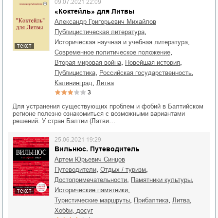
09.07.2021 22:09
«Коктейль» для Литвы
Александр Григорьевич Михайлов
,
публицистическая литература
,
историческая научная и учебная литература
текст
,
современное политическое положение
,
,
Вторая мировая война
новейшая история
,
,
публицистика
российская государственность
,
Калининград
Литва
3
Для устранения существующих проблем и фобий в Балтийском
регионе полезно ознакомиться с возможными вариантами
решений. У стран Балтии (Латви…
25.06.2021 19:29
Вильнюс. Путеводитель
Артем Юрьевич Синцов
,
,
путеводители
отдых / туризм
,
,
достопримечательности
памятники культуры
,
исторические памятники
текст
,
,
,
туристические маршруты
Прибалтика
Литва
хобби, досуг