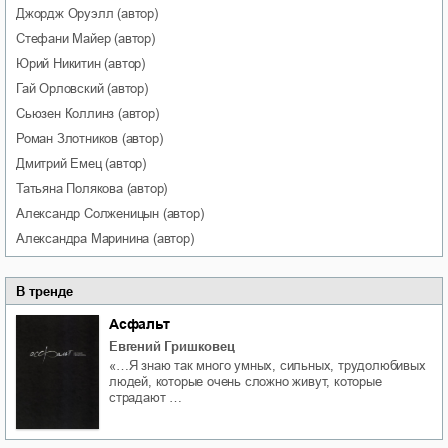
Джордж
Оруэлл
(автор)
Стефани
Майер
(автор)
Юрий
Никитин
(автор)
Гай
Орловский
(автор)
Сьюзен
Коллинз
(автор)
Роман
Злотников
(автор)
Дмитрий
Емец
(автор)
Татьяна
Полякова
(автор)
Александр
Солженицын
(автор)
Александра
Маринина
(автор)
В тренде
Асфальт
Евгений Гришковец
«…Я знаю так много умных, сильных, трудолюбивых
людей, которые очень сложно живут, которые
страдают …