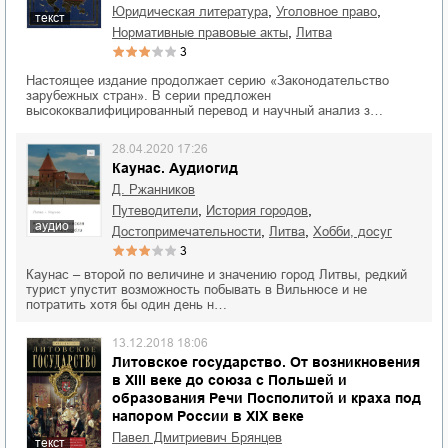
,
,
юридическая литература
уголовное право
текст
,
нормативные правовые акты
Литва
3
Настоящее издание продолжает серию «Законодательство
зарубежных стран». В серии предложен
высококвалифицированный перевод и научный анализ з…
28.04.2020 17:26
Каунас. Аудиогид
Д. Ржанников
,
,
путеводители
история городов
аудио
,
,
достопримечательности
Литва
хобби, досуг
3
Каунас – второй по величине и значению город Литвы, редкий
турист упустит возможность побывать в Вильнюсе и не
потратить хотя бы один день н…
13.12.2018 18:06
Литовское государство. От возникновения
в XIII веке до союза с Польшей и
образования Речи Посполитой и краха под
напором России в XIX веке
Павел Дмитриевич Брянцев
текст