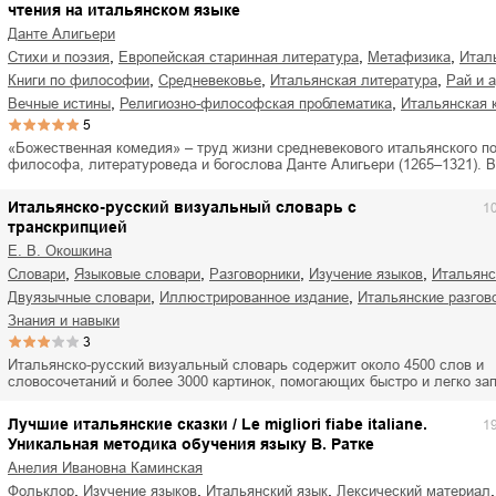
чтения на итальянском языке
Данте Алигьери
,
,
,
стихи и поэзия
европейская старинная литература
метафизика
ита
,
,
,
книги по философии
Средневековье
итальянская литература
рай и 
,
,
вечные истины
религиозно-философская проблематика
итальянская 
5
«Божественная комедия» – труд жизни средневекового итальянского по
философа, литературоведа и богослова Данте Алигьери (1265–1321). 
Итальянско-русский визуальный словарь с
1
транскрипцией
Е. В. Окошкина
,
,
,
,
словари
языковые словари
разговорники
изучение языков
итальян
,
,
двуязычные словари
иллюстрированное издание
итальянские разгов
знания и навыки
3
Итальянско-русский визуальный словарь содержит около 4500 слов и
словосочетаний и более 3000 картинок, помогающих быстро и легко з
Лучшие итальянские сказки / Le migliori fiabe italiane.
1
Уникальная методика обучения языку В. Ратке
Анелия Ивановна Каминская
,
,
,
,
фольклор
изучение языков
итальянский язык
лексический материал