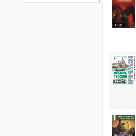
текст
текст