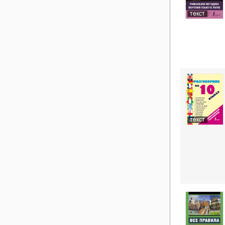
текст
текст