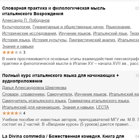
Словарная практика и филологическая мысль
0
итальянского Возрождения
Александр П. Лободанов
,
,
,
культурология
гуманитарные и общественные науки
языкознание
,
,
,
исторические исследования
изучение языков
итальянский язык
тео
,
,
,
история языка
история культуры
лингвистический анализ
итальянск
знания и навыки
3
В книге прослеживаются основные этапы взаимодействия лексикограф
практики и филологической мысли в Италии XV – начала XVII вв., ра
Полный курс итальянского языка для начинающих +
1
аудиоприложение
Дарья Александровна Шевлякова
,
,
,
словари, справочники
самоучители
изучение языков
итальянский я
,
,
самоучитель итальянского языка
грамматика итальянского языка
,
,
итальянский для начинающих
знания и навыки
LECTA
4
Учебное пособие от известных авторов, преподавателей МГУ им. М.В.
состоит из 2 частей. В «Вводном курсе» (5 уроков) даются правил…
La Divina commedia / Божественная комедия. Книга для
0