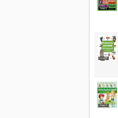
текст
текст
текст