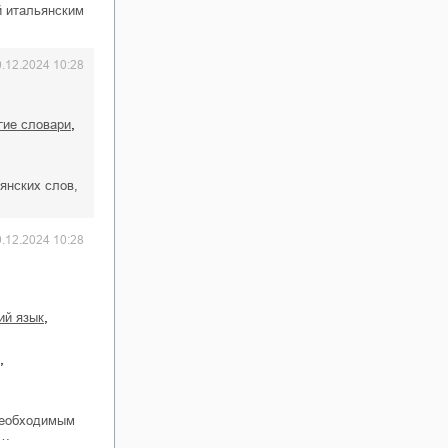
й итальянским
0.12.2024 10:28
,
угие словари
янских слов,
0.12.2024 10:28
,
кий язык
,
необходимым
ы…