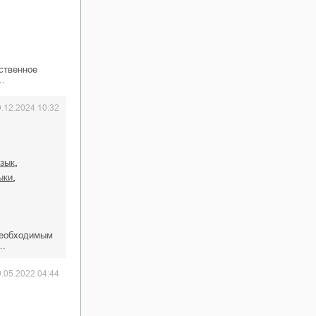
ственное
а…
0.12.2024 10:32
,
язык
,
ыки
необходимым
н…
9.05.2022 04:44