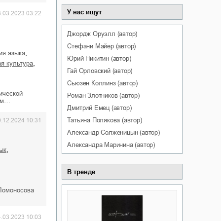
У нас ищут
3.03.2023 03:22
Джордж
Оруэлл
(автор)
Стефани
Майер
(автор)
,
рия языка
Юрий
Никитин
(автор)
,
ая культура
Гай
Орловский
(автор)
Сьюзен
Коллинз
(автор)
ической
Роман
Злотников
(автор)
ссм…
Дмитрий
Емец
(автор)
Татьяна
Полякова
(автор)
0.12.2024 10:31
Александр
Солженицын
(автор)
Александра
Маринина
(автор)
,
зык
В тренде
 Ломоносова
4.03.2023 10:03