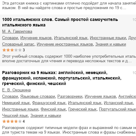
Эта детская книжка с картинками отлично подойдет для начала заняти
языком. В ней вы найдете слова и простые предложения по 19 с…
1000 итальянских слов. Самый простой самоучитель
1
итальянского языка
М. А. Гаврилова
,
,
,
,
словари
изучение языков
итальянский язык
иностранные языки
др
,
,
словарный запас
изучение иностранных языков
знания и навыки
3
Этот учебный словарь содержит 1000 наиболее употребительных италь
вполне достаточных для чтения и перевода несложных текстов и д…
Разговорник на 9 языках: английский, немецкий,
1
французский, испанский, португальский, итальянский,
греческий, финский, чешский
Е. В. Окошкина
,
,
,
,
словари
языковые словари
разговорники
изучение языков
английс
,
,
,
,
немецкий язык
французский язык
итальянский язык
испанский язык
,
,
,
иностранные языки
финский язык
греческий язык
португальский язык
,
чешский язык
знания и навыки
4
Разговорник содержит типичные модели фраз и выражений по самым 
для туриста темам на 9 языках. Иностранные слова и фразы снабжен