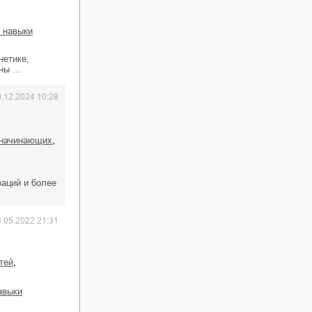
и навыки
нетике,
аны …
0.12.2024 10:28
,
я начинающих
аций и более
8.05.2022 21:31
,
етей
навыки