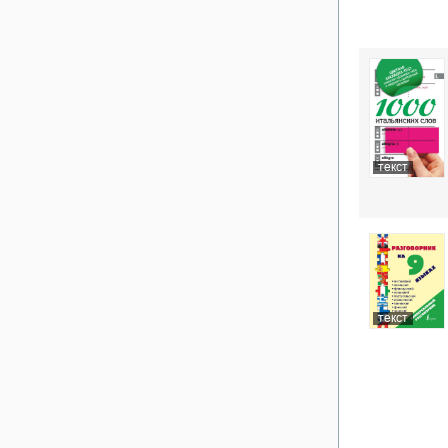
текст
текст