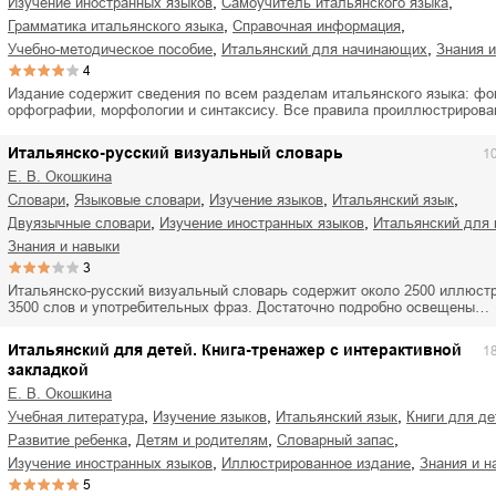
,
,
изучение иностранных языков
самоучитель итальянского языка
,
,
грамматика итальянского языка
справочная информация
,
,
учебно-методическое пособие
итальянский для начинающих
знания 
4
Издание содержит сведения по всем разделам итальянского языка: фо
орфографии, морфологии и синтаксису. Все правила проиллюстриров
Итальянско-русский визуальный словарь
1
Е. В. Окошкина
,
,
,
,
словари
языковые словари
изучение языков
итальянский язык
,
,
двуязычные словари
изучение иностранных языков
итальянский дл
знания и навыки
3
Итальянско-русский визуальный словарь содержит около 2500 иллюстр
3500 слов и употребительных фраз. Достаточно подробно освещены…
Итальянский для детей. Книга-тренажер с интерактивной
1
закладкой
Е. В. Окошкина
,
,
,
учебная литература
изучение языков
итальянский язык
книги для д
,
,
,
развитие ребенка
детям и родителям
словарный запас
,
,
изучение иностранных языков
иллюстрированное издание
знания и 
5