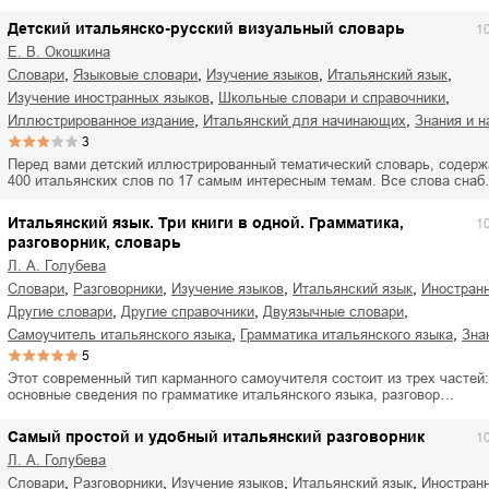
Детский итальянско-русский визуальный словарь
1
Е. В. Окошкина
,
,
,
,
словари
языковые словари
изучение языков
итальянский язык
,
,
изучение иностранных языков
школьные словари и справочники
,
,
иллюстрированное издание
итальянский для начинающих
знания и 
3
Перед вами детский иллюстрированный тематический словарь, содер
400 итальянских слов по 17 самым интересным темам. Все слова сна
Итальянский язык. Три книги в одной. Грамматика,
1
разговорник, словарь
Л. А. Голубева
,
,
,
,
словари
разговорники
изучение языков
итальянский язык
иностран
,
,
,
другие словари
другие справочники
двуязычные словари
,
,
самоучитель итальянского языка
грамматика итальянского языка
зн
5
Этот современный тип карманного самоучителя состоит из трех частей
основные сведения по грамматике итальянского языка, разговор…
Самый простой и удобный итальянский разговорник
1
Л. А. Голубева
,
,
,
,
словари
разговорники
изучение языков
итальянский язык
иностран