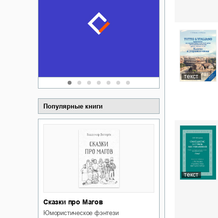
Забытая зем
пускай
о судьбе Ки
обл
а Алюшина
Сергей Никола
текст
Популярные книги
текст
Сказки про Магов
юмористическое фэнтези