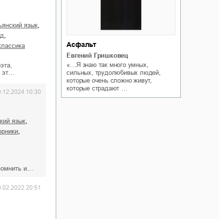
,
льянский язык
,
ад
Асфальт
классика
Евгений Гришковец
«…Я знаю так много умных,
эта,
В эт…
сильных, трудолюбивых людей,
которые очень сложно живут,
которые страдают …
0.12.2024 10:30
,
ский язык
,
орники
апомнить и…
9.02.2022 20:51