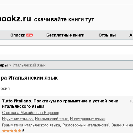
ookz.ru
скачивайте книги тут
Списки
Бесплатные книги
Отзывы
А
нры
Итальянский язык
нра Итальянский язык
ерсия
Tutto l'italiano. Практикум по грамматике и устной речи
1
итальянского языка
Светлана Михайловна Воронец
,
,
,
изучение языков
итальянский язык
иностранные языки
,
,
грамматика итальянского языка
разговорный итальянский
знания и н
5