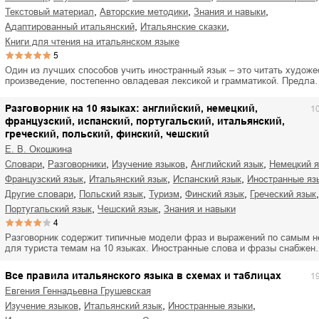
,
,
,
текстовый материал
авторские методики
знания и навыки
,
,
адаптированный итальянский
итальянские сказки
книги для чтения на итальянском языке
5
Один из лучших способов учить иностранный язык – это читать художе
произведение, постепенно овладевая лексикой и грамматикой. Предл
Разговорник на 10 языках: английский, немецкий,
1
французский, испанский, португальский, итальянский,
греческий, польский, финский, чешский
Е. В. Окошкина
,
,
,
,
словари
разговорники
изучение языков
английский язык
немецкий 
,
,
,
французский язык
итальянский язык
испанский язык
иностранные яз
,
,
,
,
,
другие словари
польский язык
туризм
финский язык
греческий язык
,
,
португальский язык
чешский язык
знания и навыки
4
Разговорник содержит типичные модели фраз и выражений по самым 
для туриста темам на 10 языках. Иностранные слова и фразы снабже
Все правила итальянского языка в схемах и таблицах
1
Евгения Геннадьевна Грушевская
,
,
,
изучение языков
итальянский язык
иностранные языки