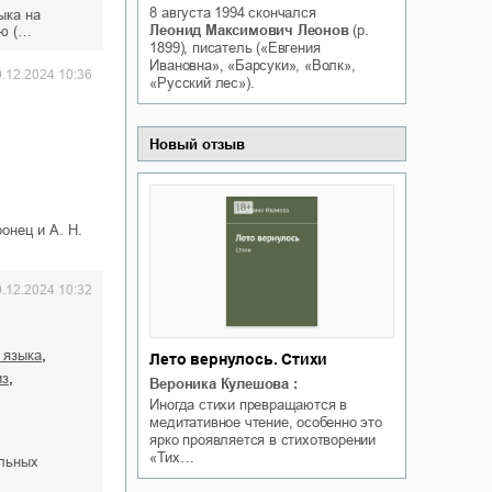
8 августа 1994
скончался
ыка на
Белая ворона на факультете
ичный интерес
Леонид Максимович Леонов
(р.
ню (…
Теней
1899), писатель («Евгения
Ольга Вечная
Ивановна», «Барсуки», «Волк»,
Оксана Гринберга
0.12.2024 10:36
«Русский лес»).
Новый отзыв
онец и А. Н.
0.12.2024 10:32
,
я языка
Лето вернулось. Стихи
,
из
Вероника Кулешова
:
Иногда стихи превращаются в
медитативное чтение, особенно это
ярко проявляется в стихотворении
«Тих…
ельных