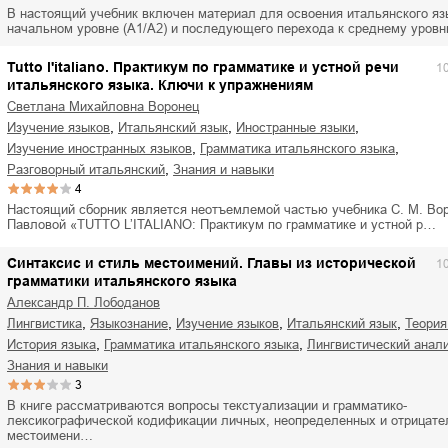
ля Новоросии:
Забытая земля Новоросии:
В настоящий учебник включен материал для освоения итальянского яз
ровоградской
о судьбе Кировоградской
Л
начальном уровне (А1/А2) и последующего перехода к среднему уров
асти
области
Tutto l'italiano. Практикум по грамматике и устной речи
1
евич Сидоренко
Сергей Николаевич Сидоренко
итальянского языка. Ключи к упражнениям
Светлана Михайловна Воронец
,
,
,
изучение языков
итальянский язык
иностранные языки
,
,
изучение иностранных языков
грамматика итальянского языка
,
разговорный итальянский
знания и навыки
4
Настоящий сборник является неотъемлемой частью учебника С. М. Вор
Павловой «TUTTO L’ITALIANO: Практикум по грамматике и устной р…
Синтаксис и стиль местоимений. Главы из исторической
1
грамматики итальянского языка
Александр П. Лободанов
,
,
,
,
лингвистика
языкознание
изучение языков
итальянский язык
теори
,
,
история языка
грамматика итальянского языка
лингвистический анал
знания и навыки
3
В книге рассматриваются вопросы текстуализации и грамматико-
лексикографической кодификации личных, неопределенных и отрицат
местоимени…