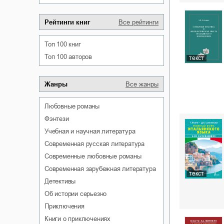
Рейтинги книг
Все рейтинги
Топ 100 книг
Топ 100 авторов
текст
Жанры
Все жанры
любовные романы
фэнтези
учебная и научная литература
современная русская литература
современные любовные романы
современная зарубежная литература
текст
детективы
об истории серьезно
приключения
книги о приключениях