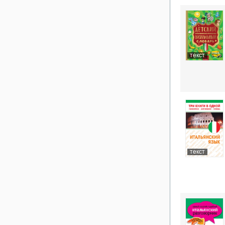
текст
текст