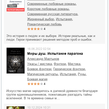
,
современные любовные романы
текст
,
короткие любовные романы
полная версия
,
современная русская литература
,
,
жизненный выбор
испытания
романтическая любовь
4
Это история о людях и их выборе. Истории реальные, как и
люди. Герои принимают решения методом проб и ошибок.
16.06.2022 02:54
Миры душ. Испытание парагона
Александр Мартынов
,
,
,
ужасы / мистика
фэнтези
мистика
,
,
боевое фэнтези
героическое фэнтези
текст
,
,
,
магические ритуалы
испытания
руны
боевая магия
4
Искусство магии зародилось в далекой древности благодаря
группе единомышленников, пожелавших разгадать тайны
вселенной. В те времена семьи м…
10.12.2024 10:31