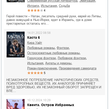
аудио
,
,
современная русская литература
эмиграция
,
,
интриги
испытания
судьба
4
Герой повести – Натан, писатель средней руки, еврей из Литвы,
давно живущий в Нью-Йорке, едет в Израиль, где в доме
престарелых осталась его…
14.01.2022 08:58
Каста 6
Кира Уайт
,
,
любовные романы
фэнтези
,
остросюжетные любовные романы
текст
,
,
городское фэнтези
любовное фэнтези
,
,
испытания
ангелы и демоны
,
роман-приключение
Произведения самиздата
5
НЕЗАКОННОЕ ПОТРЕБЛЕНИЕ НАРКОТИЧЕСКИХ СРЕДСТВ,
ПСИХОТРОПНЫХ ВЕЩЕСТВ, ИХ АНАЛОГОВ ПРИЧИНЯЕТ
ВРЕД ЗДОРОВЬЮ, ИХ НЕЗАКОННЫЙ ОБОРОТ ЗАПРЕЩЕН И
ВЛЕ…
10.12.2024 10:29
Квента. Остров Избранных