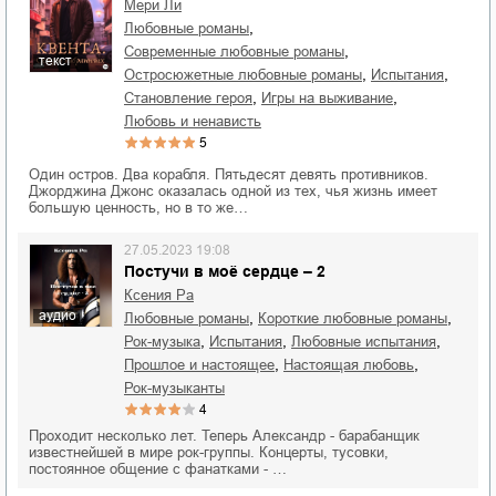
Мери Ли
,
любовные романы
,
современные любовные романы
текст
,
,
остросюжетные любовные романы
испытания
,
,
становление героя
игры на выживание
любовь и ненависть
5
Один остров. Два корабля. Пятьдесят девять противников.
Джорджина Джонс оказалась одной из тех, чья жизнь имеет
большую ценность, но в то же…
27.05.2023 19:08
Постучи в моё сердце – 2
Ксения Ра
аудио
,
,
любовные романы
короткие любовные романы
,
,
,
рок-музыка
испытания
любовные испытания
,
,
прошлое и настоящее
настоящая любовь
рок-музыканты
4
Проходит несколько лет. Теперь Александр - барабанщик
известнейшей в мире рок-группы. Концерты, тусовки,
постоянное общение с фанатками - …