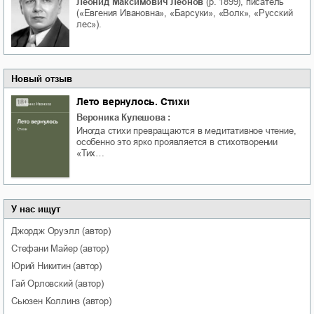
Леонид Максимович Леонов
(р. 1899), писатель
(«Евгения Ивановна», «Барсуки», «Волк», «Русский
лес»).
Новый отзыв
Лето вернулось. Стихи
Вероника Кулешова
:
Иногда стихи превращаются в медитативное чтение,
особенно это ярко проявляется в стихотворении
«Тих…
У нас ищут
Джордж
Оруэлл
(автор)
Стефани
Майер
(автор)
Юрий
Никитин
(автор)
Гай
Орловский
(автор)
Сьюзен
Коллинз
(автор)