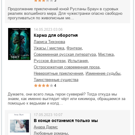
3
Продолжение приключений юной Русланы Браун в суровых
реалиях волшебного мира. Для чужестранки опасно свободно
прогуливаться по живописным ме…
14.05.2023 03:06
Карма для оборотня
Лариса Тихонова
,
,
ужасы / мистика
фэнтези
,
,
современная русская литература
мистика
текст
,
,
русское фэнтези
испытания
,
остросюжетная современная проза
,
,
невероятные приключения
изменение судьбы
таинственные существа
4
Думаете, они всего лишь герои суеверий? Тогда откуда мы
знаем, как именно выглядит чёрт или кикимора, обращаемся за
помощью к ведьмам и колд…
17.05.2023 10:07
В конце останемся только мы
Анара Дармс
,
любовные романы