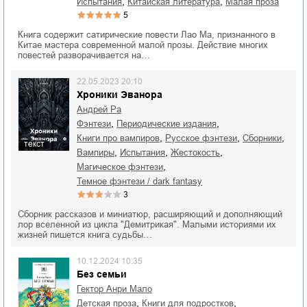
,
,
испытания
китайская литература
малая проза
5
Книга содержит сатирические повести Лао Ма, признанного в
Китае мастера современной малой прозы. Действие многих
повестей разворачивается на…
22.05.2023 20:10
Хроники Эванора
Андрей Ра
,
,
фэнтези
периодические издания
,
,
,
книги про вампиров
русское фэнтези
сборники
текст
,
,
,
вампиры
испытания
жестокость
,
магическое фэнтези
темное фэнтези / dark fantasy
3
Сборник рассказов и миниатюр, расширяющий и дополняющий
лор вселенной из цикла "Демитрикая". Малыми историями их
жизней пишется книга судьбы…
10.12.2024 10:35
Без семьи
Гектор Анри Мало
,
,
детская проза
книги для подростков