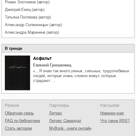
Роман
Злотников
(автор)
Дмитрий
Емец
(автор)
Татьяна
Полякова
(автор)
Александр
Солженицын
(автор)
Александра
Маринина
(автор)
В тренде
Асфальт
Евгений Гришковец
«…Я знаю так много умных, сильных, трудолюбивых
людей, которые очень сложно живут, которые
страдают …
Разное
Партнеры
Рассылки
Обратная связь
Литрес
Новинки книг
FAQ по библиотеке
Литрес Самиздат
Что такое RSS?
Стать автором
MyBook - книги онлайн