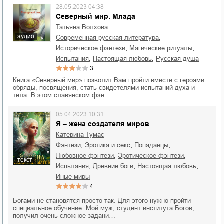
28.05.2023 04:38
Северный мир. Млада
Татьяна Волхова
аудио
,
современная русская литература
,
,
историческое фэнтези
магические ритуалы
,
,
испытания
настоящая любовь
русская душа
3
Книга «Северный мир» позволит Вам пройти вместе с героями
обряды, посвящения, стать свидетелями испытаний духа и
тела. В этом славянском фэн…
05.04.2023 10:31
Я – жена создателя миров
Катерина Тумас
,
,
,
фэнтези
эротика и секс
попаданцы
,
,
любовное фэнтези
эротическое фэнтези
текст
,
,
,
испытания
древние боги
настоящая любовь
иные миры
4
Богами не становятся просто так. Для этого нужно пройти
специальное обучение. Мой муж, студент института Богов,
получил очень сложное задани…