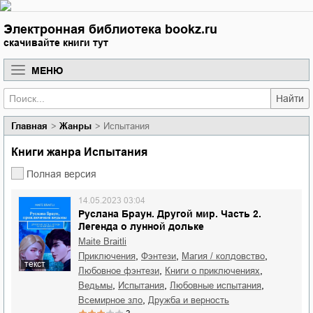
Электронная библиотека bookz.ru
скачивайте книги тут
МЕНЮ
Найти
Главная
Жанры
Испытания
Книги жанра Испытания
Полная версия
14.05.2023 03:04
Руслана Браун. Другой мир. Часть 2.
Легенда о лунной дольке
Maite Braitli
,
,
,
приключения
фэнтези
магия / колдовство
текст
,
,
любовное фэнтези
книги о приключениях
,
,
,
ведьмы
испытания
любовные испытания
,
всемирное зло
дружба и верность