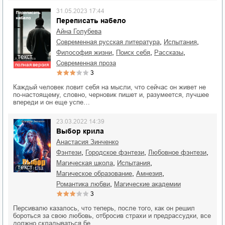
31.05.2023 17:44
Переписать набело
Айна Голубева
,
,
современная русская литература
испытания
,
,
,
философия жизни
поиск себя
рассказы
текст
современная проза
полная версия
3
Каждый человек ловит себя на мысли, что сейчас он живет не
по-настоящему, словно, черновик пишет и, разумеется, лучшее
впереди и он еще успе…
23.03.2022 14:39
Выбор крила
Анастасия Зинченко
,
,
,
фэнтези
городское фэнтези
любовное фэнтези
,
,
магическая школа
испытания
текст
,
,
магическое образование
амнезия
,
романтика любви
магические академии
3
Персивалю казалось, что теперь, после того, как он решил
бороться за свою любовь, отбросив страхи и предрассудки, все
должно складываться бе…