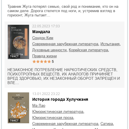
Травник Жуга потерял семью, свой род и понимание, кто он на
самом деле. Дорога стелется под ноги, и, устремив взгляд в
горизонт, Жуга пытает…
22.05.2023 17:03
Мандала
Сондон Ким
,
,
современная зарубежная литература
испытания
,
,
духовные ценности
корейская литература
правда жизни
текст
5
НЕЗАКОННОЕ ПОТРЕБЛЕНИЕ НАРКОТИЧЕСКИХ СРЕДСТВ,
ПСИХОТРОПНЫХ ВЕЩЕСТВ, ИХ АНАЛОГОВ ПРИЧИНЯЕТ
ВРЕД ЗДОРОВЬЮ, ИХ НЕЗАКОННЫЙ ОБОРОТ ЗАПРЕЩЕН И
ВЛЕ…
13.01.2022 23:22
История города Хулучжэня
Ма Лао
,
юмористическая литература
,
юмористическая проза
текст
,
,
современная зарубежная литература
сатира