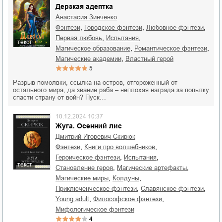
Дерзкая адептка
Анастасия Зинченко
,
,
,
фэнтези
городское фэнтези
любовное фэнтези
,
,
первая любовь
испытания
текст
,
,
магическое образование
романтическое фэнтези
,
магические академии
властный герой
5
Разрыв помолвки, ссылка на остров, отгороженный от
остального мира, да звание раба – неплохая награда за попытку
спасти страну от войн? Пуск…
10.12.2024 10:37
Жуга. Осенний лис
Дмитрий Игоревич Скирюк
,
,
фэнтези
книги про волшебников
,
,
героическое фэнтези
испытания
текст
,
,
становление героя
магические артефакты
,
,
магические миры
колдуны
,
,
приключенческое фэнтези
славянское фэнтези
,
,
young adult
философское фэнтези
мифологическое фэнтези
4