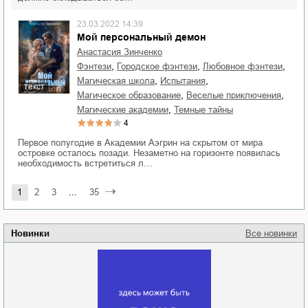
23.03.2022 14:39
Мой персональный демон
Анастасия Зинченко
,
,
,
фэнтези
городское фэнтези
любовное фэнтези
,
,
магическая школа
испытания
текст
,
,
магическое образование
веселые приключения
,
магические академии
темные тайны
4
Первое полугодие в Академии Аэгрин на скрытом от мира
островке осталось позади. Незаметно на горизонте появилась
необходимость встретиться л…
1
2
3
...
35
Новинки
Все новинки