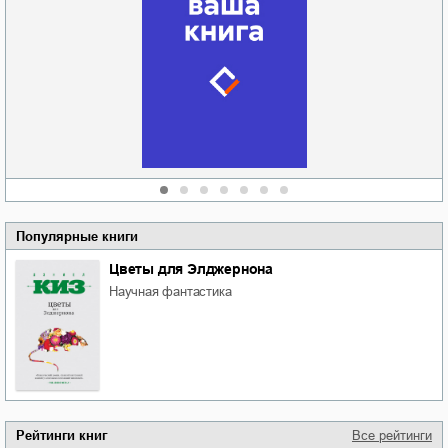
Забытая земля
Новоросии: о
Руки моей не
судьбе
отпускай
Кировоградской
области
атьяна Александровна
Алюшина
Сергей Николаевич
Сидоренко
Популярные книги
Цветы для Элджернона
научная фантастика
Рейтинги книг
Все рейтинги