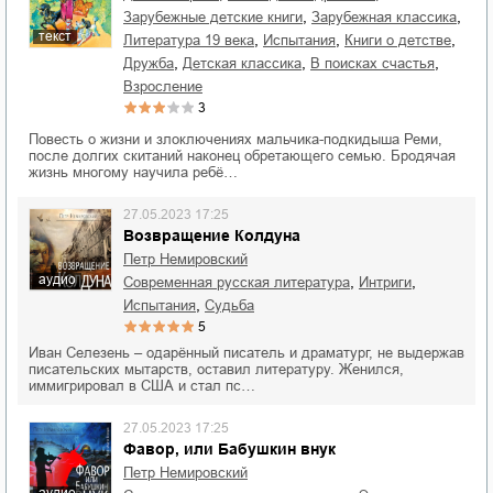
,
,
зарубежные детские книги
зарубежная классика
текст
,
,
,
литература 19 века
испытания
книги о детстве
,
,
,
дружба
детская классика
в поисках счастья
взросление
3
Повесть о жизни и злоключениях мальчика-подкидыша Реми,
после долгих скитаний наконец обретающего семью. Бродячая
жизнь многому научила ребё…
27.05.2023 17:25
Возвращение Колдуна
Петр Немировский
аудио
,
,
современная русская литература
интриги
,
испытания
судьба
5
Иван Селезень – одарённый писатель и драматург, не выдержав
писательских мытарств, оставил литературу. Женился,
иммигрировал в США и стал пс…
27.05.2023 17:25
Фавор, или Бабушкин внук
Петр Немировский