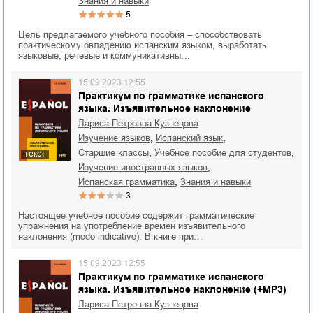
знания и навыки
5
Цель предлагаемого учебного пособия – способствовать
практическому овладению испанским языком, выработать
языковые, речевые и коммуникативны…
15.09.2023 12:55
Практикум по грамматике испанского
языка. Изъявительное наклонение
Лариса Петровна Кузнецова
,
,
изучение языков
испанский язык
,
,
старшие классы
учебное пособие для студентов
текст
,
изучение иностранных языков
,
испанская грамматика
знания и навыки
3
Настоящее учебное пособие содержит грамматические
упражнения на употребление времен изъявительного
наклонения (modo indicativo). В книге при…
15.09.2023 12:55
Практикум по грамматике испанского
языка. Изъявительное наклонение (+MP3)
Лариса Петровна Кузнецова