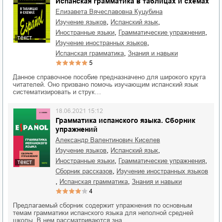
Испанская грамматика в таблицах и схемах
Елизавета Вячеславовна Куцубина
,
,
изучение языков
испанский язык
,
,
иностранные языки
грамматические упражнения
текст
,
изучение иностранных языков
,
испанская грамматика
знания и навыки
5
Данное справочное пособие предназначено для широкого круга
читателей. Оно призвано помочь изучающим испанский язык
систематизировать и струк…
18.06.2021 15:12
Грамматика испанского языка. Сборник
упражнений
Александр Валентинович Киселев
,
,
изучение языков
испанский язык
,
,
иностранные языки
грамматические упражнения
текст
,
сборник рассказов
изучение иностранных языков
,
,
испанская грамматика
знания и навыки
4
Предлагаемый сборник содержит упражнения по основным
темам грамматики испанского языка для неполной средней
школы. В нем рассматриваются зна…