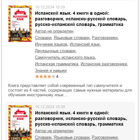
10.12.2024 10:39
Испанский язык. 4 книги в одной:
разговорник, испанско-русский словарь,
русско-испанский словарь, грамматика
Автор не определен
,
,
,
словари
языковые словари
разговорники
текст
,
,
изучение языков
испанский язык
,
двуязычные словари
,
самоучитель испанского языка
,
,
испанская грамматика
испанские разговорники
знания и навыки
4
Книга представляет собой современный тип самоучителя и
состоит из 4 частей, содержащих самые нужные материалы для
обучения иностранному язык…
10.12.2024 10:39
Испанский язык. 4 книги в одной:
разговорник, испанско-русский словарь,
русско-испанский словарь, грамматика
Автор не определен
,
,
,
словари
языковые словари
разговорники
текст