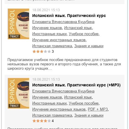
18.06.2021 15:13
Испанский язык. Практический курс
Елизавета Вячеславовна Куцубина
,
,
изучение языков
испанский язык
,
,
иностранные языки
учебное пособие
текст
,
изучение иностранных языков
,
испанская грамматика
знания и навыки
3
Предлагаемое учебное пособие предназначено для студентов
неязыковых вузов первого и второго года обучения, а также для
широкого круга учащих…
18.06.2021 15:13
Испанский язык. Практический курс (+MP3)
Елизавета Вячеславовна Куцубина
,
,
изучение языков
испанский язык
,
,
иностранные языки
учебное пособие
текст
,
,
изучение иностранных языков
PDF + MP3
,
испанская грамматика
знания и навыки
4