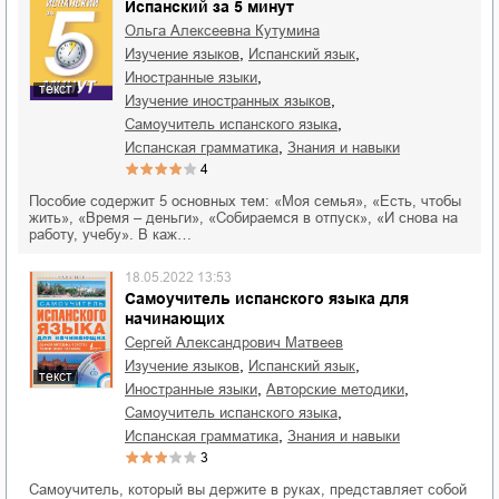
Испанский за 5 минут
Ольга Алексеевна Кутумина
,
,
изучение языков
испанский язык
,
иностранные языки
текст
,
изучение иностранных языков
,
самоучитель испанского языка
,
испанская грамматика
знания и навыки
4
Пособие содержит 5 основных тем: «Моя семья», «Есть, чтобы
жить», «Время – деньги», «Собираемся в отпуск», «И снова на
работу, учебу». В каж…
18.05.2022 13:53
Самоучитель испанского языка для
начинающих
Сергей Александрович Матвеев
,
,
изучение языков
испанский язык
текст
,
,
иностранные языки
авторские методики
,
самоучитель испанского языка
,
испанская грамматика
знания и навыки
3
Самоучитель, который вы держите в руках, представляет собой