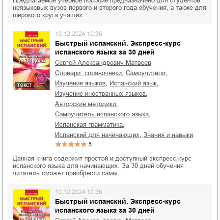
Предлагаемое учебное пособие предназначено для студентов
неязыковых вузов первого и второго года обучения, а также для
широкого круга учащих…
10.12.2024 10:36
Быстрый испанский. Экспресс-курс
испанского языка за 30 дней
Сергей Александрович Матвеев
,
,
словари, справочники
самоучители
,
,
изучение языков
испанский язык
текст
,
изучение иностранных языков
,
авторские методики
,
самоучитель испанского языка
,
испанская грамматика
,
испанский для начинающих
знания и навыки
5
Данная книга содержит простой и доступный экспресс-курс
испанского языка для начинающих. За 30 дней обучения
читатель сможет приобрести самы…
10.12.2024 10:36
Быстрый испанский. Экспресс-курс
испанского языка за 30 дней