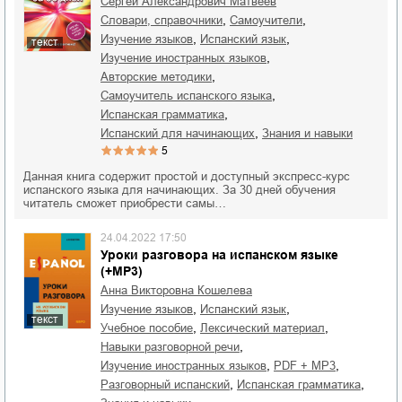
Сергей Александрович Матвеев
,
,
словари, справочники
самоучители
,
,
изучение языков
испанский язык
текст
,
изучение иностранных языков
,
авторские методики
,
самоучитель испанского языка
,
испанская грамматика
,
испанский для начинающих
знания и навыки
5
Данная книга содержит простой и доступный экспресс-курс
испанского языка для начинающих. За 30 дней обучения
читатель сможет приобрести самы…
24.04.2022 17:50
Уроки разговора на испанском языке
(+MP3)
Анна Викторовна Кошелева
,
,
изучение языков
испанский язык
текст
,
,
учебное пособие
лексический материал
,
навыки разговорной речи
,
,
изучение иностранных языков
PDF + MP3
,
,
разговорный испанский
испанская грамматика