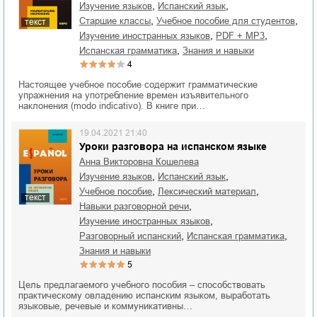
,
,
изучение языков
испанский язык
,
,
старшие классы
учебное пособие для студентов
текст
,
,
изучение иностранных языков
PDF + MP3
,
испанская грамматика
знания и навыки
4
Настоящее учебное пособие содержит грамматические
упражнения на употребление времен изъявительного
наклонения (modo indicativo). В книге при…
19.04.2021 21:40
Уроки разговора на испанском языке
Анна Викторовна Кошелева
,
,
изучение языков
испанский язык
,
,
учебное пособие
лексический материал
текст
,
навыки разговорной речи
,
изучение иностранных языков
,
,
разговорный испанский
испанская грамматика
знания и навыки
5
Цель предлагаемого учебного пособия – способствовать
практическому овладению испанским языком, выработать
языковые, речевые и коммуникативны…