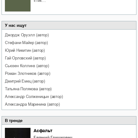
«Тих…
У нас ищут
Джордж
Оруэлл
(автор)
Стефани
Майер
(автор)
Юрий
Никитин
(автор)
Гай
Орловский
(автор)
Сьюзен
Коллинз
(автор)
Роман
Злотников
(автор)
Дмитрий
Емец
(автор)
Татьяна
Полякова
(автор)
Александр
Солженицын
(автор)
Александра
Маринина
(автор)
В тренде
Асфальт
Евгений Гришковец