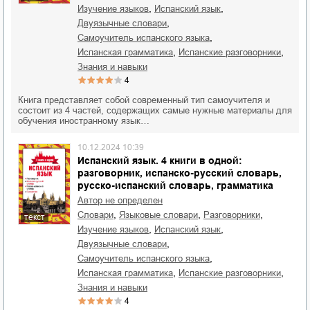
,
,
изучение языков
испанский язык
,
двуязычные словари
,
самоучитель испанского языка
,
,
испанская грамматика
испанские разговорники
знания и навыки
4
Книга представляет собой современный тип самоучителя и
состоит из 4 частей, содержащих самые нужные материалы для
обучения иностранному язык…
10.12.2024 10:39
Испанский язык. 4 книги в одной:
разговорник, испанско-русский словарь,
русско-испанский словарь, грамматика
Автор не определен
,
,
,
словари
языковые словари
разговорники
текст
,
,
изучение языков
испанский язык
,
двуязычные словари
,
самоучитель испанского языка
,
,
испанская грамматика
испанские разговорники
знания и навыки
4