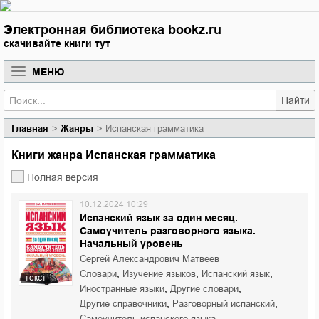
Электронная библиотека bookz.ru
скачивайте книги тут
МЕНЮ
Найти
Главная
Жанры
Испанская грамматика
Книги жанра Испанская грамматика
Полная версия
10.12.2024 10:29
Испанский язык за один месяц.
Самоучитель разговорного языка.
Начальный уровень
Сергей Александрович Матвеев
,
,
,
словари
изучение языков
испанский язык
текст
,
,
иностранные языки
другие словари
,
,
другие справочники
разговорный испанский
,
самоучитель испанского языка