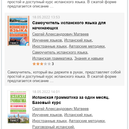
простой и доступный курс испанского языка. В сжатой форме
предлагается описание …
18.05.2022 13:53
Самоучитель испанского языка для
начинающих
Сергей Александрович Матвеев
,
,
изучение языков
испанский язык
текст
,
,
иностранные языки
авторские методики
,
самоучитель испанского языка
,
испанская грамматика
знания и навыки
3
Самоучитель, который вы держите в руках, представляет собой
простой и доступный курс испанского языка. В сжатой форме
предлагается описание …
18.05.2022 14:01
Испанская грамматика за один месяц.
Базовый курс
Сергей Александрович Матвеев
,
,
изучение языков
испанский язык
,
,
текст
иностранные языки
авторские методики
,
разговорный испанский