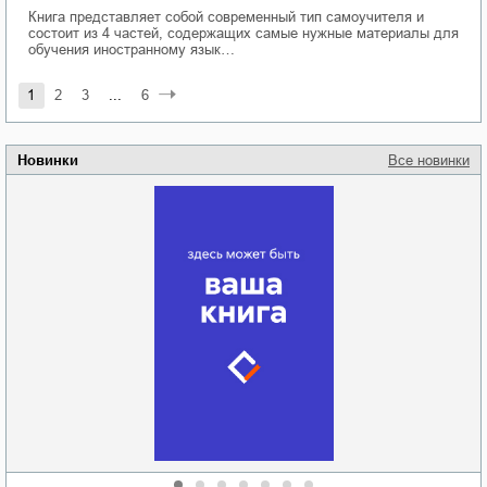
Книга представляет собой современный тип самоучителя и
состоит из 4 частей, содержащих самые нужные материалы для
обучения иностранному язык…
1
2
3
...
6
Новинки
Все новинки
Забытая земля
Новоросии: о
Руки моей не
судьбе
отпускай
Кировоградской
области
атьяна Александровна
Алюшина
Сергей Николаевич
Сидоренко