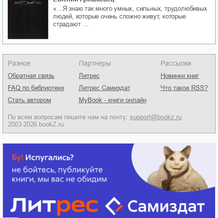
«…Я знаю так много умных, сильных, трудолюбивых
людей, которые очень сложно живут, которые
страдают …
Разное
Партнеры
Рассылки
Обратная связь
Литрес
Новинки книг
FAQ по библиотеке
Литрес Самиздат
Что такое RSS?
Стать автором
MyBook - книги онлайн
По всем вопросам пишите нам на почту:
support@bookz.ru
2003-2026 bookZ.ru