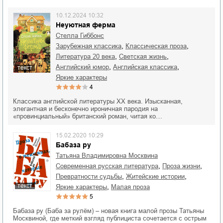
10.12.2024 10:32
Неуютная ферма
Стелла Гиббонс
,
,
зарубежная классика
классическая проза
,
,
литература 20 века
светская жизнь
,
,
английский юмор
английская классика
текст
яркие характеры
4
Классика английской литературы ХХ века. Изысканная,
элегантная и бесконечно ироничная пародия на
«провинциальный» британский роман, читая ко…
15.02.2020 10:29
Бабаза ру
Татьяна Владимировна Москвина
,
,
современная русская литература
проза жизни
,
,
превратности судьбы
житейские истории
текст
,
яркие характеры
малая проза
5
Бабаза ру (Баба за рулём) – новая книга малой прозы Татьяны
Москвиной, где меткий взгляд публициста сочетается с острым