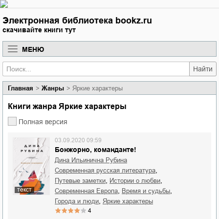
Электронная библиотека bookz.ru
скачивайте книги тут
МЕНЮ
Найти
Главная
Жанры
Яркие характеры
Книги жанра Яркие характеры
Полная версия
03.09.2020 09:59
Бонжорно, команданте!
Дина Ильинична Рубина
,
современная русская литература
,
,
путевые заметки
истории о любви
текст
,
,
современная Европа
время и судьбы
,
города и люди
яркие характеры
4