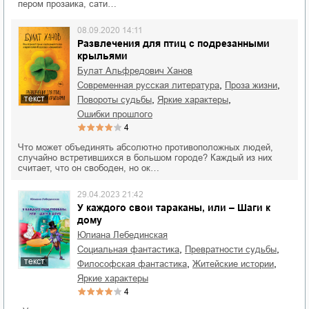
пером прозаика, сати…
08.09.2020 14:11
Развлечения для птиц с подрезанными
крыльями
Булат Альфредович Ханов
,
,
современная русская литература
проза жизни
текст
,
,
повороты судьбы
яркие характеры
ошибки прошлого
4
Что может объединять абсолютно противоположных людей,
случайно встретившихся в большом городе? Каждый из них
считает, что он свободен, но ок…
29.04.2023 21:42
У каждого свои тараканы, или – Шаги к
дому
Юлиана Лебединская
,
,
социальная фантастика
превратности судьбы
текст
,
,
философская фантастика
житейские истории
яркие характеры
4