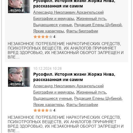
Русофил. История жизни Жоржа Нива,
рассказанная им самим
аудио
Александр Николаевич Архангельский
,
,
биографии и мемуары
жизненный путь
,
,
выдающиеся ученые
редакция Елены Шубиной
,
яркие характеры
факты биографии
4
НЕЗАКОННОЕ ПОТРЕБЛЕНИЕ НАРКОТИЧЕСКИХ СРЕДСТВ,
ПСИХОТРОПНЫХ ВЕЩЕСТВ, ИХ АНАЛОГОВ ПРИЧИНЯЕТ
ВРЕД ЗДОРОВЬЮ, ИХ НЕЗАКОННЫЙ ОБОРОТ ЗАПРЕЩЕН И
ВЛЕ…
10.12.2024 10:28
Русофил. История жизни Жоржа Нива,
рассказанная им самим
аудио
Александр Николаевич Архангельский
,
,
биографии и мемуары
жизненный путь
,
,
выдающиеся ученые
редакция Елены Шубиной
,
яркие характеры
факты биографии
4
НЕЗАКОННОЕ ПОТРЕБЛЕНИЕ НАРКОТИЧЕСКИХ СРЕДСТВ,
ПСИХОТРОПНЫХ ВЕЩЕСТВ, ИХ АНАЛОГОВ ПРИЧИНЯЕТ
ВРЕД ЗДОРОВЬЮ, ИХ НЕЗАКОННЫЙ ОБОРОТ ЗАПРЕЩЕН И
ВЛЕ…