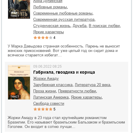
Анна Дубинская
,
любовные романы
,
современные любовные романы
текст
,
современная русская литература
,
,
,
студенческая жизнь
дружба
в поисках любви
яркие характеры
4
У Марка Давыдова странная особенность. Парень не выносит
женских прикосновений. Вот уже целый год он сидит дома и
всячески старается избегат…
09.06.2022 08:25
Габриэла, гвоздика и корица
Жоржи Амаду
,
,
зарубежная классика
литература 20 века
,
,
проза жизни
превратности любви
текст
,
,
Латинская Америка
яркие характеры
свобода совести
5
Жоржи Амаду в 23 года стал крупнейшим романистом
Бразилии. Его называют бразильским Бальзаком и бразильским
Гоголем. Он входит в сотню лучши…