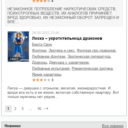
4
НЕЗАКОННОЕ ПОТРЕБЛЕНИЕ НАРКОТИЧЕСКИХ СРЕДСТВ,
ПСИХОТРОПНЫХ ВЕЩЕСТВ, ИХ АНАЛОГОВ ПРИЧИНЯЕТ
ВРЕД ЗДОРОВЬЮ, ИХ НЕЗАКОННЫЙ ОБОРОТ ЗАПРЕЩЕН И
ВЛЕ…
26.05.2022 23:45
Лиска – укротительница драконов
Берта Свон
,
,
,
фэнтези
эротика и секс
фэнтези про драконов
,
,
любовное фэнтези
эротическая литература
текст
,
,
драконы
девушка с характером
,
,
любовные испытания
романтическая эротика
яркие характеры
3
Лиска — девушка с огоньком, веселая, жизнерадостная. И
вроде все есть в ее жизни, включая собственную квартиру. Вот
только мужчины нет рядом…
1
2
3
...
16
Новинки
Все новинки