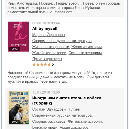
Рим, Амстердам, Прованс, Гейдельберг… Повезло тем городам
и местечкам, которые зажили в прозе Дины Рубиной
самостоятельной жизнью! Навек ост…
08.06.2018 09:44
All by myself
Марина Йоргенсен
,
современная русская литература
,
,
жизненные ценности
женские истории
текст
,
,
житейские истории
сильные женщины
яркие характеры
5
Наконец-то! Современные женщины могут всё! То, о чем их
предшественницы даже и мечтать не могли. Они догнали
мужчин в правах, перегнали в до…
15.01.2018 13:00
Иногда нам снятся старые собаки
(сборник)
Сослан Эдуардович Плиев
,
современная русская литература
,
,
сборник рассказов
житейские истории
текст
,
близкие люди
яркие характеры