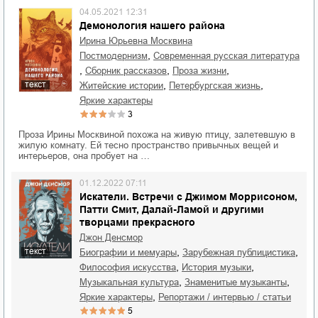
04.05.2021 12:31
Демонология нашего района
Ирина Юрьевна Москвина
,
постмодернизм
современная русская литература
,
,
,
сборник рассказов
проза жизни
текст
,
,
житейские истории
петербургская жизнь
яркие характеры
3
Проза Ирины Москвиной похожа на живую птицу, залетевшую в
жилую комнату. Ей тесно пространство привычных вещей и
интерьеров, она пробует на …
01.12.2022 07:11
Искатели. Встречи с Джимом Моррисоном,
Патти Смит, Далай-Ламой и другими
творцами прекрасного
Джон Денсмор
,
,
текст
биографии и мемуары
зарубежная публицистика
,
,
философия искусства
история музыки
,
,
музыкальная культура
знаменитые музыканты
,
яркие характеры
репортажи / интервью / статьи
5