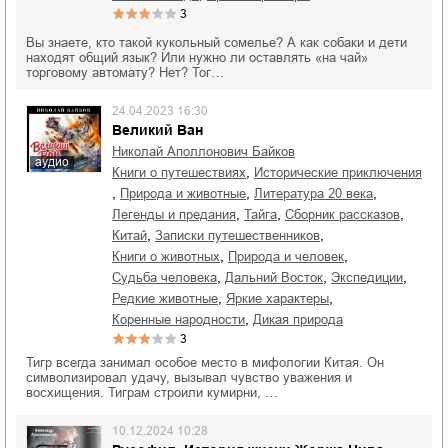
3
Вы знаете, кто такой кукольный сомелье? А как собаки и дети
находят общий язык? Или нужно ли оставлять «на чай»
торговому автомату? Нет? Тог…
24.04.2023 16:30
Великий Ван
Николай Аполлонович Байков
аудио
,
книги о путешествиях
исторические приключения
,
,
,
природа и животные
литература 20 века
,
,
,
легенды и предания
тайга
сборник рассказов
,
,
Китай
записки путешественников
,
,
книги о животных
природа и человек
,
,
,
судьба человека
Дальний Восток
экспедиции
,
,
редкие животные
яркие характеры
,
коренные народности
дикая природа
3
Тигр всегда занимал особое место в мифологии Китая. Он
символизировал удачу, вызывал чувство уважения и
восхищения. Тиграм строили кумирни, …
10.12.2024 10:28