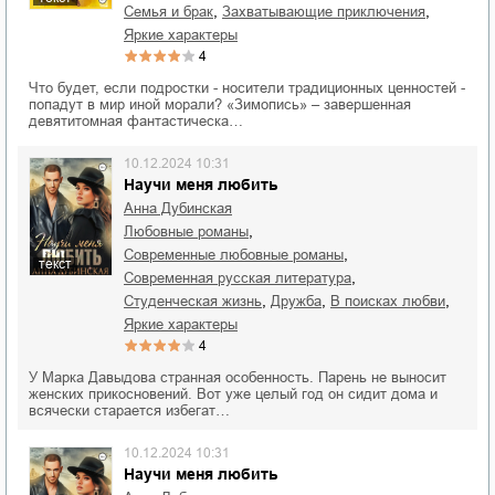
,
,
семья и брак
захватывающие приключения
яркие характеры
4
Что будет, если подростки - носители традиционных ценностей -
попадут в мир иной морали? «Зимопись» – завершенная
девятитомная фантастическа…
10.12.2024 10:31
Научи меня любить
Анна Дубинская
,
любовные романы
,
современные любовные романы
текст
,
современная русская литература
,
,
,
студенческая жизнь
дружба
в поисках любви
яркие характеры
4
У Марка Давыдова странная особенность. Парень не выносит
женских прикосновений. Вот уже целый год он сидит дома и
всячески старается избегат…
10.12.2024 10:31
Научи меня любить