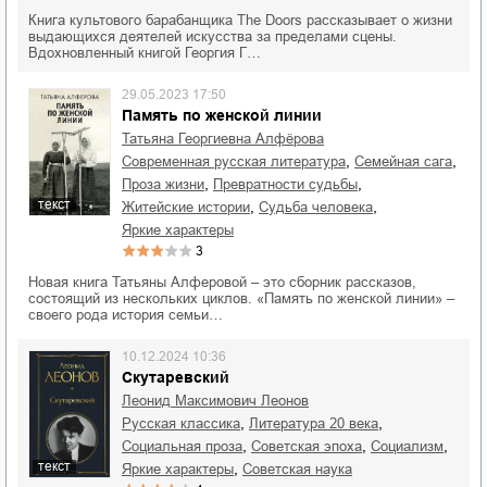
Книга культового барабанщика The Doors рассказывает о жизни
выдающихся деятелей искусства за пределами сцены.
Вдохновленный книгой Георгия Г…
29.05.2023 17:50
Память по женской линии
Татьяна Георгиевна Алфёрова
,
,
современная русская литература
семейная сага
,
,
проза жизни
превратности судьбы
текст
,
,
житейские истории
судьба человека
яркие характеры
3
Новая книга Татьяны Алферовой – это сборник рассказов,
состоящий из нескольких циклов. «Память по женской линии» –
своего рода история семьи…
10.12.2024 10:36
Скутаревский
Леонид Максимович Леонов
,
,
русская классика
литература 20 века
,
,
,
социальная проза
советская эпоха
социализм
текст
,
яркие характеры
советская наука