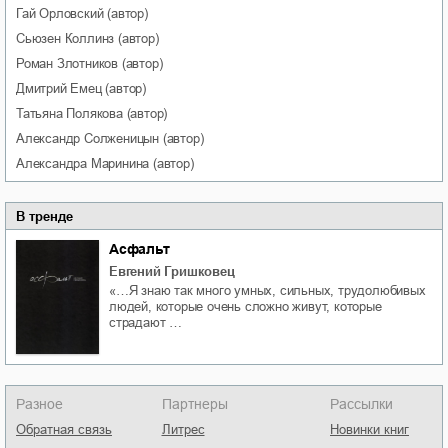
Гай
Орловский
(автор)
Сьюзен
Коллинз
(автор)
Роман
Злотников
(автор)
Дмитрий
Емец
(автор)
Татьяна
Полякова
(автор)
Александр
Солженицын
(автор)
Александра
Маринина
(автор)
В тренде
Асфальт
Евгений Гришковец
«…Я знаю так много умных, сильных, трудолюбивых
людей, которые очень сложно живут, которые
страдают …
Разное
Партнеры
Рассылки
Обратная связь
Литрес
Новинки книг