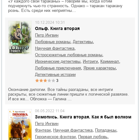
«У каждого свои тараканы» – говорим мы, когда хотим
подчеркнуть чью-то странность. Однако – таракан таракану
рознь. Есть среди них неприятны…
10.12.2024 10:31
Ольф. Книга вторая
Петр Ингвин
,
,
любовные романы
детективы
,
научная фантастика
текст
,
остросюжетные любовные романы
,
,
,
иронические детективы
интриги
криминал
,
,
любовные приключения
яркие характеры
детективные истории
3
Окончание дилогии. Все тайны разгаданы, все интриги
раскрыты, все сюжетные линии пришли к логической развязке.
И все же... Обложка — Галина …
06.05.2022 11:04
Зимопись. Книга вторая. Как я был волком
Петр Ингвин
,
,
,
фэнтези
научная фантастика
попаданцы
,
,
героическое фэнтези
первая любовь
текст