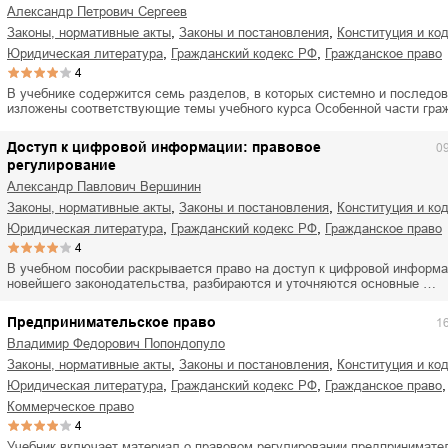
Александр Петрович Сергеев
,
,
законы, нормативные акты
законы и постановления
конституция и к
,
,
юридическая литература
гражданский кодекс РФ
гражданское право
4
В учебнике содержится семь разделов, в которых системно и последо
изложены соответствующие темы учебного курса Особенной части гр
Доступ к цифровой информации: правовое
0
регулирование
Александр Павлович Вершинин
,
,
законы, нормативные акты
законы и постановления
конституция и к
,
,
юридическая литература
гражданский кодекс РФ
гражданское право
4
В учебном пособии раскрывается право на доступ к цифровой информа
новейшего законодательства, разбираются и уточняются основные …
Предпринимательское право
1
Владимир Федорович Попондопуло
,
,
законы, нормативные акты
законы и постановления
конституция и к
,
,
,
юридическая литература
гражданский кодекс РФ
гражданское право
коммерческое право
4
Учебник включает материал о правовом регулировании предпринимате