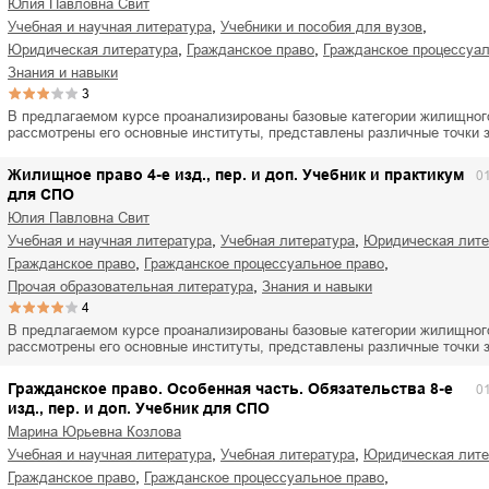
Юлия Павловна Свит
,
,
учебная и научная литература
учебники и пособия для вузов
,
,
юридическая литература
гражданское право
гражданское процессуа
знания и навыки
3
В предлагаемом курсе проанализированы базовые категории жилищног
рассмотрены его основные институты, представлены различные точки
Жилищное право 4-е изд., пер. и доп. Учебник и практикум
0
для СПО
Юлия Павловна Свит
,
,
учебная и научная литература
учебная литература
юридическая лит
,
,
гражданское право
гражданское процессуальное право
,
прочая образовательная литература
знания и навыки
4
В предлагаемом курсе проанализированы базовые категории жилищног
рассмотрены его основные институты, представлены различные точки
Гражданское право. Особенная часть. Обязательства 8-е
0
изд., пер. и доп. Учебник для СПО
Марина Юрьевна Козлова
,
,
учебная и научная литература
учебная литература
юридическая лит
,
,
гражданское право
гражданское процессуальное право