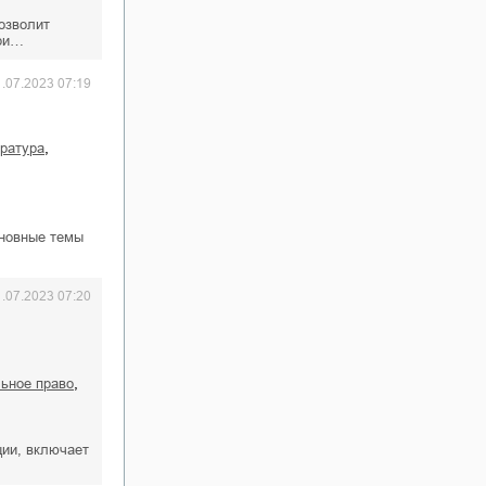
озволит
ори…
1.07.2023 07:19
,
ература
сновные темы
1.07.2023 07:20
,
льное право
ции, включает