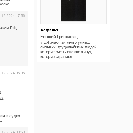
рческо…
6.12.2024 17:56
,
одексы РФ
Асфальт
Евгений Гришковец
«…Я знаю так много умных,
сильных, трудолюбивых людей,
которые очень сложно живут,
которые страдают …
2.12.2024 06:05
,
о
,
во
лам в судах
ы…
1.12.2024 09:59