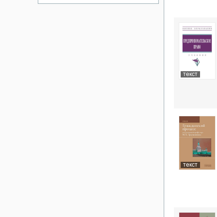
текст
текст