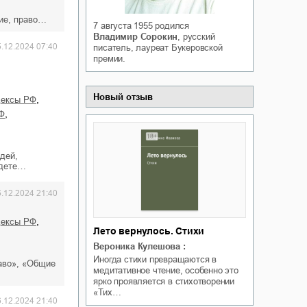
Белая ворона на факультете
ичный интерес
кие, право…
Теней
7 августа 1955
родился
Ольга Вечная
Владимир Сорокин
, русский
Оксана Гринберга
5.12.2024 07:40
писатель, лауреат Букеровской
премии.
Новый отзыв
,
одексы РФ
,
РФ
дей,
 дете…
6.12.2024 21:40
,
одексы РФ
Лето вернулось. Стихи
Вероника Кулешова
:
Иногда стихи превращаются в
аво», «Общие
медитативное чтение, особенно это
ярко проявляется в стихотворении
«Тих…
6.12.2024 21:40