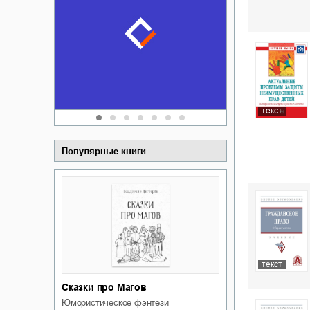
Забытая зем
пускай
о судьбе Ки
обл
а Алюшина
Сергей Никола
текст
Популярные книги
текст
Сказки про Магов
юмористическое фэнтези