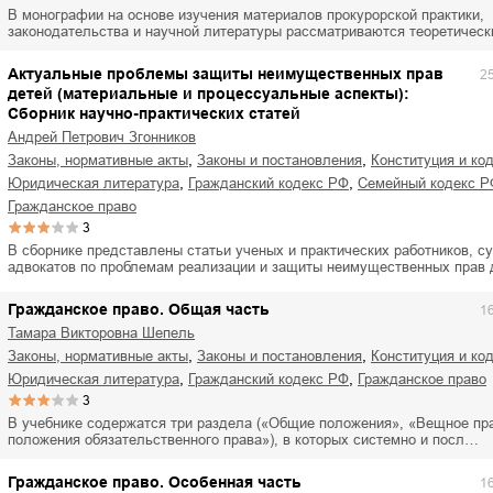
ля Новоросии:
Забытая земля Новоросии:
В монографии на основе изучения материалов прокурорской практики,
ровоградской
о судьбе Кировоградской
Л
законодательства и научной литературы рассматриваются теоретичес
асти
области
Актуальные проблемы защиты неимущественных прав
2
евич Сидоренко
Сергей Николаевич Сидоренко
детей (материальные и процессуальные аспекты):
Сборник научно-практических статей
Андрей Петрович Згонников
,
,
законы, нормативные акты
законы и постановления
конституция и к
,
,
юридическая литература
гражданский кодекс РФ
семейный кодекс 
гражданское право
3
В сборнике представлены статьи ученых и практических работников, су
адвокатов по проблемам реализации и защиты неимущественных прав
Гражданское право. Общая часть
1
Тамара Викторовна Шепель
,
,
законы, нормативные акты
законы и постановления
конституция и к
,
,
юридическая литература
гражданский кодекс РФ
гражданское право
3
В учебнике содержатся три раздела («Общие положения», «Вещное пр
положения обязательственного права»), в которых системно и посл…
Гражданское право. Особенная часть
1