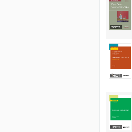
текст
текст
текст