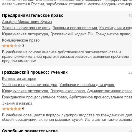
деятельности в России, зарубежных странах и международном комме
Предпринимательское право
1
Альфир Мисхатович Хужин
,
,
законы, нормативные акты
законы и постановления
конституция и к
,
,
,
юридическая литература
гражданский кодекс РФ
гражданское право
коммерческое право
3
В учебнике на основе анализа действующего законодательства и
правоприменительной практики рассматриваются основные проблемы
предпринимательс…
Гражданский процесс: Учебник
2
Коллектив авторов
,
,
учебная и научная литература
учебники и пособия для вузов
,
,
юридическая литература
гражданское право
административное прав
,
гражданское процессуальное право
арбитражное процессуальное пра
знания и навыки
5
В учебнике освещается порядок судопроизводства по гражданским де
общей юрисдикции, включая мировых судей. Излагаются также основ
Судебные доказательства
2