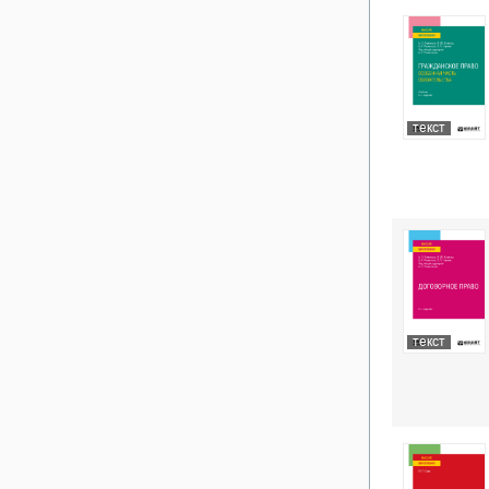
текст
текст