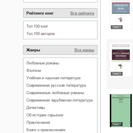
Рейтинги книг
Все рейтинги
Топ 100 книг
текст
Топ 100 авторов
Жанры
Все жанры
любовные романы
фэнтези
текст
учебная и научная литература
современная русская литература
современные любовные романы
современная зарубежная литература
детективы
об истории серьезно
приключения
текст
книги о приключениях