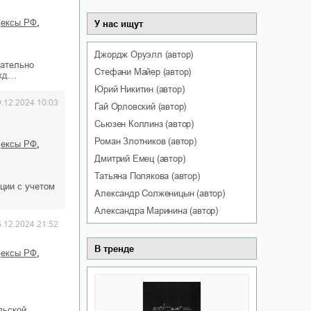
,
одексы РФ
У нас ищут
Джордж
Оруэлл
(автор)
вательно
Стефани
Майер
(автор)
ажд…
Юрий
Никитин
(автор)
9.12.2024 10:03
Гай
Орловский
(автор)
Сьюзен
Коллинз
(автор)
Роман
Злотников
(автор)
,
одексы РФ
Дмитрий
Емец
(автор)
Татьяна
Полякова
(автор)
ции с учетом
Александр
Солженицын
(автор)
Александра
Маринина
(автор)
6.12.2024 21:52
В тренде
,
одексы РФ
льской