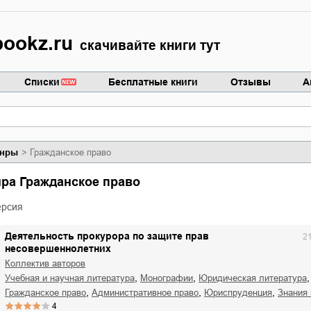
ookz.ru
скачивайте книги тут
Списки
Бесплатные книги
Отзывы
А
нры
Гражданское право
нра Гражданское право
ерсия
Деятельность прокурора по защите прав
2
несовершеннолетних
Коллектив авторов
,
,
,
учебная и научная литература
монографии
юридическая литература
,
,
,
гражданское право
административное право
юриспруденция
знания
4