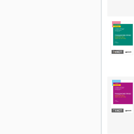
текст
текст