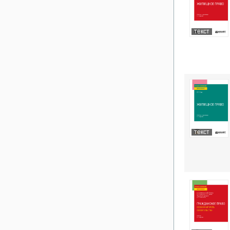
текст
текст