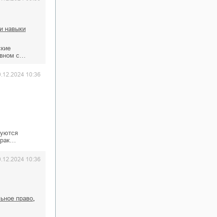
 и навыки
ские
ивном с…
0.12.2024 10:36
руются
прак…
0.12.2024 10:36
,
льное право