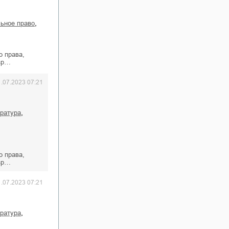
,
льное право
о права,
 зр…
1.07.2023 07:21
,
ература
о права,
 зр…
1.07.2023 07:21
,
ература