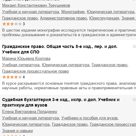
Михаил Константинович Треушников
,
,
,
учебная и научная литература
монографии
юридическая литература
,
,
,
гражданское право
административное право
юриспруденция
знания
3
В шестом издании монографии исследуются теоретические и практиче
проблемы доказывания и доказательств в гражданском и администрат
Гражданское право. Общая часть 5-е изд., пер. и доп.
1
Учебник для СПО
Марина Юрьевна Козлова
,
,
,
учебная литература
юридическая литература
гражданское право
гражданское процессуальное право
4
В курсе раскрываются основные понятия гражданского права, анализи
научные работы, нормативные правовые акты и правоприменительная 
Судебная бухгалтерия 3-е изд., испр. и доп. Учебник и
1
практикум для вузов
Елена Викторовна Попаденко
,
,
учебная и научная литература
учебники и пособия для вузов
,
,
юридическая литература
гражданское право
гражданское процессуа
знания и навыки