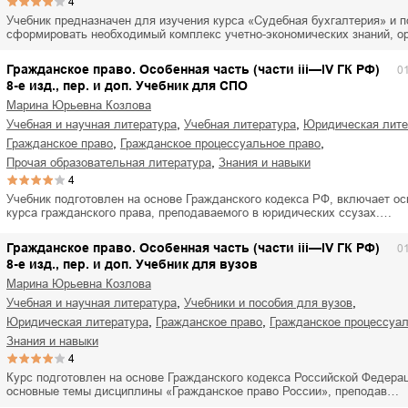
4
Учебник предназначен для изучения курса «Судебная бухгалтерия» и п
сформировать необходимый комплекс учетно-экономических знаний, 
Гражданское право. Особенная часть (части iii—IV ГК РФ)
0
8-е изд., пер. и доп. Учебник для СПО
Марина Юрьевна Козлова
,
,
учебная и научная литература
учебная литература
юридическая лит
,
,
гражданское право
гражданское процессуальное право
,
прочая образовательная литература
знания и навыки
4
Учебник подготовлен на основе Гражданского кодекса РФ, включает о
курса гражданского права, преподаваемого в юридических ссузах.…
Гражданское право. Особенная часть (части iii—IV ГК РФ)
0
8-е изд., пер. и доп. Учебник для вузов
Марина Юрьевна Козлова
,
,
учебная и научная литература
учебники и пособия для вузов
,
,
юридическая литература
гражданское право
гражданское процессуа
знания и навыки
4
Курс подготовлен на основе Гражданского кодекса Российской Федера
основные темы дисциплины «Гражданское право России», преподав…