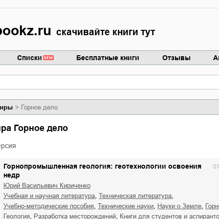
ookz.ru
скачивайте книги тут
Списки
Бесплатные книги
Отзывы
А
нры
Горное дело
нра Горное дело
ерсия
Горнопромышленная геология: геотехнологии освоения
0
недр
Юрий Васильевич Кириченко
,
,
учебная и научная литература
техническая литература
,
,
,
учебно-методические пособия
технические науки
науки о Земле
гор
,
,
геология
разработка месторождений
книги для студентов и аспирант