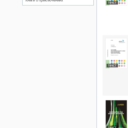
книги о приключениях
текст
текст
текст