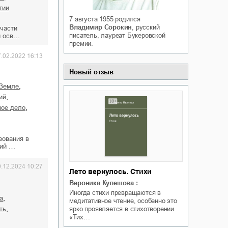
Белая ворона на факультете
гии
ичный интерес
Теней
7 августа 1955
родился
Ольга Вечная
Владимир Сорокин
, русский
 части
Оксана Гринберга
писатель, лауреат Букеровской
и осв…
премии.
7.02.2022 16:13
Новый отзыв
,
 Земле
,
ий
,
ное дело
зования в
вий …
0.12.2024 10:27
Лето вернулось. Стихи
Вероника Кулешова
:
Иногда стихи превращаются в
,
а
медитативное чтение, особенно это
,
ярко проявляется в стихотворении
ть
«Тих…