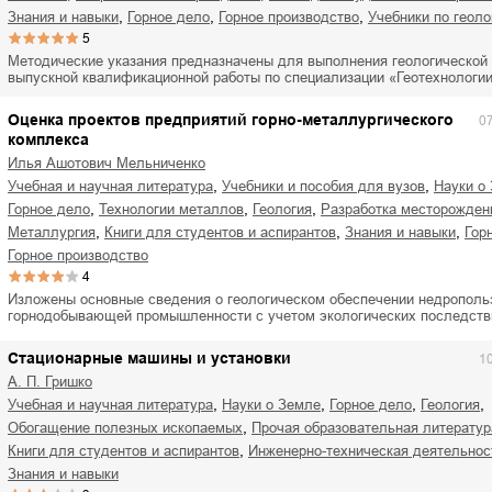
ля Новоросии:
Забытая земля Новоросии:
,
,
,
знания и навыки
горное дело
горное производство
учебники по геоло
ровоградской
о судьбе Кировоградской
Л
5
асти
области
Методические указания предназначены для выполнения геологической
евич Сидоренко
Сергей Николаевич Сидоренко
выпускной квалификационной работы по специализации «Геотехнологи
Оценка проектов предприятий горно-металлургического
0
комплекса
Илья Ашотович Мельниченко
,
,
учебная и научная литература
учебники и пособия для вузов
науки о
,
,
,
горное дело
технологии металлов
геология
разработка месторожден
,
,
,
металлургия
книги для студентов и аспирантов
знания и навыки
гор
горное производство
4
Изложены основные сведения о геологическом обеспечении недрополь
горнодобывающей промышленности с учетом экологических последст
Стационарные машины и установки
1
А. П. Гришко
,
,
,
,
учебная и научная литература
науки о Земле
горное дело
геология
,
обогащение полезных ископаемых
прочая образовательная литератур
,
книги для студентов и аспирантов
инженерно-техническая деятельнос
знания и навыки