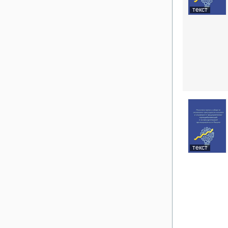
текст
текст