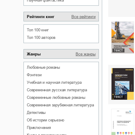
научная фантастика
Рейтинги книг
Все рейтинги
Топ 100 книг
Топ 100 авторов
текст
Жанры
Все жанры
любовные романы
фэнтези
учебная и научная литература
современная русская литература
текст
современные любовные романы
современная зарубежная литература
детективы
об истории серьезно
приключения