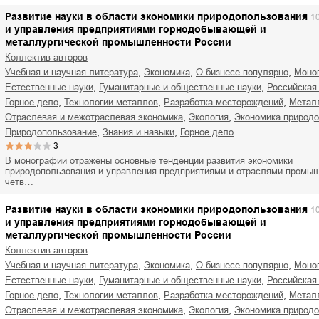
Развитие науки в области экономики природопользования
1
и управления предприятиями горнодобывающей и
металлургической промышленности России
Коллектив авторов
,
,
,
учебная и научная литература
экономика
о бизнесе популярно
мон
,
,
естественные науки
гуманитарные и общественные науки
российская
,
,
,
горное дело
технологии металлов
разработка месторождений
мета
,
,
отраслевая и межотраслевая экономика
экология
экономика природ
,
,
природопользование
знания и навыки
горное дело
3
В монографии отражены основные тенденции развития экономики
природопользования и управления предприятиями и отраслями промыш
четв…
Развитие науки в области экономики природопользования
1
и управления предприятиями горнодобывающей и
металлургической промышленности России
Коллектив авторов
,
,
,
учебная и научная литература
экономика
о бизнесе популярно
мон
,
,
естественные науки
гуманитарные и общественные науки
российская
,
,
,
горное дело
технологии металлов
разработка месторождений
мета
,
,
отраслевая и межотраслевая экономика
экология
экономика природ