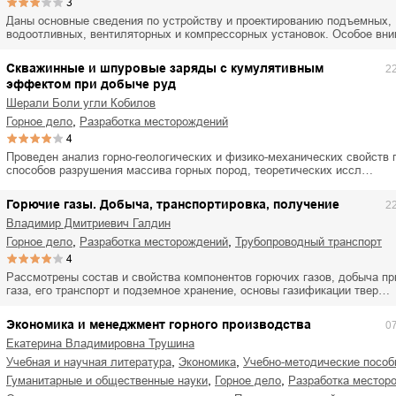
3
Даны основные сведения по устройству и проектированию подъемных,
водоотливных, вентиляторных и компрессорных установок. Особое вн
Скважинные и шпуровые заряды с кумулятивным
2
эффектом при добыче руд
Шерали Боли угли Кобилов
,
горное дело
разработка месторождений
4
Проведен анализ горно-геологических и физико-механических свойств 
способов разрушения массива горных пород, теоретических иссл…
Горючие газы. Добыча, транспортировка, получение
2
Владимир Дмитриевич Галдин
,
,
горное дело
разработка месторождений
трубопроводный транспорт
4
Рассмотрены состав и свойства компонентов горючих газов, добыча пр
газа, его транспорт и подземное хранение, основы газификации твер…
Экономика и менеджмент горного производства
0
Екатерина Владимировна Трушина
,
,
учебная и научная литература
экономика
учебно-методические пособ
,
,
гуманитарные и общественные науки
горное дело
разработка местор