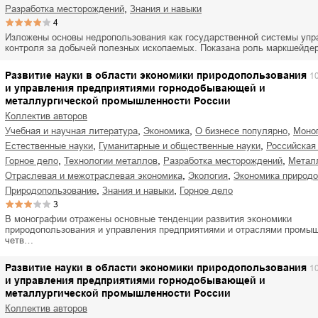
,
разработка месторождений
знания и навыки
4
Изложены основы недропользования как государственной системы упр
контроля за добычей полезных ископаемых. Показана роль маркшейд
Развитие науки в области экономики природопользования
1
и управления предприятиями горнодобывающей и
металлургической промышленности России
Коллектив авторов
,
,
,
учебная и научная литература
экономика
о бизнесе популярно
мон
,
,
естественные науки
гуманитарные и общественные науки
российская
,
,
,
горное дело
технологии металлов
разработка месторождений
мета
,
,
отраслевая и межотраслевая экономика
экология
экономика природ
,
,
природопользование
знания и навыки
горное дело
3
В монографии отражены основные тенденции развития экономики
природопользования и управления предприятиями и отраслями промыш
четв…
Развитие науки в области экономики природопользования
1
и управления предприятиями горнодобывающей и
металлургической промышленности России
Коллектив авторов