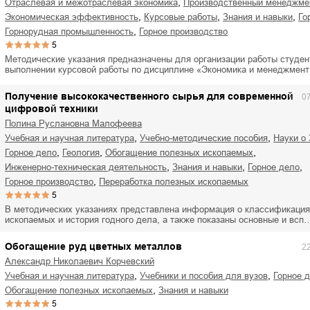
,
отраслевая и межотраслевая экономика
производственный менеджме
,
,
,
экономическая эффективность
курсовые работы
знания и навыки
г
,
горнорудная промышленность
горное производство
5
Методические указания предназначены для организации работы студен
выполнении курсовой работы по дисциплине «Экономика и менеджмен
Получение высококачественного сырья для современной
0
цифровой техники
Полина Руслановна Малофеева
,
,
учебная и научная литература
учебно-методические пособия
науки о
,
,
,
горное дело
геология
обогащение полезных ископаемых
,
,
,
инженерно-техническая деятельность
знания и навыки
горное дело
,
горное производство
переработка полезных ископаемых
5
В методических указаниях представлена информация о классификация
ископаемых и история годного дела, а также показаны основные и всп
Обогащение руд цветных металлов
2
Александр Николаевич Корчевский
,
,
учебная и научная литература
учебники и пособия для вузов
горное 
,
обогащение полезных ископаемых
знания и навыки
5