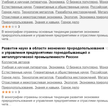
,
,
,
учебная и научная литература
экономика
о бизнесе популярно
мон
,
,
естественные науки
гуманитарные и общественные науки
российская
,
,
,
горное дело
технологии металлов
разработка месторождений
мета
,
,
отраслевая и межотраслевая экономика
экология
экономика природ
,
,
природопользование
знания и навыки
горное дело
3
В монографии отражены основные тенденции развития экономики
природопользования и управления предприятиями и отраслями промыш
четв…
Развитие науки в области экономики природопользования
1
и управления предприятиями горнодобывающей и
металлургической промышленности России
Коллектив авторов
,
,
,
учебная и научная литература
экономика
о бизнесе популярно
мон
,
,
естественные науки
гуманитарные и общественные науки
российская
,
,
,
горное дело
технологии металлов
разработка месторождений
мета
,
,
отраслевая и межотраслевая экономика
экология
экономика природ
,
,
природопользование
знания и навыки
горное дело
3
В монографии отражены основные тенденции развития экономики
природопользования и управления предприятиями и отраслями промыш
четв…