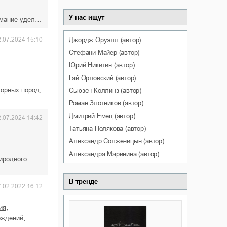
У нас ищут
имание удел…
Джордж
Оруэлл
(автор)
2.07.2024 15:10
Стефани
Майер
(автор)
Юрий
Никитин
(автор)
Гай
Орловский
(автор)
горных пород,
Сьюзен
Коллинз
(автор)
Роман
Злотников
(автор)
Дмитрий
Емец
(автор)
2.07.2024 14:42
Татьяна
Полякова
(автор)
Александр
Солженицын
(автор)
Александра
Маринина
(автор)
иродного
В тренде
7.02.2022 16:12
,
ия
,
ождений