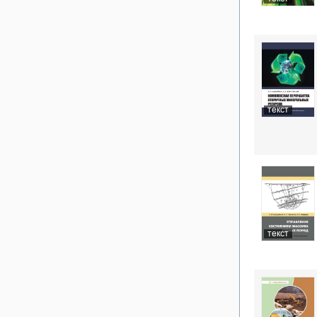
текст
текст