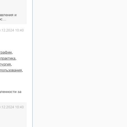
авления и
ерс…
0.12.2024 10:40
,
ографии
,
 практика
,
ллургия
,
опользования
ленности за
0.12.2024 10:40