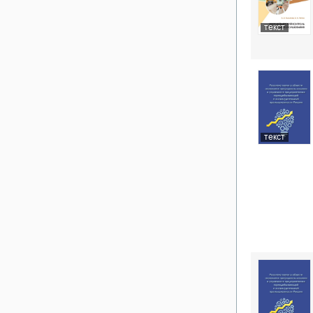
текст
текст