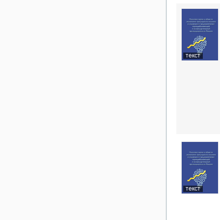
текст
текст