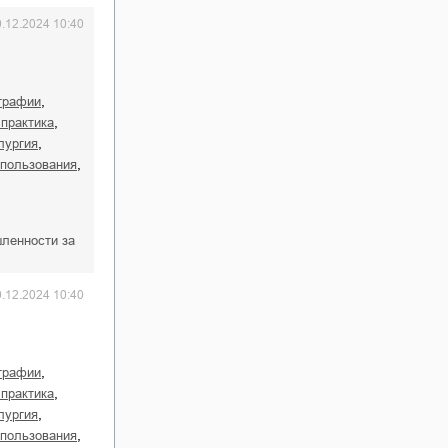
0.12.2024 10:40
,
ографии
,
 практика
,
ллургия
,
опользования
ленности за
0.12.2024 10:40
,
ографии
,
 практика
,
ллургия
,
опользования