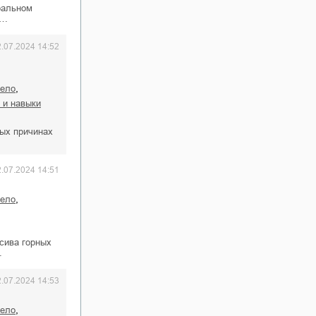
ральном
е…
2.07.2024 14:52
,
дело
я и навыки
ых причинах
…
2.07.2024 14:51
,
дело
сива горных
…
2.07.2024 14:53
,
дело