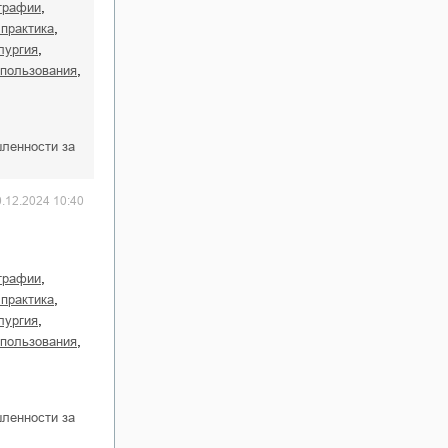
,
ографии
,
 практика
,
ллургия
,
опользования
ленности за
0.12.2024 10:40
,
ографии
,
 практика
,
ллургия
,
опользования
ленности за