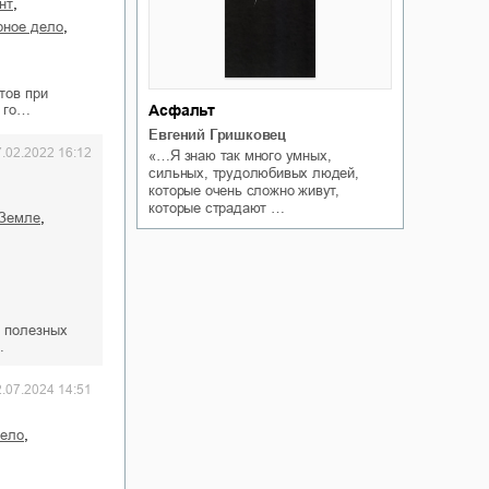
,
нт
,
орное дело
тов при
т го…
Асфальт
Евгений Гришковец
7.02.2022 16:12
«…Я знаю так много умных,
сильных, трудолюбивых людей,
которые очень сложно живут,
которые страдают …
,
 Земле
 полезных
…
2.07.2024 14:51
,
дело