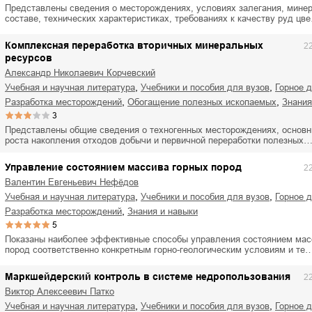
Представлены сведения о месторождениях, условиях залегания, мине
составе, технических характеристиках, требованиях к качеству руд цв
Комплексная переработка вторичных минеральных
2
ресурсов
Александр Николаевич Корчевский
,
,
учебная и научная литература
учебники и пособия для вузов
горное 
,
,
разработка месторождений
обогащение полезных ископаемых
знани
3
Представлены общие сведения о техногенных месторождениях, основн
роста накопления отходов добычи и первичной переработки полезных
Управление состоянием массива горных пород
2
Валентин Евгеньевич Нефёдов
,
,
учебная и научная литература
учебники и пособия для вузов
горное 
,
разработка месторождений
знания и навыки
5
Показаны наиболее эффективные способы управления состоянием мас
пород соответственно конкретным горно-геологическим условиям и те
Маркшейдерский контроль в системе недропользования
2
Виктор Алексеевич Патко
,
,
учебная и научная литература
учебники и пособия для вузов
горное 