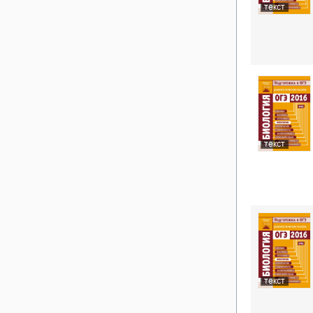
текст
текст
текст