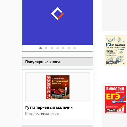
Забытая зем
пускай
о судьбе Ки
обл
а Алюшина
Сергей Никола
Популярные книги
текст
Гуттаперчевый мальчик
текст
классическая проза