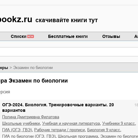
ookz.ru
скачивайте книги тут
Списки
Бесплатные книги
Отзывы
А
нры
Экзамен по биологии
нра Экзамен по биологии
ерсия
ОГЭ-2024. Биология. Тренировочные варианты. 20
1
вариантов
Полина Дмитриевна Филатова
,
,
,
школьные учебники
учебная и научная литература
учебники 9 класс
,
,
,
ГИА (ОГЭ, ГВЭ)
рабочие тетради / прописи
биология 9 класс
,
,
ГИА по биологии (ОГЭ, ГВЭ)
школьная программа
экзамен по биологи