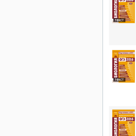
текст
текст