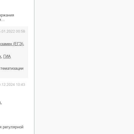
ержания
ии…
5.01.2022 00:58
,
кзамен (ЕГЭ)
,
я
ГИА
стематизации
0.12.2024 10:43
,
)
я регулярной