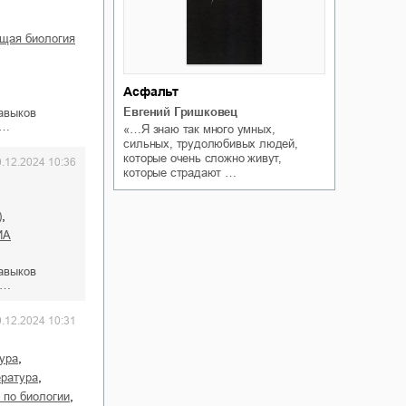
бщая биология
Асфальт
Евгений Гришковец
авыков
т…
«…Я знаю так много умных,
сильных, трудолюбивых людей,
которые очень сложно живут,
0.12.2024 10:36
которые страдают …
,
)
ИА
авыков
е…
0.12.2024 10:31
,
тура
,
ература
,
я по биологии