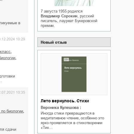
Белая ворона на факультете
ичный интерес
Теней
7 августа 1955
родился
Ольга Вечная
Владимир Сорокин
, русский
Оксана Гринберга
писатель, лауреат Букеровской
бликуемые в
премии.
0.12.2024 10:29
Новый отзыв
,
 класс
,
 биологии
дготовки
…
2.07.2021 10:35
Лето вернулось. Стихи
Вероника Кулешова
:
,
я по биологии
Иногда стихи превращаются в
медитативное чтение, особенно это
ярко проявляется в стихотворении
«Тих…
ля сдачи
…