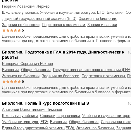
работы
Георгий Исаакович Лернер
,
,
,
,
школьные учебники
учебная и научная литература
ЕГЭ
биология
о
,
,
,
единый государственный экзамен (ЕГЭ)
экзамен по биологии
,
,
задания по биологии
подготовка к экзаменам
знания и навыки
5
Данное пособие предназначено для отработки практических умений и н
учащихся при подготовке к экзамену по биологии в 11 классе в форма
Биология. Подготовка к ГИА в 2014 году. Диагностические
1
работы
Валериан Сергеевич Рохлов
,
,
биология
общая биология
государственная итоговая аттестация (ГИА
,
,
,
экзамен по биологии
задания по биологии
подготовка к экзаменам
Г
5
Данное пособие предназначено для отработки практических умений и н
учащихся при подготовке к экзамену по биологии в 9 классе в формат
Биология. Полный курс подготовки к ЕГЭ
1
Анатолий Валентинович Пименов
,
,
школьные учебники
словари, справочники
учебная и научная литера
,
,
,
,
учебная литература
ЕГЭ
биология
общая биология
справочная лит
,
,
единый государственный экзамен (ЕГЭ)
экзамен по биологии
задани