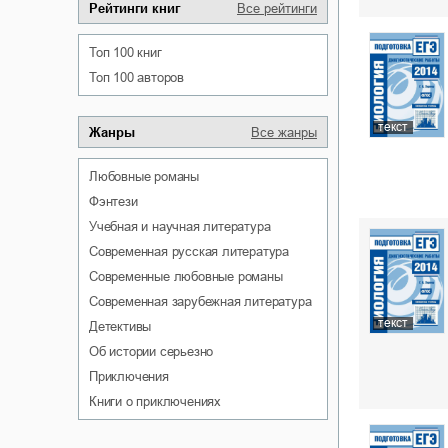
Рейтинги книг
Все рейтинги
Топ 100 книг
Топ 100 авторов
текст
Жанры
Все жанры
любовные романы
фэнтези
учебная и научная литература
современная русская литература
современные любовные романы
современная зарубежная литература
текст
детективы
об истории серьезно
приключения
книги о приключениях