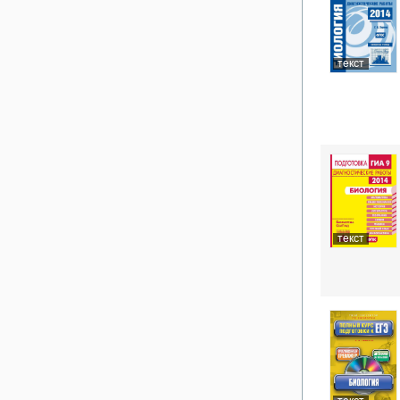
текст
текст