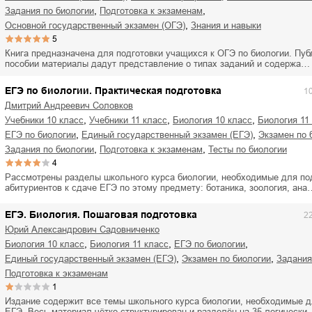
ля Новоросии:
Забытая земля Новоросии:
,
,
задания по биологии
подготовка к экзаменам
ровоградской
о судьбе Кировоградской
Л
,
основной государственный экзамен (ОГЭ)
знания и навыки
асти
области
5
евич Сидоренко
Сергей Николаевич Сидоренко
Книга предназначена для подготовки учащихся к ОГЭ по биологии. Пу
пособии материалы дадут представление о типах заданий и содержа…
ЕГЭ по биологии. Практическая подготовка
1
Дмитрий Андреевич Соловков
,
,
,
учебники 10 класс
учебники 11 класс
биология 10 класс
биология 11
,
,
ЕГЭ по биологии
единый государственный экзамен (ЕГЭ)
экзамен по
,
,
задания по биологии
подготовка к экзаменам
тесты по биологии
4
Рассмотрены разделы школьного курса биологии, необходимые для по
абитуриентов к сдаче ЕГЭ по этому предмету: ботаника, зоология, ана
ЕГЭ. Биология. Пошаговая подготовка
2
Юрий Александрович Садовниченко
,
,
,
биология 10 класс
биология 11 класс
ЕГЭ по биологии
,
,
единый государственный экзамен (ЕГЭ)
экзамен по биологии
задани
подготовка к экзаменам
1
Издание содержит все темы школьного курса биологии, необходимые д
ЕГЭ. Весь материал чётко структурирован и разделён на 35 логически