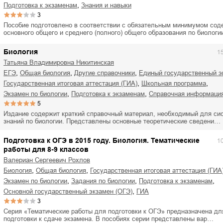
,
подготовка к экзаменам
знания и навыки
3
Пособие подготовлено в соответствии с обязательным минимумом сод
основного общего и среднего (полного) общего образования по биолог
Биология
1
Татьяна Владимировна Никитинская
,
,
,
ЕГЭ
общая биология
другие справочники
единый государственный э
,
,
государственная итоговая аттестация (ГИА)
школьная программа
,
,
экзамен по биологии
подготовка к экзаменам
справочная информаци
5
Издание содержит краткий справочный материал, необходимый для си
знаний по биологии. Представлены основные теоретические сведени…
Подготовка к ОГЭ в 2015 году. Биология. Тематические
1
работы для 8-9 классов
Валериан Сергеевич Рохлов
,
,
биология
общая биология
государственная итоговая аттестация (ГИА
,
,
,
экзамен по биологии
задания по биологии
подготовка к экзаменам
,
основной государственный экзамен (ОГЭ)
ГИА
3
Серия «Тематические работы для подготовки к ОГЭ» предназначена дл
подготовки к сдаче экзамена. В пособиях серии представлены вар…