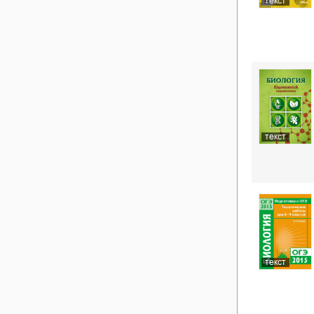
текст
текст
текст