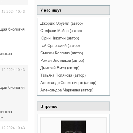
У нас ищут
0.12.2024 10:43
Джордж
Оруэлл
(автор)
бщая биология
Стефани
Майер
(автор)
Юрий
Никитин
(автор)
Гай
Орловский
(автор)
Сьюзен
Коллинз
(автор)
авыков
т…
Роман
Злотников
(автор)
Дмитрий
Емец
(автор)
0.12.2024 10:43
Татьяна
Полякова
(автор)
Александр
Солженицын
(автор)
бщая биология
Александра
Маринина
(автор)
В тренде
авыков
т…
0.12.2024 10:43