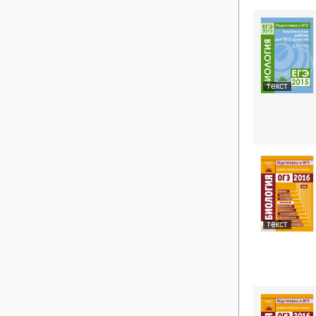
текст
текст