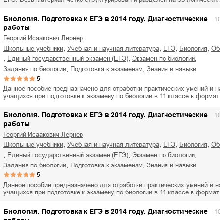
Биология. Подготовка к ЕГЭ в 2014 году. Диагностические
1
работы
Георгий Исаакович Лернер
,
,
,
,
школьные учебники
учебная и научная литература
ЕГЭ
биология
о
,
,
,
единый государственный экзамен (ЕГЭ)
экзамен по биологии
,
,
задания по биологии
подготовка к экзаменам
знания и навыки
5
Данное пособие предназначено для отработки практических умений и н
учащихся при подготовке к экзамену по биологии в 11 классе в форма
Биология. Подготовка к ЕГЭ в 2014 году. Диагностические
1
работы
Георгий Исаакович Лернер
,
,
,
,
школьные учебники
учебная и научная литература
ЕГЭ
биология
о
,
,
,
единый государственный экзамен (ЕГЭ)
экзамен по биологии
,
,
задания по биологии
подготовка к экзаменам
знания и навыки
5
Данное пособие предназначено для отработки практических умений и н
учащихся при подготовке к экзамену по биологии в 11 классе в форма
Биология. Подготовка к ЕГЭ в 2014 году. Диагностические
1