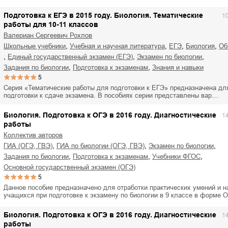
Подготовка к ЕГЭ в 2015 году. Биология. Тематические
1
работы для 10-11 классов
Валериан Сергеевич Рохлов
,
,
,
,
школьные учебники
учебная и научная литература
ЕГЭ
биология
о
,
,
,
единый государственный экзамен (ЕГЭ)
экзамен по биологии
,
,
задания по биологии
подготовка к экзаменам
знания и навыки
5
Серия «Тематические работы для подготовки к ЕГЭ» предназначена дл
подготовки к сдаче экзамена. В пособиях серии представлены вар…
Биология. Подготовка к ОГЭ в 2016 году. Диагностические
1
работы
Коллектив авторов
,
,
,
ГИА (ОГЭ, ГВЭ)
ГИА по биологии (ОГЭ, ГВЭ)
экзамен по биологии
,
,
,
задания по биологии
подготовка к экзаменам
учебники ФГОС
основной государственный экзамен (ОГЭ)
5
Данное пособие предназначено для отработки практических умений и н
учащихся при подготовке к экзамену по биологии в 9 классе в форме 
Биология. Подготовка к ОГЭ в 2016 году. Диагностические
1
работы