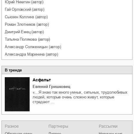
Юрий
Никитин
(автор)
Гай
Орловский
(автор)
Сьюзен
Коллинз
(автор)
Роман
Злотников
(автор)
Дмитрий
Емец
(автор)
Татьяна
Полякова
(автор)
Александр
Солженицын
(автор)
Александра
Маринина
(автор)
В тренде
Асфальт
Евгений Гришковец
«…Я знаю так много умных, сильных, трудолюбивых
людей, которые очень сложно живут, которые
страдают …
Разное
Партнеры
Рассылки
Обратная связь
Литрес
Новинки книг