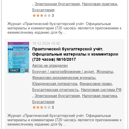
,
,
,
электронная бухгалтерия
налоговая практика
бухгалтерия
3
Журнал «Практический бухгалтерский учёт. Официальные
материалы и комментарии (720 часов)» является приложением к
ежемесячному изданию для бу…
10.12.2024 10:30
Практический бухгалтерский учёт.
Официальные материалы и комментарии
(720 часов) №10/2017
Автор не определен
текст
,
,
бухучет / налогообложение / аудит
журналы
,
финансово-экономические журналы
,
,
юридическая литература
финансовое право
,
бухгалтерская отчетность
налоговая система РФ
,
,
,
электронная бухгалтерия
налоговая практика
бухгалтерия
3
Журнал «Практический бухгалтерский учёт. Официальные
материалы и комментарии (720 часов)» является приложением к
ежемесячному изданию для бу…