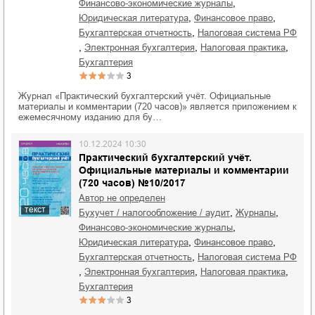
,
финансово-экономические журналы
,
,
юридическая литература
финансовое право
,
бухгалтерская отчетность
налоговая система РФ
,
,
,
электронная бухгалтерия
налоговая практика
бухгалтерия
3
Журнал «Практический бухгалтерский учёт. Официальные
материалы и комментарии (720 часов)» является приложением к
ежемесячному изданию для бу…
10.12.2024 10:30
Практический бухгалтерский учёт.
Официальные материалы и комментарии
(720 часов) №10/2017
Автор не определен
текст
,
,
бухучет / налогообложение / аудит
журналы
,
финансово-экономические журналы
,
,
юридическая литература
финансовое право
,
бухгалтерская отчетность
налоговая система РФ
,
,
,
электронная бухгалтерия
налоговая практика
бухгалтерия
3