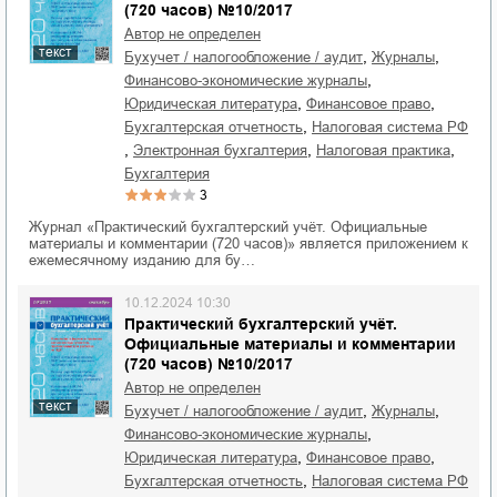
(720 часов) №10/2017
Автор не определен
текст
,
,
бухучет / налогообложение / аудит
журналы
,
финансово-экономические журналы
,
,
юридическая литература
финансовое право
,
бухгалтерская отчетность
налоговая система РФ
,
,
,
электронная бухгалтерия
налоговая практика
бухгалтерия
3
Журнал «Практический бухгалтерский учёт. Официальные
материалы и комментарии (720 часов)» является приложением к
ежемесячному изданию для бу…
10.12.2024 10:30
Практический бухгалтерский учёт.
Официальные материалы и комментарии
(720 часов) №10/2017
Автор не определен
текст
,
,
бухучет / налогообложение / аудит
журналы
,
финансово-экономические журналы
,
,
юридическая литература
финансовое право
,
бухгалтерская отчетность
налоговая система РФ