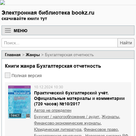
Электронная библиотека bookz.ru
скачивайте книги тут
МЕНЮ
Найти
Главная
Жанры
Бухгалтерская отчетность
Книги жанра Бухгалтерская отчетность
Полная версия
10.12.2024 10:30
Практический бухгалтерский учёт.
Официальные материалы и комментарии
(720 часов) №10/2017
Автор не определен
текст
,
,
бухучет / налогообложение / аудит
журналы
,
финансово-экономические журналы
,
,
юридическая литература
финансовое право
,
бухгалтерская отчетность
налоговая система РФ