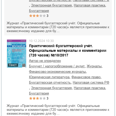
,
,
,
электронная бухгалтерия
налоговая практика
бухгалтерия
3
Журнал «Практический бухгалтерский учёт. Официальные
материалы и комментарии (720 часов)» является приложением к
ежемесячному изданию для бу…
10.12.2024 10:30
Практический бухгалтерский учёт.
Официальные материалы и комментарии
(720 часов) №10/2017
Автор не определен
текст
,
,
бухучет / налогообложение / аудит
журналы
,
финансово-экономические журналы
,
,
юридическая литература
финансовое право
,
бухгалтерская отчетность
налоговая система РФ
,
,
,
электронная бухгалтерия
налоговая практика
бухгалтерия
3
Журнал «Практический бухгалтерский учёт. Официальные
материалы и комментарии (720 часов)» является приложением к
ежемесячному изданию для бу…