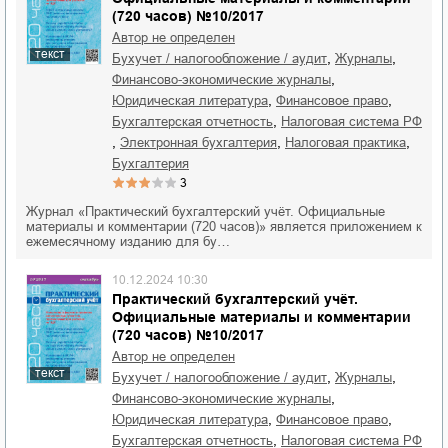
(720 часов) №10/2017
Автор не определен
текст
,
,
бухучет / налогообложение / аудит
журналы
,
финансово-экономические журналы
,
,
юридическая литература
финансовое право
,
бухгалтерская отчетность
налоговая система РФ
,
,
,
электронная бухгалтерия
налоговая практика
бухгалтерия
3
Журнал «Практический бухгалтерский учёт. Официальные
материалы и комментарии (720 часов)» является приложением к
ежемесячному изданию для бу…
10.12.2024 10:30
Практический бухгалтерский учёт.
Официальные материалы и комментарии
(720 часов) №10/2017
Автор не определен
текст
,
,
бухучет / налогообложение / аудит
журналы
,
финансово-экономические журналы
,
,
юридическая литература
финансовое право
,
бухгалтерская отчетность
налоговая система РФ