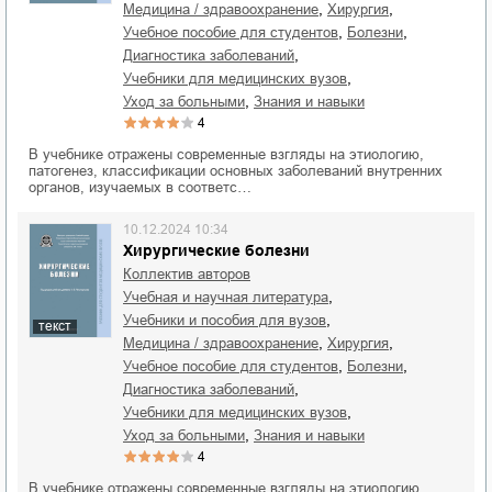
,
,
медицина / здравоохранение
хирургия
,
,
учебное пособие для студентов
болезни
,
диагностика заболеваний
,
учебники для медицинских вузов
,
уход за больными
знания и навыки
4
В учебнике отражены современные взгляды на этиологию,
патогенез, классификации основных заболеваний внутренних
органов, изучаемых в соответс…
10.12.2024 10:34
Хирургические болезни
Коллектив авторов
,
учебная и научная литература
,
учебники и пособия для вузов
текст
,
,
медицина / здравоохранение
хирургия
,
,
учебное пособие для студентов
болезни
,
диагностика заболеваний
,
учебники для медицинских вузов
,
уход за больными
знания и навыки
4
В учебнике отражены современные взгляды на этиологию,