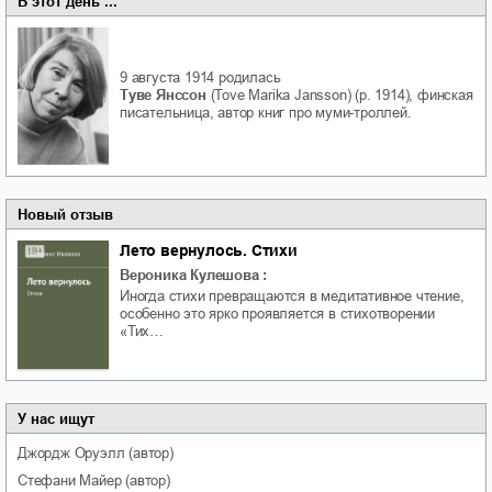
В этот день ...
9 августа 1914
родилась
Туве Янссон
(Tove Marika Jansson) (р. 1914), финская
писательница, автор книг про муми-троллей.
Новый отзыв
Лето вернулось. Стихи
Вероника Кулешова
:
Иногда стихи превращаются в медитативное чтение,
особенно это ярко проявляется в стихотворении
«Тих…
У нас ищут
Джордж
Оруэлл
(автор)
Стефани
Майер
(автор)