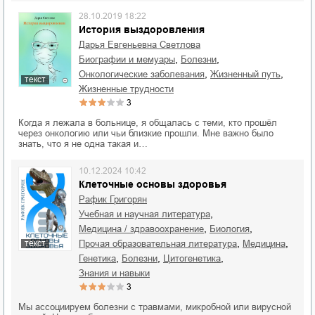
28.10.2019 18:22
История выздоровления
Дарья Евгеньевна Светлова
,
,
биографии и мемуары
болезни
,
,
онкологические заболевания
жизненный путь
текст
жизненные трудности
3
Когда я лежала в больнице, я общалась с теми, кто прошёл
через онкологию или чьи близкие прошли. Мне важно было
знать, что я не одна такая и…
10.12.2024 10:42
Клеточные основы здоровья
Рафик Григорян
,
учебная и научная литература
,
,
медицина / здравоохранение
биология
,
,
прочая образовательная литература
медицина
текст
,
,
,
генетика
болезни
цитогенетика
знания и навыки
3
Мы ассоциируем болезни с травмами, микробной или вирусной