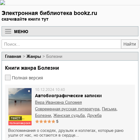
Электронная библиотека bookz.ru
скачивайте книги тут
МЕНЮ
Найти
Главная
Жанры
Болезни
Книги жанра Болезни
Полная версия
10.12.2024 10:40
Автобиографические записки
Вера Ивановна Соломея
,
,
современная русская литература
письма
,
,
болезни
женская судьба
дружба
текст
5
полная версия
Воспоминания о соседях, друзьях и коллегах, которые рано
ушли от нас, но остаются в сердце...