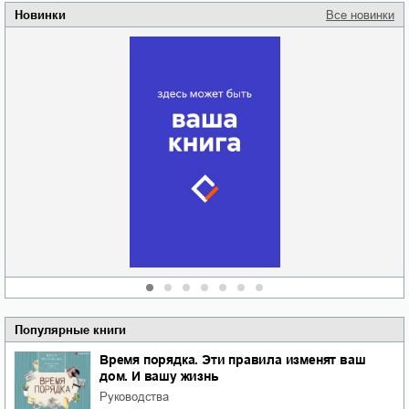
Новинки
Все новинки
Забытая земля
Новоросии: о
Руки моей не
судьбе
отпускай
Кировоградской
области
атьяна Александровна
Алюшина
Сергей Николаевич
Сидоренко
Популярные книги
Время порядка. Эти правила изменят ваш
дом. И вашу жизнь
руководства