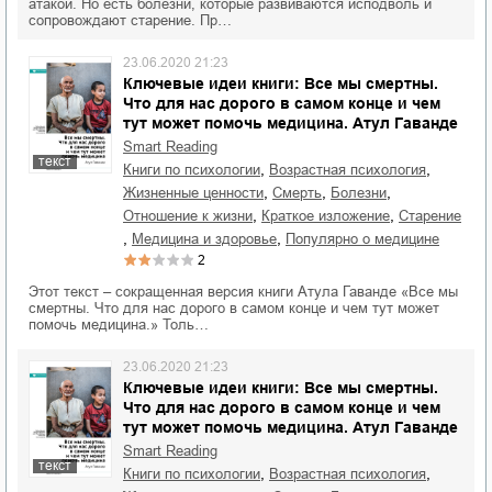
атакой. Но есть болезни, которые развиваются исподволь и
сопровождают старение. Пр…
23.06.2020 21:23
Ключевые идеи книги: Все мы смертны.
Что для нас дорого в самом конце и чем
тут может помочь медицина. Атул Гаванде
Smart Reading
текст
,
,
книги по психологии
возрастная психология
,
,
,
жизненные ценности
смерть
болезни
,
,
отношение к жизни
краткое изложение
старение
,
,
медицина и здоровье
популярно о медицине
2
Этот текст – сокращенная версия книги Атула Гаванде «Все мы
смертны. Что для нас дорого в самом конце и чем тут может
помочь медицина.» Толь…
23.06.2020 21:23
Ключевые идеи книги: Все мы смертны.
Что для нас дорого в самом конце и чем
тут может помочь медицина. Атул Гаванде
Smart Reading
текст
,
,
книги по психологии
возрастная психология