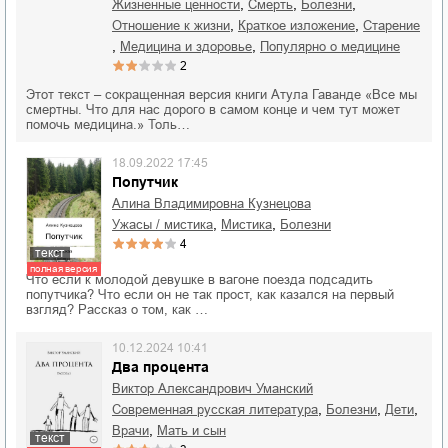
,
,
,
жизненные ценности
смерть
болезни
,
,
отношение к жизни
краткое изложение
старение
,
,
медицина и здоровье
популярно о медицине
2
Этот текст – сокращенная версия книги Атула Гаванде «Все мы
смертны. Что для нас дорого в самом конце и чем тут может
помочь медицина.» Толь…
18.09.2022 17:45
Попутчик
Алина Владимировна Кузнецова
,
,
ужасы / мистика
мистика
болезни
4
текст
полная версия
Что если к молодой девушке в вагоне поезда подсадить
попутчика? Что если он не так прост, как казался на первый
взгляд? Рассказ о том, как …
10.12.2024 10:41
Два процента
Виктор Александрович Уманский
,
,
,
современная русская литература
болезни
дети
,
врачи
мать и сын
текст