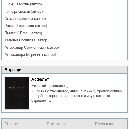
Юрий
Никитин
(автор)
Гай
Орловский
(автор)
Сьюзен
Коллинз
(автор)
Роман
Злотников
(автор)
Дмитрий
Емец
(автор)
Татьяна
Полякова
(автор)
Александр
Солженицын
(автор)
Александра
Маринина
(автор)
В тренде
Асфальт
Евгений Гришковец
«…Я знаю так много умных, сильных, трудолюбивых
людей, которые очень сложно живут, которые
страдают …
Разное
Партнеры
Рассылки