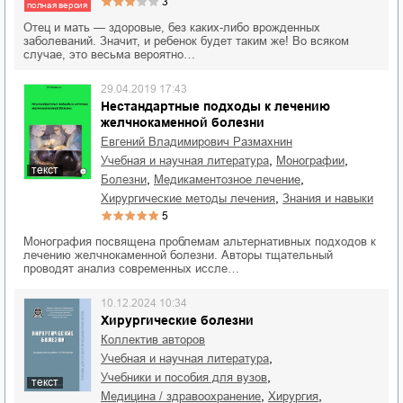
3
полная версия
Отец и мать — здоровые, без каких-либо врожденных
заболеваний. Значит, и ребенок будет таким же! Во всяком
случае, это весьма вероятно…
29.04.2019 17:43
Нестандартные подходы к лечению
желчнокаменной болезни
Евгений Владимирович Размахнин
,
,
учебная и научная литература
монографии
текст
,
,
болезни
медикаментозное лечение
,
хирургические методы лечения
знания и навыки
5
Монография посвящена проблемам альтернативных подходов к
лечению желчнокаменной болезни. Авторы тщательный
проводят анализ современных иссле…
10.12.2024 10:34
Хирургические болезни
Коллектив авторов
,
учебная и научная литература
,
учебники и пособия для вузов
текст
,
,
медицина / здравоохранение
хирургия