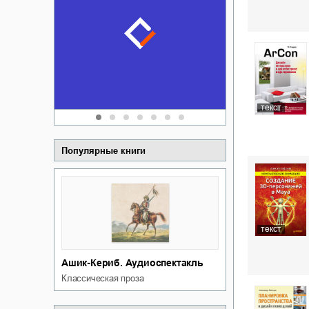
Забытая зем
пускай
о судьбе Ки
обл
а Алюшина
Сергей Никола
текст
Популярные книги
текст
Ашик-Кериб. Аудиоспектакль
классическая проза