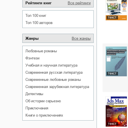
Рейтинги книг
Все рейтинги
Топ 100 книг
текст
Топ 100 авторов
Жанры
Все жанры
любовные романы
фэнтези
учебная и научная литература
современная русская литература
текст
современные любовные романы
современная зарубежная литература
детективы
об истории серьезно
приключения
книги о приключениях
текст