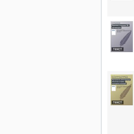
текст
текст