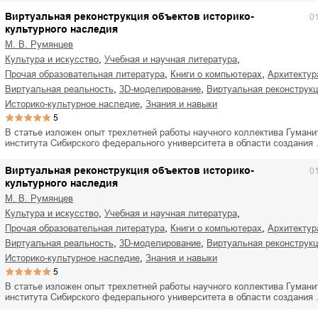
Виртуальная реконструкция объектов историко-
0
культурного наследия
М. В. Румянцев
,
,
культура и искусство
учебная и научная литература
,
,
прочая образовательная литература
книги о компьютерах
архитектур
,
,
виртуальная реальность
3D-моделирование
виртуальная реконструк
,
историко-культурное наследие
знания и навыки
5
В статье изложен опыт трехлетней работы научного коллектива Гумани
института Сибирского федерального университета в области создания
Виртуальная реконструкция объектов историко-
0
культурного наследия
М. В. Румянцев
,
,
культура и искусство
учебная и научная литература
,
,
прочая образовательная литература
книги о компьютерах
архитектур
,
,
виртуальная реальность
3D-моделирование
виртуальная реконструк
,
историко-культурное наследие
знания и навыки
5
В статье изложен опыт трехлетней работы научного коллектива Гумани
института Сибирского федерального университета в области создания