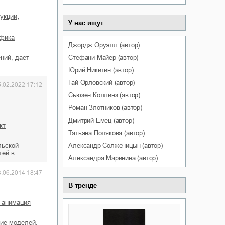
,
рукции
У нас ищут
афика
Джордж
Оруэлл
(автор)
Стефани
Майер
(автор)
ний, дает
…
Юрий
Никитин
(автор)
Гай
Орловский
(автор)
5.02.2022 17:12
Сьюзен
Коллинз
(автор)
Роман
Злотников
(автор)
Дмитрий
Емец
(автор)
кт
Татьяна
Полякова
(автор)
Александр
Солженицын
(автор)
льской
стей в…
Александра
Маринина
(автор)
3.06.2014 18:47
В тренде
 анимация
ие моделей,