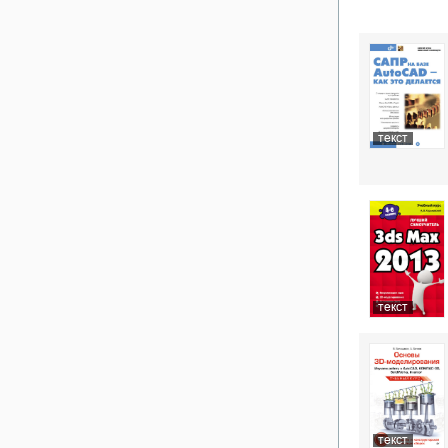
текст
текст
текст