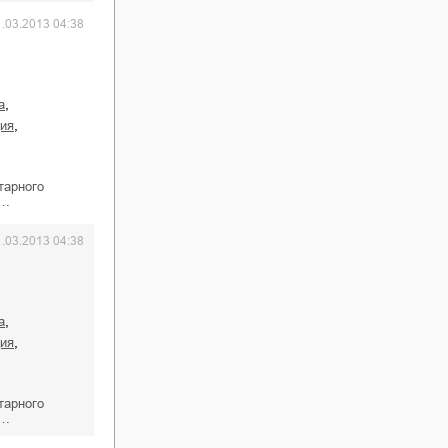
1.03.2013 04:38
,
а
,
ция
тарного
 …
1.03.2013 04:38
,
а
,
ция
тарного
 …