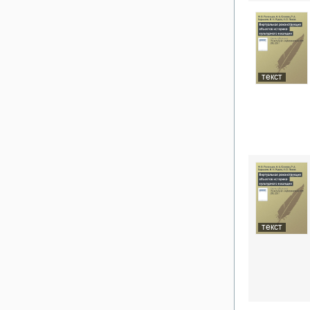
текст
текст