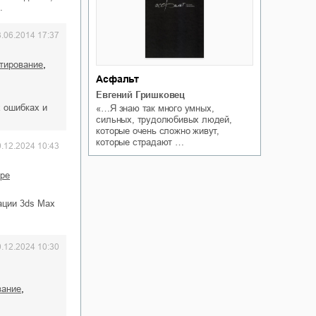
…
3.06.2014 17:37
,
ктирование
Асфальт
Евгений Гришковец
х ошибках и
«…Я знаю так много умных,
сильных, трудолюбивых людей,
которые очень сложно живут,
которые страдают …
0.12.2024 10:43
ере
ации 3ds Мах
0.12.2024 10:30
,
вание