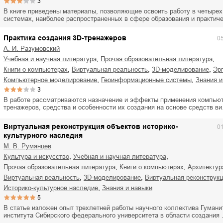
3
В книге приведены материалы, позволяющие освоить работу в четыре
cистемах, наиболее распространенных в сфере образования и практи
Практика создания 3D-тренажеров
0
А. И. Разумовский
,
,
учебная и научная литература
прочая образовательная литература
,
,
,
книги о компьютерах
виртуальная реальность
3D-моделирование
э
,
,
компьютерное моделирование
геоинформационные системы
знания 
3
В работе рассматриваются назначение и эффекты применения компью
тренажеров, средства и особенности их создания на основе средств в
Виртуальная реконструкция объектов историко-
0
культурного наследия
М. В. Румянцев
,
,
культура и искусство
учебная и научная литература
,
,
прочая образовательная литература
книги о компьютерах
архитектур
,
,
виртуальная реальность
3D-моделирование
виртуальная реконструк
,
историко-культурное наследие
знания и навыки
5
В статье изложен опыт трехлетней работы научного коллектива Гумани
института Сибирского федерального университета в области создания