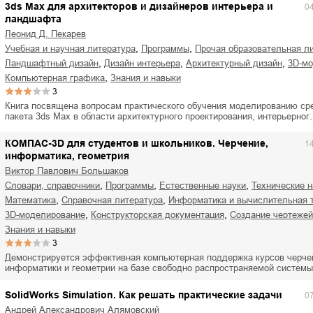
3ds Max для архитекторов и дизайнеров интерьера и
0
ландшафта
Леонид Д. Пекарев
,
,
учебная и научная литература
программы
прочая образовательная л
,
,
,
ландшафтный дизайн
дизайн интерьера
архитектурный дизайн
3D-м
,
компьютерная графика
знания и навыки
3
Книга посвящена вопросам практического обучения моделированию ср
пакета 3ds Max в области архитектурного проектирования, интерьерно
КОМПАС-3D для студентов и школьников. Черчение,
1
информатика, геометрия
Виктор Павлович Большаков
,
,
,
словари, справочники
программы
естественные науки
технические 
,
,
математика
справочная литература
информатика и вычислительная 
,
,
3D-моделирование
конструкторская документация
создание чертежей
знания и навыки
3
Демонстрируется эффективная компьютерная поддержка курсов черче
информатики и геометрии на базе свободно распространяемой сист
SolidWorks Simulation. Как решать практические задачи
0
Андрей Александрович Алямовский