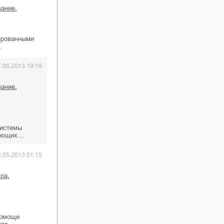
,
вание
ированными
…
7.05.2013 19:19
,
вание
системы
вующих…
8.05.2013 01:15
,
ура
помощи