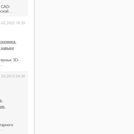
х САD-
ческой…
5.02.2022 16:35
,
ргономика
и навыки
терных 3D-
и…
1.03.2013 04:38
,
а
,
ция
тарного
 …