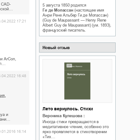
х САD-
Белая ворона на факультете
5 августа 1850
родился
ичный интерес
ческой…
Теней
Ги де Мопассан
(настоящее имя
Анри Рене Альбер Ги де Мопассан)
Ольга Вечная
Оксана Гринберга
(Guy de Maupassant — Henry Rene
3.04.2022 17:21
Albert Guy de Maupassant) (ум. 1893),
французский писатель.
Новый отзыв
и ArCon,
мл…
3.04.2022 16:48
,
ция
Лето вернулось. Стихи
ya и
Вероника Кулешова
:
вани…
Иногда стихи превращаются в
медитативное чтение, особенно это
ярко проявляется в стихотворении
9.01.2016 16:14
«Тих…