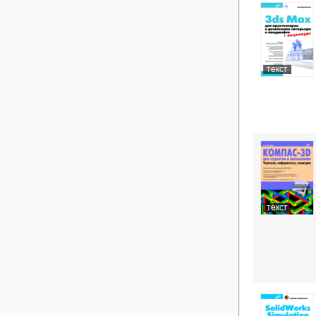
текст
текст