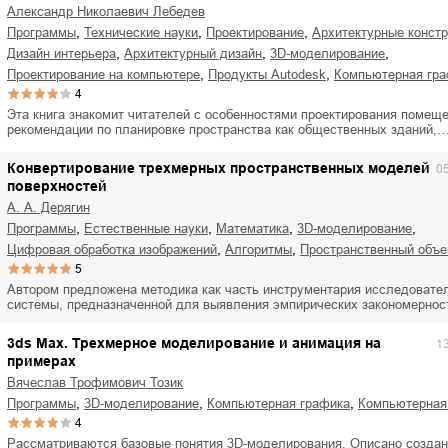
Александр Николаевич Лебедев
,
,
,
программы
технические науки
проектирование
архитектурные конст
,
,
,
дизайн интерьера
архитектурный дизайн
3D-моделирование
,
,
проектирование на компьютере
продукты Autodesk
компьютерная гр
4
Эта книга знакомит читателей с особенностями проектирования помеще
рекомендации по планировке пространства как общественных зданий,
Конвертирование трехмерных пространственных моделей
0
поверхностей
А. А. Дерягин
,
,
,
,
программы
естественные науки
математика
3D-моделирование
,
,
цифровая обработка изображений
алгоритмы
пространственный объе
5
Автором предложена методика как часть инструментария исследовате
системы, предназначенной для выявления эмпирических закономерно
3ds Max. Трехмерное моделирование и анимация на
1
примерах
Вячеслав Трофимович Тозик
,
,
,
программы
3D-моделирование
компьютерная графика
компьютерная
4
Рассматриваются базовые понятия 3D-моделирования. Описано создан