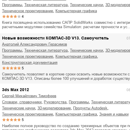
,
,
,
программы
техническая литература
технические науки
3D-моделиро
,
техническое проектирование
компьютерная графика
4
Книга посвящена использованию САПР SolidWorks совместно с интегр
расчетными модулями семейства Simulation: расчетам прочности и ус
Новые возможности КОМПАС-3D V13. Самоучитель
0
Анатолий Александрович Герасимов
,
,
,
программы
техническая литература
технические науки
3D-моделиро
,
,
техническое проектирование
компьютерная графика
конструкторская документация
5
Самоучитель позволяет в короткие сроки освоить новые возможности 
КОМПАС-3D V13. Описаны более 100 улучшений и доработок сущест
3ds Max 2012
0
Сергей Михайлович Тимофеев
,
,
,
словари, справочники
руководства
программы
техническая литерат
,
,
,
технические науки
3D-моделирование
продукты Autodesk
,
,
техническое проектирование
компьютерная графика
знания и навыки
5
Наиболее полное руководство по созданию трехмерных объектов при 