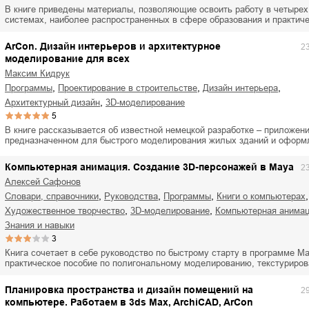
ля Новоросии:
Забытая земля Новоросии:
В книге приведены материалы, позволяющие освоить работу в четыре
ровоградской
о судьбе Кировоградской
Л
cистемах, наиболее распространенных в сфере образования и практи
асти
области
ArCon. Дизайн интерьеров и архитектурное
2
евич Сидоренко
Сергей Николаевич Сидоренко
моделирование для всех
Максим Кидрук
,
,
,
программы
проектирование в строительстве
дизайн интерьера
,
архитектурный дизайн
3D-моделирование
5
В книге рассказывается об известной немецкой разработке – приложени
предназначенном для быстрого моделирования жилых зданий и офор
Компьютерная анимация. Создание 3D-персонажей в Maya
2
Алексей Сафонов
,
,
,
,
словари, справочники
руководства
программы
книги о компьютерах
,
,
художественное творчество
3D-моделирование
компьютерная анима
знания и навыки
3
Книга сочетает в себе руководство по быстрому старту в программе Ma
практическое пособие по полигональному моделированию, текстуриро
Планировка пространства и дизайн помещений на
2
компьютере. Работаем в 3ds Max, ArchiCAD, ArCon