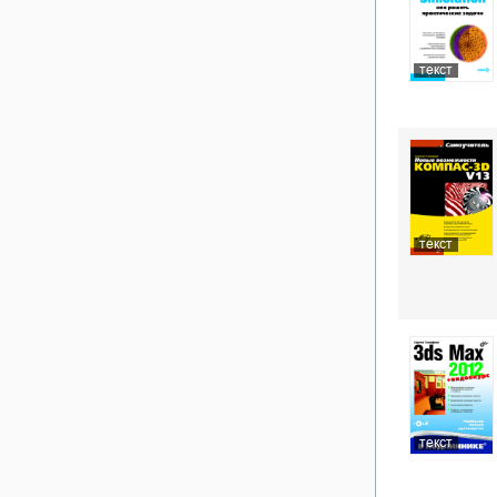
текст
текст
текст