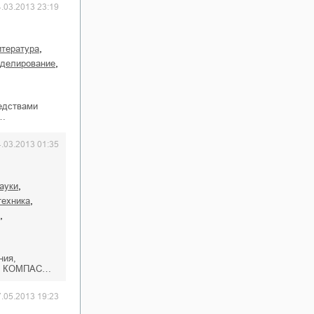
4.03.2013 23:19
,
итература
,
оделирование
едствами
г…
4.03.2013 01:35
,
науки
,
техника
,
ния,
емы КОМПАС…
7.05.2013 19:23