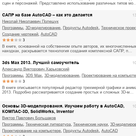
сцен и персонажей. Представлено использование различных типов мо
САПР на базе AutoCAD – как это делается
1
Николай Николаевич Полещук
,
,
,
программы
3D-моделирование
продукты Autodesk
техническое прое
,
создание чертежей
AutoCAD
3
В книге, основанной на собственном опыте авторов, их многочисленны
находках, раскрывается технология создания комплексной САПР, п…
3ds Max 2013. Лучший самоучитель
1
Александр Викторович Харьковский
,
,
,
программы
3DS Max
3D-моделирование
проектирование на компьют
3
В книге описывается популярный редактор трехмерной графики и аним
2013. Подробно рассматривается создание простых и сложных 3D-м…
Основы 3D-моделирования. Изучаем работу в AutoCAD,
1
КОМПАС-3D, SolidWorks, Inventor
Виктор Павлович Большаков
,
,
,
программы
техническая литература
технические науки
3D-моделиро
,
,
проектирование на компьютере
продукты Autodesk
AutoCAD