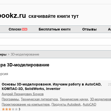
ookz.ru
скачивайте книги тут
Списки
Бесплатные книги
Отзывы
А
нры
3D-моделирование
анра 3D-моделирование
ерсия
Основы 3D-моделирования. Изучаем работу в AutoCAD,
2
КОМПАС-3D, SolidWorks, Inventor
Андрей Леонидович Бочков
,
,
,
программы
техническая литература
технические науки
3D-моделиро
,
,
проектирование на компьютере
продукты Autodesk
AutoCAD
3