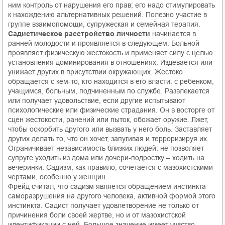
ним контроль от нарушения его прав; его надо стимулировать
к нахождению альтернативных решений. Полезно участие в
группе взаимопомощи, супружеская и семейная терапия.
Садистическое расстройство личности
начинается в
ранней молодости и проявляется в следующем. Больной
проявляет физическую жестокость и применяет силу с целью
установления доминирования в отношениях. Издевается или
унижает других в присутствии окружающих. Жестоко
обращается с кем-то, кто находится в его власти: с ребенком,
учащимся, больным, подчиненным по службе. Развлекается
или получает удовольствие, если другие испытывают
психологические или физические страдания. Он в восторге от
сцен жестокости, ранений или пыток, обожает оружие. Лжет,
чтобы оскорбить другого или вызвать у него боль. Заставляет
других делать то, что он хочет, запугивая и терроризируя их.
Ограничивает независимость близких людей: не позволяет
супруге уходить из дома или дочери-подростку – ходить на
вечеринки. Садизм, как правило, сочетается с мазохистскими
чертами, особенно у женщин.
Фрейд считал, что садизм является обращением инстинкта
саморазрушения на другого человека, активной формой этого
инстинкта. Садист получает удовлетворение не только от
причинения боли своей жертве, но и от мазохистской
идентификации с ней. Большое значение имеет чувство