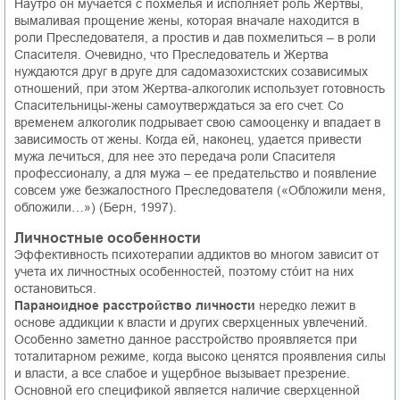
Наутро он мучается с похмелья и исполняет роль Жертвы,
вымаливая прощение жены, которая вначале находится в
роли Преследователя, а простив и дав похмелиться – в роли
Спасителя. Очевидно, что Преследователь и Жертва
нуждаются друг в друге для садомазохистских созависимых
отношений, при этом Жертва-алкоголик использует готовность
Спасительницы-жены самоутверждаться за его счет. Со
временем алкоголик подрывает свою самооценку и впадает в
зависимость от жены. Когда ей, наконец, удается привести
мужа лечиться, для нее это передача роли Спасителя
профессионалу, а для мужа – ее предательство и появление
совсем уже безжалостного Преследователя («Обложили меня,
обложили…») (Берн, 1997).
Личностные особенности
Эффективность психотерапии аддиктов во многом зависит от
учета их личностных особенностей, поэтому стóит на них
остановиться.
Параноидное расстройство личности
нередко лежит в
основе аддикции к власти и других сверхценных увлечений.
Особенно заметно данное расстройство проявляется при
тоталитарном режиме, когда высоко ценятся проявления силы
и власти, а все слабое и ущербное вызывает презрение.
Основной его спецификой является наличие сверхценной