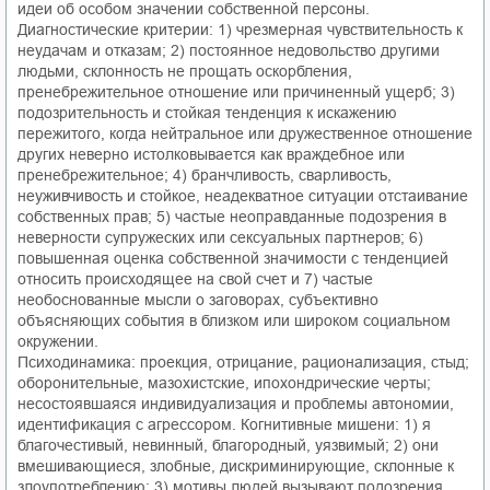
идеи об особом значении собственной персоны.
Диагностические критерии: 1) чрезмерная чувствительность к
неудачам и отказам; 2) постоянное недовольство другими
людьми, склонность не прощать оскорбления,
пренебрежительное отношение или причиненный ущерб; 3)
подозрительность и стойкая тенденция к искажению
пережитого, когда нейтральное или дружественное отношение
других неверно истолковывается как враждебное или
пренебрежительное; 4) бранчливость, сварливость,
неуживчивость и стойкое, неадекватное ситуации отстаивание
собственных прав; 5) частые неоправданные подозрения в
неверности супружеских или сексуальных партнеров; 6)
повышенная оценка собственной значимости с тенденцией
относить происходящее на свой счет и 7) частые
необоснованные мысли о заговорах, субъективно
объясняющих события в близком или широком социальном
окружении.
Психодинамика: проекция, отрицание, рационализация, стыд;
оборонительные, мазохистские, ипохондрические черты;
несостоявшаяся индивидуализация и проблемы автономии,
идентификация с агрессором. Когнитивные мишени: 1) я
благочестивый, невинный, благородный, уязвимый; 2) они
вмешивающиеся, злобные, дискриминирующие, склонные к
злоупотреблению; 3) мотивы людей вызывают подозрения,