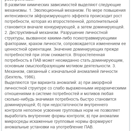
В развитии химических зависимостей выделяют следующие
механизмы. 1. Эволюционный механизм. По мере повышения
интенсивности эйфоризирующего эффекта происходит рост
потребности, которая из второстепенной, дополнительной
становится вначале конкурирующей, а затем доминирующей.
2. Деструктивный механизм. Разрушение личностной
структуры, вызванное какими-либо психотравмирующими
факторами, крахом личности, сопровождается изменением ее
ценностной ориентации. Значение доминирующих прежде
потребностей при этом снижается. Второстепенная
потребность в ПАВ может неожиданно стать доминирующим,
основным смыслообразующим мотивом деятельности. 3.
Механизм, связанный с изначальной аномалией личности
(Бехтель, 1986).
Выделяются три варианта аномалий: а) при аморфной
личностной структуре со слабо выраженными иерархическими
отношениями в системе потребностей и мотивов любая
сколько-нибудь значимая потребность быстро становится
доминирующей; б) при недостаточности внутреннего
контроля неполное усвоение групповых норм не позволяет
выработать внутренние формы контроля; в) при аномалии
микросреды искаженные групповые нормы формируют
аномальные установки на употребление ПАВ.