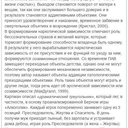
жизни счастья»). Выходом становится поворот от матери к
вещам, так как они заслуживают большего доверия и в
результате становятся аддиктивными объектами. Они
приносят удовлетворение и наказание, временное забвение в
смертельных объятиях и возрождение (Кристал, 2000).
В формировании наркотической зависимости отмечают роль
бессознательных страхов и желаний матери, которые
тормозят формирование способности младенца быть одному.
В результате у него вырабатывается наркотическая
зависимость от ее присутствия и ее функций по уходу за ним,
формируются
созависимые
отношения. Со временем ПАВ
замещают переходные объекты детства, однако они не могут
обеспечить формирования механизмов независимости,
поэтому автор называет объекты аддикции патологическими
преходящими объектами. Роль таких объектов могут играть и
другие люди, тогда речь идет об эротической зависимости или
созависимости (МакДугалл, 1999).
Карпман описал
«драматический треугольник»,
который лег, в
частности, в основу проанализированной Берном игры
«Алкоголик». Каждый игрок попеременно занимает одну из 3
позиций: Преследователь, Жертва и Спаситель. В день
получки муж приходит пьяный, без зарплаты и устраивает
дома дебош, играя роль Преследователя (а жена – Жертвы).