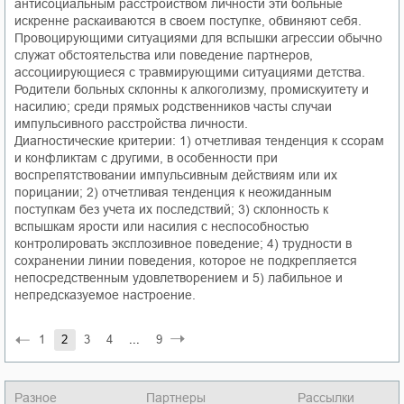
антисоциальным расстройством личности эти больные
искренне раскаиваются в своем поступке, обвиняют себя.
Провоцирующими ситуациями для вспышки агрессии обычно
служат обстоятельства или поведение партнеров,
ассоциирующиеся с травмирующими ситуациями детства.
Родители больных склонны к алкоголизму, промискуитету и
насилию; среди прямых родственников часты случаи
импульсивного расстройства личности.
Диагностические критерии: 1) отчетливая тенденция к ссорам
и конфликтам с другими, в особенности при
воспрепятствовании импульсивным действиям или их
порицании; 2) отчетливая тенденция к неожиданным
поступкам без учета их последствий; 3) склонность к
вспышкам ярости или насилия с неспособностью
контролировать эксплозивное поведение; 4) трудности в
сохранении линии поведения, которое не подкрепляется
непосредственным удовлетворением и 5) лабильное и
непредсказуемое настроение.
1
2
3
4
...
9
Разное
Партнеры
Рассылки