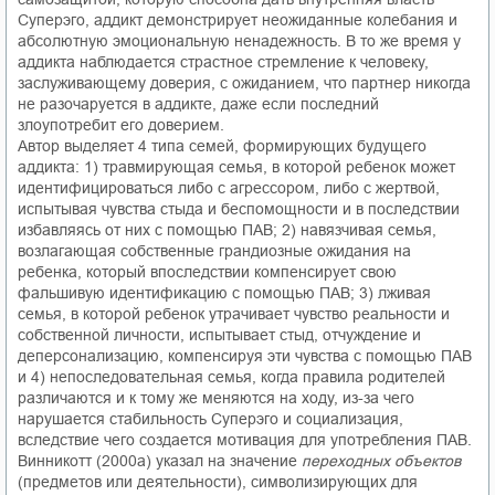
Суперэго, аддикт демонстрирует неожиданные колебания и
абсолютную эмоциональную ненадежность. В то же время у
аддикта наблюдается страстное стремление к человеку,
заслуживающему доверия, с ожиданием, что партнер никогда
не разочаруется в аддикте, даже если последний
злоупотребит его доверием.
Автор выделяет 4 типа семей, формирующих будущего
аддикта: 1) травмирующая семья, в которой ребенок может
идентифицироваться либо с агрессором, либо с жертвой,
испытывая чувства стыда и беспомощности и в последствии
избавляясь от них с помощью ПАВ; 2) навязчивая семья,
возлагающая собственные грандиозные ожидания на
ребенка, который впоследствии компенсирует свою
фальшивую идентификацию с помощью ПАВ; 3) лживая
семья, в которой ребенок утрачивает чувство реальности и
собственной личности, испытывает стыд, отчуждение и
деперсонализацию, компенсируя эти чувства с помощью ПАВ
и 4) непоследовательная семья, когда правила родителей
различаются и к тому же меняются на ходу, из-за чего
нарушается стабильность Суперэго и социализация,
вследствие чего создается мотивация для употребления ПАВ.
Винникотт (2000а) указал на значение
переходных объектов
(предметов или деятельности), символизирующих для