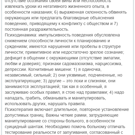
отсутствие осознания своей вины или неспособность
извлекать уроки из негативного жизненного опыта, в
особенности наказания; 6) выраженная склонность обвинять
окружающих или предлагать благовидные объяснения
поведению, приводящему к конфликту с обществом и 7)
постоянная раздражительность.
Психодинамика: импульсивность поведения обусловлена
снижением способности личности к планированию и
суждениям; имеются нарушения или пробелы в структуре
личности; примитивное или недостаточно зрелое сознание;
дефицит в общении с окружающими (отсутствие эмпатии,
любви и доверия); признаки садомазохизма, нарциссизма,
депрессии. Когнитивные мишени: 1) я одиночка,
независимый, сильный; 2) они уязвимые, подчиненные, но
эксплуатирующие; 3) другие – это лохи и слизняки, они
занимаются эксплуатацией; так как я особенный, я
заслуживаю особых правил, я стою над правилами; 4) надо
нападать, грабить, обманывать и манипулировать,
использовать других, нарушать правила.
Психотерапия включает длительное, повторное установление
допустимых границ. Важны четкие рамки, затрудняющие
манипулирование со стороны больного, в особенности
суицидный шантаж. Необходимо помочь больному отличать
тестирование реальности от запугивания, согласованный с