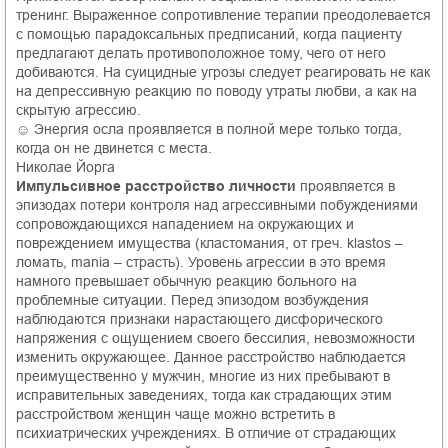
тренинг. Выраженное сопротивление терапии преодолевается
с помощью парадоксальных предписаний, когда пациенту
предлагают делать противоположное тому, чего от него
добиваются. На суицидные угрозы следует реагировать не как
на депрессивную реакцию по поводу утраты любви, а как на
скрытую агрессию.
☺ Энергия осла проявляется в полной мере только тогда,
когда он не двинется с места.
Николае Йорга
Импульсивное расстройство личности
проявляется в
эпизодах потери контроля над агрессивными побуждениями
сопровождающихся нападением на окружающих и
повреждением имущества (кластомания, от греч. klastos –
ломать, mania – страсть). Уровень агрессии в это время
намного превышает обычную реакцию больного на
проблемные ситуации. Перед эпизодом возбуждения
наблюдаются признаки нарастающего дисфорического
напряжения с ощущением своего бессилия, невозможности
изменить окружающее. Данное расстройство наблюдается
преимущественно у мужчин, многие из них пребывают в
исправительных заведениях, тогда как страдающих этим
расстройством женщин чаще можно встретить в
психиатрических учреждениях. В отличие от страдающих