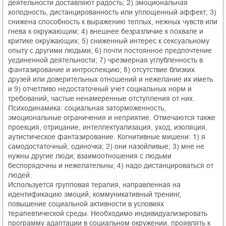
деятельности доставляют радость; 2) эмоциональная
холодность, дистанцированность или уплощенный аффект; 3)
снижена способность к выражению теплых, нежных чувств или
гнева к окружающим; 4) внешнее безразличие к похвале и
критике окружающих; 5) сниженный интерес к сексуальному
опыту с другими людьми; 6) почти постоянное предпочтение
уединенной деятельности; 7) чрезмерная углубленность в
фантазирование и интроспекцию; 8) отсутствие близких
друзей или доверительных отношений и нежелание их иметь
и 9) отчетливо недостаточный учет социальных норм и
требований, частые ненамеренные отступления от них.
Психодинамика: социальная заторможенность,
эмоциональные ограничения и неприятие. Отмечаются также
проекция, отрицание, интеллектуализация, уход, изоляция,
аутистическое фантазирование. Когнитивные мишени: 1) я
самодостаточный, одиночка; 2) они назойливые; 3) мне не
нужны другие люди; взаимоотношения с людьми
беспорядочны и нежелательны; 4) надо дистанцироваться от
людей.
Используется групповая терапия, направленная на
идентификацию эмоций, коммуникативный тренинг,
повышение социальной активности в условиях
терапевтической среды. Необходимо индивидуализировать
программу адаптации в социальном окружении, проявлять к