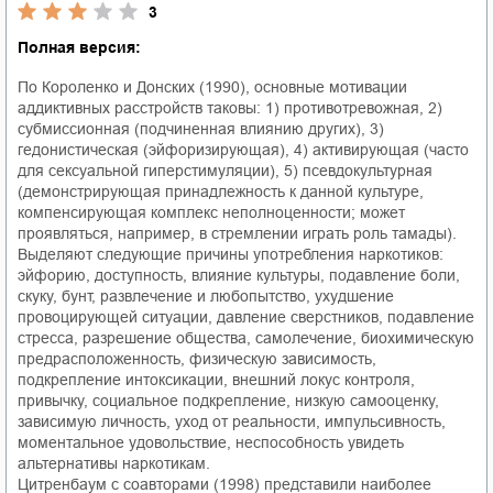
3
Полная версия:
По Короленко и Донских (1990), основные мотивации
аддиктивных расстройств таковы: 1) противотревожная, 2)
субмиссионная (подчиненная влиянию других), 3)
гедонистическая (эйфоризирующая), 4) активирующая (часто
для сексуальной гиперстимуляции), 5) псевдокультурная
(демонстрирующая принадлежность к данной культуре,
компенсирующая комплекс неполноценности; может
проявляться, например, в стремлении играть роль тамады).
Выделяют следующие причины употребления наркотиков:
эйфорию, доступность, влияние культуры, подавление боли,
скуку, бунт, развлечение и любопытство, ухудшение
провоцирующей ситуации, давление сверстников, подавление
стресса, разрешение общества, самолечение, биохимическую
предрасположенность, физическую зависимость,
подкрепление интоксикации, внешний локус контроля,
привычку, социальное подкрепление, низкую самооценку,
зависимую личность, уход от реальности, импульсивность,
моментальное удовольствие, неспособность увидеть
альтернативы наркотикам.
Цитренбаум с соавторами (1998) представили наиболее