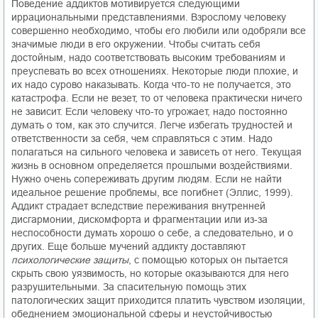
Поведение аддиктов мотивируется следующими
иррациональными представлениями. Взрослому человеку
совершенно необходимо, чтобы его любили или одобряли все
значимые люди в его окружении. Чтобы считать себя
достойным, надо соответствовать высоким требованиям и
преуспевать во всех отношениях. Некоторые люди плохие, и
их надо сурово наказывать. Когда что-то не получается, это
катастрофа. Если не везет, то от человека практически ничего
не зависит. Если человеку что-то угрожает, надо постоянно
думать о том, как это случится. Легче избегать трудностей и
ответственности за себя, чем справляться с этим. Надо
полагаться на сильного человека и зависеть от него. Текущая
жизнь в основном определяется прошлыми воздействиями.
Нужно очень сопереживать другим людям. Если не найти
идеальное решение проблемы, все погибнет (Эллис, 1999).
Аддикт страдает вследствие переживания внутренней
дисгармонии, дискомфорта и фрагментации или из-за
неспособности думать хорошо о себе, а следовательно, и о
других. Еще больше мучений аддикту доставляют
психологические защиты
, с помощью которых он пытается
скрыть свою уязвимость, но которые оказываются для него
разрушительными. За спасительную помощь этих
патологических защит приходится платить чувством изоляции,
обеднением эмоциональной сферы и неустойчивостью