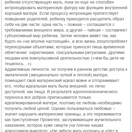
ребенка отсутствующую мать, пока он еще не способен
интроецировать материнскую фигуру как функцию внутренней
хорошей матери. Если процессу интроекции препятствует
поведение родителей, ребенку приходится расщепить образ
себя на две части: одна часть – ложная – соглашается с
требованиями внешнего мира, а другая – тайная – составляет
субъективный мир ребенка. Затем человек живет так, как
будто он «не вполне настоящий», и всю жизнь злоупотребляет
переходными объектами, которые приносят лишь временное
облегчение: наркотиками, сексуальными ритуалами, другими
людьми или компульсивной деятельностью («чем бы дитя ни
тешилось…»).
Аддиктивные личности, не получив в раннем детстве доступа к
эмпатичной (эмоционально чуткой и теплой) матери,
помещают свой материнский идеал вовне и отгораживают
его, чтобы идеальная мать была внешней, но легко
доступной, как пища. В результате идолопоклоннического
переноса все доброе приписывается только
идеализированной матери, поэтому ее любовь необходимо
получить любой ценой. Однако пользоваться любовью –
значит нарушить материнские границы, а это переживается
как преступление Прометея, заслуживающее мучительного
наказания, которое хуже смерти (на плечах наших
алкоголиков выколото: «Не забуду мать родную» и «Нет в