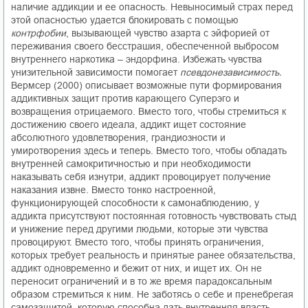
наличие аддикции и ее опасность. Невыносимый страх перед
этой опасностью удается блокировать с помощью
контрфобии
, вызывающей чувство азарта с эйфорией от
переживания своего бесстрашия, обеспеченной выбросом
внутреннего наркотика – эндорфина. Избежать чувства
унизительной зависимости помогает
псевдонезависимость.
Вермсер (2000) описывает возможные пути формирования
аддиктивных защит против карающего Суперэго и
возвращения отрицаемого. Вместо того, чтобы стремиться к
достижению своего идеала, аддикт ищет состояние
абсолютного удовлетворения, грандиозности и
умиротворения здесь и теперь. Вместо того, чтобы обладать
внутренней самокритичностью и при необходимости
наказывать себя изнутри, аддикт провоцирует получение
наказания извне. Вместо тонко настроенной,
функционирующей способности к самонаблюдению, у
аддикта присутствуют постоянная готовность чувствовать стыд
и унижение перед другими людьми, которые эти чувства
провоцируют. Вместо того, чтобы принять ограничения,
которых требует реальность и принятые ранее обязательства,
аддикт одновременно и бежит от них, и ищет их. Он не
переносит ограничений и в то же время парадоксальным
образом стремиться к ним. Не заботясь о себе и пренебрегая
самозащитой, которую способна дать внутренняя власть