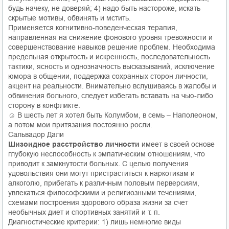
будь начеку, не доверяй; 4) надо быть настороже, искать
скрытые мотивы, обвинять и мстить.
Применяется когнитивно-поведенческая терапия,
направленная на снижение фонового уровня тревожности и
совершенствование навыков решение проблем. Необходима
предельная открытость и искренность, последовательность
тактики, ясность и однозначность высказываний, исключение
юмора в общении, поддержка сохранных сторон личности,
акцент на реальности. Внимательно вслушиваясь в жалобы и
обвинения больного, следует избегать вставать на чью-либо
сторону в конфликте.
☺ В шесть лет я хотел быть Колумбом, в семь – Наполеоном,
а потом мои притязания постоянно росли.
Сальвадор Дали
Шизоидное расстройство личности
имеет в своей основе
глубокую неспособность к эмпатическим отношениям, что
приводит к замкнутости больных. С целью получения
удовольствия они могут пристраститься к наркотикам и
алкоголю, прибегать к различным половым перверсиям,
увлекаться философскими и религиозными течениями,
схемами построения здорового образа жизни за счет
необычных диет и спортивных занятий и т. п.
Диагностические критерии: 1) лишь немногие виды