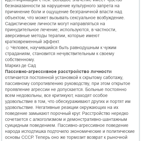
безнаказанности за нарушение культурного запрета на
причинение боли и ощущение безграничной власти над
объектом, что может вызывать сексуальное возбуждение.
Садистические личности могут направляться на
принудительное лечение; используются, в частности,
аверсивные методы терапии, которые имеют
кратковременный эффект.
☺ Человек, научившийся быть равнодушным к чужим
страданиям, становится нечувствительным к своему
собственному.
Маркиз де Сад
Пассивно-агрессивное расстройство личности
отличается постоянной установкой к скрытому саботажу,
пассивному сопротивлению руководству, при этом открытое
проявление агрессии не допускается. Больные постоянно
всем недовольны, все критикуют, находят особое
удовольствие в том, что обескураживают других и портят им
удовольствие. Негативные реакции окружающих на их
поведение замыкают порочный круг. Расстройство нередко
сочетается с алкоголизмом и демонстративно-шантажным
суицидным поведением. Пассивно-агрессивное поведение
народа исподтишка подточило экономические и политические
основы СССР. Теперь оно же тормозит возврат к рыночной