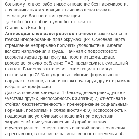
больному теплое, заботливое отношение без навязчивости,
для повышения мотивации к лечению использовать
тенденцию больного к интроспекции.
☺ Чтобы быть собой, нужно быть с кем-то.
Станислав Ежи Лец
Антисоциальное расстройство личности
заключается в
грубом игнорировании прав окружающих. Основная черта –
стремление непрерывно получать удовольствие, избегая
всякого напряжения и труда. Начиная с подросткового
возраста характерны прогулы, побеги из дома, драки,
воровство, злоупотребление ПАВ, промискуитет, суицидный
шантаж. В местах заключения такие пациенты могут
составлять до 75 % осужденных. Многие формально не
нарушают законов, эгоистично эксплуатируя других в рамках
избранной профессии.
Диагностические критерии: 1) бессердечное равнодушие к
чувствам других, неспособность к эмпатии; 2) отчетливая и
стойкая безответственность и пренебрежение социальными
нормами, правилами и обязанностями; 3) неспособность к
поддержанию устойчивых отношений при отсутствии
затруднений в их установлении; 4) крайне низкая
фрустрационная толерантность и низкий порог появления
агрессивного, в том числе насильственного поведения; 4)