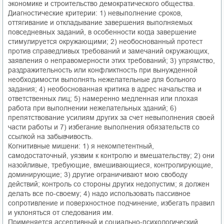
экономике и строительство демократического общества.
Диагностические критерии: 1) невыполнение сроков,
оттягивание и откладывание завершения выполняемых
повседневных заданий, в особенности когда завершение
стимулируется окружающими; 2) необоснованный протест
против справедливых требований и замечаний окружающих,
заявления о неправомерности этих требований; 3) упрямство,
раздражительность или конфликтность при вынужденной
необходимости выполнять нежелательные для больного
задания; 4) необоснованная критика в адрес начальства и
ответственных лиц; 5) намеренно медленная или плохая
работа при выполнении нежелательных зданий; 6)
препятствование усилиям других за счет невыполнения своей
части работы и 7) избегание выполнения обязательств со
ссылкой на забывчивость.
Когнитивные мишени: 1) я некомпетентный,
самодостаточный, уязвим к контролю и вмешательству; 2) они
назойливые, требующие, вмешивающиеся, контролирующие,
доминирующие; 3) другие ограничивают мою свободу
действий; контроль со стороны других недопустим; я должен
делать все по-своему; 4) надо использовать пассивное
сопротивление и поверхностное подчинение, избегать правил
и уклоняться от следования им.
Применяется ассертивный и социально-психологический