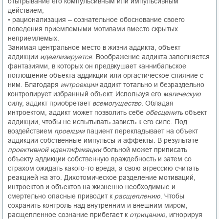
отыгрывание его компульсивным или импульсивным
действием;
• рационализация – сознательное обоснование своего
поведения приемлемыми мотивами вместо скрытых
неприемлемых.
Занимая центральное место в жизни аддикта, объект
аддикции
идеализируется
. Воображение аддикта заполняется
фантазиями, в которых он предвкушает каннибальское
поглощение объекта аддикции или оргастическое слияние с
ним. Благодаря
интроекции
аддикт тотально и безраздельно
контролирует избранный объект. Используя его
магическую
силу, аддикт приобретает
всемогущество
. Обладая
интроектом, аддикт может позволить себе
обесценить
объект
аддикции, чтобы не испытывать зависть к его силе. Под
воздействием
проекции
пациент перекладывает на объект
аддикции собственные импульсы и аффекты. В результате
проективной идентификации
больной может приписать
объекту аддикции собственную враждебность и затем со
страхом ожидать какого-то вреда, а свою агрессию считать
реакцией на это. Дихотомическое разделение мотиваций,
интроектов и объектов на жизненно необходимые и
смертельно опасные приводит к
расщеплению
. Чтобы
сохранить контроль над внутренним и внешним миром,
расщепленное сознание прибегает к
отрицанию,
игнорируя