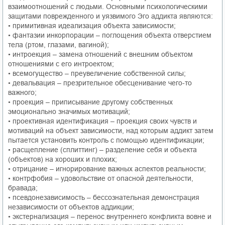
взаимоотношений с людьми. Основными психологическими
защитами поврежденного и уязвимого Эго аддикта являются:
• примитивная идеализация объекта зависимости;
• фантазии инкорпорации – поглощения объекта отверстием
тела (ртом, глазами, вагиной);
• интроекция – замена отношений с внешним объектом
отношениями с его интроектом;
• всемогущество – преувеличение собственной силы;
• девальвация – презрительное обесценивание чего-то
важного;
• проекция – приписывание другому собственных
эмоционально значимых мотиваций;
• проективная идентификация – проекция своих чувств и
мотиваций на объект зависимости, над которым аддикт затем
пытается установить контроль с помощью идентификации;
• расщепление (сплиттинг) – разделение себя и объекта
(объектов) на хороших и плохих;
• отрицание – игнорирование важных аспектов реальности;
• контрфобия – удовольствие от опасной деятельности,
бравада;
• псевдонезависимость – бессознательная демонстрация
независимости от объектов аддикции;
• экстернализация – перенос внутреннего конфликта вовне и