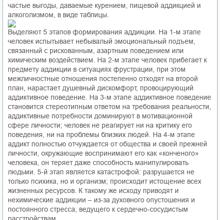
частые выгоды, даваемые курением, пищевой аддикцией и
алкоголизмом, в виде таблицы.
Выделяют 5 этапов формирования аддикции. На 1-м этапе
человек испытывает небывалый эмоциональный подъем,
связанный с рискованным, азартным поведением или
химическим воздействием. На 2-м этапе человек прибегает к
предмету аддикции в ситуациях фрустрации, при этом
межличностные отношения постепенно отходят на второй
план, нарастает душевный дискомфорт, провоцирующий
аддиктивное поведение. На 3-м этапе аддиктивное поведение
становится стереотипным ответом на требования реальности,
аддиктивные потребности доминируют в мотивационной
сфере личности; человек не реагирует ни на критику его
поведения, ни на проблемы близких людей. На 4-м этапе
аддикт полностью отчуждается от общества и своей прежней
личности, окружающие воспринимают его как «конченого»
человека, он теряет даже способность манипулировать
людьми. 5-й этап является катастрофой: разрушается не
только психика, но и организм; происходит истощение всех
жизненных ресурсов. К такому же исходу приводят и
нехимические аддикции – из-за духовного опустошения и
постоянного стресса, ведущего к сердечно-сосудистым
расстройствам.