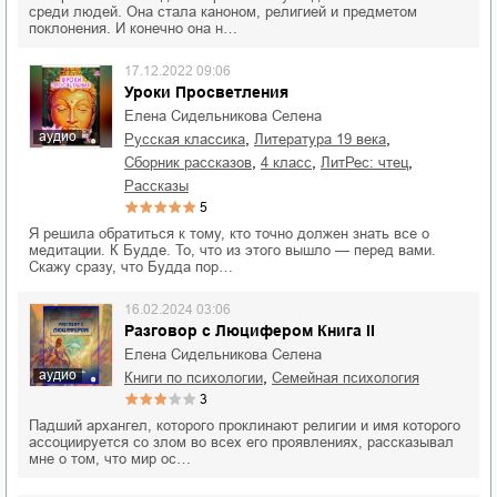
среди людей. Она стала каноном, религией и предметом
поклонения. И конечно она н…
17.12.2022 09:06
Уроки Просветления
Елена Сидельникова Селена
аудио
,
,
русская классика
литература 19 века
,
,
,
сборник рассказов
4 класс
ЛитРес: чтец
рассказы
5
Я решила обратиться к тому, кто точно должен знать все о
медитации. К Будде. То, что из этого вышло — перед вами.
Скажу сразу, что Будда пор…
16.02.2024 03:06
Разговор с Люцифером Книга II
Елена Сидельникова Селена
аудио
,
книги по психологии
семейная психология
3
Падший архангел, которого проклинают религии и имя которого
ассоциируется со злом во всех его проявлениях, рассказывал
мне о том, что мир ос…