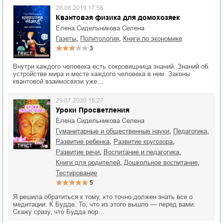
26.06.2019 17:56
Квантовая физика для домохозяек
Елена Сидельникова Селена
,
,
газеты
политология
книги по экономике
3
текст
Внутри каждого человека есть сокровищница знаний. Знаний об
устройстве мира и месте каждого человека в нем. Законы
квантовой взаимосвязи уже…
29.07.2020 15:27
Уроки Просветления
Елена Сидельникова Селена
,
,
гуманитарные и общественные науки
педагогика
,
,
развитие ребенка
развитие кругозора
текст
,
,
развитие речи
воспитание и педагогика
,
,
книги для родителей
дошкольное воспитание
тестирование
5
Я решила обратиться к тому, кто точно должен знать все о
медитации. К Будде. То, что из этого вышло — перед вами.
Скажу сразу, что Будда пор…