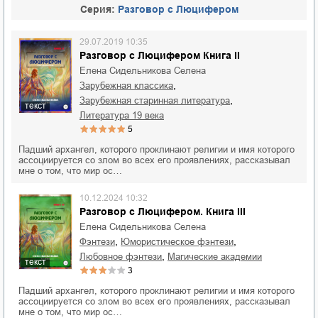
Cерия:
Разговор с Люцифером
29.07.2019 10:35
Разговор с Люцифером Книга II
Елена Сидельникова Селена
,
зарубежная классика
,
зарубежная старинная литература
текст
литература 19 века
5
Падший архангел, которого проклинают религии и имя которого
ассоциируется со злом во всех его проявлениях, рассказывал
мне о том, что мир ос…
10.12.2024 10:32
Разговор с Люцифером. Книга III
Елена Сидельникова Селена
,
,
фэнтези
юмористическое фэнтези
,
любовное фэнтези
магические академии
текст
3
Падший архангел, которого проклинают религии и имя которого
ассоциируется со злом во всех его проявлениях, рассказывал
мне о том, что мир ос…