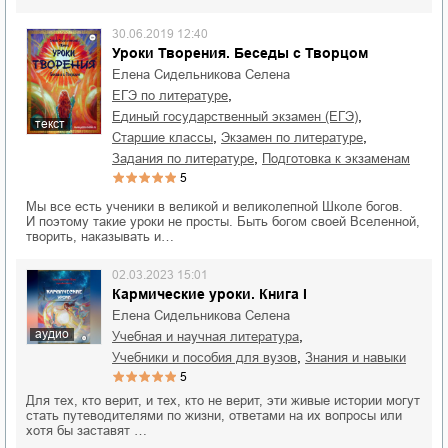
30.06.2019 12:40
Уроки Творения. Беседы с Творцом
Елена Сидельникова Селена
,
ЕГЭ по литературе
,
единый государственный экзамен (ЕГЭ)
текст
,
,
старшие классы
экзамен по литературе
,
задания по литературе
подготовка к экзаменам
5
Мы все есть ученики в великой и великолепной Школе богов.
И поэтому такие уроки не просты. Быть богом своей Вселенной,
творить, наказывать и…
02.03.2023 15:01
Кармические уроки. Книга I
Елена Сидельникова Селена
аудио
,
учебная и научная литература
,
учебники и пособия для вузов
знания и навыки
5
Для тех, кто верит, и тех, кто не верит, эти живые истории могут
стать путеводителями по жизни, ответами на их вопросы или
хотя бы заставят …