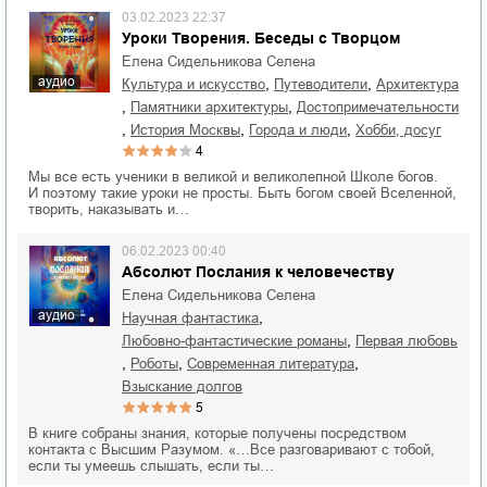
03.02.2023 22:37
Уроки Творения. Беседы с Творцом
Елена Сидельникова Селена
аудио
,
,
культура и искусство
путеводители
архитектура
,
,
памятники архитектуры
достопримечательности
,
,
,
история Москвы
города и люди
хобби, досуг
4
Мы все есть ученики в великой и великолепной Школе богов.
И поэтому такие уроки не просты. Быть богом своей Вселенной,
творить, наказывать и…
06.02.2023 00:40
Абсолют Послания к человечеству
Елена Сидельникова Селена
аудио
,
научная фантастика
,
любовно-фантастические романы
первая любовь
,
,
,
роботы
современная литература
взыскание долгов
5
В книге собраны знания, которые получены посредством
контакта с Высшим Разумом. «…Все разговаривают с тобой,
если ты умеешь слышать, если ты…