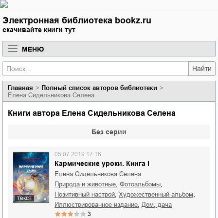
Электронная библиотека bookz.ru
скачивайте книги тут
МЕНЮ
Найти
Главная
Полный список авторов библиотеки
Елена Сидельникова Селена
Книги автора Елена Сидельникова Селена
Без серии
05.07.2019 17:16
Кармические уроки. Книга I
Елена Сидельникова Селена
,
,
природа и животные
фотоальбомы
,
,
позитивный настрой
художественный альбом
текст
,
иллюстрированное издание
дом, дача
3