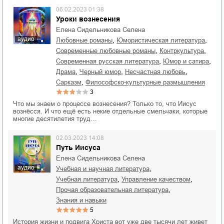
06.02.2023 01:38
Уроки вознесения
Елена Сидельникова Селена
аудио
,
,
любовные романы
юмористическая литература
,
,
современные любовные романы
контркультура
,
,
современная русская литература
юмор и сатира
,
,
,
драма
черный юмор
несчастная любовь
,
сарказм
философско-культурные размышления
3
Что мы знаем о процессе вознесения? Только то, что Иисус
вознёсся. И что ещё есть некие отдельные смельчаки, которые
многие десятилетия труд…
02.03.2023 14:08
Путь Иисуса
Елена Сидельникова Селена
аудио
,
учебная и научная литература
,
,
учебная литература
управление качеством
,
прочая образовательная литература
знания и навыки
5
История жизни и подвига Христа вот уже две тысячи лет живет