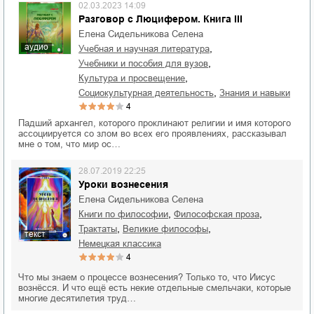
02.03.2023 14:09
Разговор с Люцифером. Книга III
Елена Сидельникова Селена
аудио
,
учебная и научная литература
,
учебники и пособия для вузов
,
культура и просвещение
,
социокультурная деятельность
знания и навыки
4
Падший архангел, которого проклинают религии и имя которого
ассоциируется со злом во всех его проявлениях, рассказывал
мне о том, что мир ос…
28.07.2019 22:25
Уроки вознесения
Елена Сидельникова Селена
,
,
книги по философии
философская проза
,
,
трактаты
великие философы
текст
немецкая классика
4
Что мы знаем о процессе вознесения? Только то, что Иисус
вознёсся. И что ещё есть некие отдельные смельчаки, которые
многие десятилетия труд…