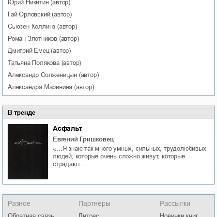
Юрий
Никитин
(автор)
Гай
Орловский
(автор)
Сьюзен
Коллинз
(автор)
Роман
Злотников
(автор)
Дмитрий
Емец
(автор)
Татьяна
Полякова
(автор)
Александр
Солженицын
(автор)
Александра
Маринина
(автор)
В тренде
Асфальт
Евгений Гришковец
«…Я знаю так много умных, сильных, трудолюбивых
людей, которые очень сложно живут, которые
страдают …
Разное
Партнеры
Рассылки
Обратная связь
Литрес
Новинки книг