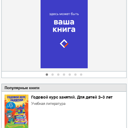
Забытая земля
Новоросии: о
Руки моей не
судьбе
отпускай
Кировоградской
области
атьяна Александровна
Алюшина
Сергей Николаевич
Сидоренко
Популярные книги
Годовой курс занятий. Для детей 2–3 лет
учебная литература