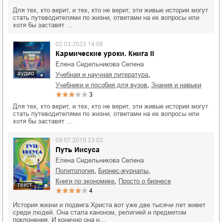
Для тех, кто верит, и тех, кто не верит, эти живые истории могут
стать путеводителями по жизни, ответами на их вопросы или
хотя бы заставят …
02.03.2023 14:08
Кармические уроки. Книга II
Елена Сидельникова Селена
аудио
,
учебная и научная литература
,
учебники и пособия для вузов
знания и навыки
3
Для тех, кто верит, и тех, кто не верит, эти живые истории могут
стать путеводителями по жизни, ответами на их вопросы или
хотя бы заставят …
09.07.2019 23:03
Путь Иисуса
Елена Сидельникова Селена
,
,
политология
бизнес-журналы
,
книги по экономике
просто о бизнесе
текст
4
История жизни и подвига Христа вот уже две тысячи лет живет
среди людей. Она стала каноном, религией и предметом
поклонения. И конечно она н…