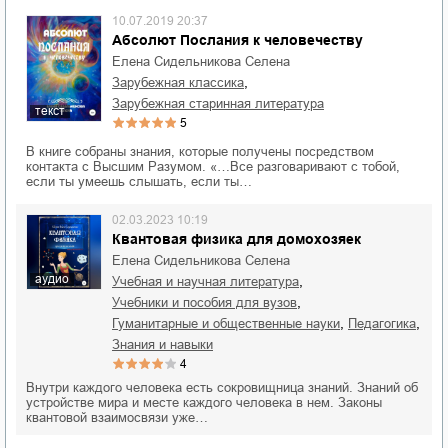
10.07.2019 20:37
Абсолют Послания к человечеству
Елена Сидельникова Селена
,
зарубежная классика
зарубежная старинная литература
текст
5
В книге собраны знания, которые получены посредством
контакта с Высшим Разумом. «…Все разговаривают с тобой,
если ты умеешь слышать, если ты…
02.03.2023 10:19
Квантовая физика для домохозяек
Елена Сидельникова Селена
аудио
,
учебная и научная литература
,
учебники и пособия для вузов
,
,
гуманитарные и общественные науки
педагогика
знания и навыки
4
Внутри каждого человека есть сокровищница знаний. Знаний об
устройстве мира и месте каждого человека в нем. Законы
квантовой взаимосвязи уже…