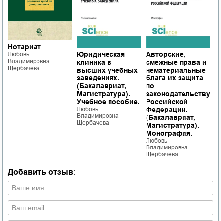
Нотариат
Юридическая
Авторские,
А
Любовь
Владимировна
клиника в
смежные права и
с
Щербачева
высших учебных
нематериальные
н
заведениях.
блага их защита
б
(Бакалавриат,
по
п
Магистратура).
законодательству
з
Учебное пособие.
Российской
Р
Любовь
Федерации.
Ф
Владимировна
(Бакалавриат,
(
Щербачева
Магистратура).
М
Монография.
М
Любовь
Л
Владимировна
В
Щербачева
Щ
Добавить отзыв: