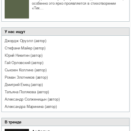
особенно это ярко проявляется в стихотворении
«Тих…
У нас ищут
Джордж
Оруэлл
(автор)
Стефани
Майер
(автор)
Юрий
Никитин
(автор)
Гай
Орловский
(автор)
Сьюзен
Коллинз
(автор)
Роман
Злотников
(автор)
Дмитрий
Емец
(автор)
Татьяна
Полякова
(автор)
Александр
Солженицын
(автор)
Александра
Маринина
(автор)
В тренде