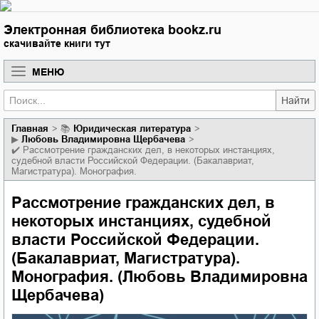
Электронная библиотека bookz.ru
скачивайте книги тут
МЕНЮ
Найти
Главная
📚
юридическая литература
▶
Любовь Владимировна Щербачева
✔️
Рассмотрение гражданских дел, в некоторых инстанциях,
судебной власти Российской Федерации. (Бакалавриат,
Магистратура). Монография.
Рассмотрение гражданских дел, в
некоторых инстанциях, судебной
власти Российской Федерации.
(Бакалавриат, Магистратура).
Монография. (Любовь Владимировна
Щербачева)