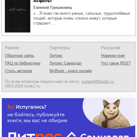
Асфальт
Евгений Гришковец
«…Я знаю так много умных, сильных, трудолюбивых
людей, которые очень сложно живут, которые
страдают …
Разное
Партнеры
Рассылки
Обратная связь
Литрес
Новинки книг
FAQ по библиотеке
Литрес Самиздат
Что такое RSS?
Стать автором
MyBook - книги онлайн
По всем вопросам пишите нам на почту:
support@bookz.ru
2003-2026 bookZ.ru