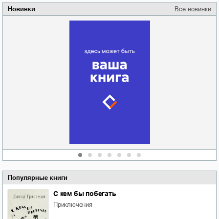
Новинки
Все новинки
Забытая земля
Новоросии: о
Руки моей не
судьбе
отпускай
Кировоградской
области
атьяна Александровна
Алюшина
Сергей Николаевич
Сидоренко
Популярные книги
С кем бы побегать
приключения