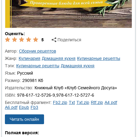
Оценить:
5
Поделиться
Автор:
Сборник рецептов
Жанр:
кулинария
домашняя кухня
кулинарные рецепты
Тэги:
кулинарные рецепты
домашняя кухня
Язык:
Русский
Размер:
290981 Кб
Издательство:
Книжный Клуб «Клуб Семейного Досуга»
ISBN:
978-617-12-5726-9,978-617-12-5727-6
Бесплатный фрагмент:
fb2.zip
txt
txt.zip
rtf.zip
a4.pdf
a6.pdf
epub
fb3
Читать онлайн
Полная версия: