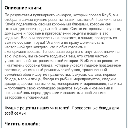
Описание книги:
По результатам кулинарного конкурса, который провел Клуб, мы
отобрали самые лучшие рецепты наших читателей. Тысячи членов
Клуба поделились своими коронными блюдами, которые они
готовят для своих родных и близких. Самые интересные, вкусные,
домашние и простые в приготовлении рецепты вошли в это
издание. Все они проверены на практике, а значит, повторить их
вам не составит труда! Эта книга по праву должна стать
настольной для каждого, кто любит готовить и
экспериментировать. Теперь ваши рецепты станут известными на
всю Украину, вы сможете гордиться тем, что стали частью
увлекательной гастрономической истории. В «Книге по рецептам
читателей» собраны блюда, которые украсят пышное праздничное
застолье, изысканный романтический ужин, традиционный
семейный обед и другие празднества. Закуски, салаты, первые
блюда, мясо и птица, блюда из рыбы и морепродуктов, сладкие
десерты, ароматная выпечка, консервация и маринование, напитки
– пополните свою коллекцию рецептов вкусными новинками и
похвастайтесь перед друзьями и знакомыми необычными
авторскими угощениями!
Лучшие рецепты наших читателей. Проверенные блюда для
всей семьи
Читать онлайн: