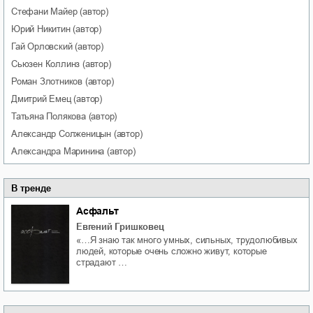
Стефани
Майер
(автор)
Юрий
Никитин
(автор)
Гай
Орловский
(автор)
Сьюзен
Коллинз
(автор)
Роман
Злотников
(автор)
Дмитрий
Емец
(автор)
Татьяна
Полякова
(автор)
Александр
Солженицын
(автор)
Александра
Маринина
(автор)
В тренде
Асфальт
Евгений Гришковец
«…Я знаю так много умных, сильных, трудолюбивых
людей, которые очень сложно живут, которые
страдают …