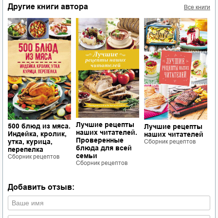
Другие книги автора
Все книги
З
п
С
,
Лучшие рецепты
500 блюд из мяса.
Лучшие рецепты
.
наших читателей.
Индейка, кролик,
наших читателей
о
Проверенные
утка, курица,
Сборник рецептов
блюда для всей
перепелка
семьи
Сборник рецептов
Сборник рецептов
Добавить отзыв: