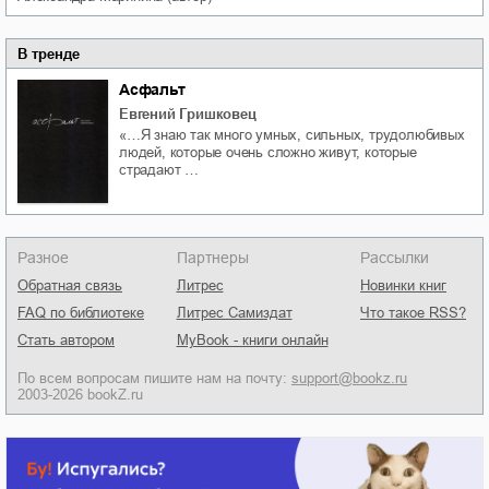
В тренде
Асфальт
Евгений Гришковец
«…Я знаю так много умных, сильных, трудолюбивых
людей, которые очень сложно живут, которые
страдают …
Разное
Партнеры
Рассылки
Обратная связь
Литрес
Новинки книг
FAQ по библиотеке
Литрес Самиздат
Что такое RSS?
Стать автором
MyBook - книги онлайн
По всем вопросам пишите нам на почту:
support@bookz.ru
2003-2026 bookZ.ru