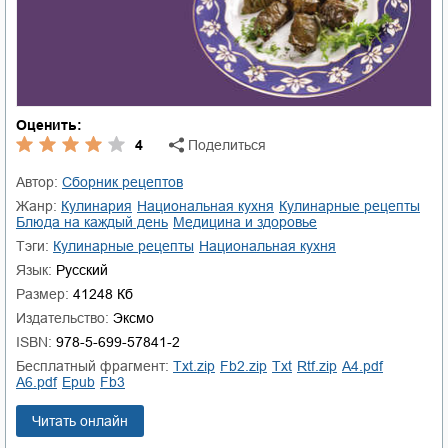
Оценить:
4
Поделиться
Автор:
Сборник рецептов
Жанр:
кулинария
национальная кухня
кулинарные рецепты
блюда на каждый день
медицина и здоровье
Тэги:
кулинарные рецепты
национальная кухня
Язык:
Русский
Размер:
41248 Кб
Издательство:
Эксмо
ISBN:
978-5-699-57841-2
Бесплатный фрагмент:
txt.zip
fb2.zip
txt
rtf.zip
a4.pdf
a6.pdf
epub
fb3
Читать онлайн