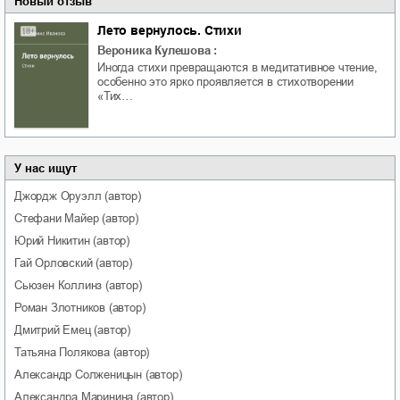
Новый отзыв
Лето вернулось. Стихи
Вероника Кулешова
:
Иногда стихи превращаются в медитативное чтение,
особенно это ярко проявляется в стихотворении
«Тих…
У нас ищут
Джордж
Оруэлл
(автор)
Стефани
Майер
(автор)
Юрий
Никитин
(автор)
Гай
Орловский
(автор)
Сьюзен
Коллинз
(автор)
Роман
Злотников
(автор)
Дмитрий
Емец
(автор)
Татьяна
Полякова
(автор)
Александр
Солженицын
(автор)
Александра
Маринина
(автор)