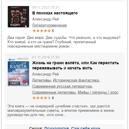
09.11.2023 10:21
В поисках настоящего
Александр Рей
аудио
литературоведение
5
Два героя. Два мира. Две судьбы. Что реально, а что выдумка?
Кто живой, а кто на грани? Глубокий, пропитанный
повседневным мистицизмом роман…
01.11.2018 21:55
Жизнь на грани взлёта, или Как перестать
пережевывать и начать жить
Александр Рей
,
,
детективы
историческая фантастика
текст
,
современная русская литература
,
современные детективы
мифы / легенды / эпос
4
Эта книга — не очередной «учебник счастья», где даются
маловразумительные советы, а вполне применимое в жизни
руководство для тех, «кто хоче…
Cерия:
Психология. Cам себе коуч