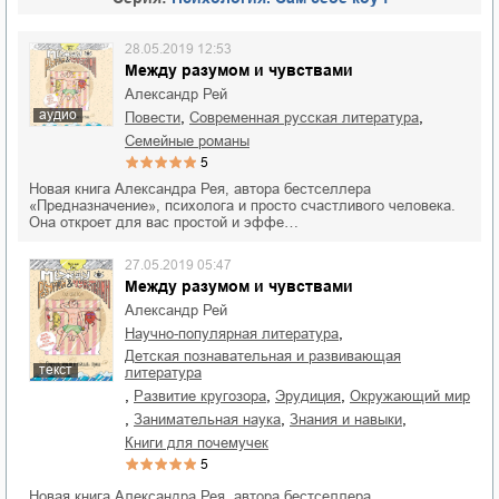
28.05.2019 12:53
Между разумом и чувствами
Александр Рей
аудио
,
,
повести
современная русская литература
семейные романы
5
Новая книга Александра Рея, автора бестселлера
«Предназначение», психолога и просто счастливого человека.
Она откроет для вас простой и эффе…
27.05.2019 05:47
Между разумом и чувствами
Александр Рей
,
научно-популярная литература
детская познавательная и развивающая
текст
литература
,
,
,
развитие кругозора
эрудиция
окружающий мир
,
,
,
занимательная наука
знания и навыки
книги для почемучек
5
Новая книга Александра Рея, автора бестселлера