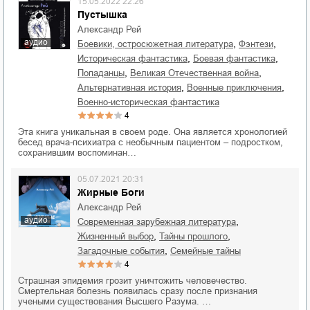
15.05.2022 22:26
Пустышка
Александр Рей
аудио
,
,
боевики, остросюжетная литература
фэнтези
,
,
историческая фантастика
боевая фантастика
,
,
попаданцы
Великая Отечественная война
,
,
альтернативная история
военные приключения
военно-историческая фантастика
4
Эта книга уникальная в своем роде. Она является хронологией
бесед врача-психиатра с необычным пациентом – подростком,
сохранившим воспоминан…
05.07.2021 20:31
Жирные Боги
Александр Рей
аудио
,
современная зарубежная литература
,
,
жизненный выбор
тайны прошлого
,
загадочные события
семейные тайны
4
Страшная эпидемия грозит уничтожить человечество.
Смертельная болезнь появилась сразу после признания
учеными существования Высшего Разума. …