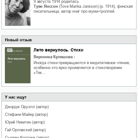
9 августа 1914
родилась
Туве Янссон
(Tove Marika Jansson) (р. 1914), финская
писательница, автор книг про муми-троллей.
Новый отзыв
Лето вернулось. Стихи
Вероника Кулешова
:
Иногда стихи превращаются в медитативное чтение,
особенно это ярко проявляется в стихотворении
«Тих…
У нас ищут
Джордж
Оруэлл
(автор)
Стефани
Майер
(автор)
Юрий
Никитин
(автор)
Гай
Орловский
(автор)
Сьюзен
Коллинз
(автор)