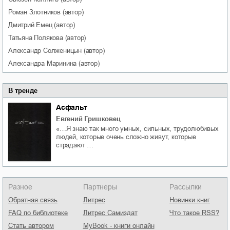
Роман
Злотников
(автор)
Дмитрий
Емец
(автор)
Татьяна
Полякова
(автор)
Александр
Солженицын
(автор)
Александра
Маринина
(автор)
В тренде
Асфальт
Евгений Гришковец
«…Я знаю так много умных, сильных, трудолюбивых
людей, которые очень сложно живут, которые
страдают …
Разное
Партнеры
Рассылки
Обратная связь
Литрес
Новинки книг
FAQ по библиотеке
Литрес Самиздат
Что такое RSS?
Стать автором
MyBook - книги онлайн