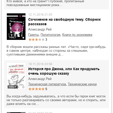
Кто живой, а кто на грани? Глубокий, пропитанный
повседневным мистицизмом рома…
12.11.2018 21:45
Сочинение на свободную тему. Сборник
рассказов
Александр Рей
,
,
газеты
политология
книги по экономике
текст
3
В сборник вошли рассказы разных лет. «Часто, сидя где-нибудь
в самом центре, наблюдая со стороны за спешными,
суетливыми движениями внешне д…
19.11.2018 20:56
История про Джона, или Как придумать
очень хорошую сказку
Александр Рей
,
техническая литература
технические науки
текст
5
Вы когда-нибудь задумывались, а что если бы герои книг могли
не только разговаривать со своими авторами, но и спорить, или
даже влиять на сю…