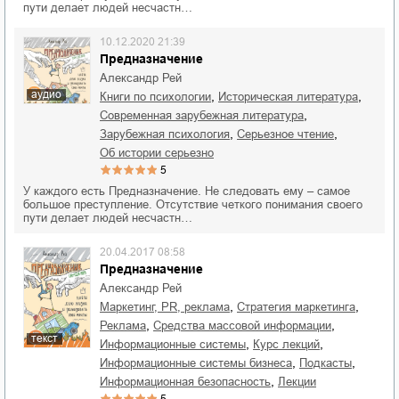
пути делает людей несчастн…
10.12.2020 21:39
Предназначение
Александр Рей
аудио
,
,
книги по психологии
историческая литература
,
современная зарубежная литература
,
,
зарубежная психология
серьезное чтение
об истории серьезно
5
У каждого есть Предназначение. Не следовать ему – самое
большое преступление. Отсутствие четкого понимания своего
пути делает людей несчастн…
20.04.2017 08:58
Предназначение
Александр Рей
,
,
маркетинг, PR, реклама
стратегия маркетинга
,
,
реклама
средства массовой информации
текст
,
,
информационные системы
курс лекций
,
,
информационные системы бизнеса
подкасты
,
информационная безопасность
лекции
5