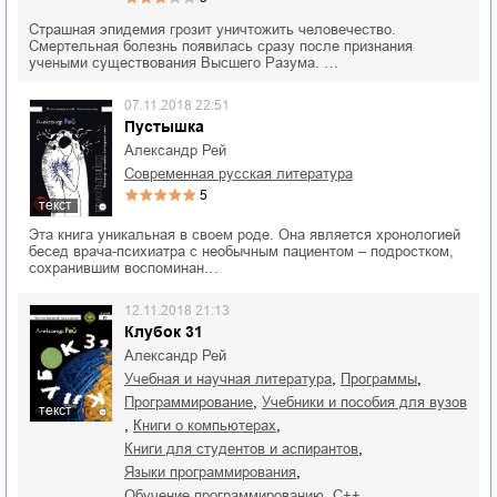
Страшная эпидемия грозит уничтожить человечество.
Смертельная болезнь появилась сразу после признания
учеными существования Высшего Разума. …
07.11.2018 22:51
Пустышка
Александр Рей
современная русская литература
5
текст
Эта книга уникальная в своем роде. Она является хронологией
бесед врача-психиатра с необычным пациентом – подростком,
сохранившим воспоминан…
12.11.2018 21:13
Клубок 31
Александр Рей
,
,
учебная и научная литература
программы
,
программирование
учебники и пособия для вузов
текст
,
,
книги о компьютерах
,
книги для студентов и аспирантов
,
языки программирования
,
,
обучение программированию
C++