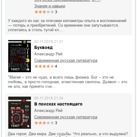
знания и навыки
3
У каждого из нас за плечами километры опыта и воспоминаний
— потерь и приобретений. Со временем они запутываются,
сплетаясь в столь тугой кл…
02.11.2018 21:21
Буквоед
Александр Рей
современная русская литература
4
текст
"Магия – это не чудо, а всего лишь физика. Бог – это не
любовь, а просто голодная, эгоистичная сволочь. Дьявол – это
не зло, как принято счи…
09.11.2018 21:24
В поисках настоящего
Александр Рей
современная русская литература
3
текст
Два героя. Два мира. Две судьбы. Что реально, а что выдумка?