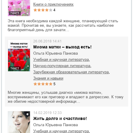
книги о приключениях
4
текст
Эта книга необходима каждой женщине, планирующей стать
мамой. Прочитав ее, вы узнаете, как рассчитать наиболее
благоприятный день для зачати…
26.06.2018 14:41
Миома матки – выход есть!
Ольга Юрьевна Панкова
,
учебная и научная литература
,
научно-популярная литература
текст
,
зарубежная образовательная литература
знания и навыки
5
Многие женщины, услышав диагноз «миома матки»,
воспринимают его как приговор и впадают в депрессию. К тому
же обилие недостоверной информаци…
14.02.2019 12:33
Жить долго и счастливо!
Ольга Юрьевна Панкова
,
учебная и научная литература