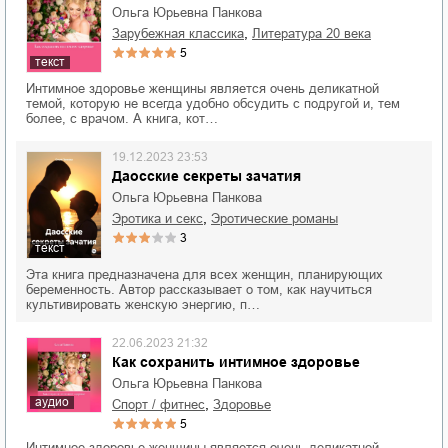
Ольга Юрьевна Панкова
,
зарубежная классика
литература 20 века
5
текст
Интимное здоровье женщины является очень деликатной
темой, которую не всегда удобно обсудить с подругой и, тем
более, с врачом. А книга, кот…
19.12.2023 23:53
Даосские секреты зачатия
Ольга Юрьевна Панкова
,
эротика и секс
эротические романы
3
текст
Эта книга предназначена для всех женщин, планирующих
беременность. Автор рассказывает о том, как научиться
культивировать женскую энергию, п…
22.06.2023 21:32
Как сохранить интимное здоровье
Ольга Юрьевна Панкова
аудио
,
спорт / фитнес
здоровье
5
Интимное здоровье женщины является очень деликатной