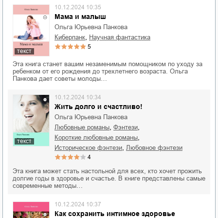
10.12.2024 10:35
Мама и малыш
Ольга Юрьевна Панкова
,
киберпанк
научная фантастика
5
текст
Эта книга станет вашим незаменимым помощником по уходу за
ребенком от его рождения до трехлетнего возраста. Ольга
Панкова дает советы молоды…
10.12.2024 10:34
Жить долго и счастливо!
Ольга Юрьевна Панкова
,
,
любовные романы
фэнтези
,
короткие любовные романы
текст
,
историческое фэнтези
любовное фэнтези
4
Эта книга может стать настольной для всех, кто хочет прожить
долгие годы в здоровье и счастье. В книге представлены самые
современные методы…
10.12.2024 10:37
Как сохранить интимное здоровье