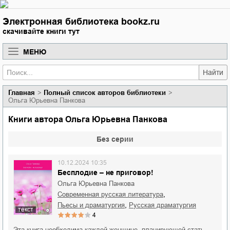
Электронная библиотека bookz.ru
скачивайте книги тут
МЕНЮ
Найти
Главная
Полный список авторов библиотеки
Ольга Юрьевна Панкова
Книги автора Ольга Юрьевна Панкова
Без серии
10.12.2024 10:35
Бесплодие – не приговор!
Ольга Юрьевна Панкова
,
современная русская литература
,
пьесы и драматургия
русская драматургия
текст
4
Эта книга необходима каждой женщине, планирующей стать