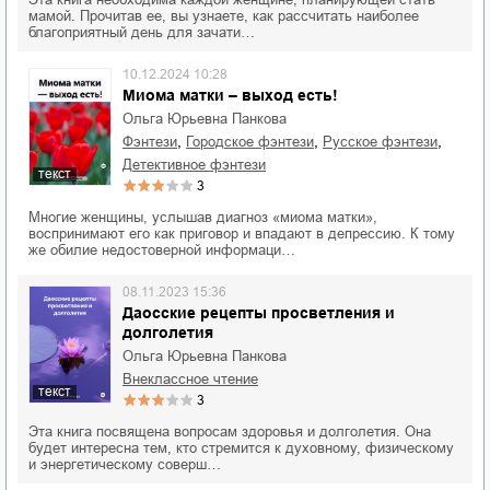
мамой. Прочитав ее, вы узнаете, как рассчитать наиболее
благоприятный день для зачати…
10.12.2024 10:28
Миома матки – выход есть!
Ольга Юрьевна Панкова
,
,
,
фэнтези
городское фэнтези
русское фэнтези
детективное фэнтези
текст
3
Многие женщины, услышав диагноз «миома матки»,
воспринимают его как приговор и впадают в депрессию. К тому
же обилие недостоверной информаци…
08.11.2023 15:36
Даосские рецепты просветления и
долголетия
Ольга Юрьевна Панкова
внеклассное чтение
текст
3
Эта книга посвящена вопросам здоровья и долголетия. Она
будет интересна тем, кто стремится к духовному, физическому
и энергетическому соверш…