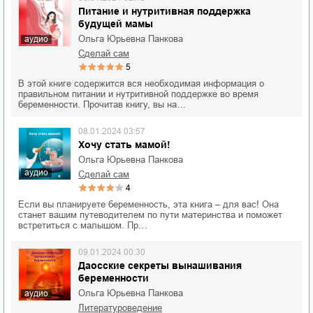
Питание и нутритивная поддержка
будущей мамы
Ольга Юрьевна Панкова
аудио
сделай сам
5
В этой книге содержится вся необходимая информация о
правильном питании и нутритивной поддержке во время
беременности. Прочитав книгу, вы на…
08.01.2024 03:57
Хочу стать мамой!
Ольга Юрьевна Панкова
аудио
сделай сам
4
Если вы планируете беременность, эта книга – для вас! Она
станет вашим путеводителем по пути материнства и поможет
встретиться с малышом. Пр…
09.01.2024 00:30
Даосские секреты вынашивания
беременности
Ольга Юрьевна Панкова
аудио
литературоведение