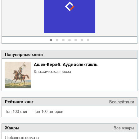
отпускай
Кировоградской
области
атьяна Александровна
Алюшина
Сергей Николаевич
Сидоренко
Популярные книги
Ашик-Кериб. Аудиоспектакль
классическая проза
Рейтинги книг
Все рейтинги
Топ 100 книг
Топ 100 авторов
Жанры
Все жанры
любовные романы