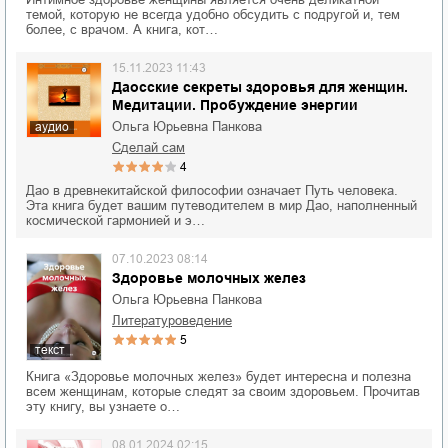
темой, которую не всегда удобно обсудить с подругой и, тем
более, с врачом. А книга, кот…
15.11.2023 11:43
Даосские секреты здоровья для женщин.
Медитации. Пробуждение энергии
Ольга Юрьевна Панкова
аудио
сделай сам
4
Дао в древнекитайской философии означает Путь человека.
Эта книга будет вашим путеводителем в мир Дао, наполненный
космической гармонией и э…
07.10.2023 08:14
Здоровье молочных желез
Ольга Юрьевна Панкова
литературоведение
5
текст
Книга «Здоровье молочных желез» будет интересна и полезна
всем женщинам, которые следят за своим здоровьем. Прочитав
эту книгу, вы узнаете о…
08.01.2024 02:15