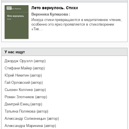
Лето вернулось. Стихи
Вероника Кулешова
:
Иногда стихи превращаются в медитативное чтение,
особенно это ярко проявляется в стихотворении
«Тих…
У нас ищут
Джордж
Оруэлл
(автор)
Стефани
Майер
(автор)
Юрий
Никитин
(автор)
Гай
Орловский
(автор)
Сьюзен
Коллинз
(автор)
Роман
Злотников
(автор)
Дмитрий
Емец
(автор)
Татьяна
Полякова
(автор)
Александр
Солженицын
(автор)
Александра
Маринина
(автор)