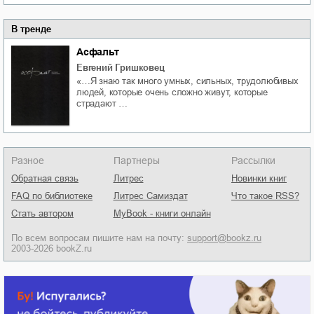
В тренде
Асфальт
Евгений Гришковец
«…Я знаю так много умных, сильных, трудолюбивых
людей, которые очень сложно живут, которые
страдают …
Разное
Партнеры
Рассылки
Обратная связь
Литрес
Новинки книг
FAQ по библиотеке
Литрес Самиздат
Что такое RSS?
Стать автором
MyBook - книги онлайн
По всем вопросам пишите нам на почту:
support@bookz.ru
2003-2026 bookZ.ru