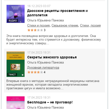
16.12.2023 03:07
Даосские рецепты просветления и
долголетия
Ольга Юрьевна Панкова
аудио
,
,
стихи и поэзия
серьезное чтение
cтихи, поэзия
3
Эта книга посвящена вопросам здоровья и долголетия. Она
будет интересна тем, кто стремится к духовному, физическому
и энергетическому соверш…
17.04.2023 19:31
Секреты женского здоровья
Ольга Юрьевна Панкова
духовная литература
4
текст
Впервые книга о методах нетрадиционной медицины написана
женщиной врачом, которая овладела энергетическими
практиками цигун и имела возможно…
17.04.2023 19:31
Бесплодие – не приговор!
Ольга Юрьевна Панкова