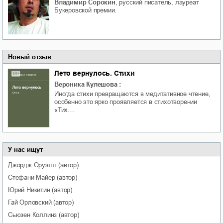
Владимир Сорокин
, русский писатель, лауреат
Букеровской премии.
Новый отзыв
Лето вернулось. Стихи
Вероника Кулешова
:
Иногда стихи превращаются в медитативное чтение,
особенно это ярко проявляется в стихотворении
«Тих…
У нас ищут
Джордж
Оруэлл
(автор)
Стефани
Майер
(автор)
Юрий
Никитин
(автор)
Гай
Орловский
(автор)
Сьюзен
Коллинз
(автор)