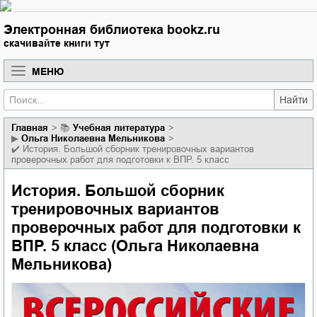
Электронная библиотека bookz.ru
скачивайте книги тут
МЕНЮ
Найти
Главная
📚
учебная литература
▶
Ольга Николаевна Мельникова
✔️
История. Большой сборник тренировочных вариантов
проверочных работ для подготовки к ВПР. 5 класс
История. Большой сборник
тренировочных вариантов
проверочных работ для подготовки к
ВПР. 5 класс (Ольга Николаевна
Мельникова)