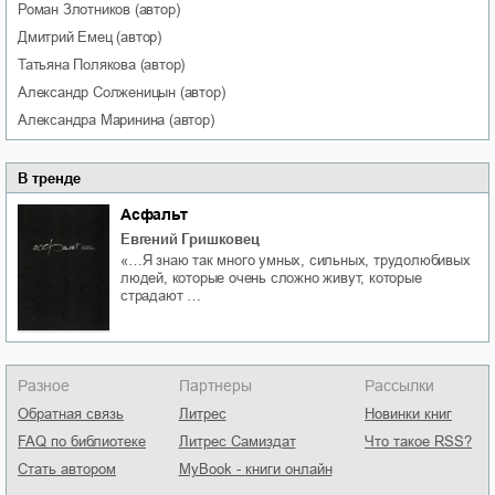
Роман
Злотников
(автор)
Дмитрий
Емец
(автор)
Татьяна
Полякова
(автор)
Александр
Солженицын
(автор)
Александра
Маринина
(автор)
В тренде
Асфальт
Евгений Гришковец
«…Я знаю так много умных, сильных, трудолюбивых
людей, которые очень сложно живут, которые
страдают …
Разное
Партнеры
Рассылки
Обратная связь
Литрес
Новинки книг
FAQ по библиотеке
Литрес Самиздат
Что такое RSS?
Стать автором
MyBook - книги онлайн