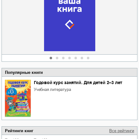
Забытая земля
Новоросии: о
Руки моей не
судьбе
отпускай
Кировоградской
области
атьяна Александровна
Алюшина
Сергей Николаевич
Сидоренко
Популярные книги
Годовой курс занятий. Для детей 2–3 лет
учебная литература
Рейтинги книг
Все рейтинги