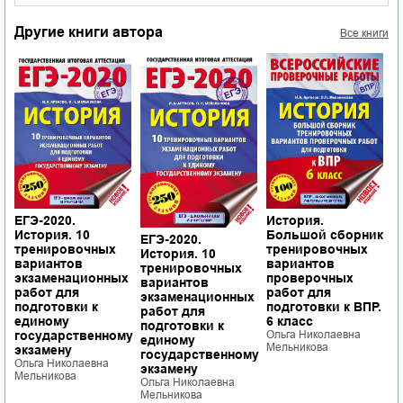
Другие книги автора
Все книги
ЕГЭ-2020.
И
История.
История. 10
Б
Большой сборник
ЕГЭ-2020.
тренировочных
т
тренировочных
История. 10
вариантов
в
вариантов
тренировочных
х
экзаменационных
п
проверочных
вариантов
работ для
р
работ для
экзаменационных
подготовки к
п
подготовки к ВПР.
работ для
единому
5
6 класс
подготовки к
у
государственному
О
Ольга Николаевна
единому
М
Мельникова
экзамену
государственному
Ольга Николаевна
экзамену
Мельникова
Ольга Николаевна
Мельникова