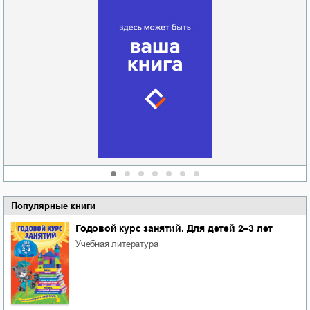
Забытая земля
Новоросии: о
Руки моей не
судьбе
отпускай
Кировоградской
области
атьяна Александровна
Алюшина
Сергей Николаевич
Сидоренко
Популярные книги
Годовой курс занятий. Для детей 2–3 лет
учебная литература