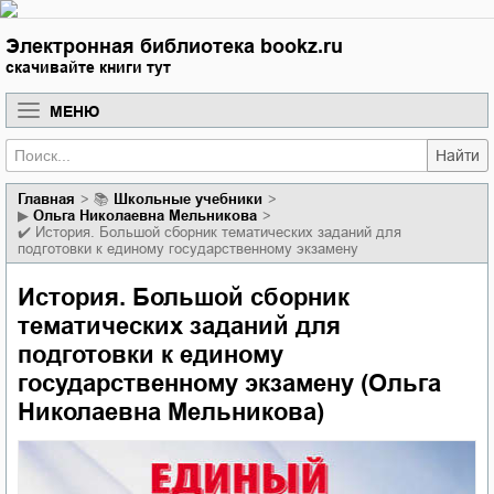
Электронная библиотека bookz.ru
скачивайте книги тут
МЕНЮ
Найти
Главная
📚
школьные учебники
▶
Ольга Николаевна Мельникова
✔️
История. Большой сборник тематических заданий для
подготовки к единому государственному экзамену
История. Большой сборник
тематических заданий для
подготовки к единому
государственному экзамену (Ольга
Николаевна Мельникова)