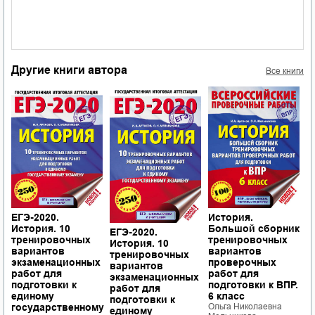
Другие книги автора
Все книги
ЕГЭ-2020.
И
История.
История. 10
Б
Большой сборник
ЕГЭ-2020.
тренировочных
т
тренировочных
История. 10
вариантов
в
вариантов
тренировочных
х
экзаменационных
п
проверочных
вариантов
работ для
р
работ для
экзаменационных
подготовки к
п
подготовки к ВПР.
работ для
единому
5
6 класс
подготовки к
у
государственному
О
Ольга Николаевна
единому