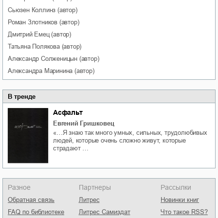
Сьюзен
Коллинз
(автор)
Роман
Злотников
(автор)
Дмитрий
Емец
(автор)
Татьяна
Полякова
(автор)
Александр
Солженицын
(автор)
Александра
Маринина
(автор)
В тренде
Асфальт
Евгений Гришковец
«…Я знаю так много умных, сильных, трудолюбивых
людей, которые очень сложно живут, которые
страдают …
Разное
Партнеры
Рассылки
Обратная связь
Литрес
Новинки книг
FAQ по библиотеке
Литрес Самиздат
Что такое RSS?