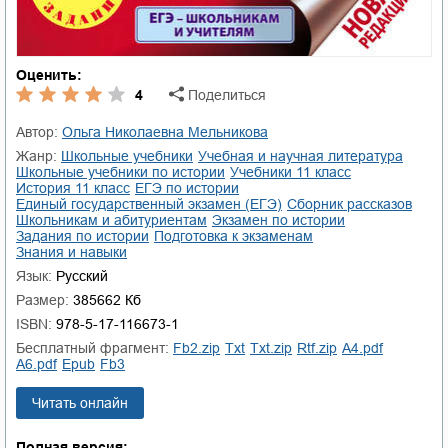
Оценить:
4
Поделиться
Автор:
Ольга Николаевна Мельникова
Жанр:
школьные учебники
учебная и научная литература
школьные учебники по истории
учебники 11 класс
история 11 класс
ЕГЭ по истории
единый государственный экзамен (ЕГЭ)
сборник рассказов
школьникам и абитуриентам
экзамен по истории
задания по истории
подготовка к экзаменам
знания и навыки
Язык:
Русский
Размер:
385662 Кб
ISBN:
978-5-17-116673-1
Бесплатный фрагмент:
fb2.zip
txt
txt.zip
rtf.zip
a4.pdf
a6.pdf
epub
fb3
Читать онлайн
Полная версия: