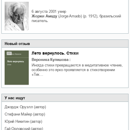
6 августа 2001
умер
Жоржи Амаду
(Jorge Amado) (р. 1912), бразильский
писатель.
Новый отзыв
Лето вернулось. Стихи
Вероника Кулешова
:
Иногда стихи превращаются в медитативное чтение,
особенно это ярко проявляется в стихотворении
«Тих…
У нас ищут
Джордж
Оруэлл
(автор)
Стефани
Майер
(автор)
Юрий
Никитин
(автор)
Гай
Орловский
(автор)