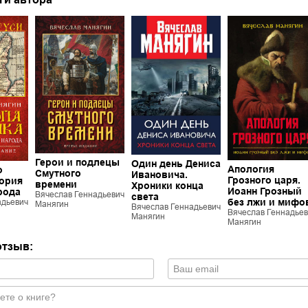
Герои и подлецы
Один день Дениса
Апология
о
Смутного
Ивановича.
Грозного царя.
тория
времени
Хроники конца
Иоанн Грозный
рода
Вячеслав Геннадьевич
света
без лжи и мифо
адьевич
Манягин
Вячеслав Геннадьевич
Вячеслав Геннадьев
Манягин
Манягин
отзыв: