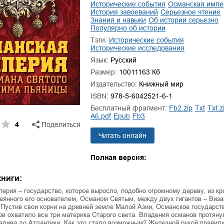
ля Новоросии:
Забытая земля Новоросии:
исторические события
Османская имп
ровоградской
о судьбе Кировоградской
история завоеваний
серьезное чтение
Л
знания и навыки
об истории серьезно
асти
области
популярно об истории
евич Сидоренко
Сергей Николаевич Сидоренко
Тэги:
исторические события
исторические исследования
Язык:
Русский
Размер:
10011163 Кб
Издательство:
Книжный мир
ISBN:
978-5-6042521-6-1
Бесплатный фрагмент:
fb2.zip
txt
txt.z
a6.pdf
epub
fb3
4
Поделиться
Читать онлайн
Полная версия:
ниги:
ерия – государство, которое выросло, подобно огромному дереву, из кр
еянного его основателем, Османом Святым, между двух гигантов – Виза
Пустив свои корни на древней земле Малой Азии, Османское государст
ов охватило все три материка Старого света. Владения османов протяну
алива до Атлантики. Как это стало возможным? Железной рукой правили