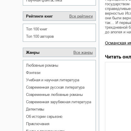
научная фантастика
государством 
справедливые
верностью Исл
Рейтинги книг
Все рейтинги
они были верн
так… И первый
трехдневной б
Топ 100 книг
до апогея и н
Топ 100 авторов
Османская и
Жанры
Все жанры
Читать онл
любовные романы
фэнтези
учебная и научная литература
современная русская литература
современные любовные романы
современная зарубежная литература
детективы
об истории серьезно
приключения