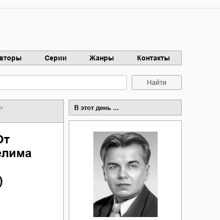
вторы
Серии
Жанры
Контакты
Найти
В этот день ...
От
елима
)