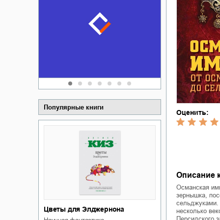
Забытая зем
пускай
о судьбе Ки
обл
а Алюшина
Сергей Никола
Популярные книги
Оценить:
Описание к
Османская имп
зернышка, пос
сельджуками. 
Цветы для Элджернона
несколько век
Персидского з