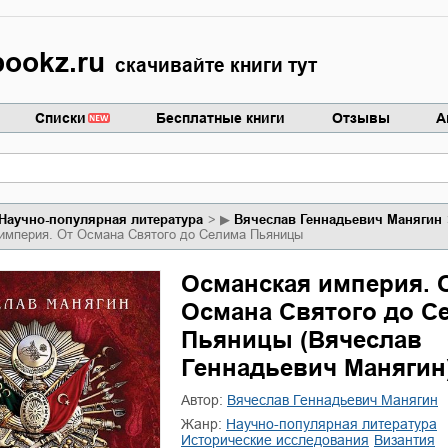
ookz.ru
скачивайте книги тут
Списки
Бесплатные книги
Отзывы
А
научно-популярная литература
▶
Вячеслав Геннадьевич Манягин
империя. От Османа Святого до Селима Пьяницы
Османская империя. 
Османа Святого до С
Пьяницы (Вячеслав
Геннадьевич Манягин
Автор:
Вячеслав Геннадьевич Манягин
Жанр:
научно-популярная литература
исторические исследования
Византия