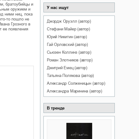
ии, братоубийцы и
У нас ищут
льным оружием и
д ними ниц, пока
что-то пошло не
Джордж
Оруэлл
(автор)
вана Грозного в
Стефани
Майер
(автор)
т ее появления
Юрий
Никитин
(автор)
Гай
Орловский
(автор)
Сьюзен
Коллинз
(автор)
Роман
Злотников
(автор)
Дмитрий
Емец
(автор)
Татьяна
Полякова
(автор)
Александр
Солженицын
(автор)
Александра
Маринина
(автор)
В тренде