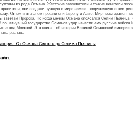
султаны из рода Османа. Жестокие завоеватели и тонкие ценители поэз
 правители, они создали лучшую в мире армию, вооруженную огнестре
аму. Огнем и ятаганом прошли они Европу и Азию. Мир простирался пре
ы заветам Пророка. Но когда мечом Османа опоясался Селим Пьяница, 
 пошатнувший государство Османов удар нанесли ему русские войска И
итве под Москвой. Эта книга – об истории Великой Османской империи о
ачала распада.
мперия. От Османа Святого до Селима Пьяницы
айн: