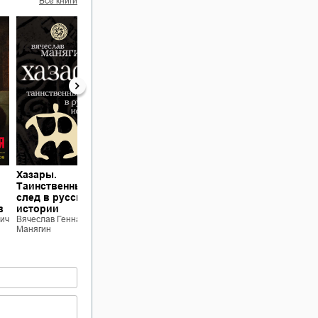
Все книги
Хазары.
Курбский против
История Русского
Таинственный
Грозного, или 450
народа от потопа
след в русской
лет черного
до Рюрика
в
истории
пиара
Вячеслав Геннадьевич
Манягин
ич
Вячеслав Геннадьевич
Вячеслав Геннадьевич
Манягин
Манягин