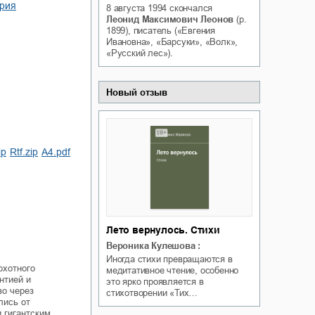
ерия
8 августа 1994
скончался
Белая ворона на факультете
ичный интерес
Леонид Максимович Леонов
(р.
Теней
1899), писатель («Евгения
Ольга Вечная
Ивановна», «Барсуки», «Волк»,
Оксана Гринберга
«Русский лес»).
Новый отзыв
ip
rtf.zip
a4.pdf
Лето вернулось. Стихи
Вероника Кулешова
:
Иногда стихи превращаются в
охотного
медитативное чтение, особенно
нтией и
это ярко проявляется в
во через
стихотворении «Тих…
лись от
 гигантским