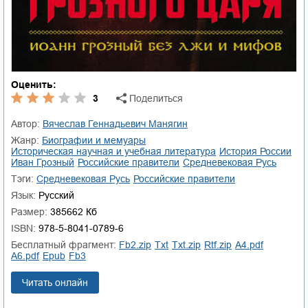
Оценить:
3
Поделиться
Автор:
Вячеслав Геннадьевич Манягин
Жанр:
биографии и мемуары
историческая научная и учебная литература
история России
Иван Грозный
российские правители
средневековая Русь
Тэги:
средневековая Русь
российские правители
Язык:
Русский
Размер:
385662 Кб
ISBN:
978-5-8041-0789-6
Бесплатный фрагмент:
fb2.zip
txt
txt.zip
rtf.zip
a4.pdf
a6.pdf
epub
fb3
Читать онлайн