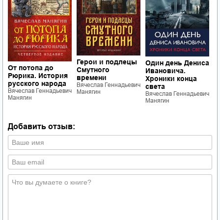
Герои и подлецы
Один день Дениса
О
От потопа до
Смутного
Ивановича.
и
Рюрика. История
времени
Хроники конца
О
русского народа
Вячеслав Геннадьевич
света
д
Вячеслав Геннадьевич
Манягин
Вячеслав Геннадьевич
П
Манягин
ч
Манягин
В
М
Добавить отзыв: