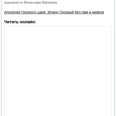
журналиста Вячеслава Манягина.
Апология Грозного царя. Иоанн Грозный без лжи и мифов
Читать онлайн: