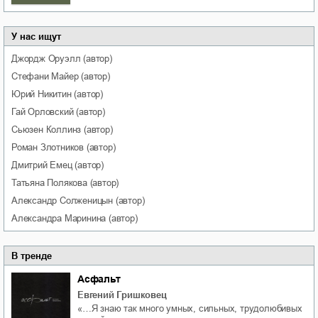
У нас ищут
Джордж
Оруэлл
(автор)
Стефани
Майер
(автор)
Юрий
Никитин
(автор)
Гай
Орловский
(автор)
Сьюзен
Коллинз
(автор)
Роман
Злотников
(автор)
Дмитрий
Емец
(автор)
Татьяна
Полякова
(автор)
Александр
Солженицын
(автор)
Александра
Маринина
(автор)
В тренде
Асфальт
Евгений Гришковец
«…Я знаю так много умных, сильных, трудолюбивых