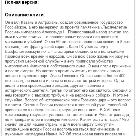
Полная версия:
Описание книги:
Он взял Казань и Астрахань, создал современное Государство
Российское, а его вычеркнул из проекта памятника «Тысячелетие
России» император Александр II. Православный народ вписал его
имя в число святых – а православные иерархи называют его
маньяком и убийцей. Он за 50 лет своего правления казнил в 8 раз
меньше, чем французский король Карл IX убил за одну
Варфоломеевскую ночь – а историки объявили его величайшим
тираном всех времен и народов. Он за всю свою жизнь ни разу не
пропустил церковной службы – а ему приписали убийство
митрополита Филиппа и собственного сына. О нем лгали при жизни
и после смерти. Но настало время очистить от клеветы память
великого русского царя Ивана Грозного. Он скончался более 400
лет назад, но имя его и поныне вызывает острый интерес. Одни
видят в нем кровожадного злодея, другие – великого
исторического деятеля, третьи почитают его как святого. Сегодня о
нем говорят и с высоких трибун, и на церковных соборах. И это не
случайно. Вопрос об исторической роли Грозного царя – это вопрос
о власти. Сегодня Россия нуждается в железной руке, способной
привести ее к победе сквозь грядущие испытания. В XVI веке
московскому государю удалось не только спасти Русь от распада,
но и превратить ее в великую империю. Каким был этот царь? Что
значил он для нашей страны и для всего мира? Смогут ли
сегодняшние вожди России воспользоваться политическим и
духовным наследием Ивана IV? Об этом новая книга писателя и