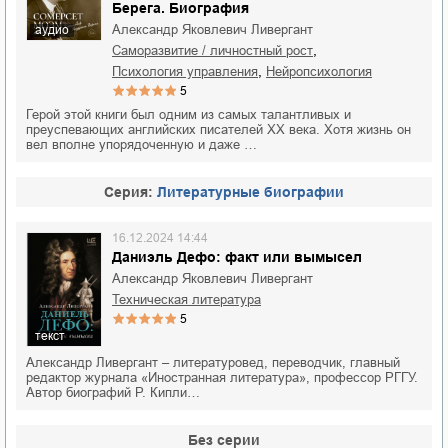
Берега. Биография
Александр Яковлевич Ливергант
аудио
,
саморазвитие / личностный рост
,
психология управления
нейропсихология
5
Герой этой книги был одним из самых талантливых и
преуспевающих английских писателей XX века. Хотя жизнь он
вел вполне упорядоченную и даже …
Cерия:
Литературные биографии
16.12.2024 14:44
Даниэль Дефо: факт или вымысел
Александр Яковлевич Ливергант
техническая литература
5
текст
Александр Ливергант – литературовед, переводчик, главный
редактор журнала «Иностранная литература», профессор РГГУ.
Автор биографий Р. Кипли…
Без серии