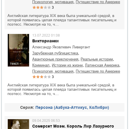
,
психология, мотивация
путешествие по Америке
3
Английская литература XIX века была уникальной средой, в
которой появилась целая плеяда талантливых писательниц и
поэтесс. Несмотря на то, ч…
13.07.2022 01:08
Викторианки
Александр Яковлевич Ливергант
,
зарубежная публицистика
,
,
авантюрные приключения
реальные истории
текст
,
,
,
криминал
истории из жизни
Латинская Америка
,
психология, мотивация
путешествие по Америке
3
Английская литература XIX века была уникальной средой, в
которой появилась целая плеяда талантливых писательниц и
поэтесс. Несмотря на то, ч…
Cерия:
Персона (Азбука-Аттикус, КоЛибри)
09.04.2025 06:53
Сомерсет Моэм. Король Лир Лазурного