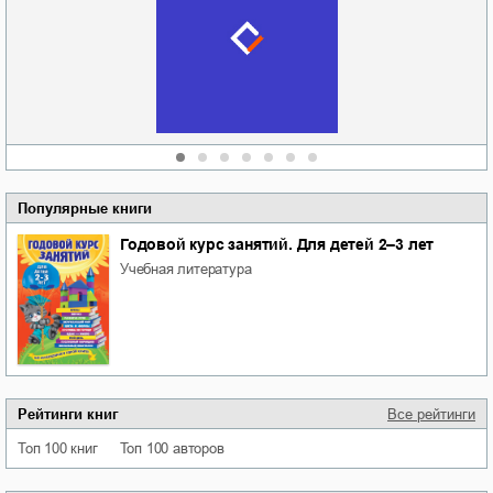
Руки моей не
судьбе
отпускай
Кировоградской
области
атьяна Александровна
Алюшина
Сергей Николаевич
Сидоренко
Популярные книги
Годовой курс занятий. Для детей 2–3 лет
учебная литература
Рейтинги книг
Все рейтинги
Топ 100 книг
Топ 100 авторов