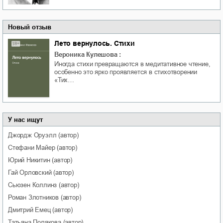
Новый отзыв
Лето вернулось. Стихи
Вероника Кулешова
:
Иногда стихи превращаются в медитативное чтение,
особенно это ярко проявляется в стихотворении
«Тих…
У нас ищут
Джордж
Оруэлл
(автор)
Стефани
Майер
(автор)
Юрий
Никитин
(автор)
Гай
Орловский
(автор)
Сьюзен
Коллинз
(автор)
Роман
Злотников
(автор)
Дмитрий
Емец
(автор)
Татьяна
Полякова
(автор)