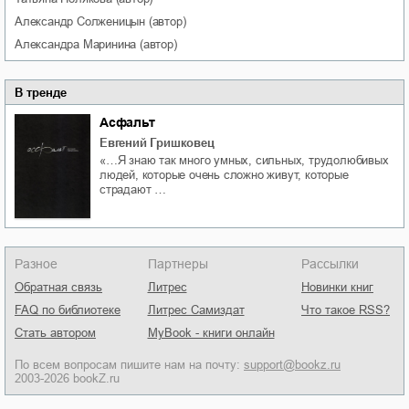
Александр
Солженицын
(автор)
Александра
Маринина
(автор)
В тренде
Асфальт
Евгений Гришковец
«…Я знаю так много умных, сильных, трудолюбивых
людей, которые очень сложно живут, которые
страдают …
Разное
Партнеры
Рассылки
Обратная связь
Литрес
Новинки книг
FAQ по библиотеке
Литрес Самиздат
Что такое RSS?
Стать автором
MyBook - книги онлайн
По всем вопросам пишите нам на почту:
support@bookz.ru
2003-2026 bookZ.ru