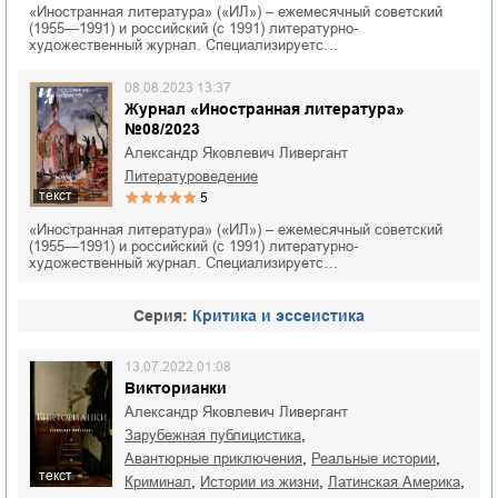
«Иностранная литература» («ИЛ») – ежемесячный советский
(1955—1991) и российский (с 1991) литературно-
художественный журнал. Специализируетс…
08.08.2023 13:37
Журнал «Иностранная литература»
№08/2023
Александр Яковлевич Ливергант
литературоведение
текст
5
«Иностранная литература» («ИЛ») – ежемесячный советский
(1955—1991) и российский (с 1991) литературно-
художественный журнал. Специализируетс…
Cерия:
Критика и эссеистика
13.07.2022 01:08
Викторианки
Александр Яковлевич Ливергант
,
зарубежная публицистика
,
,
авантюрные приключения
реальные истории
текст
,
,
,
криминал
истории из жизни
Латинская Америка