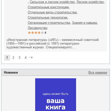
,
,
,
сельское и лесное хозяйство
лесное хозяйство
,
строительные конструкции
,
отдельные виды строительства
,
строительные технологии
,
,
организация строительства
знания и навыки
лесоводство
4
«Иностранная литература» («ИЛ») – ежемесячный советский
(1955—1991) и российский (с 1991) литературно-
художественный журнал. Специализируетс…
1
2
3
4
Новинки
Все новинки
Забытая земля
Новоросии: о