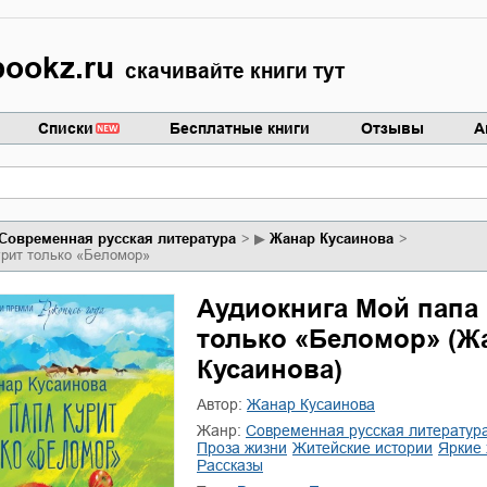
ookz.ru
скачивайте книги тут
Списки
Бесплатные книги
Отзывы
А
современная русская литература
▶
Жанар Кусаинова
урит только «Беломор»
Аудиокнига Мой папа 
только «Беломор» (Ж
Кусаинова)
Автор:
Жанар Кусаинова
Жанр:
современная русская литератур
проза жизни
житейские истории
яркие
рассказы