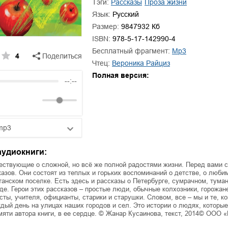
Тэги:
рассказы
проза жизни
ля Новоросии:
Белая в
ровоградской
Личный интерес
Язык:
Русский
асти
Размер:
Ольга Вечная
9847932 Кб
О
евич Сидоренко
ISBN:
978-5-17-142990-4
Бесплатный фрагмент:
mp3
4
Поделиться
Чтец:
Вероника Райциз
Полная версия:
--:--
mp3
25:10
аудиокниги:
20:50
ествующие о сложной, но всё же полной радостями жизни. Перед вами 
казов. Они состоят из теплых и горьких воспоминаний о детстве, о люби
танском поселке. Есть здесь и рассказы о Петербурге, сумрачном, тума
14:00
е. Герои этих рассказов – простые люди, обычные колхозники, горожане
сты, учителя, официанты, старики и старушки. Словом, все – мы и те, к
дый день на улицах наших городов и сел. Это истории о людях, которые
мяти автора книги, в ее сердце. © Жанар Кусаинова, текст, 2014© ООО 