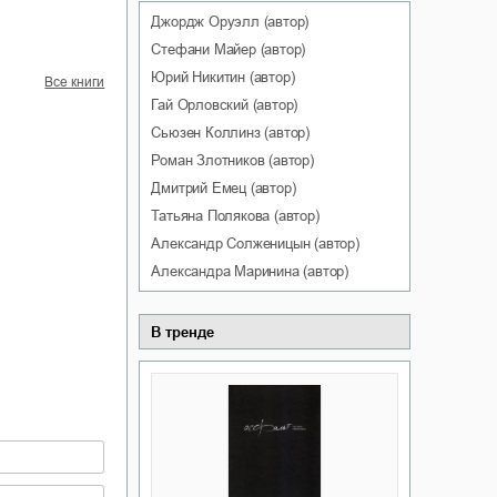
Джордж
Оруэлл
(автор)
Стефани
Майер
(автор)
Юрий
Никитин
(автор)
Все книги
Гай
Орловский
(автор)
Сьюзен
Коллинз
(автор)
Роман
Злотников
(автор)
Дмитрий
Емец
(автор)
Татьяна
Полякова
(автор)
Александр
Солженицын
(автор)
Александра
Маринина
(автор)
В тренде