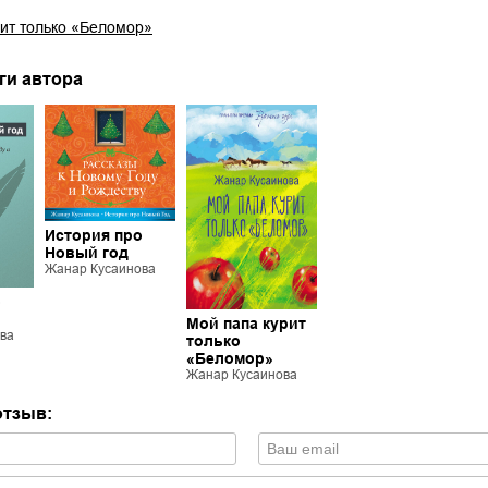
ит только «Беломор»
ги автора
История про
Новый год
Жанар Кусаинова
о
Мой папа курит
ва
только
«Беломор»
Жанар Кусаинова
отзыв: