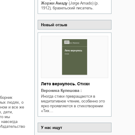
Жоржи Амаду
(Jorge Amado) (р.
Атлас флагов и гербов.
орона на факультете
1912), бразильский писатель.
Города России
Теней
Т
Татьяна Попова
ксана Гринберга
Новый отзыв
Лето вернулось. Стихи
Вероника Кулешова
:
Иногда стихи превращаются в
сборник
медитативное чтение, особенно это
мых людях, о
ярко проявляется в стихотворении
нном и все же
«Тих…
, дети,
ого мы
 навсегда
«Издательство
У нас ищут