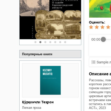
Забытая земля Новоросии:
Забытая зем
о судьбе Кировоградской
о судьбе Ки
области
обл
Сергей Николаевич Сидоренко
Сергей Никола
Оценить:
00:00
Популярные книги
Sample.
01.mp3
Описание 
02.mp3
Рассказы, пов
коротких расс
горном казахс
03.mp3
сияющем город
цирковые арти
встречаем каж
Қўрқинчли Теҳрон
остались в па
легкая проза
АСТ», 2023