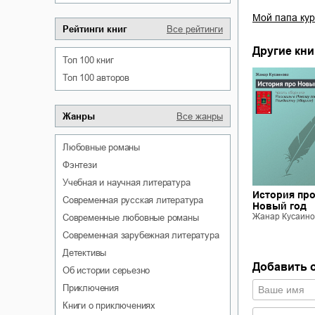
Мой папа кур
Рейтинги книг
Все рейтинги
Другие кни
Топ 100 книг
Топ 100 авторов
Жанры
Все жанры
любовные романы
фэнтези
учебная и научная литература
История пр
современная русская литература
Новый год
Жанар Кусаино
современные любовные романы
современная зарубежная литература
детективы
Добавить 
об истории серьезно
приключения
книги о приключениях