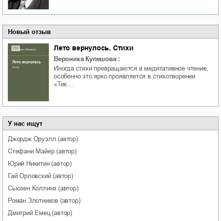
Новый отзыв
Лето вернулось. Стихи
Вероника Кулешова
:
Иногда стихи превращаются в медитативное чтение,
особенно это ярко проявляется в стихотворении
«Тих…
У нас ищут
Джордж
Оруэлл
(автор)
Стефани
Майер
(автор)
Юрий
Никитин
(автор)
Гай
Орловский
(автор)
Сьюзен
Коллинз
(автор)
Роман
Злотников
(автор)
Дмитрий
Емец
(автор)