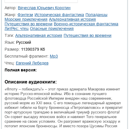
01.mp3
25:10
Автор:
Вячеслав Юрьевич Коротин
Жанр:
фэнтези
историческая фантастика
попаданцы
02.mp3
20:50
морские приключения
альтернативная история
путешествия во времени
военно-историческая фантастика
03.mp3
14:00
ЛитРес: чтец
опасные приключения
Тэги:
альтернативная история
путешествия во времени
Язык:
Русский
Размер:
11390379 Кб
Бесплатный фрагмент:
mp3
Чтец:
Евгений Лебедев
Полная версия:
Описание аудиокниги:
«Флоту – побеждать!» – этот приказ адмирала Макарова изменит
историю Русско-японской войны. Ибо в сознание лучшего
флотоводца Российской Империи внедрен наш современник,
русский моряк из XXI века. С его помощью легендарный адмирал
избежит гибели на борту броненосца «Петропавловск» и превратит
порт-артурскую трагедию в величайший триумф русского флота!
Он сорвет высадку японских войск и навяжет Того генеральное
сражение на своих условиях. Он разгромит вражескую эскадру и
потопит японские броненосцы. И вместо позора Цусимы Россия