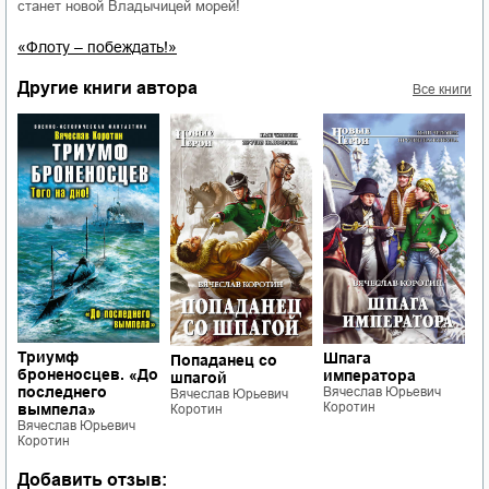
станет новой Владычицей морей!
«Флоту – побеждать!»
Другие книги автора
Все книги
А
Триумф
Шпага
Попаданец со
б
броненосцев. «До
императора
шпагой
Ц
последнего
Вячеслав Юрьевич
Вячеслав Юрьевич
В
Коротин
вымпела»
Коротин
К
Вячеслав Юрьевич
Коротин
Добавить отзыв: