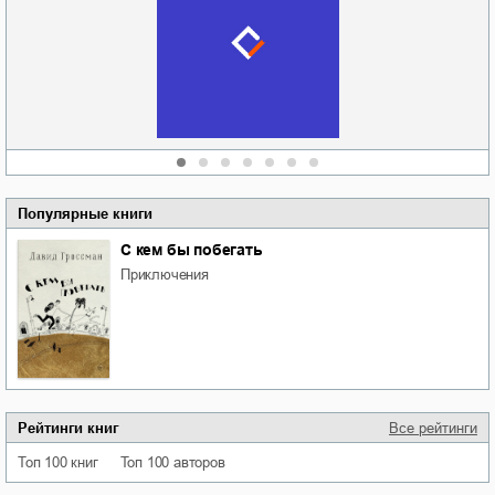
Руки моей не
судьбе
отпускай
Кировоградской
области
атьяна Александровна
Алюшина
Сергей Николаевич
Сидоренко
Популярные книги
С кем бы побегать
приключения
Рейтинги книг
Все рейтинги
Топ 100 книг
Топ 100 авторов