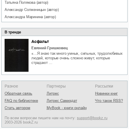
Татьяна
Полякова
(автор)
Александр
Солженицын
(автор)
Александра
Маринина
(автор)
В тренде
Асфальт
Евгений Гришковец
«…Я знаю так много умных, сильных, трудолюбивых
людей, которые очень сложно живут, которые
страдают …
Разное
Партнеры
Рассылки
Обратная связь
Литрес
Новинки книг
FAQ по библиотеке
Литрес Самиздат
Что такое RSS?
Стать автором
MyBook - книги онлайн
По всем вопросам пишите нам на почту:
support@bookz.ru
2003-2026 bookZ.ru