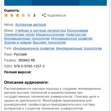
Оценить:
3
Поделиться
Автор:
Коллектив авторов
Жанр:
учебная и научная литература
монографии
технические науки
машиностроение
новаторство
инновационные технологии
инновационное развитие
знания и навыки
высокие технологии
Тэги:
инновационное развитие
инновационные технологии
Язык:
Русский
Размер:
385662 Кб
ISBN:
978-5-9765-1257-3
Полная версия:
Описание аудиокниги:
Рассматриваются научные подходы к созданию инновационных
центров высоких технологий в машиностроении при
государственных технических университетах. Описаны цели и
задачи их деятельности. Монография предназначена для
руководителей, профессорско-преподавательского состава,
аспирантов и студентов технических университетов.