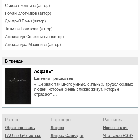
Сьюзен
Коллинз
(автор)
Роман
Злотников
(автор)
Дмитрий
Емец
(автор)
Татьяна
Полякова
(автор)
Александр
Солженицын
(автор)
Александра
Маринина
(автор)
В тренде
Асфальт
Евгений Гришковец
«…Я знаю так много умных, сильных, трудолюбивых
людей, которые очень сложно живут, которые
страдают …
Разное
Партнеры
Рассылки
Обратная связь
Литрес
Новинки книг
FAQ по библиотеке
Литрес Самиздат
Что такое RSS?