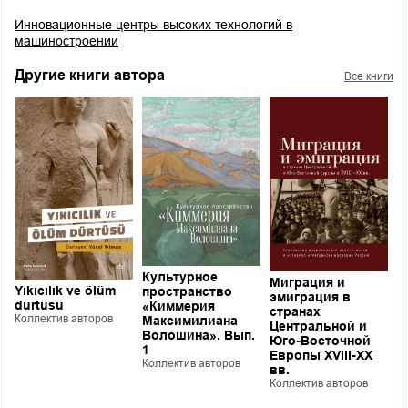
Инновационные центры высоких технологий в
машиностроении
Другие книги автора
Все книги
Культурное
П
Миграция и
Yıkıcılık ve ölüm
пространство
б
эмиграция в
dürtüsü
«Киммерия
к
странах
Коллектив авторов
Максимилиана
э
Центральной и
Волошина». Вып.
с
Юго-Восточной
1
ф
Европы XVIII-XX
Коллектив авторов
ч
вв.
Р
Коллектив авторов
Б