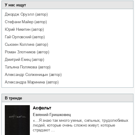
У нас ищут
Джордж
Оруэлл
(автор)
Стефани
Майер
(автор)
Юрий
Никитин
(автор)
Гай
Орловский
(автор)
Сьюзен
Коллинз
(автор)
Роман
Злотников
(автор)
Дмитрий
Емец
(автор)
Татьяна
Полякова
(автор)
Александр
Солженицын
(автор)
Александра
Маринина
(автор)
В тренде
Асфальт
Евгений Гришковец
«…Я знаю так много умных, сильных, трудолюбивых
людей, которые очень сложно живут, которые
страдают …