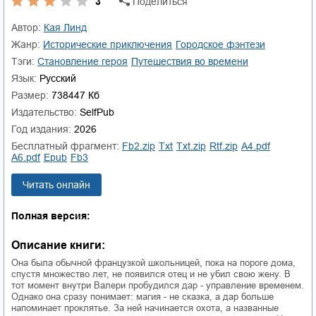
3
Поделиться
Автор:
Кая Линд
Жанр:
исторические приключения
городское фэнтези
Тэги:
становление героя
путешествия во времени
Язык:
Русский
Размер:
738447 Кб
Издательство:
SelfPub
Год издания:
2026
Бесплатный фрагмент:
fb2.zip
txt
txt.zip
rtf.zip
a4.pdf
a6.pdf
epub
fb3
Читать онлайн
Полная версия:
Описание книги:
Она была обычной французкой школьницей, пока на пороге дома,
спустя множество лет, не появился отец и не убил свою жену. В
тот момент внутри Валери пробудился дар - управление временем.
Однако она сразу понимает: магия - не сказка, а дар больше
напоминает проклятье. За ней начинается охота, а названные