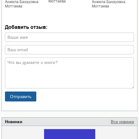
Моттаева
Анжела Бахауовна
Анжела Бахауовна
с
Моттаева
Моттаева
а
т
А
М
Добавить отзыв:
Новинки
Все новинки