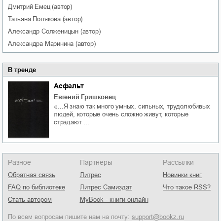
Дмитрий
Емец
(автор)
Татьяна
Полякова
(автор)
Александр
Солженицын
(автор)
Александра
Маринина
(автор)
В тренде
Асфальт
Евгений Гришковец
«…Я знаю так много умных, сильных, трудолюбивых
людей, которые очень сложно живут, которые
страдают …
Разное
Партнеры
Рассылки
Обратная связь
Литрес
Новинки книг
FAQ по библиотеке
Литрес Самиздат
Что такое RSS?
Стать автором
MyBook - книги онлайн
По всем вопросам пишите нам на почту:
support@bookz.ru