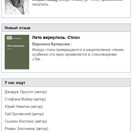
писатель.
Новый отзыв
Лето вернулось. Стихи
Вероника Кулешова
:
Иногда стихи превращаются в медитативное чтение,
особенно это ярко проявляется в стихотворении
«Тих…
У нас ищут
Джордж
Оруэлл
(автор)
Стефани
Майер
(автор)
Юрий
Никитин
(автор)
Гай
Орловский
(автор)
Сьюзен
Коллинз
(автор)
Роман
Злотников
(автор)