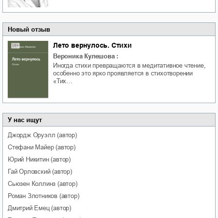
Новый отзыв
Лето вернулось. Стихи
Вероника Кулешова
:
Иногда стихи превращаются в медитативное чтение,
особенно это ярко проявляется в стихотворении
«Тих…
У нас ищут
Джордж
Оруэлл
(автор)
Стефани
Майер
(автор)
Юрий
Никитин
(автор)
Гай
Орловский
(автор)
Сьюзен
Коллинз
(автор)
Роман
Злотников
(автор)
Дмитрий
Емец
(автор)