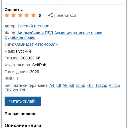
Оценить:
5
Поделиться
Автор:
Евгений Шельмин
Жанр:
автомобили и ПДД
административное право
судебное право
Тэги:
Самиздат
автомобили
Язык:
Русский
Размер:
606923 Кб
Издательство:
SelfPub
Год издания:
2026
ISBN:
1
Бесплатный фрагмент:
a4.pdf
a6.pdf
epub
fb3
txt.zip
rtf.zip
fb2.zip
txt
Читать онлайн
Полная версия:
Описание книги: