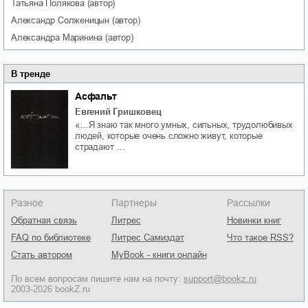
Татьяна
Полякова
(автор)
Александр
Солженицын
(автор)
Александра
Маринина
(автор)
В тренде
Асфальт
Евгений Гришковец
«…Я знаю так много умных, сильных, трудолюбивых
людей, которые очень сложно живут, которые
страдают …
Разное
Партнеры
Рассылки
Обратная связь
Литрес
Новинки книг
FAQ по библиотеке
Литрес Самиздат
Что такое RSS?
Стать автором
MyBook - книги онлайн
По всем вопросам пишите нам на почту:
support@bookz.ru
2003-2026 bookZ.ru