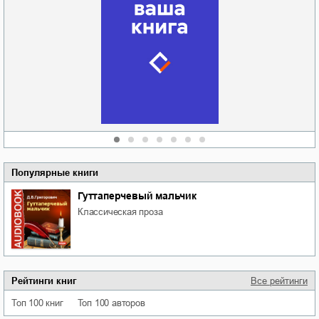
Забытая земля
Новоросии: о
Руки моей не
судьбе
отпускай
Кировоградской
области
атьяна Александровна
Алюшина
Сергей Николаевич
Сидоренко
Популярные книги
Гуттаперчевый мальчик
классическая проза
Рейтинги книг
Все рейтинги
Топ 100 книг
Топ 100 авторов