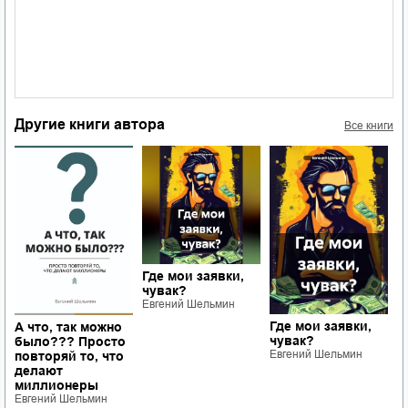
Другие книги автора
Все книги
Где мои заявки,
чувак?
Евгений Шельмин
Где мои заявки,
А что, так можно
2
чувак?
ь?
было??? Просто
к
Евгений Шельмин
повторяй то, что
з
делают
с
миллионеры
Е
Евгений Шельмин