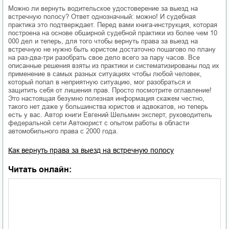
Можно ли вернуть водительское удостоверение за выезд на
встречную полосу? Ответ однозначный: можно! И судебная
практика это подтверждает. Перед вами книга-инструкция, которая
построена на основе обширной судебной практики из более чем 10
000 дел и теперь, для того чтобы вернуть права за выезд на
встречную не нужно быть юристом достаточно пошагово по плану
на раз-два-три разобрать свое дело всего за пару часов. Все
описанные решения взяты из практики и систематизированы под их
применение в самых разных ситуациях чтобы любой человек,
который попал в неприятную ситуацию, мог разобраться и
защитить себя от лишения прав. Просто посмотрите оглавление!
Это настоящая безумно полезная информация скажем честно,
такого нет даже у большинства юристов и адвокатов, но теперь
есть у вас. Автор книги Евгений Шельмин эксперт, руководитель
федеральной сети Автоюрист с опытом работы в области
автомобильного права с 2000 года.
Как вернуть права за выезд на встречную полосу
Читать онлайн: