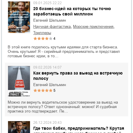
09.01.2025 22:22
20 бизнес-идей на которых ты точно
заработаешь свой миллион
Евгений Шельмин
,
,
научная фантастика
морские приключения
текст
триллеры
4
В этой книге поделюсь крутыми идеями для старта бизнеса.
Очень крутыми! Я - серийный предприниматель и представил
готовые бизнес идеи, в то…
09.02.2026 14:07
Как вернуть права за выезд на встречную
полосу
Евгений Шельмин
5
текст
Можно ли вернуть водительское удостоверение за выезд на
встречную полосу? Ответ однозначный: можно! И судебная
практика это подтверждает. Пе…
26.12.2024 20:43
Где твои бабки, предприниматель? Крутая