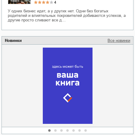
текст
4
У одних бизнес идет, а у других нет. Одни без богатых
родителей и влиятельных покровителей добиваются успехов, а
другие просто сливают все д…
Новинки
Все новинки
Забытая земля
Новоросии: о
Руки моей не
судьбе
отпускай
Кировоградской
области
атьяна Александровна
Алюшина
Сергей Николаевич
Сидоренко