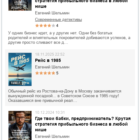
стратегия прибыльного бизнеса в любой
нише
аудио
Евгений Шельмин
современные детективы
4
У одних бизнес идет, а у других нет. Одни без богатых
родителей и влиятельных покровителей добиваются успехов, а
другие просто сливают все д…
18.11.2025 22:52
Рейс в 1985
Евгений Шельмин
5
текст
Обычный рейс из Ростова-на-Дону в Москву заканчивается
вынужденной посадкой... в Советском Союзе в 1985 году!
Оказавшиеся вне привычной реал…
10.12.2024 10:31
Где твои бабки, предприниматель? Крутая
стратегия прибыльного бизнеса в любой
нише
Евгений Шельмин