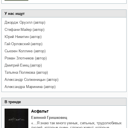
У нас ищут
Джордж
Оруэлл
(автор)
Стефани
Майер
(автор)
Юрий
Никитин
(автор)
Гай
Орловский
(автор)
Сьюзен
Коллинз
(автор)
Роман
Злотников
(автор)
Дмитрий
Емец
(автор)
Татьяна
Полякова
(автор)
Александр
Солженицын
(автор)
Александра
Маринина
(автор)
В тренде
Асфальт
Евгений Гришковец
«…Я знаю так много умных, сильных, трудолюбивых
людей, которые очень сложно живут, которые