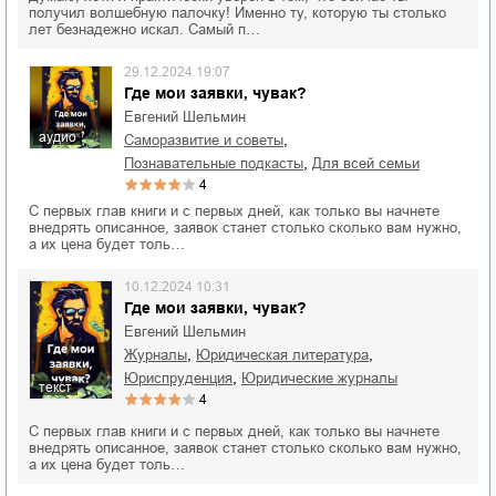
получил волшебную палочку! Именно ту, которую ты столько
лет безнадежно искал. Самый п…
29.12.2024 19:07
Где мои заявки, чувак?
Евгений Шельмин
аудио
,
саморазвитие и советы
,
познавательные подкасты
для всей семьи
4
С первых глав книги и с первых дней, как только вы начнете
внедрять описанное, заявок станет столько сколько вам нужно,
а их цена будет толь…
10.12.2024 10:31
Где мои заявки, чувак?
Евгений Шельмин
,
,
журналы
юридическая литература
,
юриспруденция
юридические журналы
текст
4
С первых глав книги и с первых дней, как только вы начнете
внедрять описанное, заявок станет столько сколько вам нужно,
а их цена будет толь…