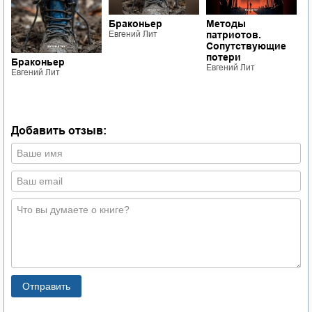
Браконьер
Методы
Евгений Лит
патриотов.
Сопутствующие
потери
Браконьер
М
Евгений Лит
Евгений Лит
п
в
Е
Добавить отзыв: