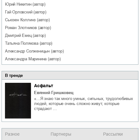
Юрий
Никитин
(автор)
Гай
Орловский
(автор)
Сьюзен
Коллинз
(автор)
Роман
Злотников
(автор)
Дмитрий
Емец
(автор)
Татьяна
Полякова
(автор)
Александр
Солженицын
(автор)
Александра
Маринина
(автор)
В тренде
Асфальт
Евгений Гришковец
«…Я знаю так много умных, сильных, трудолюбивых
людей, которые очень сложно живут, которые
страдают …
Разное
Партнеры
Рассылки