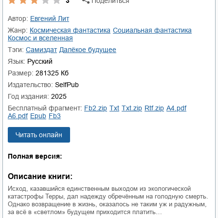
3
Поделиться
Автор:
Евгений Лит
Жанр:
космическая фантастика
социальная фантастика
космос и вселенная
Тэги:
Самиздат
далёкое будущее
Язык:
Русский
Размер:
281325 Кб
Издательство:
SelfPub
Год издания:
2025
Бесплатный фрагмент:
fb2.zip
txt
txt.zip
rtf.zip
a4.pdf
a6.pdf
epub
fb3
Читать онлайн
Полная версия:
Описание книги:
Исход, казавшийся единственным выходом из экологической
катастрофы Терры, дал надежду обречённым на голодную смерть.
Однако возвращение в жизнь, оказалось не таким уж и радужным,
за всё в «светлом» будущем приходится платить…