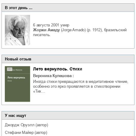
В этот день ...
6 августа 2001
умер
Жоржи Амаду
(Jorge Amado) (р. 1912), бразильский
писатель.
Новый отзыв
Лето вернулось. Стихи
Вероника Кулешова
:
Иногда стихи превращаются в медитативное чтение,
особенно это ярко проявляется в стихотворении
«Тих…
У нас ищут
Джордж
Оруэлл
(автор)
Стефани
Майер
(автор)