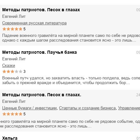
Методы патриотов. Песок в глазах
0
Евгений Лит
современная русская литература
5
Падение военного гравилёта на мирной планете само по себе не рядов
однако с каждым шагом расследования становится ясно - это лишь…
Методы патриотов. Паучья банка
0
Евгений Лит
сказки
3
Военный путч удался, но захватить власть - только полдела, ведь соп
забыть о прежней вражде и объединится, чтобы продолжить бор…
Методы патриотов. Песок в глазах.
2
Евгений Лит
,
,
ценные бумаги / инвестиции
стартапы и создание бизнеса
управлени
5
ного гравилёта на мирной планете само по себе не рядовое событие, од
м расследования становится ясно - это лишь…
Хельга
0