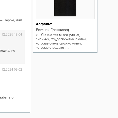
фы Терры, дал
Асфальт
Евгений Гришковец
4.12.2025 18:04
«…Я знаю так много умных,
сильных, трудолюбивых людей,
которые очень сложно живут,
которые страдают …
пешна, но
9.12.2024 09:02
забыть о