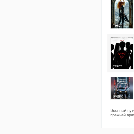
текст
текст
аудио
Военный путч
прежней вра