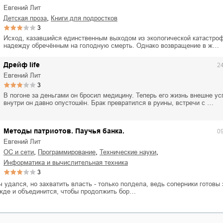
Евгений Лит
,
детская проза
книги для подростков
3
Исход, казавшийся единственным выходом из экологической катастро
надежду обречённым на голодную смерть. Однако возвращение в ж…
Дрейф life
2
Евгений Лит
3
В погоне за деньгами он бросил медицину. Теперь его жизнь внешне ус
внутри он давно опустошён. Брак превратился в руины, встречи с …
Методы патриотов. Паучья банка.
0
Евгений Лит
,
,
,
ОС и сети
программирование
технические науки
информатика и вычислительная техника
3
 удался, но захватить власть - только полдела, ведь соперники готовы 
жде и объединится, чтобы продолжить бор…