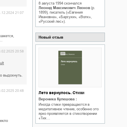
8 августа 1994
скончался
Белая ворона на факультете
ичный интерес
Леонид Максимович Леонов
(р.
Теней
1899), писатель («Евгения
4.12.2024 21:07
Ольга Вечная
Ивановна», «Барсуки», «Волк»,
Оксана Гринберга
«Русский лес»).
кажется,
Новый отзыв
к…
8.02.2025 20:58
ult
о выдохнуть.
8.02.2025 20:48
Лето вернулось. Стихи
Вероника Кулешова
:
Иногда стихи превращаются в
медитативное чтение, особенно это
ярко проявляется в стихотворении
«Тих…
пекло