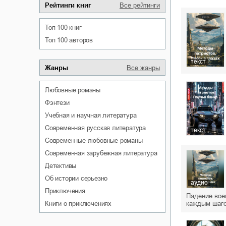
Рейтинги книг
Все рейтинги
Топ 100 книг
Топ 100 авторов
текст
Жанры
Все жанры
любовные романы
фэнтези
учебная и научная литература
современная русская литература
текст
современные любовные романы
современная зарубежная литература
детективы
об истории серьезно
аудио
приключения
Падение воен
книги о приключениях
каждым шаго