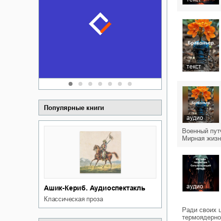
Забытая зем
пускай
о судьбе Ки
обл
а Алюшина
Сергей Никола
текст
Популярные книги
аудио
Военный пут
Мирная жизн
аудио
Ашик-Кериб. Аудиоспектакль
классическая проза
Ради своих 
термоядерно