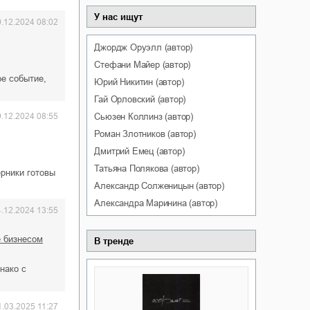
У нас ищут
9.12.2024 08:02
Джордж
Оруэлл
(автор)
Стефани
Майер
(автор)
ое событие,
Юрий
Никитин
(автор)
Гай
Орловский
(автор)
Сьюзен
Коллинз
(автор)
9.12.2024 08:55
Роман
Злотников
(автор)
Дмитрий
Емец
(автор)
Татьяна
Полякова
(автор)
ерники готовы
Александр
Солженицын
(автор)
Александра
Маринина
(автор)
4.12.2024 13:55
е бизнесом
В тренде
нако с
1.03.2025 11:27