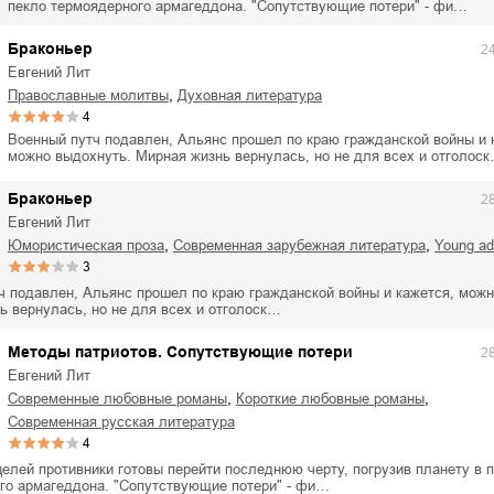
ля Новоросии:
пекло термоядерного армагеддона. "Сопутствующие потери" - фи…
Забытая земля Новоросии:
ровоградской
о судьбе Кировоградской
Л
асти
области
Браконьер
2
Евгений Лит
евич Сидоренко
Сергей Николаевич Сидоренко
,
православные молитвы
духовная литература
4
Военный путч подавлен, Альянс прошел по краю гражданской войны и 
можно выдохнуть. Мирная жизнь вернулась, но не для всех и отголос
Браконьер
2
Евгений Лит
,
,
юмористическая проза
современная зарубежная литература
young ad
3
ч подавлен, Альянс прошел по краю гражданской войны и кажется, можн
ь вернулась, но не для всех и отголоск…
Методы патриотов. Сопутствующие потери
2
Евгений Лит
,
,
современные любовные романы
короткие любовные романы
современная русская литература
4
целей противники готовы перейти последнюю черту, погрузив планету в 
го армагеддона. "Сопутствующие потери" - фи…