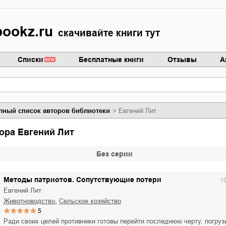
ookz.ru
скачивайте книги тут
Списки
Бесплатные книги
Отзывы
А
лный список авторов библиотеки
Евгений Лит
тора Евгений Лит
Без серии
Методы патриотов. Сопутствующие потери
1
Евгений Лит
,
животноводство
сельское хозяйство
5
Ради своих целей противники готовы перейти последнюю черту, погруз