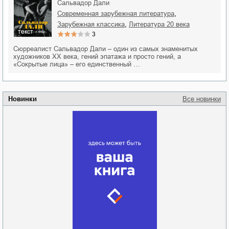
Сальвадор Дали
,
современная зарубежная литература
,
зарубежная классика
литература 20 века
текст
3
Сюрреалист Сальвадор Дали – один из самых знаменитых
художников XX века, гений эпатажа и просто гений, а
«Сокрытые лица» – его единственный …
Новинки
Все новинки
Забытая земля
Новоросии: о
Руки моей не
судьбе
отпускай
Кировоградской
области
атьяна Александровна
Алюшина
Сергей Николаевич
Сидоренко