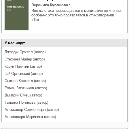
Вероника Кулешова
:
Иногда стихи превращаются в медитативное чтение,
особенно это ярко проявляется в стихотворении
«Тих…
У нас ищут
Джордж
Оруэлл
(автор)
Стефани
Майер
(автор)
Юрий
Никитин
(автор)
Гай
Орловский
(автор)
Сьюзен
Коллинз
(автор)
Роман
Злотников
(автор)
Дмитрий
Емец
(автор)
Татьяна
Полякова
(автор)
Александр
Солженицын
(автор)
Александра
Маринина
(автор)