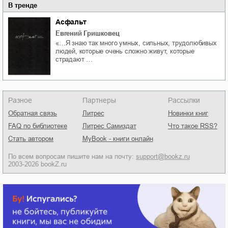
В тренде
Асфальт
Евгений Гришковец
«…Я знаю так много умных, сильных, трудолюбивых
людей, которые очень сложно живут, которые
страдают …
Разное
Партнеры
Рассылки
Обратная связь
Литрес
Новинки книг
FAQ по библиотеке
Литрес Самиздат
Что такое RSS?
Стать автором
MyBook - книги онлайн
По всем вопросам пишите нам на почту:
support@bookz.ru
2003-2026 bookZ.ru