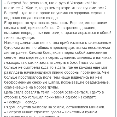
– Вперед! Застрелю того, кто струсит! Ускориться! Что
плететесь?! Ждете, когда немец встретит вас пулеметами?!
Вперед! – где-то в стороне не унимался здоровяк-сержант,
подгоняя солдат своего взвода.
Егор перестал чувствовать усталость. Вернее, его организм
свыкся с ней, приспособился. Он выровнял дыхание,
выставил вперед штык винтовки, старался держаться в общей
линии атакующих.
Наконец солдатская цепь стала приближаться к заснеженным
бугоркам из тел погибших в предыдущих атаках несколькими
днями ранее. Каждый боец видел перед собой занесенные
снегом тела мертвецов в серых суконных шинелях и ватниках,
лежащих так, как их застала смерть в бою. Глаза солдат
больше не смотрели куда-то в даль, где не каждый еще мог
разглядеть начинающуюся линию обороны противника. Чем
больше простиралось поле, тем чаще виднелись на нем
бесформенные снежные шапки, покрывавшие бездыханные,
окаменевшие на морозе трупы.
Цепь стала сбавлять темп, норовя остановиться. Где-то в
стороне Егор услышал причитания одного из солдат:
– Господи, Господи!
Рядом, опустив винтовку на землю, остановился Минаков.
– Вперед! Иначе сдохнете здесь! – неистовым криком
подгонял подчиненных сержант.