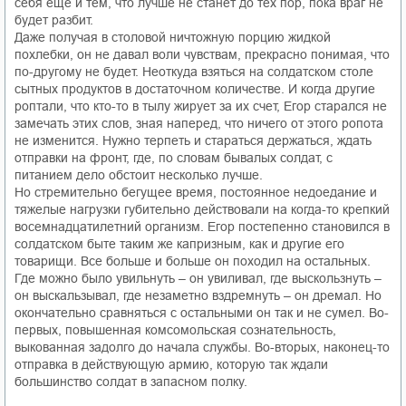
себя еще и тем, что лучше не станет до тех пор, пока враг не
будет разбит.
Даже получая в столовой ничтожную порцию жидкой
похлебки, он не давал воли чувствам, прекрасно понимая, что
по-другому не будет. Неоткуда взяться на солдатском столе
сытных продуктов в достаточном количестве. И когда другие
роптали, что кто-то в тылу жирует за их счет, Егор старался не
замечать этих слов, зная наперед, что ничего от этого ропота
не изменится. Нужно терпеть и стараться держаться, ждать
отправки на фронт, где, по словам бывалых солдат, с
питанием дело обстоит несколько лучше.
Но стремительно бегущее время, постоянное недоедание и
тяжелые нагрузки губительно действовали на когда-то крепкий
восемнадцатилетний организм. Егор постепенно становился в
солдатском быте таким же капризным, как и другие его
товарищи. Все больше и больше он походил на остальных.
Где можно было увильнуть – он увиливал, где выскользнуть –
он выскальзывал, где незаметно вздремнуть – он дремал. Но
окончательно сравняться с остальными он так и не сумел. Во-
первых, повышенная комсомольская сознательность,
выкованная задолго до начала службы. Во-вторых, наконец-то
отправка в действующую армию, которую так ждали
большинство солдат в запасном полку.