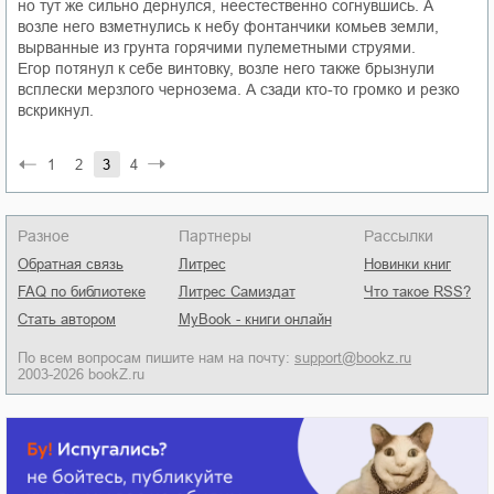
но тут же сильно дернулся, неестественно согнувшись. А
возле него взметнулись к небу фонтанчики комьев земли,
вырванные из грунта горячими пулеметными струями.
Егор потянул к себе винтовку, возле него также брызнули
всплески мерзлого чернозема. А сзади кто-то громко и резко
вскрикнул.
1
2
3
4
Разное
Партнеры
Рассылки
Обратная связь
Литрес
Новинки книг
FAQ по библиотеке
Литрес Самиздат
Что такое RSS?
Стать автором
MyBook - книги онлайн
По всем вопросам пишите нам на почту:
support@bookz.ru
2003-2026 bookZ.ru