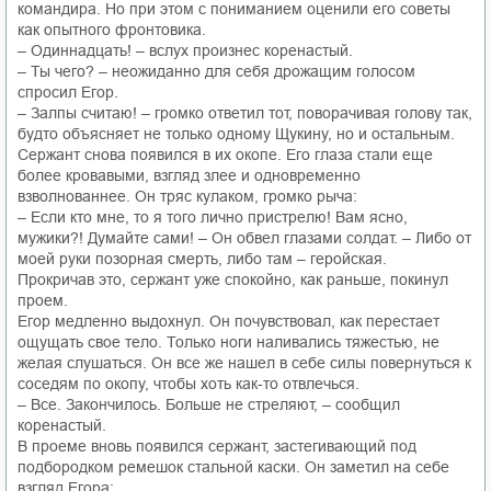
командира. Но при этом с пониманием оценили его советы
как опытного фронтовика.
– Одиннадцать! – вслух произнес коренастый.
– Ты чего? – неожиданно для себя дрожащим голосом
спросил Егор.
– Залпы считаю! – громко ответил тот, поворачивая голову так,
будто объясняет не только одному Щукину, но и остальным.
Сержант снова появился в их окопе. Его глаза стали еще
более кровавыми, взгляд злее и одновременно
взволнованнее. Он тряс кулаком, громко рыча:
– Если кто мне, то я того лично пристрелю! Вам ясно,
мужики?! Думайте сами! – Он обвел глазами солдат. – Либо от
моей руки позорная смерть, либо там – геройская.
Прокричав это, сержант уже спокойно, как раньше, покинул
проем.
Егор медленно выдохнул. Он почувствовал, как перестает
ощущать свое тело. Только ноги наливались тяжестью, не
желая слушаться. Он все же нашел в себе силы повернуться к
соседям по окопу, чтобы хоть как-то отвлечься.
– Все. Закончилось. Больше не стреляют, – сообщил
коренастый.
В проеме вновь появился сержант, застегивающий под
подбородком ремешок стальной каски. Он заметил на себе
взгляд Егора: