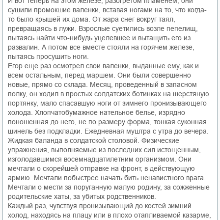
И вот теперь на этом железе, разогретом пламенем, они
сушили промокшие валенки, вставая ногами на то, что когда-
то было крышей их дома. От жара снег вокруг таял,
превращаясь в лужи. Взрослые суетились возле пепелищ,
пытаясь найти что-нибудь уцелевшее и вытащить его из
развалин. А потом все вместе стояли на горячем железе,
пытаясь просушить ноги.
Егор еще раз осмотрел свои валенки, выданные ему, как и
всем остальным, перед маршем. Они были совершенно
новые, прямо со склада. Месяц, проведенный в запасном
полку, он ходил в простых солдатских ботинках на шерстяную
портянку, мало спасавшую ноги от зимнего пронизывающего
холода. Хлопчатобумажное нательное белье, изрядно
поношенная до него, не по размеру форма, тонкая суконная
шинель без подкладки. Ежедневная муштра с утра до вечера.
Жидкая баланда в солдатской столовой. Физические
упражнения, выполняемые из последних сил истощенным,
изголодавшимся восемнадцатилетним организмом. Они
мечтали о скорейшей отправке на фронт, в действующую
армию. Мечтали побыстрее начать бить ненавистного врага.
Мечтали о мести за поруганную малую родину, за сожженные
родительские хаты, за убитых родственников.
Каждый раз, чувствуя пронизывающий до костей зимний
холод, находясь на плацу или в плохо отапливаемой казарме,