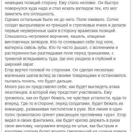
немецких позиций сторону. Ему стало неловко. Он быстро
повернулся куда надо и стал искать взглядом тех, кто мог
заметить его оплошность.
Однако остальным было не до него. Поле оживало. Сотни
солдат выпрыгивали из траншей и стрелковых ячеек и делали
первые неуверенные шаги в сторону вражеских позиций.
Слышалось негромкое ворчание, кашель, клацанье
винтовочных затворов. Кто-то сплевывал себе под ноги,
матерясь сквозь зубы. Кто-то часто дышал, с волнением и
растерянностью разглядывая поле перед траншеями, с
тревогой вглядываясь туда, где оно уходило в глубокий и
широкий овраг.
Егор вертел головой по сторонам. Он сделал несколько
маленьких шагов вслед за своими товарищами и остановился,
пытаясь понять, что будет дальше.
Много раз он представлял себе, как будет выглядеть атака
пехотинцев, в которой ему предстоит участвовать. Ему
грезилось, как он будет бежать, не чувствуя усталости, куда-то
вперед. Где-то в стороне, перед солдатами, будет бежать их
командир, размахивая пистолетом в руке. Вся линия в один
голос громогласно грянет ужасающее противника «ура». Егор
видел в своих фантазиях, как будет крепко держать в руках
свою винтовку, направляя вперед ее штык, как быстрым и
коротким ударом будет вгонять сверкающий на солнце клинок