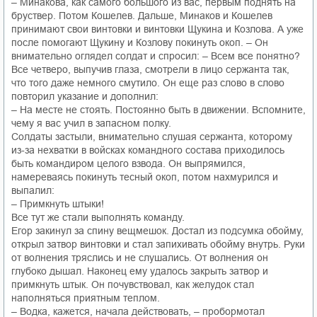
– Минакова, как самого большого из вас, первым поднять на
бруствер. Потом Кошелев. Дальше, Минаков и Кошелев
принимают свои винтовки и винтовки Щукина и Козлова. А уже
после помогают Щукину и Козлову покинуть окоп. – Он
внимательно оглядел солдат и спросил: – Всем все понятно?
Все четверо, выпучив глаза, смотрели в лицо сержанта так,
что того даже немного смутило. Он еще раз слово в слово
повторил указание и дополнил:
– На месте не стоять. Постоянно быть в движении. Вспомните,
чему я вас учил в запасном полку.
Солдаты застыли, внимательно слушая сержанта, которому
из-за нехватки в войсках командного состава приходилось
быть командиром целого взвода. Он выпрямился,
намереваясь покинуть тесный окоп, потом нахмурился и
выпалил:
– Примкнуть штыки!
Все тут же стали выполнять команду.
Егор закинул за спину вещмешок. Достал из подсумка обойму,
открыл затвор винтовки и стал запихивать обойму внутрь. Руки
от волнения тряслись и не слушались. От волнения он
глубоко дышал. Наконец ему удалось закрыть затвор и
примкнуть штык. Он почувствовал, как желудок стал
наполняться приятным теплом.
– Водка, кажется, начала действовать, – пробормотал