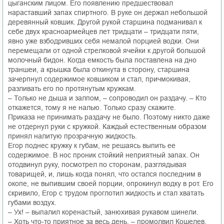
цыганским лицом. Его появлению предшествовал
нараставший запах спиртного. В руке он держал небольшой
деревянный ковшик. Другой рукой старшина подманивал к
себе двух красноармейцев лет тридцати – тридцати пяти,
явно уже взбодривших себя немалой порцией водки. Они
перемещали от одной стрелковой ячейки к другой большой
молочный бидон. Когда емкость была поставлена на дно
траншеи, а крышка была откинута в сторону, старшина
зачерпнул содержимое ковшиком и стал, причмокивая,
разливать его по протянутым кружкам.
– Только не дыша и залпом, – сопроводил он раздачу. – Кто
откажется, тому я не налью. Только сразу скажите.
Приказа не принимать раздачу не было. Поэтому никто даже
не отдернул руки с кружкой. Каждый естественным образом
принял налитую прозрачную жидкость.
Егор поднес кружку к губам, не решаясь выпить ее
содержимое. В нос проник стойкий неприятный запах. Он
отодвинул руку, посмотрел по сторонам, разглядывая
товарищей, и, лишь когда понял, что остался последним в
окопе, не выпившим своей порции, опрокинул водку в рот. Его
скривило, Егор с трудом проглотил жидкость и стал хватать
губами воздух.
– Ух! – выпалил коренастый, занюхивая рукавом шинели.
– Хоть что-то приятное за весь день, – промолвил Кошелев.