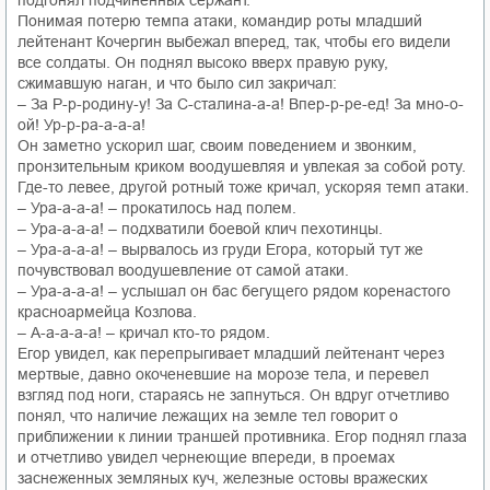
Понимая потерю темпа атаки, командир роты младший
лейтенант Кочергин выбежал вперед, так, чтобы его видели
все солдаты. Он поднял высоко вверх правую руку,
сжимавшую наган, и что было сил закричал:
– За Р-р-родину-у! За С-сталина-а-а! Впер-р-ре-ед! За мно-о-
ой! Ур-р-ра-а-а-а!
Он заметно ускорил шаг, своим поведением и звонким,
пронзительным криком воодушевляя и увлекая за собой роту.
Где-то левее, другой ротный тоже кричал, ускоряя темп атаки.
– Ура-а-а-а! – прокатилось над полем.
– Ура-а-а-а! – подхватили боевой клич пехотинцы.
– Ура-а-а-а! – вырвалось из груди Егора, который тут же
почувствовал воодушевление от самой атаки.
– Ура-а-а-а! – услышал он бас бегущего рядом коренастого
красноармейца Козлова.
– А-а-а-а-а! – кричал кто-то рядом.
Егор увидел, как перепрыгивает младший лейтенант через
мертвые, давно окоченевшие на морозе тела, и перевел
взгляд под ноги, стараясь не запнуться. Он вдруг отчетливо
понял, что наличие лежащих на земле тел говорит о
приближении к линии траншей противника. Егор поднял глаза
и отчетливо увидел чернеющие впереди, в проемах
заснеженных земляных куч, железные остовы вражеских