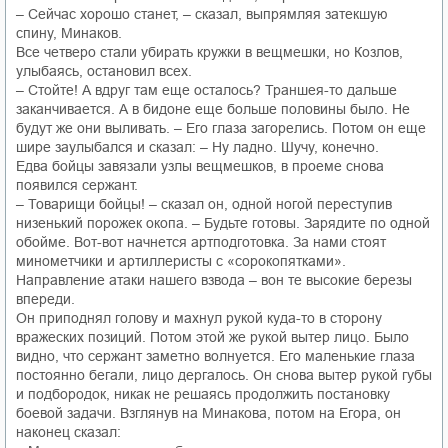
– Сейчас хорошо станет, – сказал, выпрямляя затекшую
спину, Минаков.
Все четверо стали убирать кружки в вещмешки, но Козлов,
улыбаясь, остановил всех.
– Стойте! А вдруг там еще осталось? Траншея-то дальше
заканчивается. А в бидоне еще больше половины было. Не
будут же они выливать. – Его глаза загорелись. Потом он еще
шире заулыбался и сказал: – Ну ладно. Шучу, конечно.
Едва бойцы завязали узлы вещмешков, в проеме снова
появился сержант.
– Товарищи бойцы! – сказал он, одной ногой переступив
низенький порожек окопа. – Будьте готовы. Зарядите по одной
обойме. Вот-вот начнется артподготовка. За нами стоят
минометчики и артиллеристы с «сорокопятками».
Направление атаки нашего взвода – вон те высокие березы
впереди.
Он приподнял голову и махнул рукой куда-то в сторону
вражеских позиций. Потом этой же рукой вытер лицо. Было
видно, что сержант заметно волнуется. Его маленькие глаза
постоянно бегали, лицо дергалось. Он снова вытер рукой губы
и подбородок, никак не решаясь продолжить постановку
боевой задачи. Взглянув на Минакова, потом на Егора, он
наконец сказал: