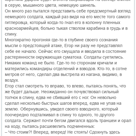
в серую, мышиного цвета, немецкую шинель.
Он много раз пытался представить себе предсмертный взгляд
немецкого солдата, каждый раз видя на его месте того самого
гитлеровца, который когда-то гнал его в колонну пленных
красноармейцев, больно тыкая стволом карабина в грудь и в
спину.
Многократно прогоняя где-то в глубине своего сознания
мысли о предстоящей атаке, Егор ни разу не представлял
себе ее начало. Сейчас его смущала и вводила в состояние
растерянности окружающая суматоха. Солдаты суетились.
Никаких команд не было. Где-то по сторонам кричали и
матерились командиры отделений и взводов. Кто-то, в сотне
метров от него, сделал два выстрела из нагана, видимо, в
воздух.
Егор стал смотреть то вправо, то влево, пытаясь понять, что
же будет дальше. Неожиданно он почувствовал сильный
толчок в спину, едва не сбивший его с ног. Он невольно
сделал несколько быстрых шагов вперед, едва не упав на
землю. Обернувшись, увидел своего взводного, который
поочередно подталкивал в спину то одного, то другого
солдата. Сержант почти бегом двигался вдоль траншеи и орал
на ходу, пытаясь расшевелить подчиненных:
– Что стоим?! Вперед, вперед! Не стоять! Сдохнуть здесь