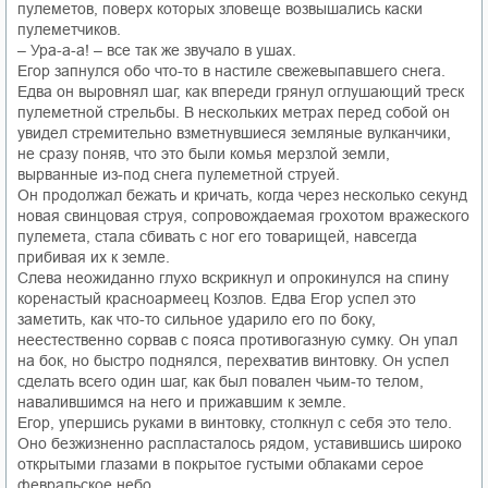
пулеметов, поверх которых зловеще возвышались каски
пулеметчиков.
– Ура-а-а! – все так же звучало в ушах.
Егор запнулся обо что-то в настиле свежевыпавшего снега.
Едва он выровнял шаг, как впереди грянул оглушающий треск
пулеметной стрельбы. В нескольких метрах перед собой он
увидел стремительно взметнувшиеся земляные вулканчики,
не сразу поняв, что это были комья мерзлой земли,
вырванные из-под снега пулеметной струей.
Он продолжал бежать и кричать, когда через несколько секунд
новая свинцовая струя, сопровождаемая грохотом вражеского
пулемета, стала сбивать с ног его товарищей, навсегда
прибивая их к земле.
Слева неожиданно глухо вскрикнул и опрокинулся на спину
коренастый красноармеец Козлов. Едва Егор успел это
заметить, как что-то сильное ударило его по боку,
неестественно сорвав с пояса противогазную сумку. Он упал
на бок, но быстро поднялся, перехватив винтовку. Он успел
сделать всего один шаг, как был повален чьим-то телом,
навалившимся на него и прижавшим к земле.
Егор, упершись руками в винтовку, столкнул с себя это тело.
Оно безжизненно распласталось рядом, уставившись широко
открытыми глазами в покрытое густыми облаками серое
февральское небо.