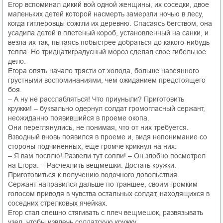
Егор вспоминал дикий вой одной женщины, их соседки, двое
маленьких детей которой насмерть замерзли ночью в лесу,
когда гитлеровцы сожгли их деревню. Спасаясь бегством, она
усадила детей в плетеный короб, установленный на санки, и
везла их так, пытаясь побыстрее добраться до какого-нибудь
тепла. Но тридцатиградусный мороз сделал свое гибельное
дело.
Егора опять начало трясти от холода, больше навеянного
грустными воспоминаниями, чем ожиданием предстоящего
боя.
– А ну не расслабляться! Что приуныли? Приготовить
кружки! – буквально одернул солдат громогласный сержант,
неожиданно появившийся в проеме окопа.
Они переглянулись, не понимая, что от них требуется.
Взводный вновь появился в проеме и, видя непонимание со
стороны подчиненных, еще громче крикнул на них:
– Я вам посплю! Развели тут сопли! – Он злобно посмотрел
на Егора. – Расчехлить вещмешки. Достать кружки.
Приготовиться к получению водочного довольствия.
Сержант направился дальше по траншее, своим громким
голосом приводя в чувства остальных солдат, находящихся в
соседних стрелковых ячейках.
Егор стал спешно стягивать с плеч вещмешок, развязывать
узел, чтобы извлечь солдатскую кружку.