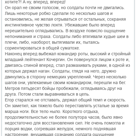
хотите?! А ну, вперед, вперед!
Он орал не своим голосом, но солдаты почти не двигались.
Лишь некоторые робко сделали по несколько шагов и
остановились, не желая отрываться от остальных, сохраняя
инстинктивное чувство локтя. Убежавшие было вперед
нерешительно оглядывались. В воздухе повисло ощущение
непонимания и страха. Солдаты либо втягивали худые шеи в
плечи, либо, наоборот, вытягивали их, пытаясь
сориентироваться в общей суматохе.
Наконец вперед выбежал командир роты, высокий и стройный
младший лейтенант Кочергин. Он повернулся лицом к роте и,
двигаясь спиной вперед, стал размахивать руками, в одной из
которых держал наган. Солдаты, глядя на него, дружно
двинулись в сторону немецких укреплений. Через несколько
шагов они, увлекаемые своим командиром, перешли на бег.
Метров пятьдесят бойцы пробежали, оглядываясь друг на
друга. Потом стали выравниваться в цепь.
Егор старался не отставать, держал общий темп и скорость.
Он заметил, как тяжело было переставлять усталые за время
марша ноги. Все тело ныло. Короткого отдыха,
продолжительностью не более полутора часов, было явно
недостаточно для восстановления сил. Не очень помогла и
порция водки, согревшая желудок, немного поднявшая
настроение, внушившая сознанию солдата ощущение