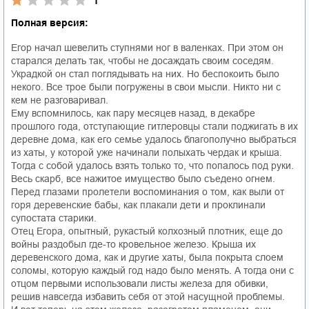
1
Полная версия:
Егор начал шевелить ступнями ног в валенках. При этом он
старался делать так, чтобы не досаждать своим соседям.
Украдкой он стал поглядывать на них. Но беспокоить было
некого. Все трое были погружены в свои мысли. Никто ни с
кем не разговаривал.
Ему вспомнилось, как пару месяцев назад, в декабре
прошлого года, отступающие гитлеровцы стали поджигать в их
деревне дома, как его семье удалось благополучно выбраться
из хаты, у которой уже начинали полыхать чердак и крыша.
Тогда с собой удалось взять только то, что попалось под руки.
Весь скарб, все нажитое имущество было съедено огнем.
Перед глазами пролетели воспоминания о том, как выли от
горя деревенские бабы, как плакали дети и проклинали
супостата старики.
Отец Егора, опытный, рукастый колхозный плотник, еще до
войны раздобыл где-то кровельное железо. Крыша их
деревенского дома, как и другие хаты, была покрыта слоем
соломы, которую каждый год надо было менять. А тогда они с
отцом первыми использовали листы железа для обивки,
решив навсегда избавить себя от этой насущной проблемы.