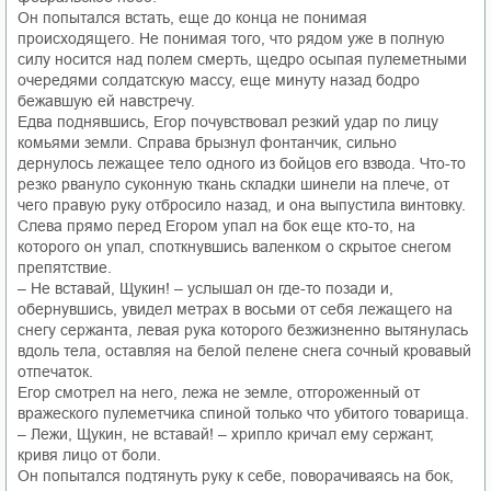
Он попытался встать, еще до конца не понимая
происходящего. Не понимая того, что рядом уже в полную
силу носится над полем смерть, щедро осыпая пулеметными
очередями солдатскую массу, еще минуту назад бодро
бежавшую ей навстречу.
Едва поднявшись, Егор почувствовал резкий удар по лицу
комьями земли. Справа брызнул фонтанчик, сильно
дернулось лежащее тело одного из бойцов его взвода. Что-то
резко рвануло суконную ткань складки шинели на плече, от
чего правую руку отбросило назад, и она выпустила винтовку.
Слева прямо перед Егором упал на бок еще кто-то, на
которого он упал, споткнувшись валенком о скрытое снегом
препятствие.
– Не вставай, Щукин! – услышал он где-то позади и,
обернувшись, увидел метрах в восьми от себя лежащего на
снегу сержанта, левая рука которого безжизненно вытянулась
вдоль тела, оставляя на белой пелене снега сочный кровавый
отпечаток.
Егор смотрел на него, лежа не земле, отгороженный от
вражеского пулеметчика спиной только что убитого товарища.
– Лежи, Щукин, не вставай! – хрипло кричал ему сержант,
кривя лицо от боли.
Он попытался подтянуть руку к себе, поворачиваясь на бок,