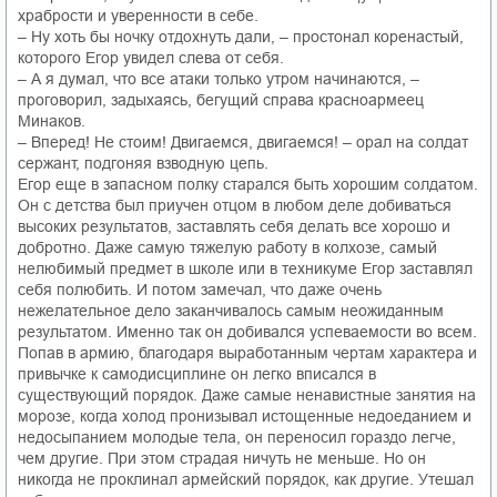
храбрости и уверенности в себе.
– Ну хоть бы ночку отдохнуть дали, – простонал коренастый,
которого Егор увидел слева от себя.
– А я думал, что все атаки только утром начинаются, –
проговорил, задыхаясь, бегущий справа красноармеец
Минаков.
– Вперед! Не стоим! Двигаемся, двигаемся! – орал на солдат
сержант, подгоняя взводную цепь.
Егор еще в запасном полку старался быть хорошим солдатом.
Он с детства был приучен отцом в любом деле добиваться
высоких результатов, заставлять себя делать все хорошо и
добротно. Даже самую тяжелую работу в колхозе, самый
нелюбимый предмет в школе или в техникуме Егор заставлял
себя полюбить. И потом замечал, что даже очень
нежелательное дело заканчивалось самым неожиданным
результатом. Именно так он добивался успеваемости во всем.
Попав в армию, благодаря выработанным чертам характера и
привычке к самодисциплине он легко вписался в
существующий порядок. Даже самые ненавистные занятия на
морозе, когда холод пронизывал истощенные недоеданием и
недосыпанием молодые тела, он переносил гораздо легче,
чем другие. При этом страдая ничуть не меньше. Но он
никогда не проклинал армейский порядок, как другие. Утешал