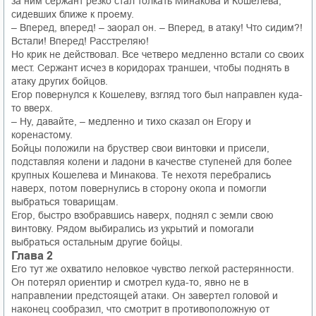
за ним сержант резко стал толкать Минакова и Кошелева,
сидевших ближе к проему.
– Вперед, вперед! – заорал он. – Вперед, в атаку! Что сидим?!
Встали! Вперед! Расстреляю!
Но крик не действовал. Все четверо медленно встали со своих
мест. Сержант исчез в коридорах траншеи, чтобы поднять в
атаку других бойцов.
Егор повернулся к Кошелеву, взгляд того был направлен куда-
то вверх.
– Ну, давайте, – медленно и тихо сказал он Егору и
коренастому.
Бойцы положили на бруствер свои винтовки и присели,
подставляя колени и ладони в качестве ступеней для более
крупных Кошелева и Минакова. Те нехотя перебрались
наверх, потом повернулись в сторону окопа и помогли
выбраться товарищам.
Егор, быстро взобравшись наверх, поднял с земли свою
винтовку. Рядом выбирались из укрытий и помогали
выбраться остальным другие бойцы.
Глава 2
Его тут же охватило неловкое чувство легкой растерянности.
Он потерял ориентир и смотрел куда-то, явно не в
направлении предстоящей атаки. Он завертел головой и
наконец сообразил, что смотрит в противоположную от