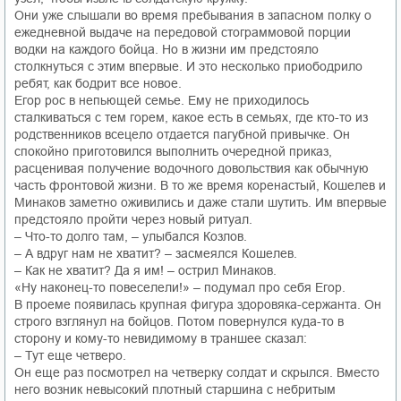
Они уже слышали во время пребывания в запасном полку о
ежедневной выдаче на передовой стограммовой порции
водки на каждого бойца. Но в жизни им предстояло
столкнуться с этим впервые. И это несколько приободрило
ребят, как бодрит все новое.
Егор рос в непьющей семье. Ему не приходилось
сталкиваться с тем горем, какое есть в семьях, где кто-то из
родственников всецело отдается пагубной привычке. Он
спокойно приготовился выполнить очередной приказ,
расценивая получение водочного довольствия как обычную
часть фронтовой жизни. В то же время коренастый, Кошелев и
Минаков заметно оживились и даже стали шутить. Им впервые
предстояло пройти через новый ритуал.
– Что-то долго там, – улыбался Козлов.
– А вдруг нам не хватит? – засмеялся Кошелев.
– Как не хватит? Да я им! – острил Минаков.
«Ну наконец-то повеселели!» – подумал про себя Егор.
В проеме появилась крупная фигура здоровяка-сержанта. Он
строго взглянул на бойцов. Потом повернулся куда-то в
сторону и кому-то невидимому в траншее сказал:
– Тут еще четверо.
Он еще раз посмотрел на четверку солдат и скрылся. Вместо
него возник невысокий плотный старшина с небритым