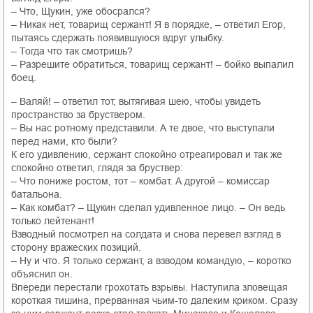
– Что, Щукин, уже обосрался?
– Никак нет, товарищ сержант! Я в порядке, – ответил Егор,
пытаясь сдержать появившуюся вдруг улыбку.
– Тогда что так смотришь?
– Разрешите обратиться, товарищ сержант! – бойко выпалил
боец.
– Валяй! – ответил тот, вытягивая шею, чтобы увидеть
пространство за бруствером.
– Вы нас ротному представили. А те двое, что выступали
перед нами, кто были?
К его удивлению, сержант спокойно отреагировал и так же
спокойно ответил, глядя за бруствер:
– Что пониже ростом, тот – комбат. А другой – комиссар
батальона.
– Как комбат? – Щукин сделал удивленное лицо. – Он ведь
только лейтенант!
Взводный посмотрел на солдата и снова перевел взгляд в
сторону вражеских позиций.
– Ну и что. Я только сержант, а взводом командую, – коротко
объяснил он.
Впереди перестали грохотать взрывы. Наступила зловещая
короткая тишина, прерванная чьим-то далеким криком. Сразу