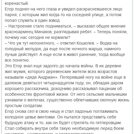
коренастый.
Егор поднял на него глаза и увидел раскрасневшееся лицо
парня, с которым жил когда-то на соседней улице, а потом
попал служить в один взвод.
– Настроение стало подниматься, – высказал общее мнение
красноармеец Минаков, разглядывая ребят. – Теперь поняли,
почему нас сегодня не кормили?
– Что уж тут непонятного, – ответил Кошелев. – Водка на
голодный желудок, да еще после ночного марша, намного
лучше действует. А еще если в живот ранение, тогда вообще
все понятно.
Это Егор знал еще задолго до начала войны. В их деревне
жил мужик, которого деревенские жители всех возрастов
называли «дядя Андриан». Потерявший ногу на войне еще в
далеком девятьсот четырнадцатом году, он, обладая даром
хорошего рассказчика, доходчиво рассказывал пацанам об
особенностях фронтовой жизни. От него сельские мальчишки
узнавали о мелочах, существенно облегчавших окопную жизнь
простым солдатам.
Егор снова сел в свою нишу и стал ладонью поглаживать
холодное цевье винтовки. Он пытался представить себе
будущую атаку и то, как он будет стрелять по гитлеровцам.
Стал собирать внутри себя такую необходимую перед боем
ненависть, настраиваясь и сосредоточиваясь.