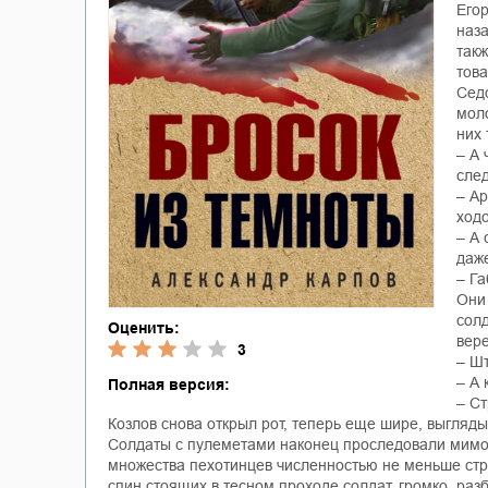
Егор
наза
такж
тов
Седо
моло
них 
– А 
сле
– Ар
ход
– А 
даже
– Га
Они 
солд
Оценить:
вере
3
– Шт
– А 
Полная версия:
– Ст
Козлов снова открыл рот, теперь еще шире, выгляды
Солдаты с пулеметами наконец проследовали мимо н
множества пехотинцев численностью не меньше стре
спин стоящих в тесном проходе солдат, громко, ра