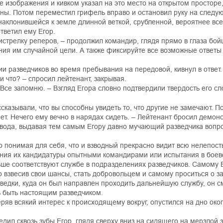
 изображения и кивком указал на это место на открытом просторе
оны. Потом переместил грифель вправо и остановил руку на следую
наклонившейся к земле длинной веткой, срубленной, вероятнее все
тветил ему Егор.
истрелку реперов, – продолжил командир, глядя прямо в глаза бой
ния им случайной цели. А также фиксируйте все возможные ответы
и разведчиков во время пребывания на передовой, кивнул в ответ.
ли что? – спросил лейтенант, закрывая.
 Все запомню. – Взгляд Егора словно подтвердили твердость его сло
сказывали, что вы способны увидеть то, что другие не замечают. П
ает. Нечего ему вечно в нарядах сидеть. – Лейтенант бросил демон
вода, выдавая тем самым Егору давно мучающий разведчика вопро
о понимая для себя, что и взводный прекрасно видит всю нелепост
рения их кандидатуры опытными командирами или испытания в бое
ьше соответствуют службе в подразделениях разведчиков. Самому
взвесив свои шансы, стать добровольцем и самому проситься о зач
едки, куда он был направлен проходить дальнейшую службу, он с
ть быть настоящим разведчиком.
ряв всякий интерес к происходящему вокруг, опустился на дно окоп
цедил сквозь зубы Егор, глядя сверху вниз на сидящего на мерзлой