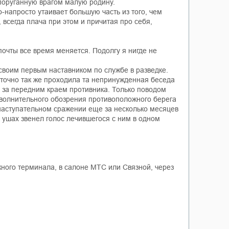
 поруганную врагом малую родину.
о-напросто утаивает большую часть из того, чем
всегда плача при этом и причитая про себя,
почты все время меняется. Подолгу я нигде не
 своим первым наставником по службе в разведке.
И точно так же проходила та непринужденная беседа
 за передним краем противника. Только поводом
е волнительного обозрения противоположного берега
наступательном сражении еще за несколько месяцев
 ушах звенел голос лечившегося с ним в одном
ежного терминала, в салоне МТС или Связной, через