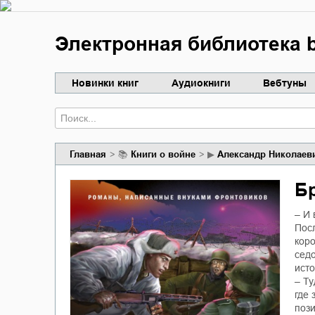
Электронная библиотека b
Новинки книг
Аудиокниги
Вебтуны
Главная
📚
книги о войне
▶
Александр Николаев
Б
– И 
Посл
кор
седо
исто
– Ту
где 
пози