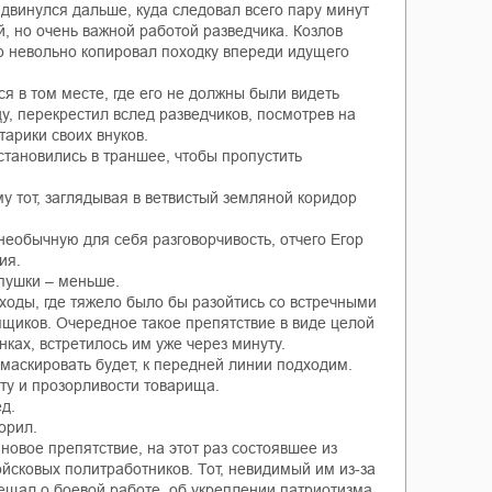
а, двинулся дальше, куда следовал всего пару минут
й, но очень важной работой разведчика. Козлов
то невольно копировал походку впереди идущего
я в том месте, где его не должны были видеть
у, перекрестил вслед разведчиков, посмотрев на
тарики своих внуков.
остановились в траншее, чтобы пропустить
у тот, заглядывая в ветвистый земляной коридор
 необычную для себя разговорчивость, отчего Егор
ия.
 пушки – меньше.
ходы, где тяжело было бы разойтись со встречными
 ящиков. Очередное такое препятствие в виде целой
ах, встретилось им уже через минуту.
емаскировать будет, к передней линии подходим.
ыту и прозорливости товарища.
д.
орил.
новое препятствие, на этот раз состоявшее из
йсковых политработников. Тот, невидимый им из-за
ещал о боевой работе, об укреплении патриотизма,