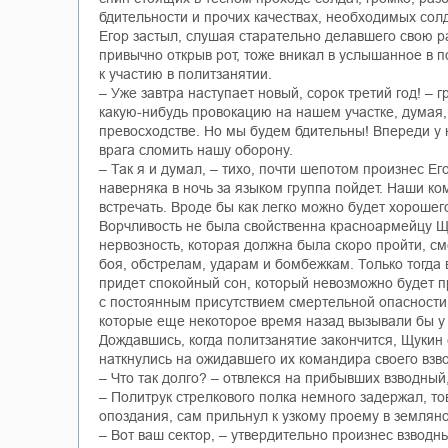
бдительности и прочих качествах, необходимых сол
Егор застыл, слушая старательно делавшего свою ра
привычно открыв рот, тоже вникал в услышанное в 
к участию в политзанятии.
– Уже завтра наступает новый, сорок третий год! –
какую-нибудь провокацию на нашем участке, думая, 
превосходстве. Но мы будем бдительны! Впереди у 
врага сломить нашу оборону.
– Так я и думал, – тихо, почти шепотом произнес Е
наверняка в ночь за языком группа пойдет. Наши ко
встречать. Вроде бы как легко можно будет хорошег
Ворчливость не была свойственна красноармейцу Щу
нервозность, которая должна была скоро пройти, см
боя, обстрелам, ударам и бомбежкам. Только тогда 
придет спокойный сон, который невозможно будет п
с постоянным присутствием смертельной опасности,
которые еще некоторое время назад вызывали бы у 
Дождавшись, когда политзанятие закончится, Щукин
наткнулись на ожидавшего их командира своего взво
– Что так долго? – отвлекся на прибывших взводны
– Политрук стрелкового полка немного задержал, т
опоздания, сам прильнул к узкому проему в землян
– Вот ваш сектор, – утвердительно произнес взвод