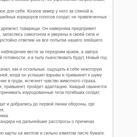
е для себя. Козлов замер у него за спиной и,
ншейных коридоров голосов солдат, не привлеченных
не дремлет, товарищи. Он наверняка предпримет
, запаслись самогоном и уверены в своей силе и
достойно ответим на все попытки нашего злейшего
м наблюдение вести за передним краем, а завтра
готовности, а в тылу пьянствовать будут, Новый год
ачал, как и остальные, ощущать в себе некоторую
ней, когда он услышит взрывы и привыкнет к шуму
ие в груди, исчезнет чувство животного страха,
я, привыкнет, пройдет адаптацию. Каждый свыкнется
спринимать изуродованные тела погибших солдат,
дат и добрались до первой линии обороны, где
ек.
ника.
омандира на дальнейшие расспросы о причинах
ю карты на желтом и сильно измятом листе бумаге.