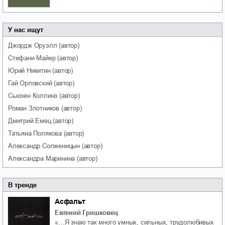
У нас ищут
Джордж
Оруэлл
(автор)
Стефани
Майер
(автор)
Юрий
Никитин
(автор)
Гай
Орловский
(автор)
Сьюзен
Коллинз
(автор)
Роман
Злотников
(автор)
Дмитрий
Емец
(автор)
Татьяна
Полякова
(автор)
Александр
Солженицын
(автор)
Александра
Маринина
(автор)
В тренде
Асфальт
Евгений Гришковец
«…Я знаю так много умных, сильных, трудолюбивых