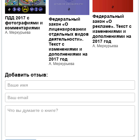
К
Федеральный
ПДД 2017 с
Федеральный
в
закон «О
фотографиями и
закон «О
в
рекламе». Текст с
комментариями
лицензировании
т
изменениями и
А. Меркурьева
отдельных видов
Р
дополнениями на
деятельности».
Ф
2017 год
Текст с
с
А. Меркурьева
изменениями и
д
дополнениями на
2
2017 год
А
А. Меркурьева
Добавить отзыв: